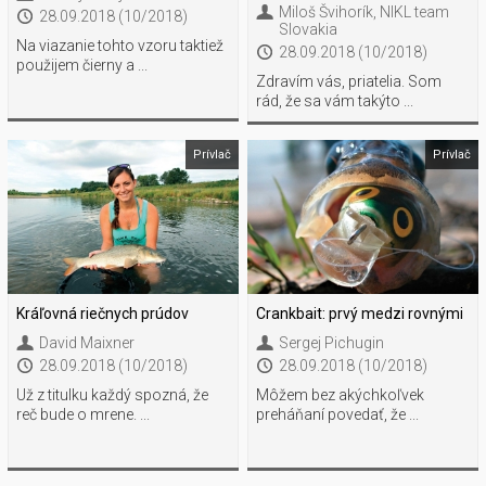
Miloš Švihorík
,
NIKL team
28.09.2018 (10/2018)
Slovakia
Na viazanie tohto vzoru taktiež
28.09.2018 (10/2018)
použijem čierny a ...
Zdravím vás, priatelia. Som
rád, že sa vám takýto ...
Prívlač
Prívlač
Kráľovná riečnych prúdov
Crankbait: prvý medzi rovnými
David Maixner
Sergej Pichugin
28.09.2018 (10/2018)
28.09.2018 (10/2018)
Už z titulku každý spozná, že
Môžem bez akýchkoľvek
reč bude o mrene. ...
preháňaní povedať, že ...