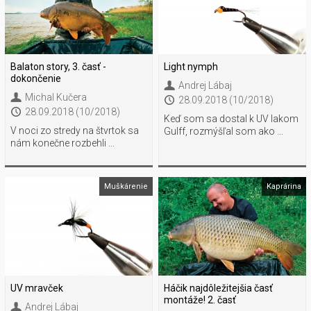
Balaton story, 3. časť -
Light nymph
dokončenie
Andrej Lábaj
Michal Kučera
28.09.2018 (10/2018)
28.09.2018 (10/2018)
Keď som sa dostal k UV lakom
V noci zo stredy na štvrtok sa
Gulff, rozmýšľal som ako ...
nám konečne rozbehli ...
Muškárenie
Kaprárina
UV mravček
Háčik najdôležitejšia časť
montáže! 2. časť
Andrej Lábaj