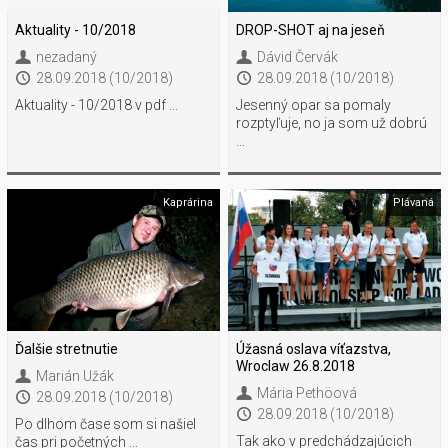
Aktuality - 10/2018
DROP-SHOT aj na jeseň
nezadaný
Dávid Červák
28.09.2018 (10/2018)
28.09.2018 (10/2018)
Aktuality - 10/2018 v pdf ...
Jesenný opar sa pomaly
rozptyľuje, no ja som už dobrú
...
Kaprárina
Plávaná
Ďalšie stretnutie
Úžasná oslava víťazstva,
Wroclaw 26.8.2018
Marián Užák
Mária Pethöová
28.09.2018 (10/2018)
28.09.2018 (10/2018)
Po dlhom čase som si našiel
Tak ako v predchádzajúcich
čas pri početných ...