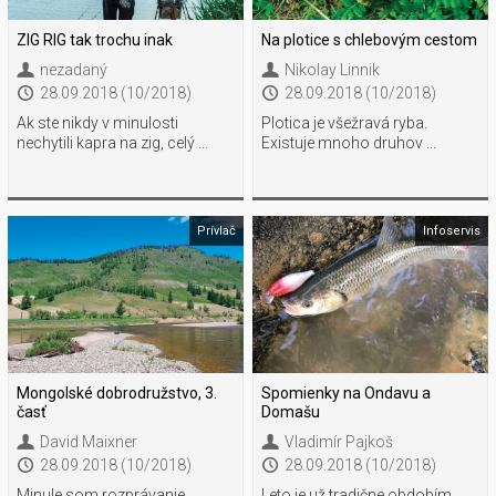
ZIG RIG tak trochu inak
Na plotice s chlebovým cestom
nezadaný
Nikolay Linnik
28.09.2018 (10/2018)
28.09.2018 (10/2018)
Ak ste nikdy v minulosti
Plotica je všežravá ryba.
nechytili kapra na zig, celý ...
Existuje mnoho druhov ...
Prívlač
Infoservis
Mongolské dobrodružstvo, 3.
Spomienky na Ondavu a
časť
Domašu
David Maixner
Vladimír Pajkoš
28.09.2018 (10/2018)
28.09.2018 (10/2018)
Minule som rozprávanie
Leto je už tradične obdobím