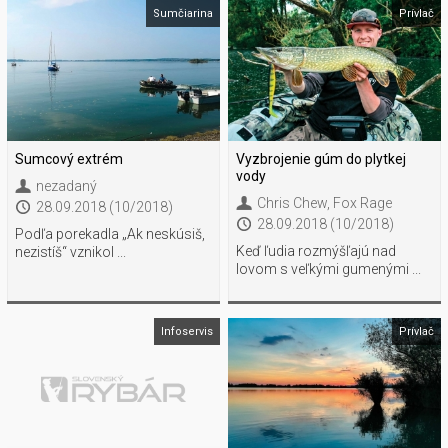
Sumčiarina
Prívlač
Sumcový extrém
Vyzbrojenie gúm do plytkej
vody
nezadaný
Chris Chew
,
Fox Rage
28.09.2018 (10/2018)
28.09.2018 (10/2018)
Podľa porekadla „Ak neskúsiš,
Keď ľudia rozmýšľajú nad
nezistíš“ vznikol ...
lovom s veľkými gumenými ...
Infoservis
Prívlač