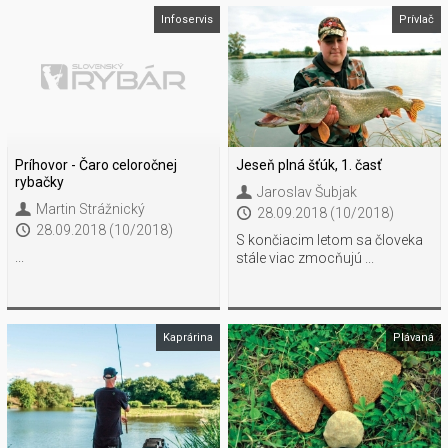
Infoservis
Prívlač
Príhovor - Čaro celoročnej
Jeseň plná šťúk, 1. časť
rybačky
Jaroslav Šubjak
Martin Strážnický
28.09.2018 (10/2018)
28.09.2018 (10/2018)
S končiacim letom sa človeka
...
stále viac zmocňujú ...
Kaprárina
Plávaná