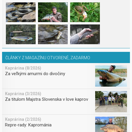
ČLÁNKY Z MAGAZÍNU OTVORENÉ, ZADARMO
Kaprárina (8/2026)
Za veľkými amurmi do divočiny
Kaprárina (3/2026)
Za titulom Majstra Slovenska v love kaprov
Kaprárina (2/2026)
Repre-rady: Kaprománia