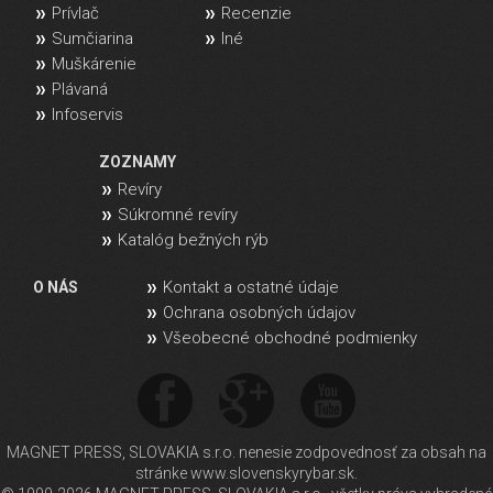
Prívlač
Recenzie
Sumčiarina
Iné
Muškárenie
Plávaná
Infoservis
ZOZNAMY
Revíry
Súkromné revíry
Katalóg bežných rýb
Kontakt a ostatné údaje
O NÁS
Ochrana osobných údajov
Všeobecné obchodné podmienky
MAGNET PRESS, SLOVAKIA s.r.o. nenesie zodpovednosť za obsah na
stránke www.slovenskyrybar.sk.