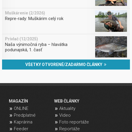
Muškárenie (2/2026)
Repre-rady: Muškárim celý rok
Prívlač (12/2025)
Naša výnimočná ryba – hlavátka
podunajská, 1. časť
VŠETKY OTVORENÉ/ZADARMO ČLÁNKY
MAGAZÍN
WEB ČLÁNKY
ONLINE
Aktuality
Predplatné
Video
Kaprárina
Foto reportáže
Feeder
Reportáže