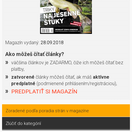
Magazín vydaný:
28.09.2018
Ako môžeš čítať články?
väčšina článkov je ZADARMO, čiže ich môžeš čítať bez
platby,
zatvorené
články môžeš čítať, ak máš
aktívne
predplatné
(podmienené prihlásením/registráciou),
PREDPLATIŤ SI MAGAZÍN
Zoradené podľa poradia strán v magazíne
Zlúčiť do kategórií