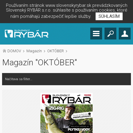
Používaním stránok www.slovenskyrybar.sk prevádzkovaných
Slovenský RYBÁR s.r.o. súhlasíte s používaním cookies, ktoré
nám pomáhajú zabezpečiť lepšie služby.
SÚHLASÍM
DOMOV
Magazín
OKTÓBER
Magazín "OKTÓBER"
Načítava sa filter...