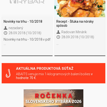
Novinky na trhu - 10/2018
Recept - Šťuka na nórsky
spôsob
nezadaný
Radovan Minárik
28.09.2018 (10/2018)
28.09.2018 (10/2018)
Novinky na trhu - 10/2018 v pdf
...
...
AKTUÁLNA PRODUKTOVÁ SÚŤAŽ
ABAITS venuje mix 1-kilogramových balení boilies
v
hodnote 70 €.