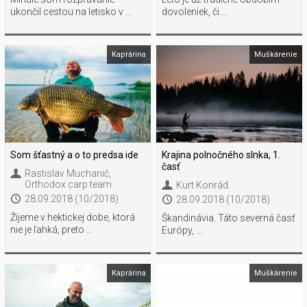
ukončil cestou na letisko v ...
dovoleniek, či ...
Kaprárina
Muškárenie
Som šťastný a o to predsa ide
Krajina polnočného slnka, 1.
časť
Rastislav Muchanič
,
Orthodox carp team
Kurt Konrád
28.09.2018 (10/2018)
28.09.2018 (10/2018)
Žijeme v hektickej dobe, ktorá
Škandinávia. Táto severná časť
nie je ľahká, preto ...
Európy, ...
Kaprárina
Muškárenie