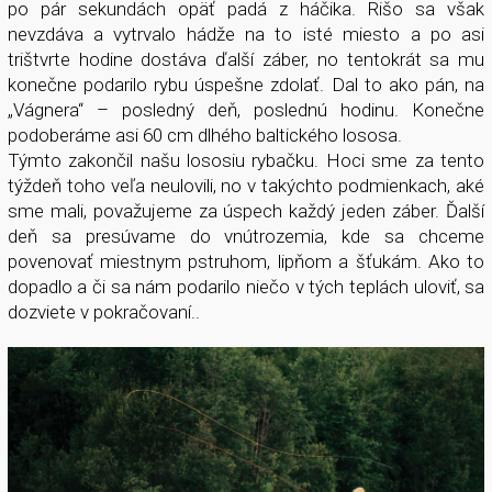
po pár sekundách opäť padá z háčika. Rišo sa však
nevzdáva a vytrvalo hádže na to isté miesto a po asi
trištvrte hodine dostáva ďalší záber, no tentokrát sa mu
konečne podarilo rybu úspešne zdolať. Dal to ako pán, na
„Vágnera“ – posledný deň, poslednú hodinu. Konečne
podoberáme asi 60 cm dlhého baltického lososa.
Týmto zakončil našu lososiu rybačku. Hoci sme za tento
týždeň toho veľa neulovili, no v takýchto podmienkach, aké
sme mali, považujeme za úspech každý jeden záber. Ďalší
deň sa presúvame do vnútrozemia, kde sa chceme
povenovať miestnym pstruhom, lipňom a šťukám. Ako to
dopadlo a či sa nám podarilo niečo v tých teplách uloviť, sa
dozviete v pokračovaní..