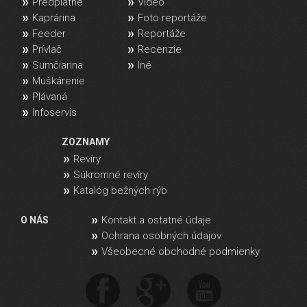
Predplatné
Video
Kaprárina
Foto reportáže
Feeder
Reportáže
Prívlač
Recenzie
Sumčiarina
Iné
Muškárenie
Plávaná
Infoservis
ZOZNAMY
Revíry
Súkromné revíry
Katalóg bežných rýb
Kontakt a ostatné údaje
O NÁS
Ochrana osobných údajov
Všeobecné obchodné podmienky