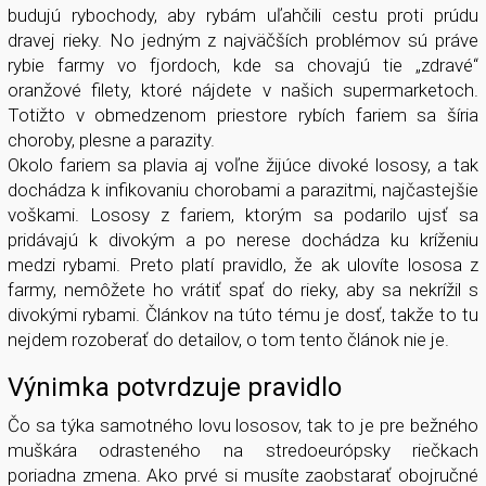
budujú rybochody, aby rybám uľahčili cestu proti prúdu
dravej rieky. No jedným z najväčších problémov sú práve
rybie farmy vo fjordoch, kde sa chovajú tie „zdravé“
oranžové filety, ktoré nájdete v našich supermarketoch.
Totižto v obmedzenom priestore rybích fariem sa šíria
choroby, plesne a parazity.
Okolo fariem sa plavia aj voľne žijúce divoké lososy, a tak
dochádza k infikovaniu chorobami a parazitmi, najčastejšie
voškami. Lososy z fariem, ktorým sa podarilo ujsť sa
pridávajú k divokým a po nerese dochádza ku kríženiu
medzi rybami. Preto platí pravidlo, že ak ulovíte lososa z
farmy, nemôžete ho vrátiť spať do rieky, aby sa nekrížil s
divokými rybami. Článkov na túto tému je dosť, takže to tu
nejdem rozoberať do detailov, o tom tento článok nie je.
Výnimka potvrdzuje pravidlo
Čo sa týka samotného lovu lososov, tak to je pre bežného
muškára odrasteného na stredoeurópsky riečkach
poriadna zmena. Ako prvé si musíte zaobstarať obojručné