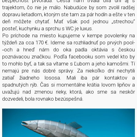
bezpečnosť prvoradá. Cesta nám trvala dva dni aj s
trajektom, čo nie je málo. Nabudúce by som zvolil radšej
dopravu lietadlom, ktorým ste tam za pár hodín a ešte v ten
deň môžete chytať. Mať však pod jednou „strechou“
posteľ, kuchynku a sprchu s WC je luxus.
Po príchode na miesto kupujeme v kempe povolenky na
týždeň za cca 170 €. Ideme sa rozhliadnuť po prvých pool­
‑och a hneď nám do oka padla oktávia s českou
poznávacou značkou. Podľa facebooku som vedel kto by
to mohlo byť, a tak sa vítame s Ľubom a jeho kamošmi. Tí
nemajú pre nás dobré správy. Za niekoľko dní nechytili
zatiaľ žiadneho lososa. Mali iba pár kontaktov a
spadnutých rýb. Čas si momentálne krátia lovom lipňov a
uvažujú nad zmenou rieky, ktorá, ako sme sa neskôr
dozvedeli, bola rovnako bezúspešná.