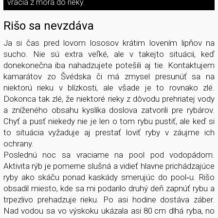
vracia z mora do rieky.
Rišo sa nevzdáva
Ja si čas pred lovom lososov krátim lovením lipňov na
sucho. Nie sú extra veľké, ale v takejto situácii, keď
donekonečna iba nahadzujete potešili aj tie. Kontaktujem
kamarátov zo Švédska či má zmysel presunúť sa na
niektorú rieku v blízkosti, ale všade je to rovnako zlé.
Dokonca tak zlé, že niektoré rieky z dôvodu prehriatej vody
a zníženého obsahu kyslíka doslova zatvorili pre rybárov.
Chyť a pusť niekedy nie je len o tom rybu pustiť, ale keď si
to situácia vyžaduje aj prestať loviť ryby v záujme ich
ochrany.
Poslednú noc sa vraciame na pool pod vodopádom.
Aktivita rýb je pomerne slušná a vidieť hlavne prichádzajúce
ryby ako skáču ponad kaskády smerujúc do pool­‑u. Rišo
obsadil miesto, kde sa mi podarilo druhý deň zapnúť rybu a
trpezlivo prehadzuje rieku. Po asi hodine dostáva záber.
Nad vodou sa vo výskoku ukázala asi 80 cm dlhá ryba, no