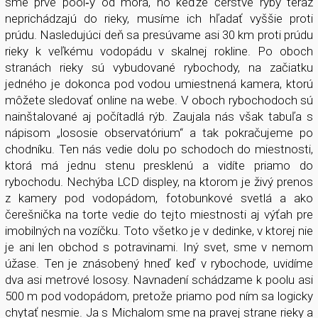
sme prvé pool­‑y od mora, no keďže čerstvé ryby teraz
neprichádzajú do rieky, musíme ich hľadať vyššie proti
prúdu. Nasledujúci deň sa presúvame asi 30 km proti prúdu
rieky k veľkému vodopádu v skalnej rokline. Po oboch
stranách rieky sú vybudované rybochody, na začiatku
jedného je dokonca pod vodou umiestnená kamera, ktorú
môžete sledovať online na webe. V oboch rybochodoch sú
nainštalované aj počítadlá rýb. Zaujala nás však tabuľa s
nápisom „lososie observatórium“ a tak pokračujeme po
chodníku. Ten nás vedie dolu po schodoch do miestnosti,
ktorá má jednu stenu presklenú a vidíte priamo do
rybochodu. Nechýba LCD displey, na ktorom je živý prenos
z kamery pod vodopádom, fotobunkové svetlá a ako
čerešnička na torte vedie do tejto miestnosti aj výťah pre
imobilných na vozíčku. Toto všetko je v dedinke, v ktorej nie
je ani len obchod s potravinami. Iný svet, sme v nemom
úžase. Ten je znásobený hneď keď v rybochode, uvidíme
dva asi metrové lososy. Navnadení schádzame k poolu asi
500 m pod vodopádom, pretože priamo pod ním sa logicky
chytať nesmie. Ja s Michalom sme na pravej strane rieky a