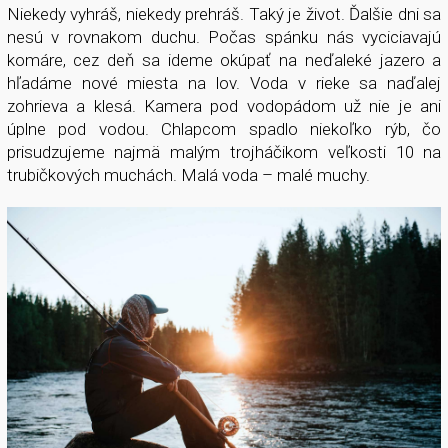
Niekedy vyhráš, niekedy prehráš. Taký je život. Ďalšie dni sa
nesú v rovnakom duchu. Počas spánku nás vyciciavajú
komáre, cez deň sa ideme okúpať na neďaleké jazero a
hľadáme nové miesta na lov. Voda v rieke sa naďalej
zohrieva a klesá. Kamera pod vodopádom už nie je ani
úplne pod vodou. Chlapcom spadlo niekoľko rýb, čo
prisudzujeme najmä malým trojháčikom veľkosti 10 na
trubičkových muchách. Malá voda – malé muchy.