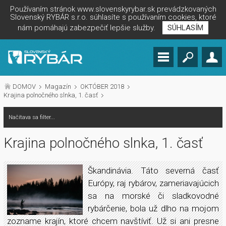
Používaním stránok www.slovenskyrybar.sk prevádzkovaných
Slovenský RYBÁR s.r.o. súhlasíte s používaním cookies, ktoré
nám pomáhajú zabezpečiť lepšie služby.
SÚHLASÍM
DOMOV
Magazín
OKTÓBER 2018
Krajina polnočného slnka, 1. časť
Načítava sa filter...
Krajina polnočného slnka, 1. časť
Škandinávia. Táto severná časť
Európy, raj rybárov, zameriavajúcich
sa na morské či sladkovodné
rybárčenie, bola už dlho na mojom
zozname krajín, ktoré chcem navštíviť. Už si ani presne