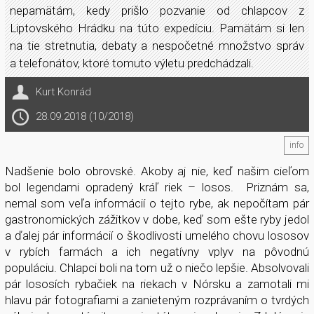
nepamätám, kedy prišlo pozvanie od chlapcov z
Liptovského Hrádku na túto expedíciu. Pamätám si len
na tie stretnutia, debaty a nespočetné množstvo správ
a telefonátov, ktoré tomuto výletu predchádzali.
Kurt Konrád
28.09.2018 (10/2018)
info
Nadšenie bolo obrovské. Akoby aj nie, keď našim cieľom
bol legendami opradený kráľ riek – losos. Priznám sa,
nemal som veľa informácií o tejto rybe, ak nepočítam pár
gastronomických zážitkov v dobe, keď som ešte ryby jedol
a ďalej pár informácií o škodlivosti umelého chovu lososov
v rybích farmách a ich negatívny vplyv na pôvodnú
populáciu. Chlapci boli na tom už o niečo lepšie. Absolvovali
pár lososích rybačiek na riekach v Nórsku a zamotali mi
hlavu pár fotografiami a zanieteným rozprávaním o tvrdých