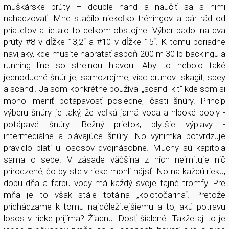
muškárske prúty – double hand a naučiť sa s nimi
nahadzovať. Mne stačilo niekoľko tréningov a pár rád od
priateľov a lietalo to celkom obstojne. Výber padol na dva
prúty #8 v dĺžke 13,2“ a #10 v dĺžke 15“. K tomu poriadne
navijaky, kde musíte napratať aspoň 200 m 30 lb backingu a
running line so strelnou hlavou. Aby to nebolo také
jednoduché šnúr je, samozrejme, viac druhov: skagit, spey
a scandi. Ja som konkrétne používal „scandi kit“ kde som si
mohol meniť potápavosť poslednej časti šnúry. Princíp
výberu šnúry je taký, že veľká jarná voda a hlboké pooly -
potápavé šnúry. Bežný prietok, plytšie výplavy -
intermediálne a plávajúce šnúry. No výnimka potvrdzuje
pravidlo platí u lososov dvojnásobne. Muchy sú kapitola
sama o sebe. V zásade väčšina z nich neimituje nič
prirodzené, čo by ste v rieke mohli nájsť. No na každú rieku,
dobu dňa a farbu vody má každý svoje tajné tromfy. Pre
mňa je to však stále totálna „kolotočarina“. Pretože
prichádzame k tomu najdôležitejšiemu a to, akú potravu
losos v rieke prijíma? Žiadnu. Dosť šialené. Takže aj to je