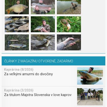
ČLÁNKY Z MAGAZÍNU OTVORENÉ, ZADARMO
Kaprárina (8/2026)
Za veľkými amurmi do divočiny
Kaprárina (3/2026)
Za titulom Majstra Slovenska v love kaprov