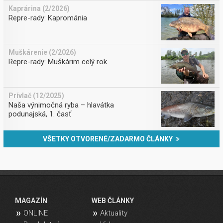
Kaprárina (2/2026)
Repre-rady: Kaprománia
Muškárenie (2/2026)
Repre-rady: Muškárim celý rok
Prívlač (12/2025)
Naša výnimočná ryba – hlavátka
podunajská, 1. časť
VŠETKY OTVORENÉ/ZADARMO ČLÁNKY
MAGAZÍN
WEB ČLÁNKY
ONLINE
Aktuality