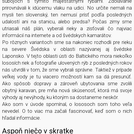
súbojoch s týmito majestátnymi rybami. Zdolávanie
prirovnávali k idúcemu vlaku na udici. No určite nemali na
mysli ten slovenský, ten nemusí prísť podľa posledných
udalostí ani na stanicu, alebo predsa? Počas zimy sme
utriasali náš plán, vyberali rieky a zisťovali čo najviac
informácií na internete a od švédskych kamarátov.
Po rôznych variantoch sme sa nakoniec rozhodli pre rieku
na severe Švédska v oblasti nazývanej aj švédske
Laponsko. V tejto oblasti ústi do Baltického mora niekoľko
lososích riek a fotografie ulovených rýb z posledných rokov
nás utvrdili v tom, že sme vybrali správne. Taktiež v prípade
veľkej vody je tu viacero možností kam sa dá presunúť.
Ako spôsob dopravy a zároveň ubytovania sme zvolili
obytný karavan, pre mňa nová skúsenosť, ktorá má svoje
výhody aj nevýhody, ku ktorým sa dostaneme neskôr.
Ako som v úvode spomínal, o lososoch som toho veľa
nevedel. O to viac ma začali fascinovať, keď som o nich
hľadal informácie.
Aspoň niečo v skratke