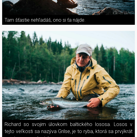
Tam šťastie nehľadáš, ono si ťa nájde.
Richard so svojim úlovkom baltického lososa. Losos v
tejto veľkosti sa nazýva Grilse, je to ryba, ktorá sa prvýkrát