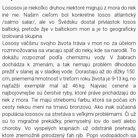
Lososov je niekoľko druhov, niektoré migrujú z mora do riek
iné nie. Našim cieľom bol konkrétne losos atlantický
/salmo salar/, ale vo Švédsku dostal prívlastok losos
baltický, pretože žije v baltickom mori a je to geograficky
izolovaná skupina.
Lososy väčšinu svojho života trávia v mori no za účelom
rozmnožovania sa vracajú späť do rieky, kde sa narodili. To
dokážu rozpoznať podľa chemizmu vody. V žiabrach
dochádza k zmenám, a tak nemajú problém dlhodobo
prežiť v slanej aj v sladkej vode. Dorastajú až do dĺžky 150
cm, priemerná hmotnosť v treťom roku života je 9-13 kg, no
najťažší exemplár mal až 46 kg. Najviac cenené a
najbojovnejšie sú čerstvé ryby, ktoré práve prichádzajú do
riek z mora. Tie majú striebornú farbu, ktorá sa počas ich
cesty riekou mení na tmavú bronzovú. Ako inak súčasná
populácia lososov sa stretáva s veľkými problémami. Či už
sú to migračné prekážky, priemyselný lov do sietí alebo
choroby. Vo vyspelých krajinách už odstránili priehrady,
ktoré znemožnili prirodzený ťah rýb. Popri vodopádoch sa