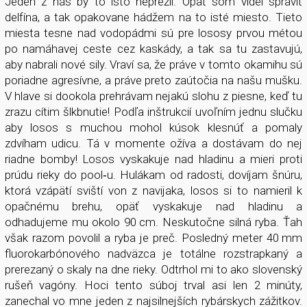
Jeden z nás by to isto neprežil. Opäť som videl spraviť
delfína, a tak opakovane hádžem na to isté miesto. Tieto
miesta tesne nad vodopádmi sú pre lososy prvou métou
po namáhavej ceste cez kaskády, a tak sa tu zastavujú,
aby nabrali nové sily. Vraví sa, že práve v tomto okamihu sú
poriadne agresívne, a práve preto zaútočia na našu mušku.
V hlave si dookola prehrávam nejakú slohu z piesne, keď tu
zrazu cítim šlkbnutie! Podľa inštrukcií uvoľním jednu slučku
aby losos s muchou mohol kúsok klesnúť a pomaly
zdvíham udicu. Tá v momente ožíva a dostávam do nej
riadne bomby! Losos vyskakuje nad hladinu a mieri proti
prúdu rieky do pool­‑u. Hulákam od radosti, dovíjam šnúru,
ktorá vzápätí sviští von z navijaka, losos si to namieril k
opačnému brehu, opäť vyskakuje nad hladinu a
odhadujeme mu okolo 90 cm. Neskutočne silná ryba. Ťah
však razom povolil a ryba je preč. Posledný meter 40 mm
fluorokarbónového nadväzca je totálne rozstrapkaný a
prerezaný o skaly na dne rieky. Odtrhol mi to ako slovenský
rušeň vagóny. Hoci tento súboj trval asi len 2 minúty,
zanechal vo mne jeden z najsilnejších rybárskych zážitkov.