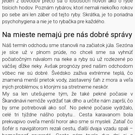
jeden z dôvodov prečo sa o lososoch hovorí ako o rybe
tisícich hodov. Poznám rybárov, ktorí nemali niekoľko rokov
po sebe ani len záber od tejto ryby. Skrátka, je to poriadna
psychohygiena a nie je to rybačka pre každého.
Na mieste nemajú pre nás dobré správy
Náš termín odchodu sme stanovili na začiatok júla. Sezóna
je síce už v plnom prúde, no chceli sme sa vyhnúť
počiatočným návalom na rieke a ryby sú už rozlezené po
väčšej dĺžke rieky. Avšak prognózy pred našim odchodom
vôbec nie sú dobré. Švédsko zažíva extrémne teplá, čo
znamená menší prietok vody, zastavený ťah z mora a veľa
iných problémov, s ktorými sa stretneme neskôr.
My sa len utešujeme tým, že také pekné počasie v
Škandinávii nemôže vydržať tak dlho a určíte nám zaprší, čo
by sme potrebovali ako soľ. No pekné počasie vydržalo,
celé tri týždne nášho pobytu… Cesta karavanom bola
prekvapivo oveľa menší horor ako sme si mysleli. Zatiaľ čo
šofér s navigátorom rezali cestu, ďalší dvaja vzadu spali –