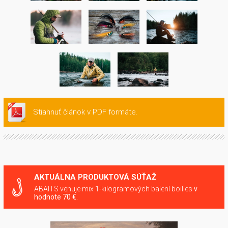
Stiahnuť článok v PDF formáte.
AKTUÁLNA PRODUKTOVÁ SÚŤAŽ
ABAITS venuje mix 1-kilogramových balení boilies
v
hodnote 70 €.