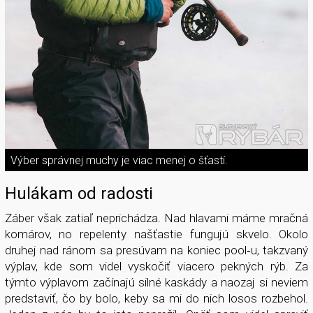
Výber správnej muchy je viac menej o šťastí.
Hulákam od radosti
Záber však zatiaľ neprichádza. Nad hlavami máme mračná
komárov, no repelenty našťastie fungujú skvelo. Okolo
druhej nad ránom sa presúvam na koniec pool­‑u, takzvaný
výplav, kde som videl vyskočiť viacero pekných rýb. Za
týmto výplavom začínajú silné kaskády a naozaj si neviem
predstaviť, čo by bolo, keby sa mi do nich losos rozbehol.