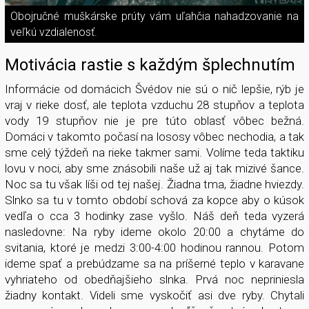
Obojručné muškárske prúty vám uľahčia nahadzovanie na
veľkú vzdialenosť.
Motivácia rastie s každým šplechnutím
Informácie od domácich Švédov nie sú o nič lepšie, rýb je
vraj v rieke dosť, ale teplota vzduchu 28 stupňov a teplota
vody 19 stupňov nie je pre túto oblasť vôbec bežná.
Domáci v takomto počasí na lososy vôbec nechodia, a tak
sme celý týždeň na rieke takmer sami. Volíme teda taktiku
lovu v noci, aby sme znásobili naše už aj tak mizivé šance.
Noc sa tu však líši od tej našej. Žiadna tma, žiadne hviezdy.
Slnko sa tu v tomto období schová za kopce aby o kúsok
vedľa o cca 3 hodinky zase vyšlo. Náš deň teda vyzerá
nasledovne: Na ryby ideme okolo 20:00 a chytáme do
svitania, ktoré je medzi 3:00-4:00 hodinou rannou. Potom
ideme spať a prebúdzame sa na príšerné teplo v karavane
vyhriateho od obedňajšieho slnka. Prvá noc nepriniesla
žiadny kontakt. Videli sme vyskočiť asi dve ryby. Chytali