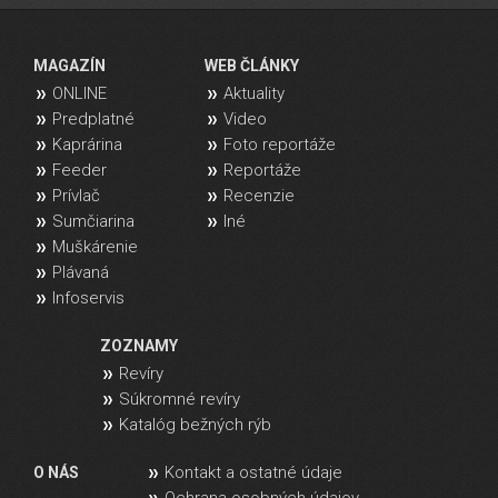
MAGAZÍN
WEB ČLÁNKY
ONLINE
Aktuality
Predplatné
Video
Kaprárina
Foto reportáže
Feeder
Reportáže
Prívlač
Recenzie
Sumčiarina
Iné
Muškárenie
Plávaná
Infoservis
ZOZNAMY
Revíry
Súkromné revíry
Katalóg bežných rýb
Kontakt a ostatné údaje
O NÁS
Ochrana osobných údajov