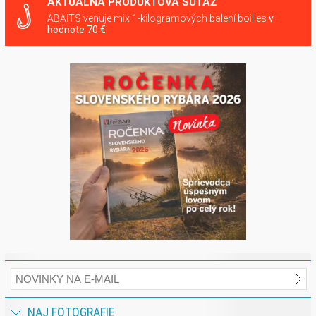
AKTUÁLNA PRODUKTOVÁ SÚŤAŽ
ABAITS venuje mix 1-kilogramových balení boilies
v
hodnote 70 €.
NAJ FOTOGRAFIE