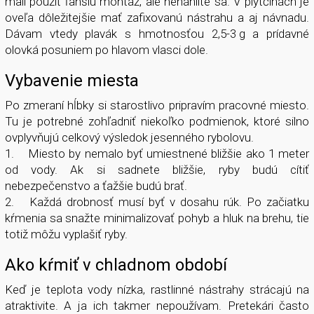
mali použiť ľahšiu montáž, ale nenáhlite sa. V plytčinách je
oveľa dôležitejšie mať zafixovanú nástrahu a aj návnadu.
Dávam vtedy plavák s hmotnosťou 2,5-3 g a prídavné
olovká posuniem po hlavom vlasci dole.
Vybavenie miesta
Po zmeraní hĺbky si starostlivo pripravím pracovné miesto.
Tu je potrebné zohľadniť niekoľko podmienok, ktoré silno
ovplyvňujú celkový výsledok jesenného rybolovu.
1.
Miesto by nemalo byť umiestnené bližšie ako 1 meter
od vody. Ak si sadnete bližšie, ryby budú cítiť
nebezpečenstvo a ťažšie budú brať.
2.
Každá drobnosť musí byť v dosahu rúk. Po začiatku
kŕmenia sa snažte minimalizovať pohyb a hluk na brehu, tie
totiž môžu vyplašiť ryby.
Ako kŕmiť v chladnom období
Keď je teplota vody nízka, rastlinné nástrahy strácajú na
atraktivite. A ja ich takmer nepoužívam. Pretekári často