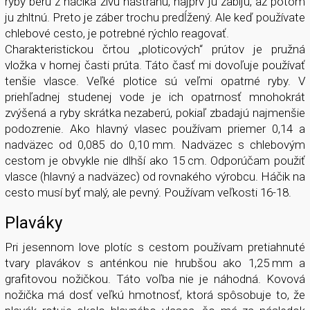
ryby berú z háčika živú nástrahu, najprv ju zabijú, až potom
ju zhltnú. Preto je záber trochu predĺžený. Ale keď používate
chlebové cesto, je potrebné rýchlo reagovať.
Charakteristickou črtou „ploticových“ prútov je pružná
vložka v hornej časti prúta. Táto časť mi dovoľuje používať
tenšie vlasce. Veľké plotice sú veľmi opatrné ryby. V
priehľadnej studenej vode je ich opatrnosť mnohokrát
zvýšená a ryby skrátka nezaberú, pokiaľ zbadajú najmenšie
podozrenie. Ako hlavný vlasec používam priemer 0,14 a
nadväzec od 0,085 do 0,10 mm. Nadväzec s chlebovým
cestom je obvykle nie dlhší ako 15 cm. Odporúčam použiť
vlasce (hlavný a nadväzec) od rovnakého výrobcu. Háčik na
cesto musí byť malý, ale pevný. Používam veľkosti 16-18.
Plaváky
Pri jesennom love plotíc s cestom používam pretiahnuté
tvary plavákov s anténkou nie hrubšou ako 1,25 mm a
grafitovou nožičkou. Táto voľba nie je náhodná. Kovová
nožička má dosť veľkú hmotnosť, ktorá spôsobuje to, že