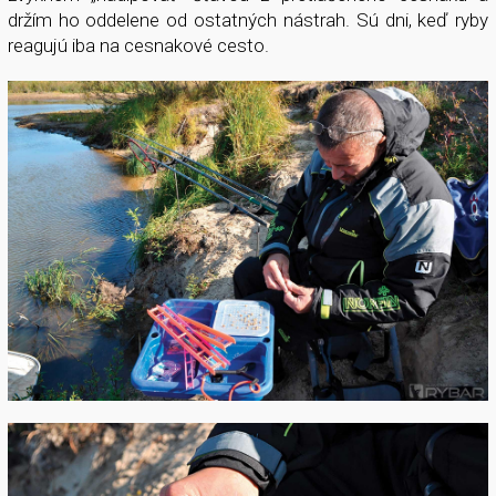
držím ho oddelene od ostatných nástrah. Sú dni, keď ryby
reagujú iba na cesnakové cesto.