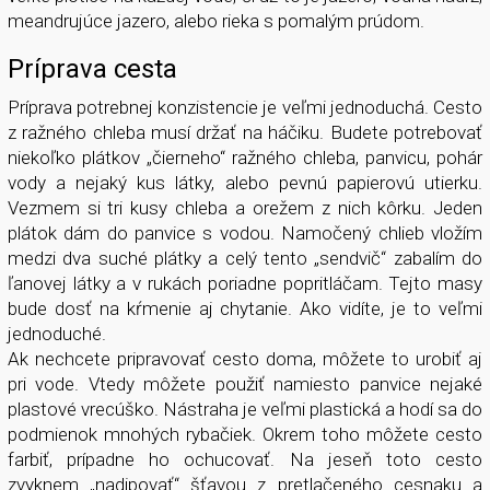
meandrujúce jazero, alebo rieka s pomalým prúdom.
Príprava cesta
Príprava potrebnej konzistencie je veľmi jednoduchá. Cesto
z ražného chleba musí držať na háčiku. Budete potrebovať
niekoľko plátkov „čierneho“ ražného chleba, panvicu, pohár
vody a nejaký kus látky, alebo pevnú papierovú utierku.
Vezmem si tri kusy chleba a orežem z nich kôrku. Jeden
plátok dám do panvice s vodou. Namočený chlieb vložím
medzi dva suché plátky a celý tento „sendvič“ zabalím do
ľanovej látky a v rukách poriadne popritláčam. Tejto masy
bude dosť na kŕmenie aj chytanie. Ako vidíte, je to veľmi
jednoduché.
Ak nechcete pripravovať cesto doma, môžete to urobiť aj
pri vode. Vtedy môžete použiť namiesto panvice nejaké
plastové vrecúško. Nástraha je veľmi plastická a hodí sa do
podmienok mnohých rybačiek. Okrem toho môžete cesto
farbiť, prípadne ho ochucovať. Na jeseň toto cesto
zvyknem „nadipovať“ šťavou z pretlačeného cesnaku a