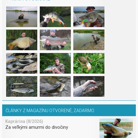
ČLÁNKY Z MAGAZÍNU OTVORENÉ, ZADARMO
Kaprárina (8/2026)
Za veľkými amurmi do divočiny