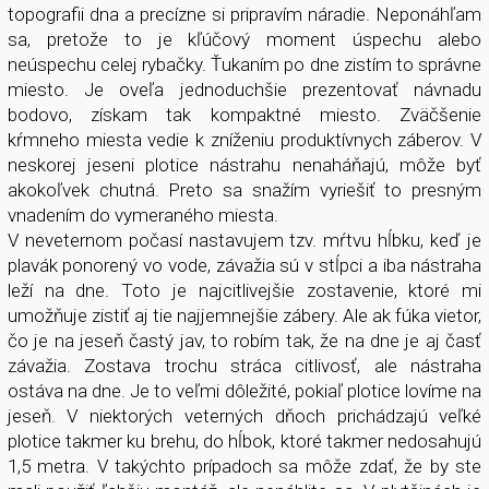
topografii dna a precízne si pripravím náradie. Neponáhľam
sa, pretože to je kľúčový moment úspechu alebo
neúspechu celej rybačky. Ťukaním po dne zistím to správne
miesto. Je oveľa jednoduchšie prezentovať návnadu
bodovo, získam tak kompaktné miesto. Zväčšenie
kŕmneho miesta vedie k zníženiu produktívnych záberov. V
neskorej jeseni plotice nástrahu nenaháňajú, môže byť
akokoľvek chutná. Preto sa snažím vyriešiť to presným
vnadením do vymeraného miesta.
V neveternom počasí nastavujem tzv. mŕtvu hĺbku, keď je
plavák ponorený vo vode, závažia sú v stĺpci a iba nástraha
leží na dne. Toto je najcitlivejšie zostavenie, ktoré mi
umožňuje zistiť aj tie najjemnejšie zábery. Ale ak fúka vietor,
čo je na jeseň častý jav, to robím tak, že na dne je aj časť
závažia. Zostava trochu stráca citlivosť, ale nástraha
ostáva na dne. Je to veľmi dôležité, pokiaľ plotice lovíme na
jeseň. V niektorých veterných dňoch prichádzajú veľké
plotice takmer ku brehu, do hĺbok, ktoré takmer nedosahujú
1,5 metra. V takýchto prípadoch sa môže zdať, že by ste