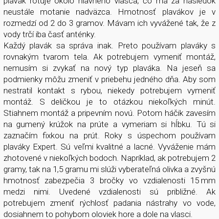
plavák rotuje okolo hlavného vlasca, čo má za následok
neustále motanie nadväzca. Hmotnosť plavákov je v
rozmedzí od 2 do 3 gramov. Mávam ich vyvážené tak, že z
vody trčí iba časť anténky.
Každý plavák sa správa inak. Preto používam plaváky s
rovnakým tvarom tela. Ak potrebujem vymeniť montáž,
nemusím si zvykať na nový typ plaváka. Na jeseň sa
podmienky môžu zmeniť v priebehu jedného dňa. Aby som
nestratil kontakt s rybou, niekedy potrebujem vymeniť
montáž. S deličkou je to otázkou niekoľkých minút.
Stiahnem montáž a pripevním novú. Potom háčik zavesím
na gumený krúžok na prúte a vymeriam si hĺbku. Tú si
zaznačím fixkou na prút. Roky s úspechom používam
plaváky Expert. Sú veľmi kvalitné a lacné. Vyváženie mám
zhotovené v niekoľkých bodoch. Napríklad, ak potrebujem 2
gramy, tak na 1,5 gramu mi slúži vyberateľná olivka a zvyšnú
hmotnosť zabezpečia 3 bročky vo vzdialenosti 15 mm
medzi nimi. Uvedené vzdialenosti sú približné. Ak
potrebujem zmeniť rýchlosť padania nástrahy vo vode,
dosiahnem to pohybom oloviek hore a dole na vlasci.