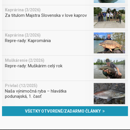
Kaprárina (3/2026)
Za titulom Majstra Slovenska v love kaprov
Kaprárina (2/2026)
Repre-rady: Kaprománia
Muškárenie (2/2026)
Repre-rady: Muškárim celý rok
Prívlač (12/2025)
Naša výnimočná ryba – hlavátka
podunajská, 1. časť
VŠETKY OTVORENÉ/ZADARMO ČLÁNKY