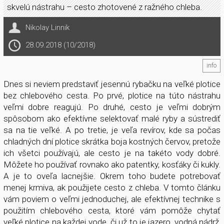
skvelú nástrahu – cesto zhotovené z ražného chleba.
Nikolay Linnik
28.09.2018 (10/2018)
info
Dnes si neviem predstaviť jesennú rybačku na veľké plotice
bez chlebového cesta. Po prvé, plotice na túto nástrahu
veľmi dobre reagujú. Po druhé, cesto je veľmi dobrým
spôsobom ako efektívne selektovať malé ryby a sústrediť
sa na tie veľké. A po tretie, je veľa revírov, kde sa počas
chladných dní plotice skrátka boja kostných červov, pretože
ich všetci používajú, ale cesto je na takéto vody dobré.
Môžete ho používať rovnako ako patentky, kosťáky či kukly.
A je to oveľa lacnejšie. Okrem toho budete potrebovať
menej krmiva, ak použijete cesto z chleba. V tomto článku
vám poviem o veľmi jednoduchej, ale efektívnej technike s
použitím chlebového cesta, ktoré vám pomôže chytať
veľké plotice na každej vode, či už to je jazero, vodná nádrž,