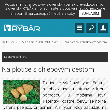
Používaním stránok www.slovenskyrybar.sk prevádzkovaných
Slovenský RYBÁR s.r.o. súhlasíte s používaním cookies, ktoré
nám pomáhajú zabezpečiť lepšie služby.
SÚHLASÍM
DOMOV
Magazín
OKTÓBER 2018
Na plotice s chlebovým cestom
Načítava sa filter...
Na plotice s chlebovým cestom
Plotica je všežravá ryba. Existuje
mnoho druhov nástrahy, z ktorej
pomocou ju môžeme loviť.
Patentky, kostné červy, semolina,
varená pšenica, či jačmeň. Ale rybári vždy zabúdajú na