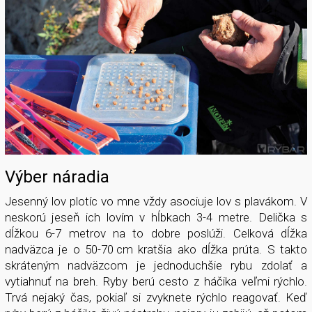
Výber náradia
Jesenný lov plotíc vo mne vždy asociuje lov s plavákom. V
neskorú jeseň ich lovím v hĺbkach 3-4 metre. Delička s
dĺžkou 6-7 metrov na to dobre poslúži. Celková dĺžka
nadväzca je o 50-70 cm kratšia ako dĺžka prúta. S takto
skráteným nadväzcom je jednoduchšie rybu zdolať a
vytiahnuť na breh. Ryby berú cesto z háčika veľmi rýchlo.
Trvá nejaký čas, pokiaľ si zvyknete rýchlo reagovať. Keď