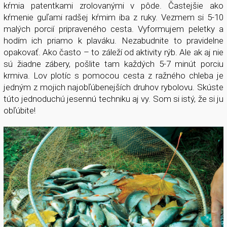
kŕmia patentkami zrolovanými v pôde. Častejšie ako
kŕmenie guľami radšej kŕmim iba z ruky. Vezmem si 5-10
malých porcií pripraveného cesta. Vyformujem peletky a
hodím ich priamo k plaváku. Nezabudnite to pravidelne
opakovať. Ako často – to záleží od aktivity rýb. Ale ak aj nie
sú žiadne zábery, pošlite tam každých 5-7 minút porciu
krmiva. Lov plotíc s pomocou cesta z ražného chleba je
jedným z mojich najobľúbenejších druhov rybolovu. Skúste
túto jednoduchú jesennú techniku aj vy. Som si istý, že si ju
obľúbite!