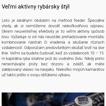
Veľmi aktívny rybársky štýl
Leto je ideálnym obdobím na method feeder. Špeciálne
vtedy, ak si nemôžeme dovoliť niekoľkodňovú výpravu.
Okrem neuveriteľnej efektivity je to veľmi aktívny spôsob
lovu. Vyžaduje si od nás neustále prehadzovanie montáže,
kombinovanie nástrah či vnadenia a skúšanie rôznych
vzdialeností. Odporúčam predovšetkým skúšať loviť na dve
línie. Veľmi sa budete čudovať, keď zo vzdialenosti 10 – 15
m kapitálna ryba stiahne prút do vodného živlu. Nikdy preto
nenechávajte prúty bez dozoru a zvlášť, ak máte
zaklipovaný vlasec na navijaku. Niekoľko mojich kamarátov
už takto prišlo o svoju obľúbenú výbavu.