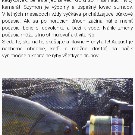
kamarát Szymon je výborný a úspešný lovec sumcov.
V letných mesiacoch vždy vyčkáva prichádzajúce búrkové
počasie. Ak sa po horúcich dňoch začína náhle meniť
počasie, berie si dovolenku a beží k vode. Náhle zmeny
počasia môžu silno stimulovať aktivitu rýb.
Sledujte, skúmajte, skúšajte a hlavne – chytajte! August je
nádherné obdobie, keď je možné dostať na háčik
výnimočné a kapitálne ryby všetkých druhov.