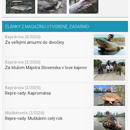
ČLÁNKY Z MAGAZÍNU OTVORENÉ, ZADARMO
Kaprárina (8/2026)
Za veľkými amurmi do divočiny
Kaprárina (3/2026)
Za titulom Majstra Slovenska v love kaprov
Kaprárina (2/2026)
Repre-rady: Kaprománia
Muškárenie (2/2026)
Repre-rady: Muškárim celý rok