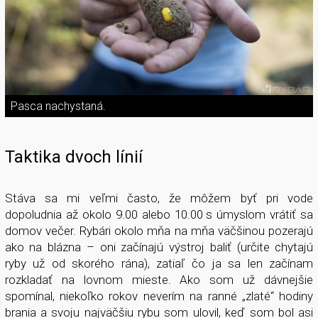
Pasca nachystaná.
Taktika dvoch línií
Stáva sa mi veľmi často, že môžem byť pri vode
dopoludnia až okolo 9.00 alebo 10.00 s úmyslom vrátiť sa
domov večer. Rybári okolo mňa na mňa väčšinou pozerajú
ako na blázna – oni začínajú výstroj baliť (určite chytajú
ryby už od skorého rána), zatiaľ čo ja sa len začínam
rozkladať na lovnom mieste. Ako som už dávnejšie
spomínal, niekoľko rokov neverím na ranné „zlaté“ hodiny
brania a svoju najväčšiu rybu som ulovil, keď som bol asi