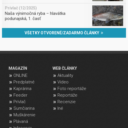
Prívlač (12/2025)
Naša výnimočná ryba – hlavátka
podunajská, 1. časť
VŠETKY OTVORENÉ/ZADARMO ČLÁNKY
MAGAZÍN
WEB ČLÁNKY
ONLINE
Aktuality
Predplatné
Video
Kaprárina
Foto reportáže
Feeder
Reportáže
Prívlač
Recenzie
Sumčiarina
Iné
Muškárenie
Plávaná