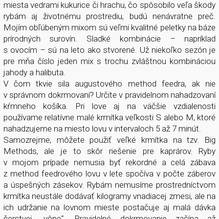
miesta vedrami kukurice či hrachu, čo spôsobilo veľa škody
rybám aj životnému prostrediu, budú nenávratne preč.
Mojím obľúbeným mixom sú veľmi kvalitné peletky na báze
prírodných surovín. Sladké kombinácie – napríklad
s ovocím – sú na leto ako stvorené. Už niekoľko sezón je
pre mňa číslo jeden mix s trochu zvláštnou kombináciou
jahody a halibuta.
V čom tkvie sila augustového method feedra, ak nie
v správnom dokrmovaní? Určite v pravidelnom nahadzovaní
kŕmneho košíka. Pri love aj na väčšie vzdialenosti
používame relatívne malé krmítka veľkosti S alebo M, ktoré
nahadzujeme na miesto lovu v intervaloch 5 až 7 minút.
Samozrejme, môžete použiť veľké krmítka na tzv. Big
Methods, ale je to skôr riešenie pre kaprárov. Ryby
v mojom prípade nemusia byť rekordné a celá zábava
z method feedrového lovu v lete spočíva v počte záberov
a úspešných zásekov. Rybám nemusíme prostredníctvom
krmítka neustále dodávať kilogramy vnadiacej zmesi, ale na
ich udržanie na lovnom mieste postačuje aj malá dávka
čerstvej „vône“. Pravidelné dokrmovanie začína až