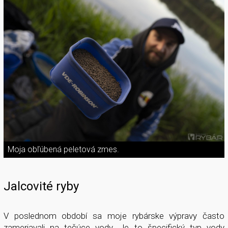
Moja obľúbená peletová zmes.
Jalcovité ryby
V poslednom období sa moje rybárske výpravy často
zameriavali na tečúce vody. Je to špecifický typ vody