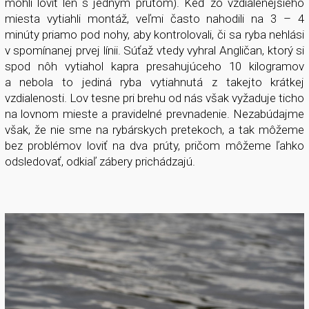
mohli loviť len s jedným prútom). Keď zo vzdialenejšieho
miesta vytiahli montáž, veľmi často nahodili na 3 – 4
minúty priamo pod nohy, aby kontrolovali, či sa ryba nehlási
v spomínanej prvej línii. Súťaž vtedy vyhral Angličan, ktorý si
spod nôh vytiahol kapra presahujúceho 10 kilogramov
a nebola to jediná ryba vytiahnutá z takejto krátkej
vzdialenosti. Lov tesne pri brehu od nás však vyžaduje ticho
na lovnom mieste a pravidelné prevnadenie. Nezabúdajme
však, že nie sme na rybárskych pretekoch, a tak môžeme
bez problémov loviť na dva prúty, pričom môžeme ľahko
odsledovať, odkiaľ zábery prichádzajú.