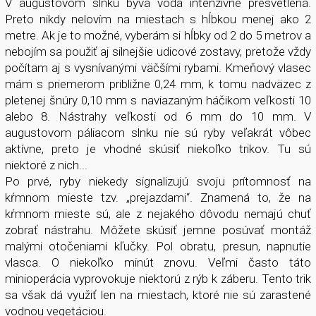
V augustovom slnku býva voda intenzívne presvetlená.
Preto nikdy nelovím na miestach s hĺbkou menej ako 2
metre. Ak je to možné, vyberám si hĺbky od 2 do 5 metrov a
nebojím sa použiť aj silnejšie udicové zostavy, pretože vždy
počítam aj s vysnívanými väčšími rybami. Kmeňový vlasec
mám s priemerom približne 0,24 mm, k tomu nadväzec z
pletenej šnúry 0,10 mm s naviazaným háčikom veľkosti 10
alebo 8. Nástrahy veľkosti od 6 mm do 10 mm. V
augustovom páliacom slnku nie sú ryby veľakrát vôbec
aktívne, preto je vhodné skúsiť niekoľko trikov. Tu sú
niektoré z nich...
Po prvé, ryby niekedy signalizujú svoju prítomnosť na
kŕmnom mieste tzv. „prejazdami“. Znamená to, že na
kŕmnom mieste sú, ale z nejakého dôvodu nemajú chuť
zobrať nástrahu. Môžete skúsiť jemne posúvať montáž
malými otočeniami kľučky. Pol obratu, presun, napnutie
vlasca. O niekoľko minút znovu. Veľmi často táto
minioperácia vyprovokuje niektorú z rýb k záberu. Tento trik
sa však dá využiť len na miestach, ktoré nie sú zarastené
vodnou vegetáciou.