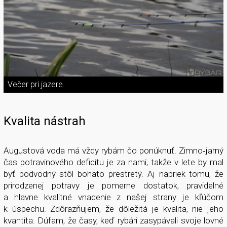
Večer pri jazere.
Kvalita nástrah
Augustová voda má vždy rybám čo ponúknuť. Zimno­‑jarný
čas potravinového deficitu je za nami, takže v lete by mal
byť podvodný stôl bohato prestretý. Aj napriek tomu, že
prirodzenej potravy je pomerne dostatok, pravidelné
a hlavne kvalitné vnadenie z našej strany je kľúčom
k úspechu. Zdôrazňujem, že dôležitá je kvalita, nie jeho
kvantita. Dúfam, že časy, keď rybári zasypávali svoje lovné