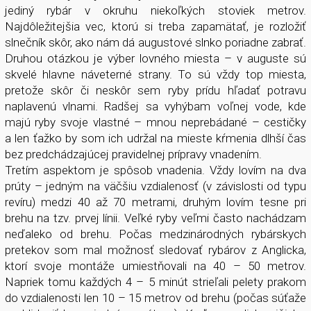
jediný rybár v okruhu niekoľkých stoviek metrov.
Najdôležitejšia vec, ktorú si treba zapamätať, je rozložiť
slnečník skôr, ako nám dá augustové slnko poriadne zabrať.
Druhou otázkou je výber lovného miesta – v auguste sú
skvelé hlavne náveterné strany. To sú vždy top miesta,
pretože skôr či neskôr sem ryby prídu hľadať potravu
naplavenú vlnami. Radšej sa vyhýbam voľnej vode, kde
majú ryby svoje vlastné – mnou neprebádané – cestičky
a len ťažko by som ich udržal na mieste kŕmenia dlhší čas
bez predchádzajúcej pravidelnej prípravy vnadením.
Tretím aspektom je spôsob vnadenia. Vždy lovím na dva
prúty – jedným na väčšiu vzdialenosť (v závislosti od typu
revíru) medzi 40 až 70 metrami, druhým lovím tesne pri
brehu na tzv. prvej línii. Veľké ryby veľmi často nachádzam
neďaleko od brehu. Počas medzinárodných rybárskych
pretekov som mal možnosť sledovať rybárov z Anglicka,
ktorí svoje montáže umiestňovali na 40 – 50 metrov.
Napriek tomu každých 4 – 5 minút strieľali pelety prakom
do vzdialenosti len 10 – 15 metrov od brehu (počas súťaže