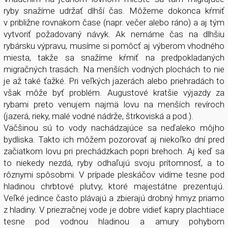
ryby snažíme udržať dlhší čas. Môžeme dokonca kŕmiť
v približne rovnakom čase (napr. večer alebo ráno) a aj tým
vytvoriť požadovaný návyk. Ak nemáme čas na dlhšiu
rybársku výpravu, musíme si pomôcť aj výberom vhodného
miesta, takže sa snažíme kŕmiť na predpokladaných
migračných trasách. Na menších vodných plochách to nie
je až také ťažké. Pri veľkých jazerách alebo priehradách to
však môže byť problém. Augustové kratšie výjazdy za
rybami preto venujem najmä lovu na menších revíroch
(jazerá, rieky, malé vodné nádrže, štrkoviská a pod.).
Väčšinou sú to vody nachádzajúce sa neďaleko môjho
bydliska. Takto ich môžem pozorovať aj niekoľko dní pred
začiatkom lovu pri prechádzkach popri brehoch. Aj keď sa
to niekedy nezdá, ryby odhaľujú svoju prítomnosť, a to
rôznymi spôsobmi. V prípade pleskáčov vidíme tesne pod
hladinou chrbtové plutvy, ktoré majestátne prezentujú.
Veľké jedince často plávajú a zbierajú drobný hmyz priamo
z hladiny. V priezračnej vode je dobre vidieť kapry plachtiace
tesne pod vodnou hladinou a amury pohybom