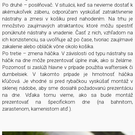
Po druhé – posilňovač. V situácii, keď sa nevieme dostať k
akémukoľvek záberu, odporúčam vyskúšať zatraktívnenie
nástrahy a zmesi v košíku pred nahodením. Na trhu je
množstvo zaujímavých atraktantov, ktoré môžu spestriť
ponúknuté nástrahy a vnadenie. Časť z nich, vzhľadom na
ich konzistenciu, sa uvoľňuje až po čase, tvoriac zaujímavé
zakalenie alebo obláčik vône okolo košíka.
Po tretie – zmena háčika. V závislosti od typu nástrahy sa
háčik na dne môže prezentovať úplne inak, ako si želáme.
Pozornosť si zaslúži hlavne v prípade použitia waftersiek či
dumbelsiek. V takomto prípade je hmotnosť háčika
kľúčová. Je vhodné si pred rybačkou vyskúšať montáž v
sklenej nádobe, aby sme dosiahli požadovanú prezentáciu
na dne. Vďaka tomu vieme, ako sa bude montáž
prezentovať na špecifickom dne (na bahnitom,
zarastenom, kamenistom atď.).