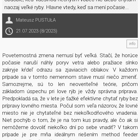
naozaj veľké ryby. Hlavne vtedy, keď sa mení počasie...
Mateusz PUSTUŁA
21.07.2023 (8/2023)
info
Poveternostná zmena nemusí byť veľká. Stačí, že horúce
počasie naruší náhly poryv vetra alebo pražiace slnko
zakryje kŕdeľ odrazu sa zjaviacich oblakov. V každom
prípade sa v tomto nemennom stave musí niečo zmeniť.
Samozrejme, sú to len neoveriteľné teórie, pričom
základom úspechu pri love rýb je vždy správna príprava.
Predpokladá sa, že v lete je ťažké efektívne chytať ryby bez
prípravy lovného miesta. Počul som veľa názorov, že lovné
miesto nie je chytateľné bez niekoľkodňového vnadenia.
Niet pochýb o tom, že je na tom kus pravdy, ale čo ak si
nemôžeme dovoliť niekoľko dní po sebe vnadiť? V takom
prípade je pre mňa ideálnym riešením method feeder