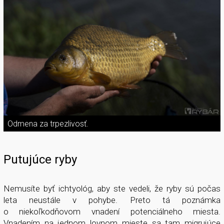
Odmena za trpezlivosť.
Putujúce ryby
Nemusíte byť ichtyológ, aby ste vedeli, že ryby sú počas
leta neustále v pohybe. Preto tá poznámka
o niekoľkodňovom vnadení potenciálneho miesta.
Vnadením na jednom lovnom mieste sa tam migrujúce