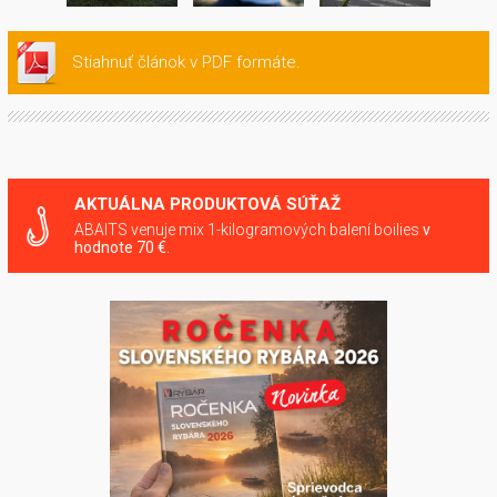
Stiahnuť článok v PDF formáte.
AKTUÁLNA PRODUKTOVÁ SÚŤAŽ
ABAITS venuje mix 1-kilogramových balení boilies
v
hodnote 70 €.