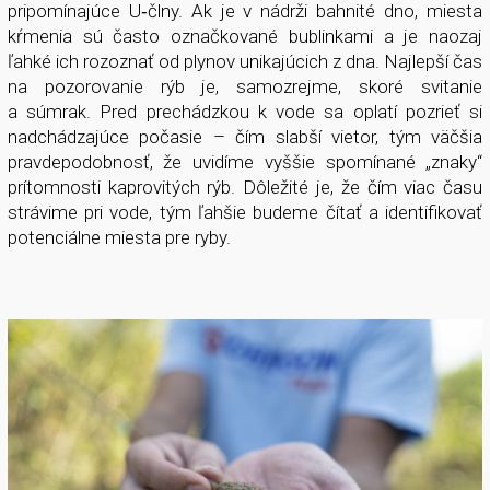
pripomínajúce U­‑člny. Ak je v nádrži bahnité dno, miesta
kŕmenia sú často označkované bublinkami a je naozaj
ľahké ich rozoznať od plynov unikajúcich z dna. Najlepší čas
na pozorovanie rýb je, samozrejme, skoré svitanie
a súmrak. Pred prechádzkou k vode sa oplatí pozrieť si
nadchádzajúce počasie – čím slabší vietor, tým väčšia
pravdepodobnosť, že uvidíme vyššie spomínané „znaky“
prítomnosti kaprovitých rýb. Dôležité je, že čím viac času
strávime pri vode, tým ľahšie budeme čítať a identifikovať
potenciálne miesta pre ryby.