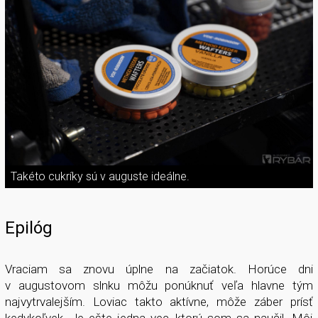
Takéto cukríky sú v auguste ideálne.
Epilóg
Vraciam sa znovu úplne na začiatok. Horúce dni
v augustovom slnku môžu ponúknuť veľa hlavne tým
najvytrvalejším. Loviac takto aktívne, môže záber prísť
kedykoľvek. Je ešte jedna vec, ktorú som sa naučil. Môj