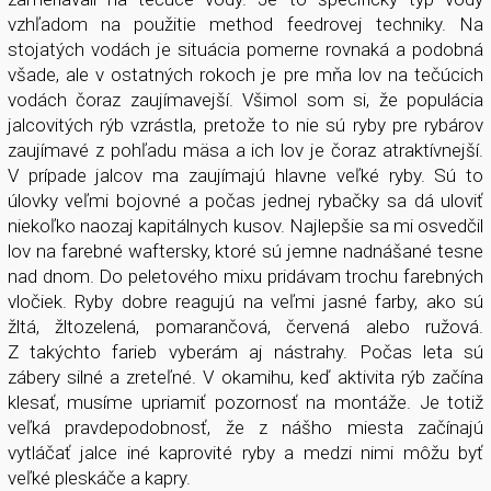
vzhľadom na použitie method feedrovej techniky. Na
stojatých vodách je situácia pomerne rovnaká a podobná
všade, ale v ostatných rokoch je pre mňa lov na tečúcich
vodách čoraz zaujímavejší. Všimol som si, že populácia
jalcovitých rýb vzrástla, pretože to nie sú ryby pre rybárov
zaujímavé z pohľadu mäsa a ich lov je čoraz atraktívnejší.
V prípade jalcov ma zaujímajú hlavne veľké ryby. Sú to
úlovky veľmi bojovné a počas jednej rybačky sa dá uloviť
niekoľko naozaj kapitálnych kusov. Najlepšie sa mi osvedčil
lov na farebné waftersky, ktoré sú jemne nadnášané tesne
nad dnom. Do peletového mixu pridávam trochu farebných
vločiek. Ryby dobre reagujú na veľmi jasné farby, ako sú
žltá, žltozelená, pomarančová, červená alebo ružová.
Z takýchto farieb vyberám aj nástrahy. Počas leta sú
zábery silné a zreteľné. V okamihu, keď aktivita rýb začína
klesať, musíme upriamiť pozornosť na montáže. Je totiž
veľká pravdepodobnosť, že z nášho miesta začínajú
vytláčať jalce iné kaprovité ryby a medzi nimi môžu byť
veľké pleskáče a kapry.