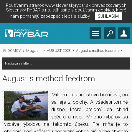
Používaním stránok www.slovenskyrybar.sk prevádzkovaných
Slovenský RYBÁR s.r.o. súhlasíte s používaním cookies, ktoré
nám pomáhajú zabezpečiť lepšie služby.
SÚHLASÍM
DOMOV
Magazín
AUGUST 2023
August s method feedrom
Načítava sa filter...
August s method feedrom
Milujem tú augustovú horúčavu, čo
sa leje z oblohy. A všadeprítomné
dusno, ktoré prelomí len chlad
večera a noci. Mnoho rybárov sa
vzdáva rybolovu na takomto úpeku. Pre mňa je to
obdobie, keď väčšinou nechytím vôbec nič alebo chytám