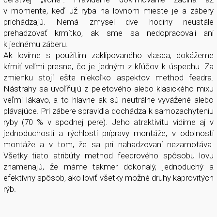
v momente, keď už ryba na lovnom mieste je a zábery
prichádzajú. Nemá zmysel dve hodiny neustále
prehadzovať krmítko, ak sme sa nedopracovali ani
k jednému záberu.
Ak lovíme s použitím zaklipovaného vlasca, dokážeme
kŕmiť veľmi presne, čo je jedným z kľúčov k úspechu. Za
zmienku stojí ešte niekoľko aspektov method feedra.
Nástrahy sa uvoľňujú z peletového alebo klasického mixu
veľmi lákavo, a to hlavne ak sú neutrálne vyvážené alebo
plávajúce. Pri zábere spravidla dochádza k samozachyteniu
ryby (70 % v spodnej pere). Jeho atraktivitu vidíme aj v
jednoduchosti a rýchlosti prípravy montáže, v odolnosti
montáže a v tom, že sa pri nahadzovaní nezamotáva.
Všetky tieto atribúty method feedrového spôsobu lovu
znamenajú, že máme takmer dokonalý, jednoduchý a
efektívny spôsob, ako loviť všetky možné druhy kaprovitých
rýb.