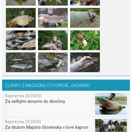
ČLÁNKY Z MAGAZÍNU OTVORENÉ, ZADARMO
Kaprárina (8/2026)
Za veľkými amurmi do divočiny
Kaprárina (3/2026)
Za titulom Majstra Slovenska v love kaprov