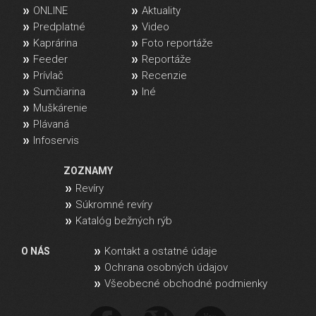
ONLINE
Aktuality
Predplatné
Video
Kaprárina
Foto reportáže
Feeder
Reportáže
Prívlač
Recenzie
Sumčiarina
Iné
Muškárenie
Plávaná
Infoservis
ZOZNAMY
Revíry
Súkromné revíry
Katalóg bežných rýb
Kontakt a ostatné údaje
O NÁS
Ochrana osobných údajov
Všeobecné obchodné podmienky