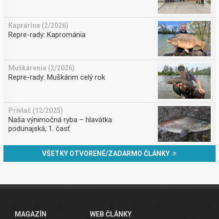
Kaprárina (2/2026)
Repre-rady: Kaprománia
Muškárenie (2/2026)
Repre-rady: Muškárim celý rok
Prívlač (12/2025)
Naša výnimočná ryba – hlavátka
podunajská, 1. časť
VŠETKY OTVORENÉ/ZADARMO ČLÁNKY
MAGAZÍN
WEB ČLÁNKY