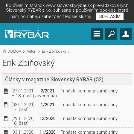
Používaním stránok www.slovenskyrybar.sk prevádzkovaných
Slovenský RYBÁR s.r.o. súhlasíte s používaním cookies, ktoré
nám pomáhajú zabezpečiť lepšie služby.
SÚHLASÍM
DOMOV
Autori
Erik Zbiňovský
Erik Zbiňovský
Články v magazíne Slovenský RYBÁR
(52)
Trinásta komnata sumčiariny
[27.01.2021]
2/2021
– 18. časť (záverečná)
Trinásta komnata sumčiariny
[03.01.2021]
1/2021
17. časť
Trinásta komnata sumčiariny
[29.11.2020]
12/2020
16. časť
Trinásta komnata sumčiariny
[03.11.2020]
11/2020