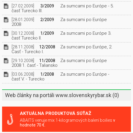
Za sumcami po Európe - 5.
[27.02.2009]
3/2009
časť Turecko III.
Za sumcami po Európe
[28.01.2009]
2/2009
2008
Za sumcami po Európe 3.
[30.12.2008]
1/2009
časť Turecko II.
Za sumcami po Európe, 2.
[28.11.2008]
12/2008
Časť - Turecko I.
Za sumcami po Európe
[29.10.2008]
11/2008
2008 1. časť - Taliansko
Za sumcami po Európe -
[03.06.2008]
1/2008
časť V. - Turecko
Web články na portáli www.slovenskyrybar.sk
(0)
AKTUÁLNA PRODUKTOVÁ SÚŤAŽ
ABAITS venuje mix 1-kilogramových balení boilies
v
hodnote 70 €.