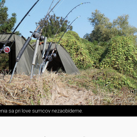
nia sa pri love sumcov nezaobídeme.