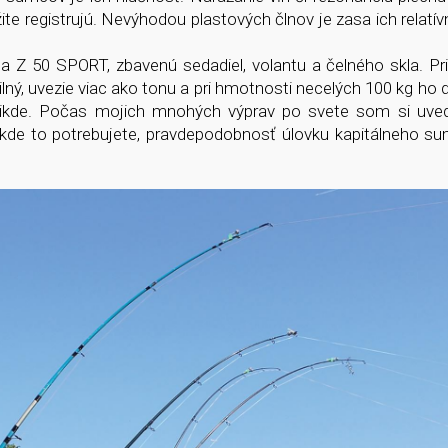
registrujú. Nevýhodou plastových člnov je zasa ich relatív
a Z 50 SPORT, zbavenú sedadiel, volantu a čelného skla. Pr
ný, uvezie viac ako tonu a pri hmotnosti necelých 100 kg ho d
hocikde. Počas mojich mnohých výprav po svete som si uved
 kde to potrebujete, pravdepodobnosť úlovku kapitálneho su