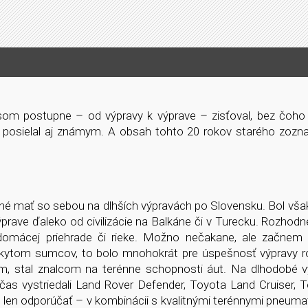
som postupne – od výpravy k výprave – zisťoval, bez čoho 
posielal aj známym. A obsah tohto 20 rokov starého zozna
é mať so sebou na dlhších výpravách po Slovensku. Bol však
prave ďaleko od civilizácie na Balkáne či v Turecku. Rozhod
mácej priehrade či rieke. Možno nečakane, ale začnem
skytom sumcov, to bolo mnohokrát pre úspešnosť výpravy r
, stal znalcom na terénne schopnosti áut. Na dlhodobé 
as vystriedali Land Rover Defender, Toyota Land Cruiser, T
len odporúčať – v kombinácii s kvalitnými terénnymi pneuma