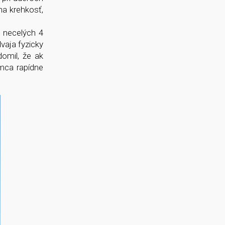
na krehkosť,
i necelých 4
vaja fyzicky
omil, že ak
mca rapídne