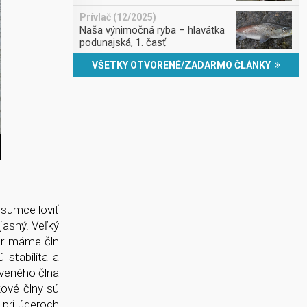
Prívlač (12/2025)
Naša výnimočná ryba – hlavátka
podunajská, 1. časť
VŠETKY OTVORENÉ/ZADARMO ČLÁNKY
 sumce loviť
 jasný. Veľký
ber máme čln
 stabilita a
eveného člna
kové člny sú
 pri úderoch