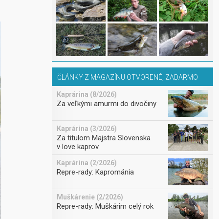
ČLÁNKY Z MAGAZÍNU OTVORENÉ, ZADARMO
Kaprárina (8/2026)
Za veľkými amurmi do divočiny
Kaprárina (3/2026)
Za titulom Majstra Slovenska
v love kaprov
Kaprárina (2/2026)
Repre-rady: Kaprománia
Muškárenie (2/2026)
Repre-rady: Muškárim celý rok