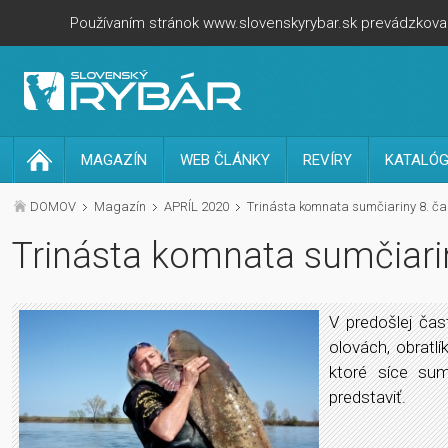
Používaním stránok www.slovenskyrybar.sk prevádzkovan
MAGAZÍN
WEB ČLÁNKY
REVÍRY
KATALÓG
DOMOV
Magazín
APRÍL 2020
Trinásta komnata sumčiariny 8. ča
Trinásta komnata sumčiarin
V predošlej čas
olovách, obratl
ktoré síce su
predstaviť.