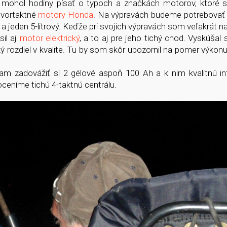
mohol hodiny písať o typoch a značkách motorov, ktoré s
tvortaktné
motory Honda
. Na výpravách budeme potrebovať 
 jeden 5-litrový. Keďže pri svojich výpravách som veľakrát navš
il aj
motor elektrický
, a to aj pre jeho tichý chod. Vyskúšal
ý rozdiel v kvalite. Tu by som skôr upozornil na pomer výkonu
am zadovážiť si 2 gélové aspoň 100 Ah a k nim kvalitnú in
 oceníme tichú 4-taktnú centrálu.