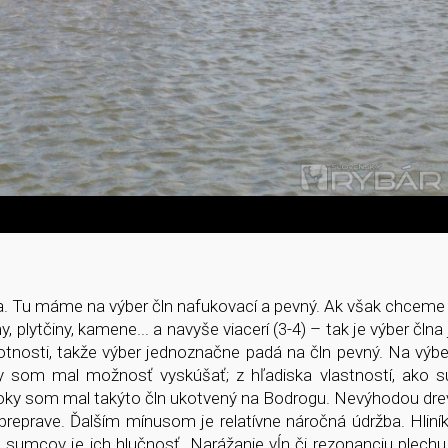
. Tu máme na výber čln nafukovací a pevný. Ak však chceme
plytčiny, kamene... a navyše viacerí (3-4) – tak je výber člna
motnosti, takže výber jednoznačne padá na čln pevný. Na vý
hy som mal možnosť vyskúšať; z hľadiska vlastností, ako sú
hé roky som mal takýto čln ukotvený na Bodrogu. Nevýhodou dr
preprave. Ďalším mínusom je relatívne náročná údržba. Hliní
 sumcov je ich hlučnosť. Narážanie vĺn či rezonanciu plechu