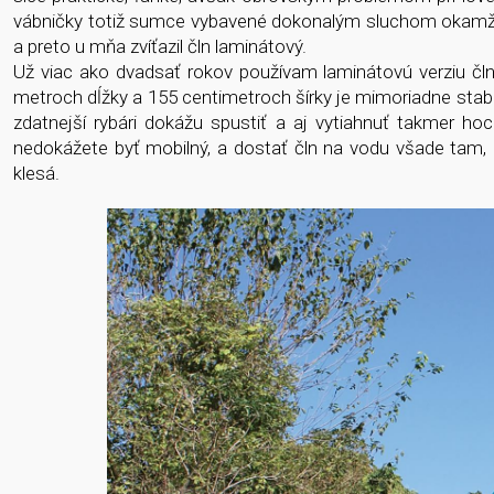
vábničky totiž sumce vybavené dokonalým sluchom okamžite 
a preto u mňa zvíťazil čln laminátový.
Už viac ako dvadsať rokov používam laminátovú verziu čln
metroch dĺžky a 155 centimetroch šírky je mimoriadne stabil
zdatnejší rybári dokážu spustiť a aj vytiahnuť takmer 
nedokážete byť mobilný, a dostať čln na vodu všade tam,
klesá.