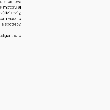
om pri love
k motoru aj
tívil revíry,
 som viacero
 a spotreby,
teligentnú a