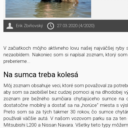
Erik Zbiňovský
27.03.2020 (4/2020)
V začiatkoch môjho aktívneho lovu našej najväčšej ryby 
nezaobídem. Nakoniec som si napísal zoznam, ktorý som 
preberieme...
Na sumca treba kolesá
Môj zoznam obsahuje veci, ktoré som považoval za potrebn
aby som sa zaobišiel bez cudzej pomoci aj na dlhodobej vý
zoznam pre bežného sumčiara chytajúceho sumce na do
dostatočne mobilný a dostať sa na „horúce“ miesta s vý
Preto som sa za tých takmer 30 rokov, čo sumce chytám
používali väčšie autá. V našom vozovom parku sa za ten č
Mitsubishi L200 a Nissan Navara. Všetky tieto typy môžem 