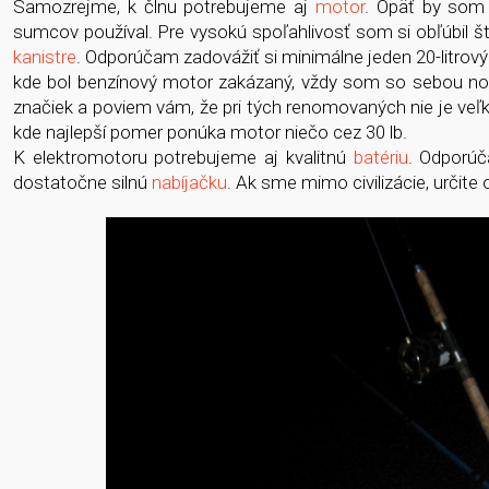
Samozrejme, k člnu potrebujeme aj
motor
. Opäť by som 
sumcov používal. Pre vysokú spoľahlivosť som si obľúbil š
kanistre
. Odporúčam zadovážiť si minimálne jeden 20-litrový a
kde bol benzínový motor zakázaný, vždy som so sebou nos
značiek a poviem vám, že pri tých renomovaných nie je veľk
kde najlepší pomer ponúka motor niečo cez 30 lb.
K elektromotoru potrebujeme aj kvalitnú
batériu
. Odporúč
dostatočne silnú
nabíjačku
. Ak sme mimo civilizácie, určite