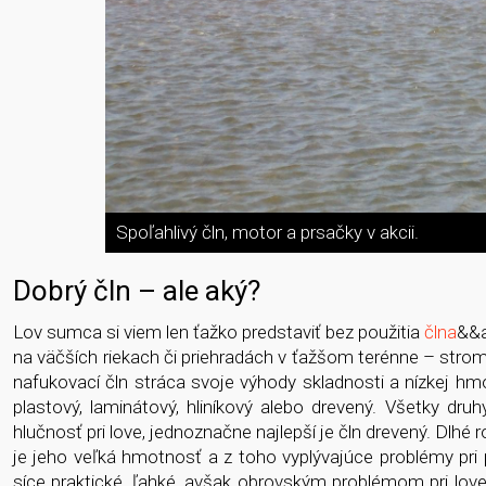
Spoľahlivý čln, motor a prsačky v akcii.
Dobrý čln – ale aký?
Lov sumca si viem len ťažko predstaviť bez použitia
člna
&&a
na väčších riekach či priehradách v ťažšom terénne – stromy, 
nafukovací čln stráca svoje výhody skladnosti a nízkej h
plastový, laminátový, hliníkový alebo drevený. Všetky dru
hlučnosť pri love, jednoznačne najlepší je čln drevený. Dl
je jeho veľká hmotnosť a z toho vyplývajúce problémy pri 
síce praktické, ľahké, avšak obrovským problémom pri love