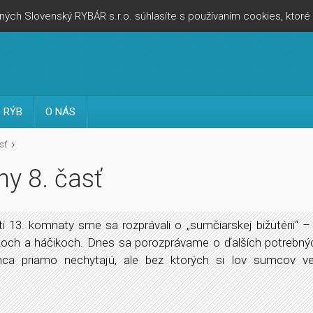
ých Slovenský RYBÁR s.r.o. súhlasíte s používaním cookies, ktor
 RÝB
O NÁS
sť
y 8. časť
ti 13. komnaty sme sa rozprávali o „sumčiarskej bižutérii“ –
íkoch a háčikoch. Dnes sa porozprávame o ďalších potrebný
mca priamo nechytajú, ale bez ktorých si lov sumcov v