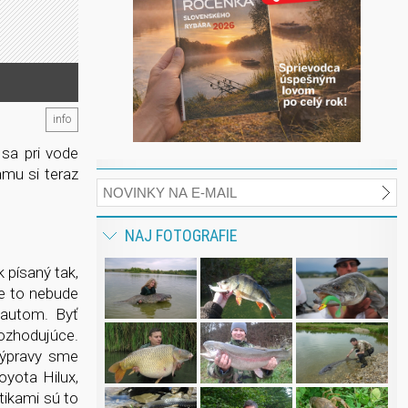
info
sa pri vode
mu si teraz
NAJ FOTOGRAFIE
 písaný tak,
ne to nebude
 autom. Byť
ozhodujúce.
výpravy sme
oyota Hilux,
tikami sú to