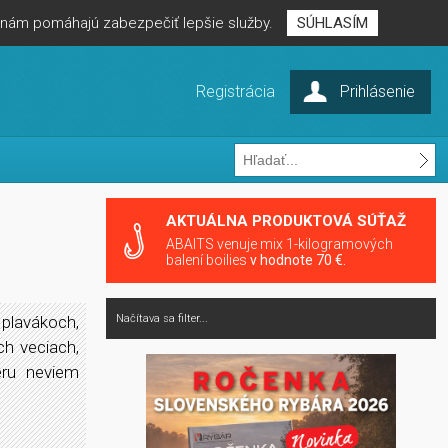
é nám pomáhajú zabezpečiť lepšie služby.
SÚHLASÍM
Registrácia
Prihlásenie
AKTUÁLNA PRODUKTOVÁ SÚŤAŽ
ABAITS venuje mix 1-kilogramových
balení boilies
v hodnote 70 €.
 plavákoch,
Načítava sa filter...
ch veciach,
eru neviem