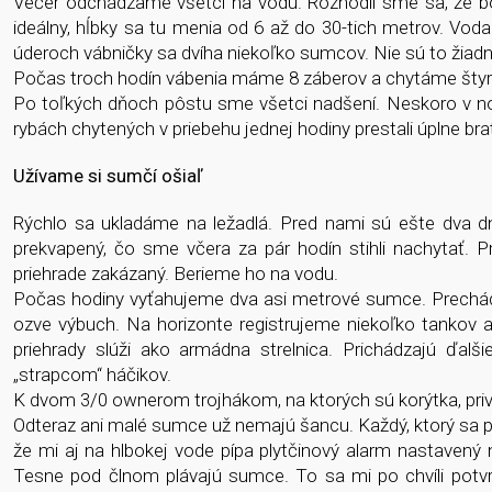
Večer odchádzame všetci na vodu. Rozhodli sme sa, že bó
ideálny, hĺbky sa tu menia od 6 až do 30-tich metrov. Vod
úderoch vábničky sa dvíha niekoľko sumcov. Nie sú to žiadne
Počas troch hodín vábenia máme 8 záberov a chytáme štyri
Po toľkých dňoch pôstu sme všetci nadšení. Neskoro v no
rybách chytených v priebehu jednej hodiny prestali úplne bra
Užívame si sumčí ošiaľ
Rýchlo sa ukladáme na ležadlá. Pred nami sú ešte dva d
prekvapený, čo sme včera za pár hodín stihli nachytať. 
priehrade zakázaný. Berieme ho na vodu.
Počas hodiny vyťahujeme dva asi metrové sumce. Prechádz
ozve výbuch. Na horizonte registrujeme niekoľko tankov 
priehrady slúži ako armádna strelnica. Prichádzajú ďalši
„strapcom“ háčikov.
K dvom 3/0 ownerom trojhákom, na ktorých sú korýtka, pri
Odteraz ani malé sumce už nemajú šancu. Každý, ktorý sa po
že mi aj na hlbokej vode pípa plytčinový alarm nastavený
Tesne pod člnom plávajú sumce. To sa mi po chvíli potvrd