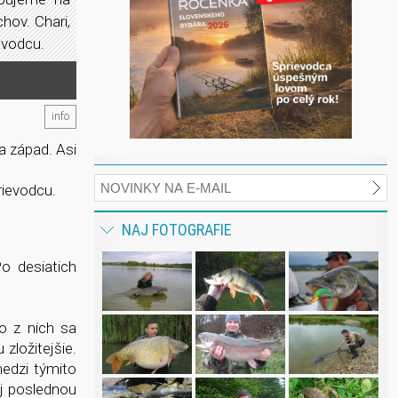
hov. Chari,
rievodcu.
info
a západ. Asi
rievodcu.
NAJ FOTOGRAFIE
o desiatich
o z nich sa
zložitejšie.
medzi týmito
aj poslednou