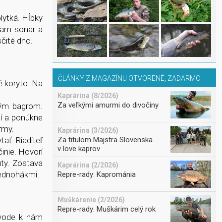
lytká. Hĺbky
nam sonar a
čité dno.
ČLÁNKY Z MAGAZÍNU OTVORENÉ, ZADARMO
é koryto. Na
Kaprárina (8/2026)
Za veľkými amurmi do divočiny
kým bagrom.
dí a ponúkne
rmy.
Kaprárina (3/2026)
Za titulom Majstra Slovenska
ať. Riaditeľ
v love kaprov
inie. Hovorí
úty. Zostava
Kaprárina (2/2026)
jednohákmi.
Repre-rady: Kaprománia
Muškárenie (2/2026)
Repre-rady: Muškárim celý rok
 vode k nám