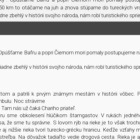
50 km to otáčame na juh a znova stúpame do tureckých vrc
dne zbehlý v histórii svojho národa, nám robí turistického sp
“. Opúšťame Bafru a popri Čiernom mori pomaly postupujeme n
adne zbehlý v histórii svojho národa, nám robí turistického sp
stom a patrili k prvým známym mestám v histórii vôbec. P
nbulu. Noc strávime
Tam nás už čaká Chariho priateľ.
oru sme obkolesení hlúčikom štamgastov. V rukách jednéh
sa, že sme tu správne. S lovom rýb na rieke je to však trochu 
aj nižšie rieka tvorí turecko-grécku hranicu. Keďže vzťahy 
 streľba. Na dôvažok tadiaľto vedie drogová cesta. Rieka je 