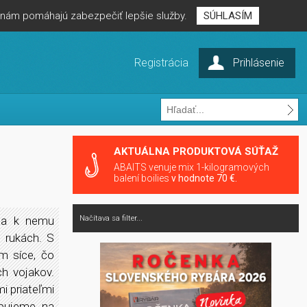
é nám pomáhajú zabezpečiť lepšie služby.
SÚHLASÍM
Registrácia
Prihlásenie
AKTUÁLNA PRODUKTOVÁ SÚŤAŽ
ABAITS venuje mix 1-kilogramových
balení boilies
v hodnote 70 €.
 sa k nemu
Načítava sa filter...
 rukách. S
m síce, čo
ch vojakov.
i priateľmi
upujeme na