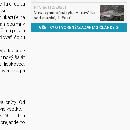
etľuje, čo tu
Prívlač (12/2025)
 sú.
Naša výnimočná ryba – hlavátka
 ukazuje na
podunajská, 1. časť
 samopalmi v
VŠETKY OTVORENÉ/ZADARMO ČLÁNKY
 čln a plným
ľovať, čo tu
 Všetko bude
eninový šalát
, lieskovce.
lovensku pri
a prúty. Od
vie všetko.
i 50 m dlhú
 prejazde to