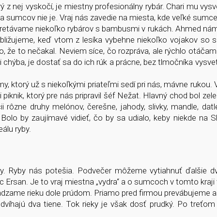
rý z nej vyskočí, je miestny profesionálny rybár. Chari mu vysv
eľa sumcov nie je. Vraj nás zavedie na miesta, kde veľké sumce
retávame niekoľko rybárov s bambusmi v rukách. Ahmed nám
ibližujeme, keď vtom z lesíka vybehne niekoľko vojakov so
 že to nečakal. Neviem síce, čo rozpráva, ale rýchlo otáčam
chýba, je dostať sa do ich rúk a prácne, bez tlmočníka vysvet
my, ktorý už s niekoľkými priateľmi sedí pri nás, mávne rukou.
 piknik, ktorý pre nás pripravil šéf Nežat. Hlavný chod bol zel
i rôzne druhy melónov, čerešne, jahody, slivky, mandle, datle
 Bolo by zaujímavé vidieť, čo by sa udialo, keby niekde na S
eálu ryby.
sy. Ryby nás potešia. Podvečer môžeme vytiahnuť ďalšie dv
 Ersan. Je to vraj miestna „vydra“ a o sumcoch v tomto kraji 
zame rieku dole prúdom. Priamo pred firmou prevábujeme as
 dvíhajú dva tiene. Tok rieky je však dosť prudký. Po treťom