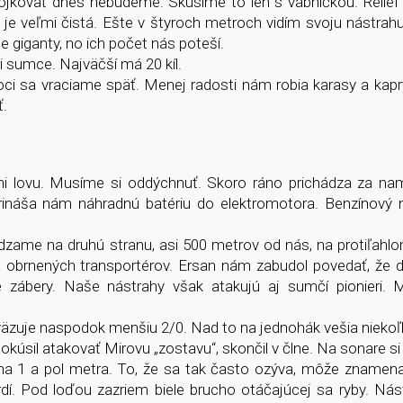
jkovať dnes nebudeme. Skúsime to len s vábničkou. Reliéf p
a je veľmi čistá. Ešte v štyroch metroch vidím svoju nástrah
 giganty, no ich počet nás poteší.
 sumce. Najväčší má 20 kíl.
ci sa vraciame späť. Menej radosti nám robia karasy a kapr
ť.
ni lovu. Musíme si oddýchnuť. Skoro ráno prichádza za nam
Prináša nám náhradnú batériu do elektromotora. Benzínový 
ame na druhú stranu, asi 500 metrov od nás, na protiľahlo
a obrnených transportérov. Ersan nám zabudol povedať, že d
e zábery. Naše nástrahy však atakujú aj sumčí pionieri. M
väzuje naspodok menšiu 2/0. Nad to na jednohák vešia niekoľ
kúsil atakovať Mirovu „zostavu“, skončil v člne. Na sonare s
 na 1 a pol metra. To, že sa tak často ozýva, môže znamena
í. Pod loďou zazriem biele brucho otáčajúcej sa ryby. Nás