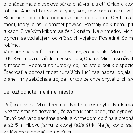
prichádza malá dieselová bárka plná vrší a sietí. Chlapík, kto
robíme. Ahmed, tak sa volá rybár, tvrdí, že v tomto úseku v
Berieme ho do lode a odchádzame hore prúdom. Cestou st
most, ktorý je asi kilometer povyše. Pomaly sa k nemu pr
rukách. S veľkým krikom sa ženú k nám. Na Ahmedovi vidno,
plynom sa vzďaľujem od kričiacich vojakov. Posledné, čo mi 
robíme.
Vraciame sa späť. Charimu hovorím, čo sa stalo. Majiteľ fir
O.K. Kým nás naháňali tureckí vojaci, Chari s Mirom si užívali
s mäsom. Podával sa turecký čaj, na stole boli k dispozíci
Štedrosť a pohostinnosť tunajších ľudí nás naozaj dojala.
bráne firmy zabúchala trojica Turkov, že chce chytať z ich ar
Je rozhodnuté, meníme miesto
Počas pikniku Miro feedruje. Na hnojáky chytá dva kara
Nežata sme sa dozvedeli, že zajtra k nám príde jeho synovec
Druhý deň ráno sadáme spolu s Ahmedom do člna a prechád
a až 5 m hlbokú jamu, z ktorej ťažia štrk. Na jej konci sa
vzdávame a pokračujeme ďalej.