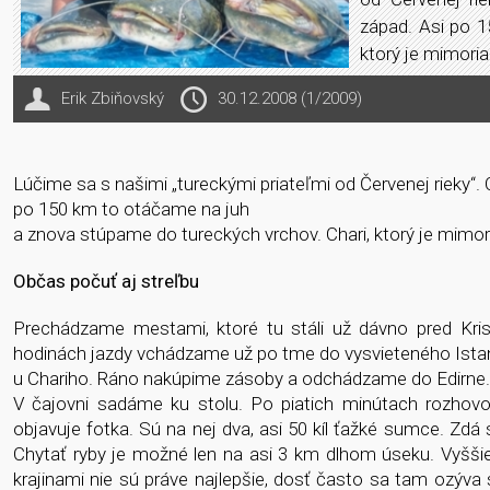
západ. Asi po 1
ktorý je mimoria
Erik Zbiňovský
30.12.2008 (1/2009)
Lúčime sa s našimi „tureckými priateľmi od Červenej rieky
po 150 km to otáčame na juh
a znova stúpame do tureckých vrchov. Chari, ktorý je mimori
Občas počuť aj streľbu
Prechádzame mestami, ktoré tu stáli už dávno pred Kri
hodinách jazdy vchádzame už po tme do vysvieteného Ista
u Chariho. Ráno nakúpime zásoby a odchádzame do Edirne. 
V čajovni sadáme ku stolu. Po piatich minútach rozhov
objavuje fotka. Sú na nej dva, asi 50 kíl ťažké sumce. Zdá 
Chytať ryby je možné len na asi 3 km dlhom úseku. Vyššie 
krajinami nie sú práve najlepšie, dosť často sa tam ozýva