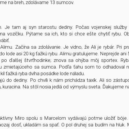
time na breh, zdolávame 13 sumcov.
. Je tam aj syn starostu dediny. Počas vojenskej služby 
na vozíčku. Pýtame sa ich, kto si chce ešte chytiť rybu. Oba
ábiť.
mu. Začína sa zdolávanie. Je vidno, že Ali je rybár. Pri 
 lode asi 20 kg ťažkú rybu. Alimu gratulujeme. Neprejde ani 
a po ďalšej štvrťhodinke; znova sa ohýba môj sportex. Ryb
uetu zmietajúceho sa sumca. Podľa ťahu som to odhadoval n
íl ťažká ryba dvíha posádke lode náladu.
lajú do dediny. Po chvíli k nám prichádza taxík. Ali so zást
na, kuracina. Na stôl nosia jedlá od výmyslu sveta. Ďakujeme
aktívny Miro spolu s Marcelom vydávajú potme uložiť bóje.
zaj dosť, ukladám sa spať. O pol druhej sa budím na hluk. 