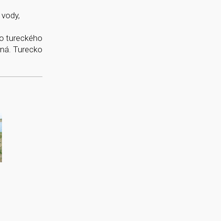
 vody,
ho tureckého
sná. Turecko