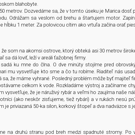
ópskom blahobyte.
 150 metrov. Dozvedáme sa, že v tomto úseku je Marica dosť p
vodu. Odrážam sa veslom od brehu a štartujem motor. Zapí
hĺbku 1 meter. Za polovicou cítim ako vrtuľa začína orať pies
 že som na akomsi ostrove, ktorý obteká asi 30 metrov širok
 sa dá loviť, leží v areáli ťažobnej firmy.
ri sadá ku mne do člna. O dve minúty stojíme pred obrovs
 Chari mu vysvetľuje kto sme a čo tu robíme. Riaditeľ nás usa
dá sa, že máme vyhrané. Posledný problém môže byť majiteľ fi
ostávame celkom k vode. Rozkladáme výstroj a začíname chyt
 vysvetľuje, že je náruživý rybár a veľmi ho zaujíma naše náč
otníci (ako neskôr zisťujeme, tiež rybári) a v rukách nesú pr
 je priviazaná 50-ka silon, korkový štopeľ a dva nadväzce s 
me na druhú stranu pod breh medzi spadnuté stromy. Po