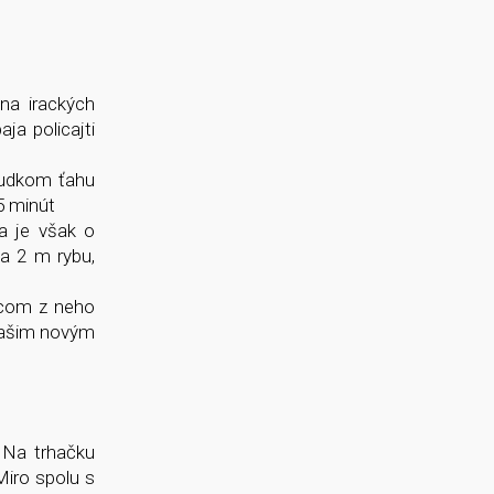
na irackých
ja policajti
prudkom ťahu
5 minút
a je však o
a 2 m rybu,
upcom z neho
 našim novým
 Na trhačku
Miro spolu s