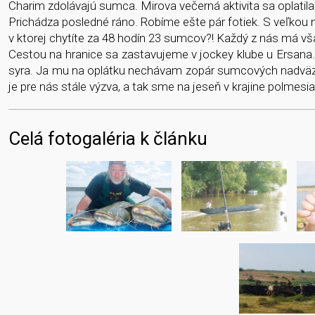
Charim zdolávajú sumca. Mirova večerná aktivita sa oplatila.
Prichádza posledné ráno. Robíme ešte pár fotiek. S veľkou
v ktorej chytíte za 48 hodín 23 sumcov?! Každý z nás má vša
Cestou na hranice sa zastavujeme v jockey klube u Ersana.
syra. Ja mu na oplátku nechávam zopár sumcových nadväzco
je pre nás stále výzva, a tak sme na jeseň v krajine polmesiac
Celá fotogaléria k článku