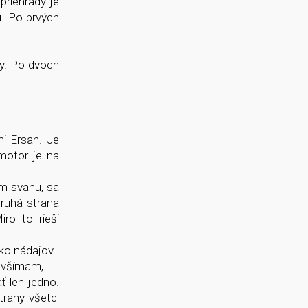
riehrady je
u. Po prvých
y. Po dvoch
i Ersan. Je
motor je na
m svahu, sa
ruhá strana
iro to rieši
ko nádajov.
i všímam,
ť len jedno.
trahy všetci