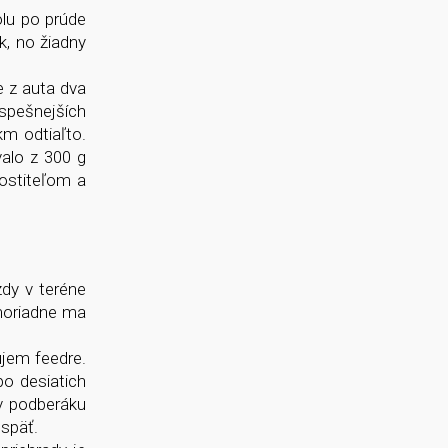
olu po prúde
, no žiadny
e z auta dva
úspešnejších
km odtiaľto.
alo z 300 g
hostiteľom a
zdy v teréne
imoriadne ma
ujem feedre.
po desiatich
 v podberáku
 späť.