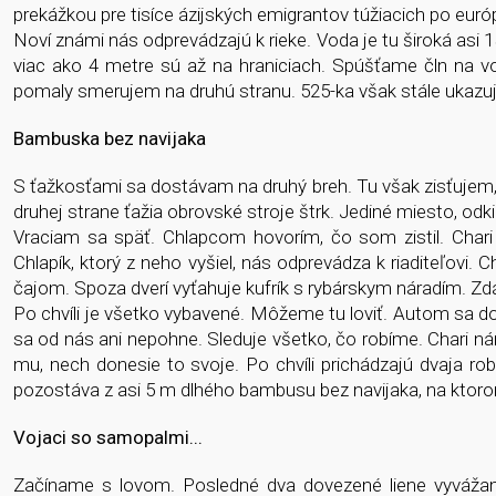
prekážkou pre tisíce ázijských emigrantov túžiacich po eur
Noví známi nás odprevádzajú k rieke. Voda je tu široká asi
viac ako 4 metre sú až na hraniciach. Spúšťame čln na 
pomaly smerujem na druhú stranu. 525-ka však stále ukazuje 
Bambuska bez navijaka
S ťažkosťami sa dostávam na druhý breh. Tu však zisťujem,
druhej strane ťažia obrovské stroje štrk. Jediné miesto, odkiaľ
Vraciam sa späť. Chlapcom hovorím, čo som zistil. Cha
Chlapík, ktorý z neho vyšiel, nás odprevádza k riaditeľovi.
čajom. Spoza dverí vyťahuje kufrík s rybárskym náradím. Z
Po chvíli je všetko vybavené. Môžeme tu loviť. Autom sa d
sa od nás ani nepohne. Sleduje všetko, čo robíme. Chari nám
mu, nech donesie to svoje. Po chvíli prichádzajú dvaja rob
pozostáva z asi 5 m dlhého bambusu bez navijaka, na ktorom
Vojaci so samopalmi...
Začíname s lovom. Posledné dva dovezené liene vyváža