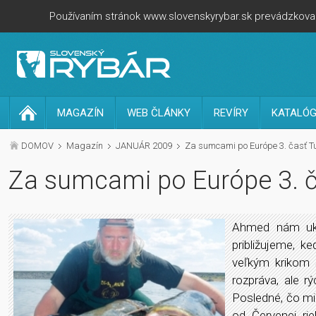
Používaním stránok www.slovenskyrybar.sk prevádzkovan
MAGAZÍN
WEB ČLÁNKY
REVÍRY
KATALÓG
DOMOV
Magazín
JANUÁR 2009
Za sumcami po Európe 3. časť Tur
Za sumcami po Európe 3. ča
Ahmed nám uka
približujeme, 
veľkým krikom 
rozpráva, ale r
Posledné, čo mi 
od Červenej ri