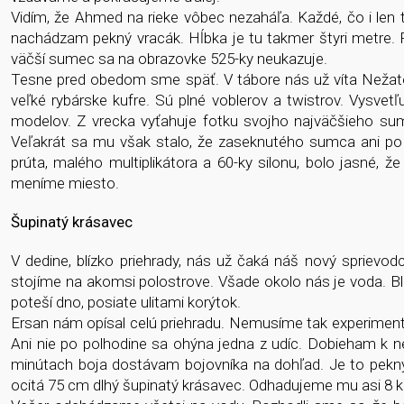
Vidím, že Ahmed na rieke vôbec nezaháľa. Každé, čo i len
nachádzam pekný vracák. Hĺbka je tu takmer štyri metre.
väčší sumec sa na obrazovke 525-ky neukazuje.
Tesne pred obedom sme späť. V tábore nás už víta Nežatov
veľké rybárske kufre. Sú plné voblerov a twistrov. Vysvet
modelov. Z vrecka vyťahuje fotku svojho najväčšieho sumca
Veľakrát sa mu však stalo, že zaseknutého sumca ani po 
prúta, malého multiplikátora a 60-ky silonu, bolo jasné, 
meníme miesto.
Šupinatý krásavec
V dedine, blízko priehrady, nás už čaká náš nový sprievod
stojíme na akomsi polostrove. Všade okolo nás je voda. Bl
poteší dno, posiate ulitami korýtok.
Ersan nám opísal celú priehradu. Nemusíme tak experiment
Ani nie po polhodine sa ohýna jedna z udíc. Dobieham k ne
minútach boja dostávam bojovníka na dohľad. Je to pekný 
ocitá 75 cm dlhý šupinatý krásavec. Odhadujeme mu asi 8 kí