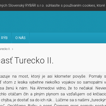
ých Slovenský RYBÁR s.r.o. súhlasíte s používaním cookies, ktor
 RÝB
O NÁS
ecko II.
sť Turecko II.
zuje na most, ktorý je asi kilometer povyše. Pomaly
keď vtom z lesíka vybehne niekoľko vojakov so samopalmi v
sa ženú k nám. Na Ahmedovi vidno, že to nečakal. Nevie
ýchlo otáčam čln a plným plynom sa vzďaľujem od kričiaci
chýba, je dostať sa do ich rúk... Lúčime sa s našimi „tureckým
eky“. Opúšťame Bafru a popri Čiernom mori pomaly post