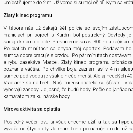
umiestňujeme do 2 m. Užívame si sumčí ošiaľ. Kým sa vrá
Zlatý klinec programu
V tábore nás už čakajú šéf polície so svojím zástupcom
hraniciach pri bojoch s Kurdmi bol postrelený. Odvtedy je 
sadajú k nám do lode. Presunieme sa asi 300 m a začínam v
Po piatich minútach sa ohýba môj sportex. Podávam ho Ali
sumca dobre pracuje s brzdou. Po pár minútach dostávam do
a rybu zasekáva Marcel. Zlatý klinec programu prichádz
poznanie väčšia. Po chvíľke boja zazriem asi v 4 m sil
sumec pod vodou je však o niečo menší. Ale aj necelých 40 k
Vraciame sa na breh. Naši tureckí priatelia sú šťastní. Vo
vyberajú zásoby. Je jasné, že budú hody. Pečie sa jahňaci
kamarátom za kulinárske hody.
Mirova aktivita sa oplatila
Posledný večer lovu si však chceme užiť, a tak sa hyper
vyvážame štyri prúty. Ja mám toho po náročnom dni už nao