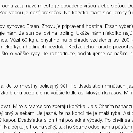
 trochu zaujímavé miesto je obsadené vršou alebo sieťou. D
 Pod vodou je dosť prekážok. Na korýtka mám síce jemný ťuk
 synovec Ersan. Znovu je pripravená hostina. Ersan vyberi
ľuje nám, že sumce loví na trolling. Ukáže nám niekoľko naj
. Vážil 60 kg a chytil ho na priehrade vzdialenej asi 200 
niekoľkých hodinách nezdolal. Keďže jeho náradie pozostáv
že išlo o väčšie ryby. Je rozhodnuté, poďakujeme sa našim 
ca. Je to miestny policajný šéf. Po dvadsiatich minútach ja
ízko brehu pozorujeme väčšie kŕdle asi kilových karasov. M
ovať. Miro s Marcelom zberajú korýtka. Ja s Charim nahadz
j prvý a sekám. Je jasné, že na konci nie je malá ryba. Asi 
kapor. Dvadsiatka silon tlmí posledné výpady. Po chvíli sa
l. Na bójku je trocha veľký, tak ho šetrne odopínam a púšťam