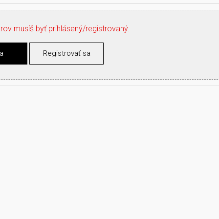
ov musíš byť prihlásený/registrovaný.
sa
Registrovať sa