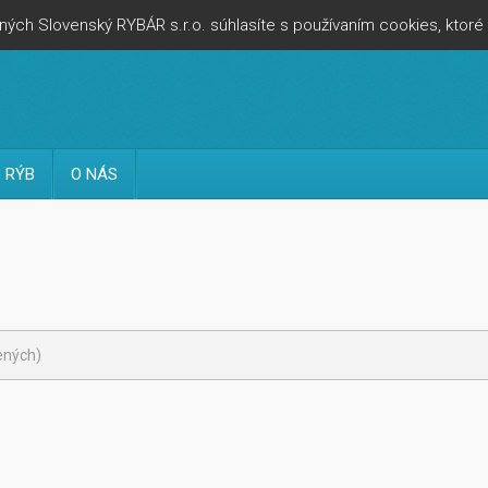
ých Slovenský RYBÁR s.r.o. súhlasíte s používaním cookies, ktor
 RÝB
O NÁS
sených)