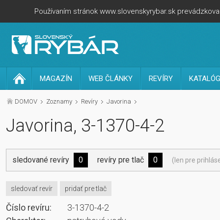
Používaním stránok www.slovenskyrybar.sk prevádzkovan
MAGAZÍN
WEB ČLÁNKY
REVÍRY
KATALÓG
DOMOV
Zoznamy
Revíry
Javorina
Javorina, 3-1370-4-2
sledované revíry
0
revíry pre tlač
0
(len pre prihlá
sledovať revír
pridať pre tlač
Číslo revíru:
3-1370-4-2