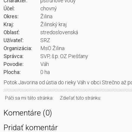
Charakter:
pstruhové vody
Účel:
chovný
Okres:
Žilina
Kraj:
Žilinský kraj
Oblasť:
stredoslovenská
Užívateľ:
SRZ
Organizácia:
MsO Žilina
Správca:
SVP, š.p. OZ Piešťany
Povodie:
Váh
Plocha:
0 ha
Potok Javorina od ústia do rieky Váh v obci Strečno až 
Páči sa mi táto stránka:
Zdieľať túto stránku:
Komentáre (0)
Pridať komentár