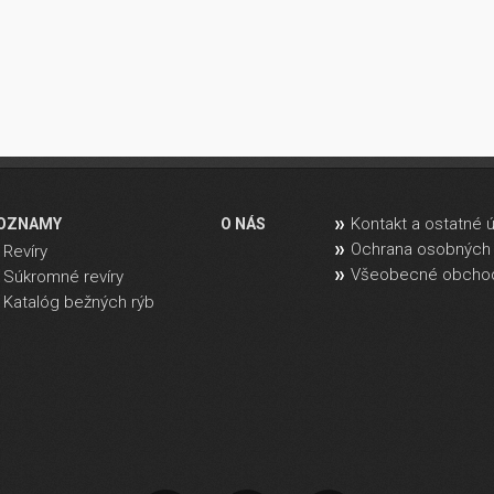
Kontakt a ostatné 
OZNAMY
O NÁS
Ochrana osobných 
Revíry
Všeobecné obcho
Súkromné revíry
Katalóg bežných rýb