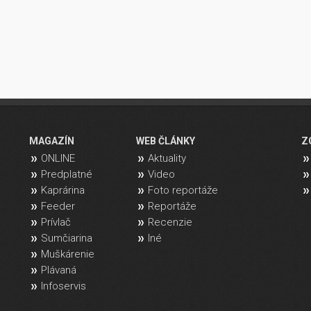
MAGAZÍN
WEB ČLÁNKY
Z
ONLINE
Aktuality
Predplatné
Video
Kaprárina
Foto reportáže
Feeder
Reportáže
Prívlač
Recenzie
Sumčiarina
Iné
Muškárenie
Plávaná
Infoservis