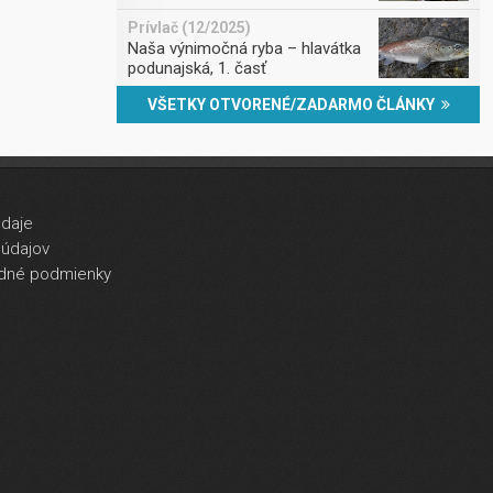
Prívlač (12/2025)
Naša výnimočná ryba – hlavátka
podunajská, 1. časť
VŠETKY OTVORENÉ/ZADARMO ČLÁNKY
údaje
údajov
dné podmienky