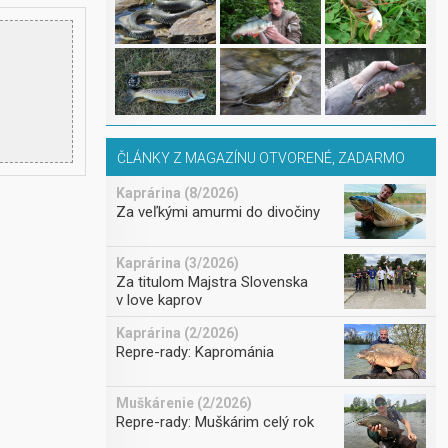
ČLÁNKY Z MAGAZÍNU OTVORENÉ, ZADARMO
Kaprárina (8/2026)
Za veľkými amurmi do divočiny
Kaprárina (3/2026)
Za titulom Majstra Slovenska
v love kaprov
Kaprárina (2/2026)
Repre-rady: Kaprománia
Muškárenie (2/2026)
Repre-rady: Muškárim celý rok