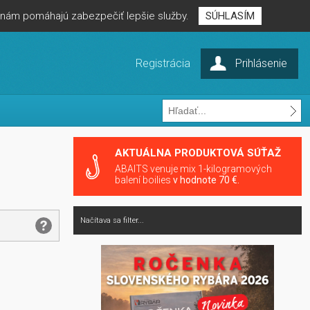
é nám pomáhajú zabezpečiť lepšie služby.
SÚHLASÍM
Registrácia
Prihlásenie
AKTUÁLNA PRODUKTOVÁ SÚŤAŽ
ABAITS venuje mix 1-kilogramových
balení boilies
v hodnote 70 €.
Načítava sa filter...