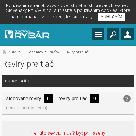
Používaním stránok www.slovenskyrybar.sk prevádzkovaných
Slovenský RYBÁR s.r.o. súhlasíte s používaním cookies, ktoré
nám pomáhajú zabezpečiť lepšie služby.
SÚHLASÍM
DOMOV
Zoznamy
Revíry
Revíry pre tlač
Revíry pre tlač
Načítava sa filter...
sledované revíry
0
revíry pre tlač
0
(len pre prihlásených)
Pre túto sekciu musíš byť prihlásený!