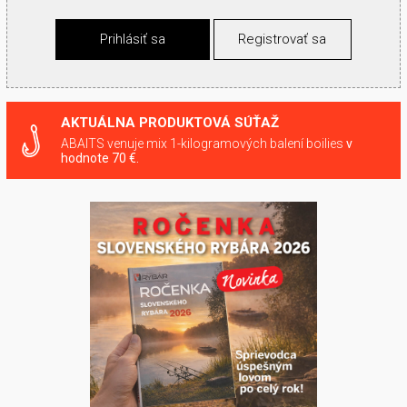
Prihlásiť sa
Registrovať sa
AKTUÁLNA PRODUKTOVÁ SÚŤAŽ
ABAITS venuje mix 1-kilogramových balení boilies
v
hodnote 70 €.