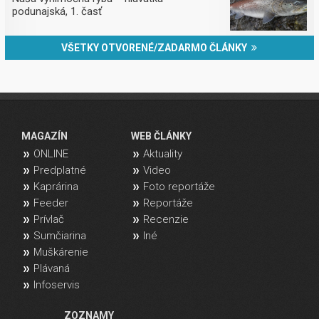
podunajská, 1. časť
VŠETKY OTVORENÉ/ZADARMO ČLÁNKY
MAGAZÍN
WEB ČLÁNKY
ONLINE
Aktuality
Predplatné
Video
Kaprárina
Foto reportáže
Feeder
Reportáže
Prívlač
Recenzie
Sumčiarina
Iné
Muškárenie
Plávaná
Infoservis
ZOZNAMY