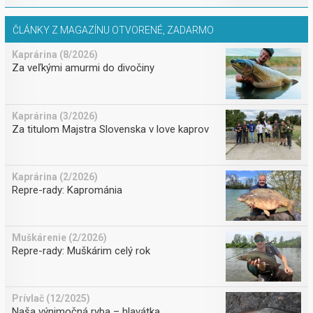
ČLÁNKY Z MAGAZÍNU OTVORENÉ, ZADARMO
Kaprárina (8/2026)
Za veľkými amurmi do divočiny
Kaprárina (3/2026)
Za titulom Majstra Slovenska v love kaprov
Kaprárina (2/2026)
Repre-rady: Kaprománia
Muškárenie (2/2026)
Repre-rady: Muškárim celý rok
Prívlač (12/2025)
Naša výnimočná ryba – hlavátka