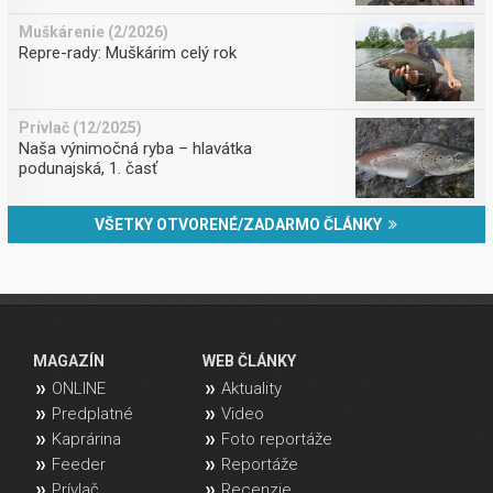
Muškárenie (2/2026)
Repre-rady: Muškárim celý rok
Prívlač (12/2025)
Naša výnimočná ryba – hlavátka
podunajská, 1. časť
VŠETKY OTVORENÉ/ZADARMO ČLÁNKY
MAGAZÍN
WEB ČLÁNKY
ONLINE
Aktuality
Predplatné
Video
Kaprárina
Foto reportáže
Feeder
Reportáže
Prívlač
Recenzie