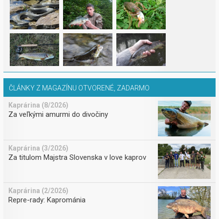
ČLÁNKY Z MAGAZÍNU OTVORENÉ, ZADARMO
Kaprárina (8/2026)
Za veľkými amurmi do divočiny
Kaprárina (3/2026)
Za titulom Majstra Slovenska v love kaprov
Kaprárina (2/2026)
Repre-rady: Kaprománia