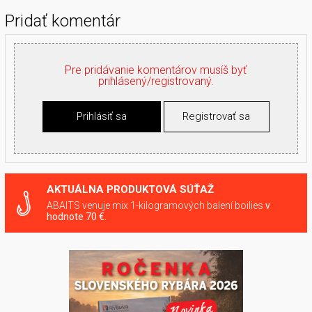
Pridať komentár
Pre pridávanie komentárov musíš byť
prihlásený/registrovaný.
Prihlásiť sa
Registrovať sa
AKTUÁLNA PRODUKTOVÁ SÚŤAŽ
ABAITS venuje mix 1-kilogramových balení boilies
v
hodnote 70 €.