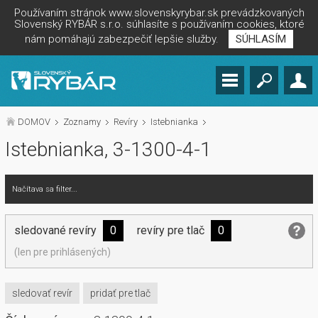
Používaním stránok www.slovenskyrybar.sk prevádzkovaných
Slovenský RYBÁR s.r.o. súhlasíte s používaním cookies, ktoré
nám pomáhajú zabezpečiť lepšie služby.
SÚHLASÍM
DOMOV
Zoznamy
Revíry
Istebnianka
Istebnianka, 3-1300-4-1
Načítava sa filter...
sledované revíry
0
revíry pre tlač
0
(len pre prihlásených)
sledovať revír
pridať pre tlač