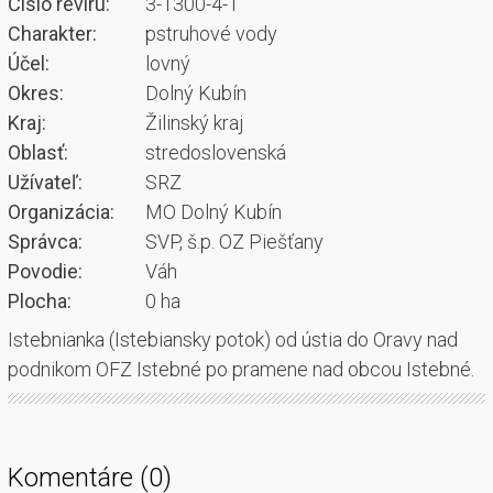
Číslo revíru:
3-1300-4-1
Charakter:
pstruhové vody
Účel:
lovný
Okres:
Dolný Kubín
Kraj:
Žilinský kraj
Oblasť:
stredoslovenská
Užívateľ:
SRZ
Organizácia:
MO Dolný Kubín
Správca:
SVP, š.p. OZ Piešťany
Povodie:
Váh
Plocha:
0 ha
Istebnianka (Istebiansky potok) od ústia do Oravy nad
podnikom OFZ Istebné po pramene nad obcou Istebné.
Komentáre (0)