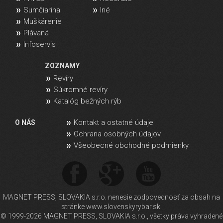
Sumčiarina
Iné
Muškárenie
Plávaná
Infoservis
ZOZNAMY
Revíry
Súkromné revíry
Katalóg bežných rýb
Kontakt a ostatné údaje
O NÁS
Ochrana osobných údajov
Všeobecné obchodné podmienky
MAGNET PRESS, SLOVAKIA s.r.o. nenesie zodpovednosť za obsah na
stránke www.slovenskyrybar.sk.
© 1999-2026 MAGNET PRESS, SLOVAKIA s.r.o., všetky práva vyhradené