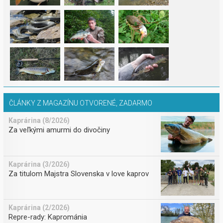
ČLÁNKY Z MAGAZÍNU OTVORENÉ, ZADARMO
Kaprárina (8/2026)
Za veľkými amurmi do divočiny
Kaprárina (3/2026)
Za titulom Majstra Slovenska v love kaprov
Kaprárina (2/2026)
Repre-rady: Kaprománia