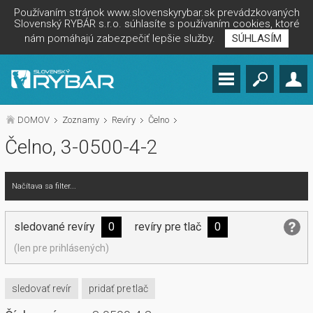
Používaním stránok www.slovenskyrybar.sk prevádzkovaných
Slovenský RYBÁR s.r.o. súhlasíte s používaním cookies, ktoré
nám pomáhajú zabezpečiť lepšie služby.
SÚHLASÍM
DOMOV
Zoznamy
Revíry
Čelno
Čelno, 3-0500-4-2
Načítava sa filter...
sledované revíry
0
revíry pre tlač
0
(len pre prihlásených)
sledovať revír
pridať pre tlač