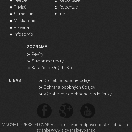
Feeder
Reportáže
Prívlač
Recenzie
Sumčiarina
Iné
Muškárenie
Plávaná
Infoservis
ZOZNAMY
Revíry
Súkromné revíry
Katalóg bežných rýb
Kontakt a ostatné údaje
O NÁS
Ochrana osobných údajov
Všeobecné obchodné podmienky
MAGNET PRESS, SLOVAKIA s.r.o. nenesie zodpovednosť za obsah na
stránke www.slovenskyrybar.sk.