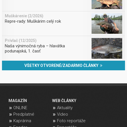
Muškárenie (2/2026)
Repre-rady: Muškárim celý rok
Prívlač (12/2025)
Naša výnimočná ryba – hlavátka
podunajská, 1. časť
VŠETKY OTVORENÉ/ZADARMO ČLÁNKY
MAGAZÍN
WEB ČLÁNKY
ONLINE
Aktuality
Predplatné
Video
Kaprárina
Foto reportáže