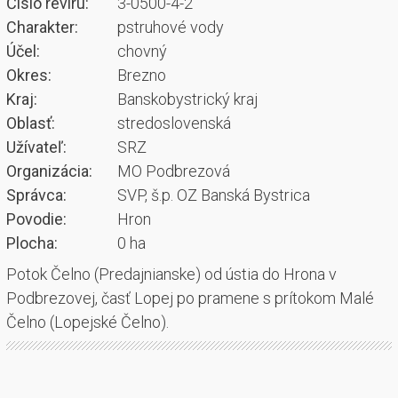
Číslo revíru:
3-0500-4-2
Charakter:
pstruhové vody
Účel:
chovný
Okres:
Brezno
Kraj:
Banskobystrický kraj
Oblasť:
stredoslovenská
Užívateľ:
SRZ
Organizácia:
MO Podbrezová
Správca:
SVP, š.p. OZ Banská Bystrica
Povodie:
Hron
Plocha:
0 ha
Potok Čelno (Predajnianske) od ústia do Hrona v
Podbrezovej, časť Lopej po pramene s prítokom Malé
Čelno (Lopejské Čelno).