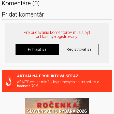
Komentáre (0)
Pridať komentár
Pre pridávanie komentárov musíš byť
prihlásený/registrovaný.
Prihlásiť sa
Registrovať sa
AKTUÁLNA PRODUKTOVÁ SÚŤAŽ
ABAITS venuje mix 1-kilogramových balení boilies
v
hodnote 70 €.