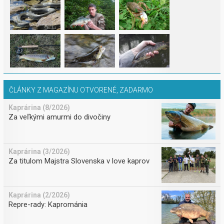
ČLÁNKY Z MAGAZÍNU OTVORENÉ, ZADARMO
Kaprárina (8/2026)
Za veľkými amurmi do divočiny
Kaprárina (3/2026)
Za titulom Majstra Slovenska v love kaprov
Kaprárina (2/2026)
Repre-rady: Kaprománia