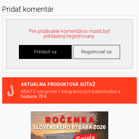
Pridať komentár
Pre pridávanie komentárov musíš byť
prihlásený/registrovaný.
Prihlásiť sa
Registrovať sa
AKTUÁLNA PRODUKTOVÁ SÚŤAŽ
ABAITS venuje mix 1-kilogramových balení boilies
v
hodnote 70 €.