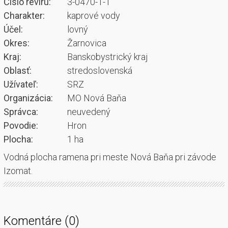
Číslo revíru:
3-0470-1-1
Charakter:
kaprové vody
Účel:
lovný
Okres:
Žarnovica
Kraj:
Banskobystrický kraj
Oblasť:
stredoslovenská
Užívateľ:
SRZ
Organizácia:
MO Nová Baňa
Správca:
neuvedený
Povodie:
Hron
Plocha:
1 ha
Vodná plocha ramena pri meste Nová Baňa pri závode
Izomat.
Komentáre (0)