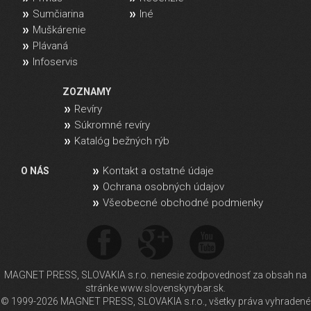
Sumčiarina
Iné
Muškárenie
Plávaná
Infoservis
ZOZNAMY
Revíry
Súkromné revíry
Katalóg bežných rýb
Kontakt a ostatné údaje
O NÁS
Ochrana osobných údajov
Všeobecné obchodné podmienky
MAGNET PRESS, SLOVAKIA s.r.o. nenesie zodpovednosť za obsah na
stránke www.slovenskyrybar.sk.
© 1999-2026 MAGNET PRESS, SLOVAKIA s.r.o., všetky práva vyhradené