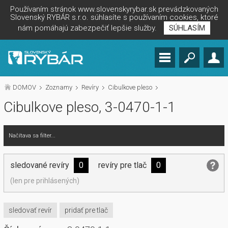
Používaním stránok www.slovenskyrybar.sk prevádzkovaných
Slovenský RYBÁR s.r.o. súhlasíte s používaním cookies, ktoré
nám pomáhajú zabezpečiť lepšie služby.
SÚHLASÍM
DOMOV
Zoznamy
Revíry
Cibulkove pleso
Cibulkove pleso, 3-0470-1-1
Načítava sa filter...
sledované revíry
0
revíry pre tlač
0
(len pre prihlásených)
sledovať revír
pridať pre tlač