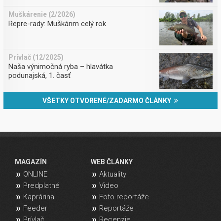
Muškárenie (2/2026)
Repre-rady: Muškárim celý rok
Prívlač (12/2025)
Naša výnimočná ryba – hlavátka
podunajská, 1. časť
VŠETKY OTVORENÉ/ZADARMO ČLÁNKY
MAGAZÍN
WEB ČLÁNKY
ONLINE
Aktuality
Predplatné
Video
Kaprárina
Foto reportáže
Feeder
Reportáže
Prívlač
Recenzie