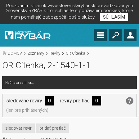
Používaním stránok www.slovenskyrybar.sk prevádzkovaných
Slovenský RYBÁR s.r.o. súhlasíte s používaním cookies, ktoré
nám pomáhajú zabezpečiť lepšie služby.
SÚHLASÍM
DOMOV
Zoznamy
Revíry
OR Cítenka
OR Cítenka, 2-1540-1-1
Načítava sa filter...
sledované revíry
0
revíry pre tlač
0
(len pre prihlásených)
sledovať revír
pridať pre tlač