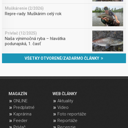
Muškárenie (2/2026)
Repre-rady: Muškárim celý rok
Prívlač (12/2025)
Naša výnimočná ryba – hlavátka
podunajská, 1. časť
VŠETKY OTVORENÉ/ZADARMO ČLÁNKY
MAGAZÍN
WEB ČLÁNKY
ONLINE
Aktuality
Predplatné
Video
Kaprárina
Foto reportáže
Feeder
Reportáže
Prívlač
Recenzie