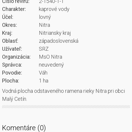
Číslo revíru:
2-1540-1-1
Charakter:
kaprové vody
Účel:
lovný
Okres:
Nitra
Kraj:
Nitriansky kraj
Oblasť:
západoslovenská
Užívateľ:
SRZ
Organizácia:
MsO Nitra
Správca:
neuvedený
Povodie:
Váh
Plocha:
1 ha
Vodná plocha odstaveného ramena rieky Nitra pri obci
Malý Cetín.
Komentáre (0)