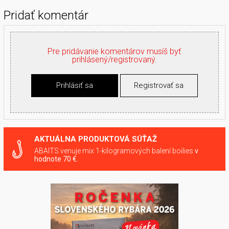
Pridať komentár
Pre pridávanie komentárov musíš byť
prihlásený/registrovaný.
Prihlásiť sa
Registrovať sa
AKTUÁLNA PRODUKTOVÁ SÚŤAŽ
ABAITS venuje mix 1-kilogramových balení boilies
v
hodnote 70 €.