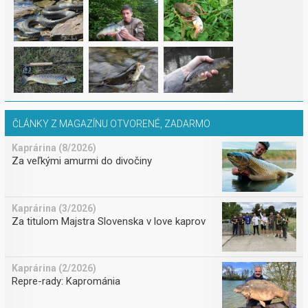
ČLÁNKY Z MAGAZÍNU OTVORENÉ, ZADARMO
Kaprárina (8/2026)
Za veľkými amurmi do divočiny
Kaprárina (3/2026)
Za titulom Majstra Slovenska v love kaprov
Kaprárina (2/2026)
Repre-rady: Kaprománia