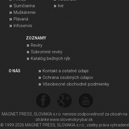
Sumčiarina
Iné
Muškárenie
Plávaná
Infoservis
ZOZNAMY
Revíry
Súkromné revíry
Katalóg bežných rýb
Kontakt a ostatné údaje
O NÁS
Ochrana osobných údajov
Všeobecné obchodné podmienky
MAGNET PRESS, SLOVAKIA s.r.o. nenesie zodpovednosť za obsah na
stránke www.slovenskyrybar.sk.
© 1999-2026 MAGNET PRESS, SLOVAKIA s.r.o., všetky práva vyhradené