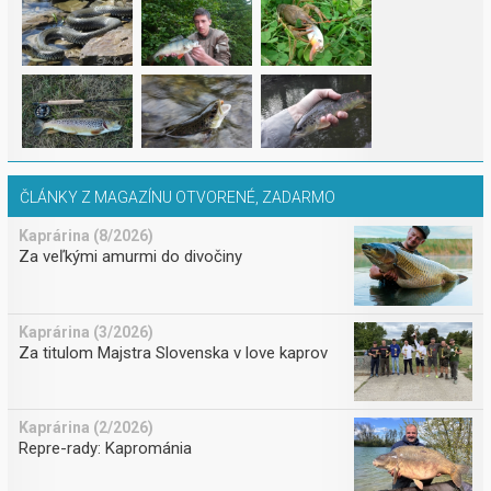
ČLÁNKY Z MAGAZÍNU OTVORENÉ, ZADARMO
Kaprárina (8/2026)
Za veľkými amurmi do divočiny
Kaprárina (3/2026)
Za titulom Majstra Slovenska v love kaprov
Kaprárina (2/2026)
Repre-rady: Kaprománia