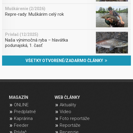
Muškárenie (2/2026)
Repre-rady: Muškárim celý rok
Prívlač (12/2025)
Naša výnimočná ryba – hlavátka
podunajská, 1. časť
VŠETKY OTVORENÉ/ZADARMO ČLÁNKY
MAGAZÍN
WEB ČLÁNKY
ONLINE
Aktuality
Predplatné
Video
Kaprárina
Foto reportáže
Feeder
Reportáže
Prívlač
Recenzie