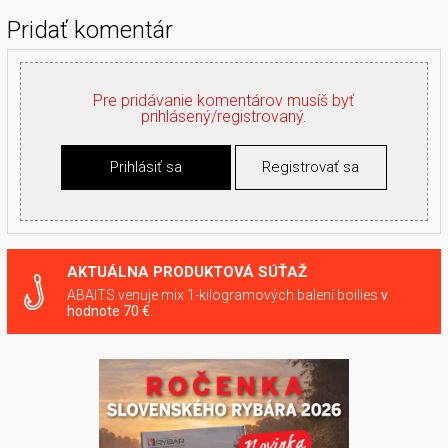
Pridať komentár
Pre pridávanie komentárov musíš byť
prihlásený/registrovaný.
Prihlásiť sa
Registrovať sa
AKTUÁLNA PRODUKTOVÁ SÚŤAŽ
ABAITS venuje mix 1-kilogramových balení boilies
v
hodnote 70 €.