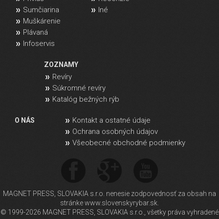
Sumčiarina
Iné
Muškárenie
Plávaná
Infoservis
ZOZNAMY
Revíry
Súkromné revíry
Katalóg bežných rýb
Kontakt a ostatné údaje
O NÁS
Ochrana osobných údajov
Všeobecné obchodné podmienky
MAGNET PRESS, SLOVAKIA s.r.o. nenesie zodpovednosť za obsah na
stránke www.slovenskyrybar.sk.
© 1999-2026 MAGNET PRESS, SLOVAKIA s.r.o., všetky práva vyhradené