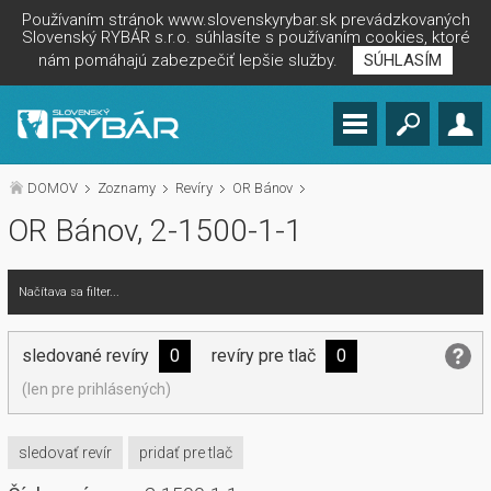
Používaním stránok www.slovenskyrybar.sk prevádzkovaných
Slovenský RYBÁR s.r.o. súhlasíte s používaním cookies, ktoré
nám pomáhajú zabezpečiť lepšie služby.
SÚHLASÍM
DOMOV
Zoznamy
Revíry
OR Bánov
OR Bánov, 2-1500-1-1
Načítava sa filter...
sledované revíry
0
revíry pre tlač
0
(len pre prihlásených)
sledovať revír
pridať pre tlač