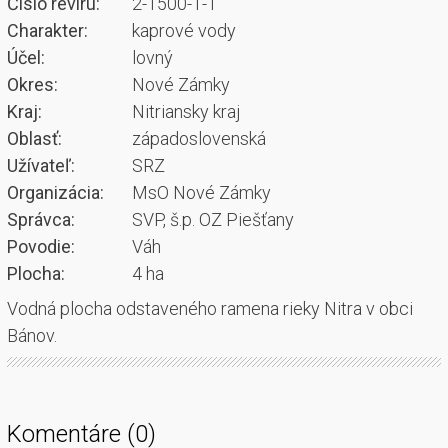
Číslo revíru:
2-1500-1-1
Charakter:
kaprové vody
Účel:
lovný
Okres:
Nové Zámky
Kraj:
Nitriansky kraj
Oblasť:
západoslovenská
Užívateľ:
SRZ
Organizácia:
MsO Nové Zámky
Správca:
SVP, š.p. OZ Piešťany
Povodie:
Váh
Plocha:
4 ha
Vodná plocha odstaveného ramena rieky Nitra v obci
Bánov.
Komentáre (0)