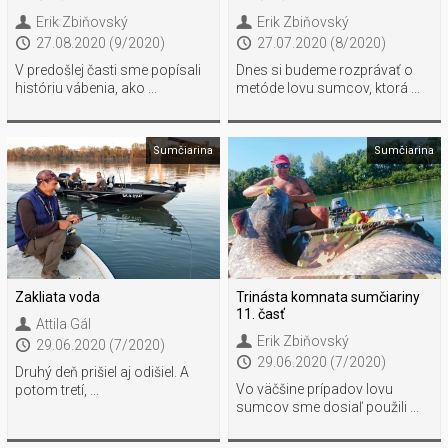
Erik Zbiňovský
Erik Zbiňovský
27.08.2020 (9/2020)
27.07.2020 (8/2020)
V predošlej časti sme popísali
Dnes si budeme rozprávať o
históriu vábenia, ako ...
metóde lovu sumcov, ktorá ...
Sumčiarina
Sumčiarina
Zakliata voda
Trinásta komnata sumčiariny
11. časť
Attila Gál
Erik Zbiňovský
29.06.2020 (7/2020)
29.06.2020 (7/2020)
Druhý deň prišiel aj odišiel. A
Vo väčšine prípadov lovu
potom tretí, ...
sumcov sme dosiaľ použili ...