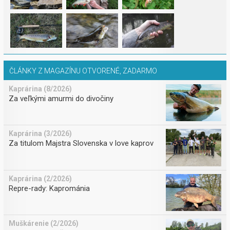
ČLÁNKY Z MAGAZÍNU OTVORENÉ, ZADARMO
Kaprárina (8/2026)
Za veľkými amurmi do divočiny
Kaprárina (3/2026)
Za titulom Majstra Slovenska v love kaprov
Kaprárina (2/2026)
Repre-rady: Kaprománia
Muškárenie (2/2026)