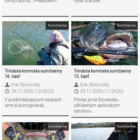
tomto duchu... Predstavím ...
rybár a držiteľ ...
Sumčiarina
Sumčiarina
Trinásta komnata sumčiariny
Trinásta komnata sumčiariny
16. časť
15. časť
Erik Zbiňovský
Erik Zbiňovský
29.11.2020 (12/2020)
03.11.2020 (11/2020)
V predchádzajúcich častiach
Prívlač je na Slovensku
sme si porozprávali, ...
obľúbeným spôsobom
rybolovu ...
Sumčiarina
Sumčiarina