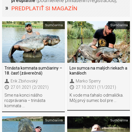
predplatné
(podmienené prihlásením/registráciou),
PREDPLATIŤ SI MAGAZÍN
Sumčiarina
Sumčiarina
Trinásta komnata sumčiariny –
Lov sumca na malých riekach a
18. časť (záverečná)
kanáloch
Erik Zbiňovský
Marko Sperry
27.01.2021 (2/2021)
27.10.2021 (11/2021)
Sme na konci nášho
K vode ma ťahalo odmalička.
rozprávania – trinásta
Môj prvý sumec bol pre ...
komnata ...
Sumčiarina
Sumčiarina