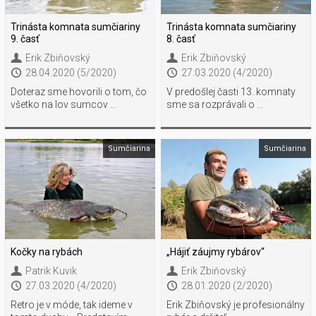
Trinásta komnata sumčiariny
Trinásta komnata sumčiariny
9. časť
8. časť
Erik Zbiňovský
Erik Zbiňovský
28.04.2020 (5/2020)
27.03.2020 (4/2020)
Doteraz sme hovorili o tom, čo
V predošlej časti 13. komnaty
všetko na lov sumcov ...
sme sa rozprávali o ...
Sumčiarina
Sumčiarina
Kočky na rybách
„Hájiť záujmy rybárov“
Patrik Kuvik
Erik Zbiňovský
27.03.2020 (4/2020)
28.01.2020 (2/2020)
Retro je v móde, tak ideme v
Erik Zbiňovský je profesionálny