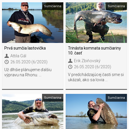
Sumčiarina
Sumčiarina
Prvá sumčia lastovička
Trinásta komnata sumčiariny
10. časť
Attila Gál
Erik Zbiňovský
26.05.2020 (6/2020)
26.05.2020 (6/2020)
Už dlhšie plánujeme ďalšiu
V predchádzajúcej časti sme si
výpravu na Rhonu. ...
ukázali, ako sa lovia ...
Sumčiarina
Sumčiarina