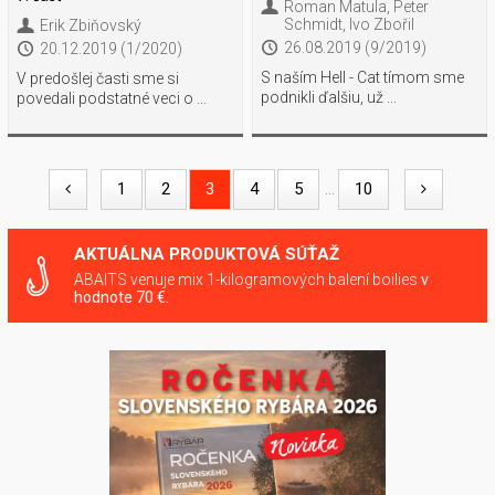
Roman Matula, Peter
Schmidt, Ivo Zbořil
Erik Zbiňovský
26.08.2019 (9/2019)
20.12.2019 (1/2020)
S naším Hell - Cat tímom sme
V predošlej časti sme si
podnikli ďalšiu, už ...
povedali podstatné veci o ...
1
2
3
4
5
10
...
AKTUÁLNA PRODUKTOVÁ SÚŤAŽ
ABAITS venuje mix 1-kilogramových balení boilies
v
hodnote 70 €.