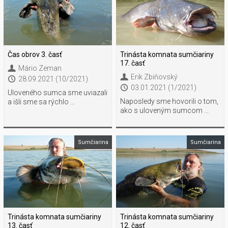
Čas obrov 3. časť
Trinásta komnata sumčiariny
17. časť
Mário Zeman
Erik Zbiňovský
28.09.2021 (10/2021)
03.01.2021 (1/2021)
Uloveného sumca sme uviazali
Naposledy sme hovorili o tom,
a išli sme sa rýchlo ...
ako s uloveným sumcom ...
Sumčiarina
Sumčiarina
Trinásta komnata sumčiariny
Trinásta komnata sumčiariny
13. časť
12. časť