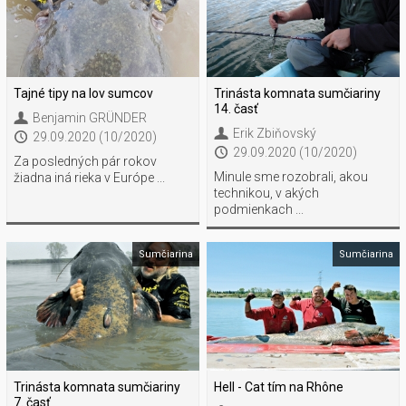
Tajné tipy na lov sumcov
Trinásta komnata sumčiariny
14. časť
Benjamin GRÜNDER
Erik Zbiňovský
29.09.2020 (10/2020)
29.09.2020 (10/2020)
Za posledných pár rokov
Minule sme rozobrali, akou
žiadna iná rieka v Európe ...
technikou, v akých
podmienkach ...
Sumčiarina
Sumčiarina
Trinásta komnata sumčiariny
Hell - Cat tím na Rhône
7. časť