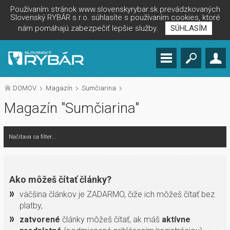
Používaním stránok www.slovenskyrybar.sk prevádzkovaných
Slovenský RYBÁR s.r.o. súhlasíte s používaním cookies, ktoré
nám pomáhajú zabezpečiť lepšie služby.
SÚHLASÍM
DOMOV
Magazín
Sumčiarina
Magazín "Sumčiarina"
Načítava sa filter...
Ako môžeš čítať články?
väčšina článkov je ZADARMO, čiže ich môžeš čítať bez
platby,
zatvorené
články môžeš čítať, ak máš
aktívne