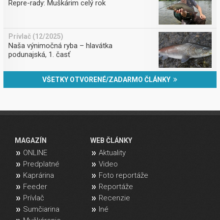
Repre-rady: Muškárim celý rok
Prívlač (12/2025)
Naša výnimočná ryba – hlavátka
podunajská, 1. časť
VŠETKY OTVORENÉ/ZADARMO ČLÁNKY
MAGAZÍN
WEB ČLÁNKY
ONLINE
Aktuality
Predplatné
Video
Kaprárina
Foto reportáže
Feeder
Reportáže
Prívlač
Recenzie
Sumčiarina
Iné