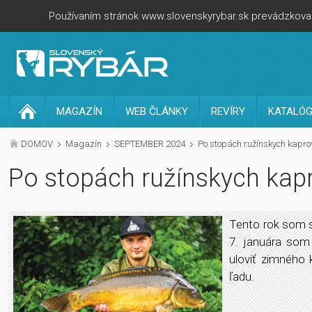
Používaním stránok www.slovenskyrybar.sk prevádzkovan
MAGAZÍN
WEB ČLÁNKY
REVÍRY
KATALÓG
DOMOV
Magazín
SEPTEMBER 2024
Po stopách ružínskych kapro
Po stopách ružínskych kap
Tento rok som s
7. januára som 
uloviť zimného 
ľadu.