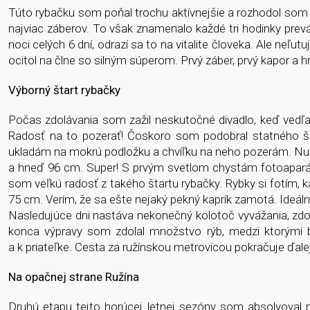
Túto rybačku som poňal trochu aktívnejšie a rozhodol som 
najviac záberov. To však znamenalo každé tri hodinky prevá
noci celých 6 dní, odrazí sa to na vitalite človeka. Ale ne
ocitol na člne so silným súperom. Prvý záber, prvý kapor a hn
Výborný štart rybačky
Počas zdolávania som zažil neskutočné divadlo, keď vedľa
Radosť na to pozerať! Čoskoro som podobral statného šup
ukladám na mokrú podložku a chvíľku na neho pozerám. Nuž,
a hneď 96 cm. Super! S prvým svetlom chystám fotoaparát,
som veľkú radosť z takého štartu rybačky. Rybky si fotím,
75 cm. Verím, že sa ešte nejaký pekný kaprík zamotá. Ideál
Nasledujúce dni nastáva nekonečný kolotoč vyvážania, zdol
konca výpravy som zdolal množstvo rýb, medzi ktorými b
a k priateľke. Cesta za ružínskou metrovicou pokračuje ďalej
Na opačnej strane Ružína
Druhú etapu tejto horúcej letnej sezóny som absolvoval n