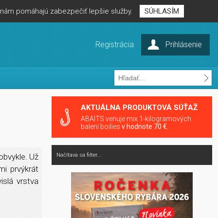
é nám pomáhajú zabezpečiť lepšie služby.
SÚHLASÍM
Registrácia
Prihlásenie
AKTUÁLNA PRODUKTOVÁ SÚŤAŽ
ABAITS venuje mix 1-kilogramových
balení boilies
v hodnote 70 €.
obvykle. Už
Načítava sa filter...
mi prvýkrát
islá vrstva