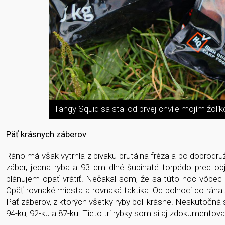
Tangy Squid sa stal od prvej chvíle mojím žolí
Päť krásnych záberov
Ráno má však vytrhla z bivaku brutálna fréza a po dobrodr
záber, jedna ryba a 93 cm dlhé šupinaté torpédo pred ob
plánujem opäť vrátiť. Nečakal som, že sa túto noc vôbec n
Opäť rovnaké miesta a rovnaká taktika. Od polnoci do rána
Päť záberov, z ktorých všetky ryby boli krásne. Neskutočná
94-ku, 92-ku a 87-ku. Tieto tri rybky som si aj zdokumentoval