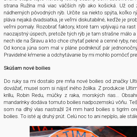
strana Ružína má viac väčších rýb ako košická. Už od 
nádherných pôvodných rýb. Určite sa niekto spýta, koľko r
pláva nejaká dvadsiatka, je veľmi diskutabilné, keďže je prob
veľmi pomaly. Rozobrať faktory, ktoré tam vplývajú na rast
naozajstný úspech, pretože tých rýb je tam strašne málo a 
nech ide na Šíravu a kto chce chytať pekné a cenné ryby, ne
Od konca júna som mal v pláne podniknúť pár jednonočnýc
Pravidelné kŕmenie a odchytávanie by mi mohlo pomôcť pr
Skúšam nové boilies
Do ruky sa mi dostalo pre mňa nové boilies od značky Ulti
dovážať, musel som si nájsť iného žolíka. Z produkcie Ulti
krillu, Robin Redu, múčky z raka, morských rias... Obs
mandarínky dodáva tomuto boilies nadpozemskú vôňu. Tešil 
som na dlhý vlas nastražil 24 mm hard boilies s tigrím o
boilies. To isté aj druhý prút. Celú noc to ani nepíplo, ale stá