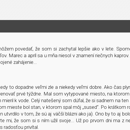
môžem povedať, že som si zachytal lepšie ako v lete. Spom
v. Marec a apríl sa u mňa niesol v znamení riečnych kaprov
pojené zahájenie...
kedy to dopadne veľmi zle a niekedy veľmi dobre. Ako čas ply
venovať prvé týždne. Mal som vytypované miesto, na ktorom 
 mieril k vode. Celý natešený som dúfal, že si sadnem na ten 
šom mieste bol stan, v ktorom spal môj „sused“. Po krátkom 
 utvrdilo v tom, že sú aj väčší blázni ako ja). Ono by to aj bol
te mi, že som si s ním užil svoje... Už po prvom dni ma z 
 radosťou privítal.