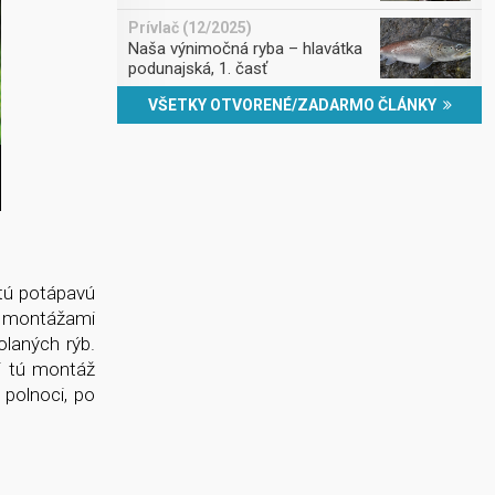
Prívlač (12/2025)
Naša výnimočná ryba – hlavátka
podunajská, 1. časť
VŠETKY OTVORENÉ/ZADARMO ČLÁNKY
utú potápavú
S montážami
olaných rýb.
i tú montáž
 polnoci, po