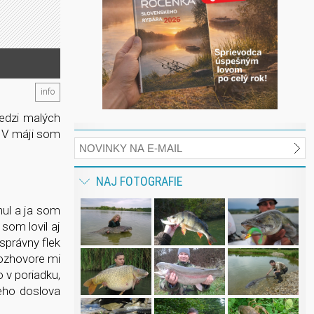
info
edzi malých
. V máji som
NAJ FOTOGRAFIE
nul a ja som
som lovil aj
správny flek
rozhovore mi
o v poriadku,
neho doslova