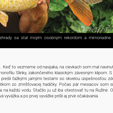
priehrady sa stal mojím osobným rekordom a mimoriadne
u... Keď to vezmeme od navijaka, na cievkach som mal navin
onofilu Slinky, zakončeného klasickým závesným klipom. 
é prešli ťažkými jarnými testami so skvelou úspešnosťou zd
vnátkom zo zmršťovacej hadičky. Počas pár mesiacov som s
 na každú vodu. Stačilo ju už iba otestovať tu na Ružíne. O
 vyvážka a po prvej vyvážke prišli aj prvé očakávania.