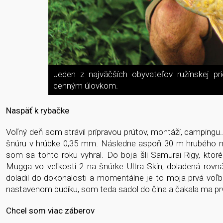
Jeden z najväčších obyvateľov ružínskej 
cenným úlovkom.
Naspäť k rybačke
Voľný deň som strávil prípravou prútov, montáží, camping
šnúru v hrúbke 0,35 mm. Následne aspoň 30 m hrubého m
som sa tohto roku vyhral. Do boja šli Samurai Rigy, ktor
Mugga vo veľkosti 2 na šnúrke Ultra Skin, doladená ro
doladil do dokonalosti a momentálne je to moja prvá voľba
nastavenom budíku, som teda sadol do člna a čakala ma prvá
Chcel som viac záberov