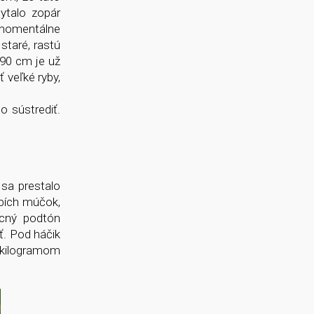
ytalo zopár
c momentálne
 staré, rastú
 90 cm je už
 veľké ryby,
 sústrediť.
 sa prestalo
ybích múčok,
ocný podtón
ť. Pod háčik
l kilogramom