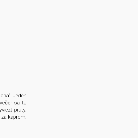
čana“. Jeden
večer sa tu
viezť prúty.
a za kaprom.