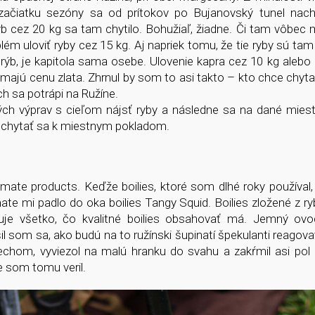
začiatku sezóny sa od prítokov po Bujanovský tunel nach
ýb cez 20 kg sa tam chytilo. Bohužiaľ, žiadne. Či tam vôbe
lém uloviť ryby cez 15 kg. Aj napriek tomu, že tie ryby sú tam
 rýb, je kapitola sama osebe. Ulovenie kapra cez 10 kg alebo
majú cenu zlata. Zhrnul by som to asi takto – kto chce chytať
ch sa potrápi na Ružíne.
h výprav s cieľom nájsť ryby a následne sa na dané miesto
echytať sa k miestnym pokladom.
mate products. Keďže boilies, ktoré som dlhé roky používal,
mate mi padlo do oka boilies Tangy Squid. Boilies zložené z r
ahuje všetko, čo kvalitné boilies obsahovať má. Jemný ov
som sa, ako budú na to ružínski šupinatí špekulanti reagova
rechom, vyviezol na malú hranku do svahu a zakŕmil asi po
le som tomu veril.