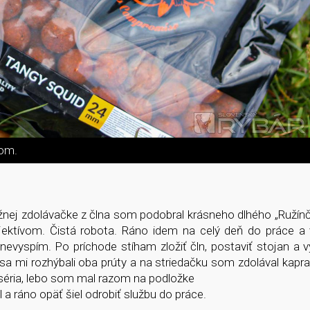
kom.
užnej zdolávačke z člna som podobral krásneho dlhého „Ružín
jektívom. Čistá robota. Ráno idem na celý deň do práce a 
evyspím. Po príchode stíham zložiť čln, postaviť stojan a vy
 sa mi rozhýbali oba prúty a na striedačku som zdolával kapr
 séria, lebo som mal razom na podložke
 a ráno opäť šiel odrobiť službu do práce.