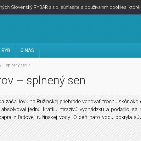
ých Slovenský RYBÁR s.r.o. súhlasíte s používaním cookies, ktor
 RÝB
O NÁS
v – splnený sen
rov – splnený sen
a začal lovu na Ružínskej priehrade venovať trochu skôr ako 
absolvoval jednu krátku mrazivú vychádzku a podarilo sa 
kapra z ľadovej ružínskej vody. O deň nato vodu pokryla súv