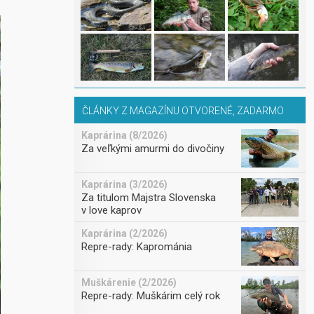
ČLÁNKY Z MAGAZÍNU OTVORENÉ, ZADARMO
Kaprárina (8/2026)
Za veľkými amurmi do divočiny
Kaprárina (3/2026)
Za titulom Majstra Slovenska
v love kaprov
Kaprárina (2/2026)
Repre-rady: Kaprománia
Muškárenie (2/2026)
Repre-rady: Muškárim celý rok