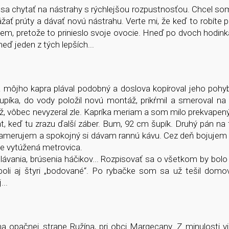
sa chytať na nástrahy s rýchlejšou rozpustnosťou. Chcel som
žať prúty a dávať novú nástrahu. Verte mi, že keď to robíte 
ľutujem, pretože to prinieslo svoje ovocie. Hneď po dvoch hodi
eď jeden z tých lepších...
 môjho kapra plával podobný a doslova kopíroval jeho pohy
íka, do vody položil novú montáž, prikŕmil a smeroval na 
 vôbec nevyzeral zle. Kapríka meriam a som milo prekvapený
 keď tu zrazu ďalší záber. Bum, 92 cm šupík. Druhý pán na 
 kamerujem a spokojný si dávam rannú kávu. Cez deň bojujem
ne vytúžená metrovica.
ávania, brúsenia háčikov... Rozpisovať sa o všetkom by bolo
oli aj štyri „bodované“. Po rybačke som sa už tešil domo
...
a opačnej strane Ružína, pri obci Margecany. Z minulosti v