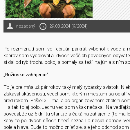
nezadaný
29.08.2024 (9/2024)
Po rozmrznutí som vo februári párkrát vybehol k vode a 
kaprov som vydoloval aj dvoch väčších pôvodných obyvateľo
si dal od rýb trochu pokoj a pomaly sa tešil na jún a s ním s
„Ružínske zahájenie“
To je pre mňa už pár rokov taký malý rybársky sviatok. Nie
získaval skúsenosti, vedel som, ktorým miestam sa oplatí 
pred rokom. Prišiel 31. máj a po organizovanom zbalení som
– a tak to aj bolo! Jednu vec som však nečakal. Na vedľaj
povedal, že už 5 dní tu stanuje a čaká na zahájenie (to ma len
keby to po dvoch dňoch hneď nezbalil a nešiel domov. Ver
bolela hlava. Bude to možno znieť zle, ale jeho odchod som s