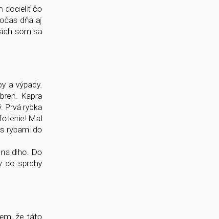
 docieliť čo
počas dňa aj
nkách som sa
by a výpady.
breh. Kapra
. Prvá rybka
fotenie! Mal
 s rybami do
 na dlho. Do
v do sprchy
iem, že táto