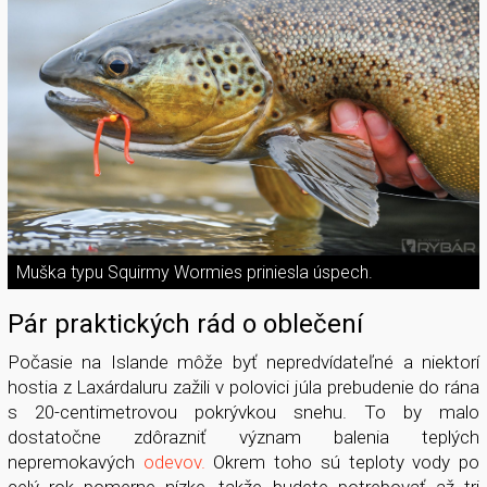
Muška typu Squirmy Wormies priniesla úspech.
Pár praktických rád o oblečení
Počasie na Islande môže byť nepredvídateľné a niektorí
hostia z Laxárdaluru zažili v polovici júla prebudenie do rána
s 20-centimetrovou pokrývkou snehu. To by malo
dostatočne zdôrazniť význam balenia teplých
nepremokavých
odevov.
Okrem toho sú teploty vody po