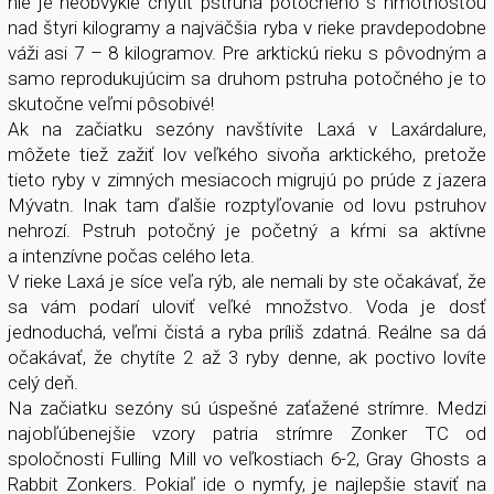
nie je neobvyklé chytiť pstruha potočného s hmotnosťou
nad štyri kilogramy a najväčšia ryba v rieke pravdepodobne
váži asi 7 – 8 kilogramov. Pre arktickú rieku s pôvodným a
samo reprodukujúcim sa druhom pstruha potočného je to
skutočne veľmi pôsobivé!
Ak na začiatku sezóny navštívite Laxá v Laxárdalure,
môžete tiež zažiť lov veľkého sivoňa arktického, pretože
tieto ryby v zimných mesiacoch migrujú po prúde z jazera
Mývatn. Inak tam ďalšie rozptyľovanie od lovu pstruhov
nehrozí. Pstruh potočný je početný a kŕmi sa aktívne
a intenzívne počas celého leta.
V rieke Laxá je síce veľa rýb, ale nemali by ste očakávať, že
sa vám podarí uloviť veľké množstvo. Voda je dosť
jednoduchá, veľmi čistá a ryba príliš zdatná. Reálne sa dá
očakávať, že chytíte 2 až 3 ryby denne, ak poctivo lovíte
celý deň.
Na začiatku sezóny sú úspešné zaťažené strímre. Medzi
najobľúbenejšie vzory patria strímre Zonker TC od
spoločnosti Fulling Mill vo veľkostiach 6-2, Gray Ghosts a
Rabbit Zonkers. Pokiaľ ide o nymfy, je najlepšie staviť na