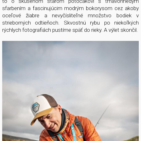
to o skúsenom starom potočákovi s tmavohnedým
sfarbením a fascinujúcim modrým bokorysom cez akoby
oceľové žiabre a nevyčísliteľné množstvo bodiek v
strieborných odtieňoch. Skvostnú rybu po niekoľkých
rýchlych fotografiách pustíme späť do rieky. A výlet skončil.