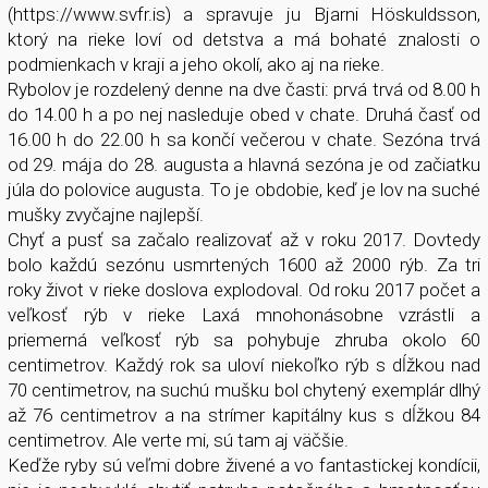
(https://www.svfr.is) a spravuje ju Bjarni Höskuldsson,
ktorý na rieke loví od detstva a má bohaté znalosti o
podmienkach v kraji a jeho okolí, ako aj na rieke.
Rybolov je rozdelený denne na dve časti: prvá trvá od 8.00 h
do 14.00 h a po nej nasleduje obed v chate. Druhá časť od
16.00 h do 22.00 h sa končí večerou v chate. Sezóna trvá
od 29. mája do 28. augusta a hlavná sezóna je od začiatku
júla do polovice augusta. To je obdobie, keď je lov na suché
mušky zvyčajne najlepší.
Chyť a pusť sa začalo realizovať až v roku 2017. Dovtedy
bolo každú sezónu usmrtených 1600 až 2000 rýb. Za tri
roky život v rieke doslova explodoval. Od roku 2017 počet a
veľkosť rýb v rieke Laxá mnohonásobne vzrástli a
priemerná veľkosť rýb sa pohybuje zhruba okolo 60
centimetrov. Každý rok sa uloví niekoľko rýb s dĺžkou nad
70 centimetrov, na suchú mušku bol chytený exemplár dlhý
až 76 centimetrov a na strímer kapitálny kus s dĺžkou 84
centimetrov. Ale verte mi, sú tam aj väčšie.
Keďže ryby sú veľmi dobre živené a vo fantastickej kondícii,