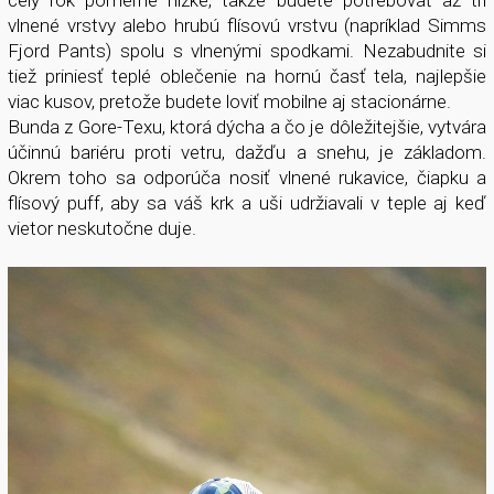
celý rok pomerne nízke, takže budete potrebovať až tri
vlnené vrstvy alebo hrubú flísovú vrstvu (napríklad Simms
Fjord Pants) spolu s vlnenými spodkami. Nezabudnite si
tiež priniesť teplé oblečenie na hornú časť tela, najlepšie
viac kusov, pretože budete loviť mobilne aj stacionárne.
Bunda z Gore-Texu, ktorá dýcha a čo je dôležitejšie, vytvára
účinnú bariéru proti vetru, dažďu a snehu, je základom.
Okrem toho sa odporúča nosiť vlnené rukavice, čiapku a
flísový puff, aby sa váš krk a uši udržiavali v teple aj keď
vietor neskutočne duje.