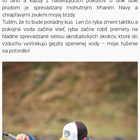
to dlho a každý z nasledujúcich pokusov o únik dole
prúdom je sprevádzaný mohutným trhaním hlavy a
chrapľavými zvukmi mojej brzdy.
Tuším, že to bude poriadny kus. Len čo ryba zmení taktiku a
pokojná voda začína vrieť, ryba začne robiť premety na
hladine sprevádzané sériou akrobatických skokov, ktoré do
vzduchu vystrekujú gejzíry spenenej vody – moje tušenie
sa potvrdilo!