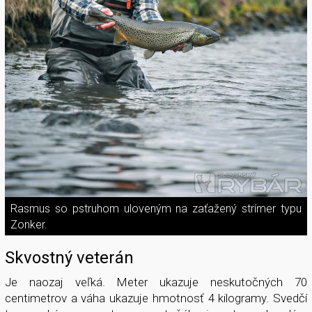
Rasmus so pstruhom uloveným na zaťažený strímer typu
Zonker.
Skvostný veterán
Je naozaj veľká. Meter ukazuje neskutočných 70
centimetrov a váha ukazuje hmotnosť 4 kilogramy. Svedčí