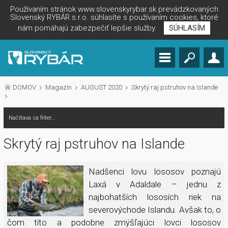
Používaním stránok www.slovenskyrybar.sk prevádzkovaných
Slovenský RYBÁR s.r.o. súhlasíte s používaním cookies, ktoré
nám pomáhajú zabezpečiť lepšie služby.
SÚHLASÍM
DOMOV
Magazín
AUGUST 2020
Skrytý raj pstruhov na Islande
Načítava sa filter...
Skrytý raj pstruhov na Islande
Nadšenci lovu lososov poznajú
Laxá v Adaldale – jednu z
najbohatších lososích riek na
severovýchode Islandu. Avšak to, o
čom títo a podobne zmýšľajúci lovci lososov