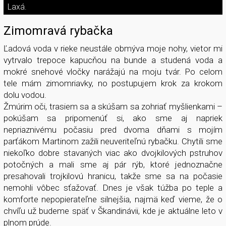
Laxá.
Zimomravá rybačka
Ľadová voda v rieke neustále obmýva moje nohy, vietor mi
vytrvalo trepoce kapucňou na bunde a studená voda a
mokré snehové vločky narážajú na moju tvár. Po celom
tele mám zimomriavky, no postupujem krok za krokom
dolu vodou.
Žmúrim oči, trasiem sa a skúšam sa zohriať myšlienkami –
pokúšam sa pripomenúť si, ako sme aj napriek
nepriaznivému počasiu pred dvoma dňami s mojím
parťákom Martinom zažili neuveriteľnú rybačku. Chytili sme
niekoľko dobre stavaných viac ako dvojkilových pstruhov
potočných a mali sme aj pár rýb, ktoré jednoznačne
presahovali trojkilovú hranicu, takže sme sa na počasie
nemohli vôbec sťažovať. Dnes je však túžba po teple a
komforte nepopierateľne silnejšia, najmä keď vieme, že o
chvíľu už budeme späť v Škandinávii, kde je aktuálne leto v
plnom prúde.