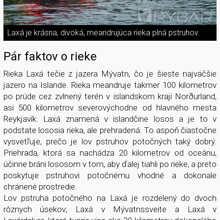
Laxá je krásna, divoká, meandrujúca rieka plná pstruhov.
Pár faktov o rieke
Rieka Laxá tečie z jazera Mývatn, čo je šieste najväčšie
jazero na Islande. Rieka meandruje takmer 100 kilometrov
po prúde cez zvlnený terén v islandskom kraji Norðurland,
asi 500 kilometrov severovýchodne od hlavného mesta
Reykjavík. Laxá znamená v islandčine losos a je to v
podstate lososia rieka, ale prehradená. To aspoň čiastočne
vysvetľuje, prečo je lov pstruhov potočných taký dobrý.
Priehrada, ktorá sa nachádza 20 kilometrov od oceánu,
účinne bráni lososom v tom, aby ďalej tiahli po rieke, a preto
poskytuje pstruhovi potočnému vhodné a dokonale
chránené prostredie.
Lov pstruha potočného na Laxá je rozdelený do dvoch
rôznych úsekov; Laxá v Mývatnssveite a Laxá v