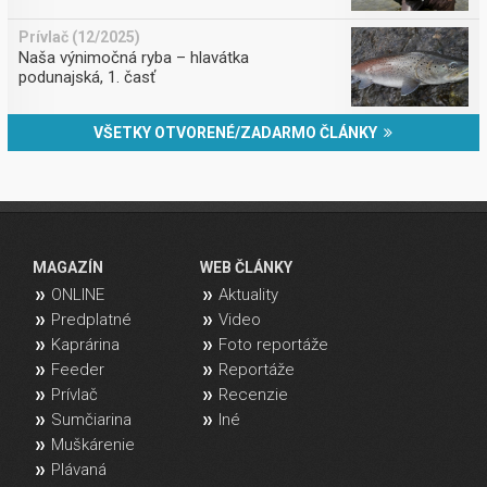
Prívlač (12/2025)
Naša výnimočná ryba – hlavátka
podunajská, 1. časť
VŠETKY OTVORENÉ/ZADARMO ČLÁNKY
MAGAZÍN
WEB ČLÁNKY
ONLINE
Aktuality
Predplatné
Video
Kaprárina
Foto reportáže
Feeder
Reportáže
Prívlač
Recenzie
Sumčiarina
Iné
Muškárenie
Plávaná