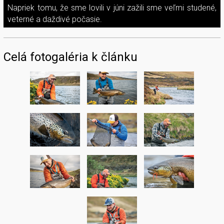
Napriek tomu, že sme lovili v júni zažili sme veľmi studené,
veterné a daždivé počasie.
Celá fotogaléria k článku