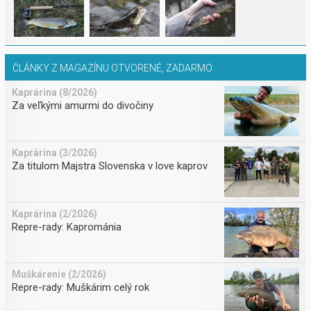
ČLÁNKY Z MAGAZÍNU OTVORENÉ, ZADARMO
Kaprárina (8/2026)
Za veľkými amurmi do divočiny
Kaprárina (3/2026)
Za titulom Majstra Slovenska v love kaprov
Kaprárina (2/2026)
Repre-rady: Kaprománia
Muškárenie (2/2026)
Repre-rady: Muškárim celý rok