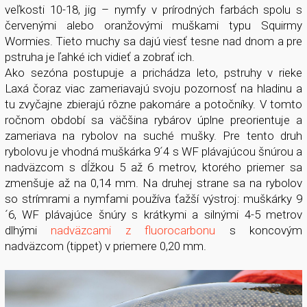
veľkosti 10-18, jig – nymfy v prírodných farbách spolu s
červenými alebo oranžovými muškami typu Squirmy
Wormies. Tieto muchy sa dajú viesť tesne nad dnom a pre
pstruha je ľahké ich vidieť a zobrať ich.
Ako sezóna postupuje a prichádza leto, pstruhy v rieke
Laxá čoraz viac zameriavajú svoju pozornosť na hladinu a
tu zvyčajne zbierajú rôzne pakomáre a potočníky. V tomto
ročnom období sa väčšina rybárov úplne preorientuje a
zameriava na rybolov na suché mušky. Pre tento druh
rybolovu je vhodná muškárka 9´4 s WF plávajúcou šnúrou a
nadväzcom s dĺžkou 5 až 6 metrov, ktorého priemer sa
zmenšuje až na 0,14 mm. Na druhej strane sa na rybolov
so strímrami a nymfami používa ťažší výstroj: muškárky 9
´6, WF plávajúce šnúry s krátkymi a silnými 4-5 metrov
dlhými
nadväzcami z fluorocarbonu
s koncovým
nadväzcom (tippet) v priemere 0,20 mm.