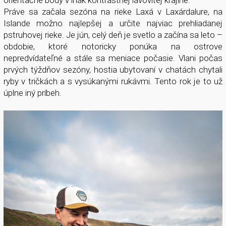
orientačné body v inak kontrastnej lávovitej krajine.
Práve sa začala sezóna na rieke Laxá v Laxárdalure, na
Islande možno najlepšej a určite najviac prehliadanej
pstruhovej rieke. Je jún, celý deň je svetlo a začína sa leto –
obdobie, ktoré notoricky ponúka na ostrove
nepredvídateľné a stále sa meniace počasie. Vlani počas
prvých týždňov sezóny, hostia ubytovaní v chatách chytali
ryby v tričkách a s vysúkanými rukávmi. Tento rok je to už
úplne iný príbeh.