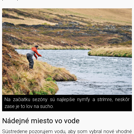
Na začiatku sezóny sú najlepšie nymfy a strímre, neskôr
zase je to lov na sucho.
Nádejné miesto vo vode
Sústredene pozorujem vodu, aby som vybral nové vhodné