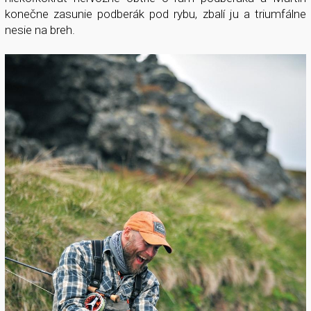
konečne zasunie podberák pod rybu, zbalí ju a triumfálne
nesie na breh.