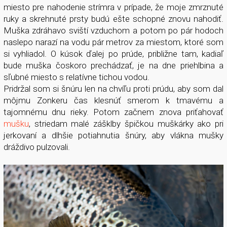
miesto pre nahodenie strímra v prípade, že moje zmrznuté
ruky a skrehnuté prsty budú ešte schopné znovu nahodiť.
Muška zdráhavo sviští vzduchom a potom po pár hodoch
naslepo narazí na vodu pár metrov za miestom, ktoré som
si vyhliadol. O kúsok ďalej po prúde, približne tam, kadiaľ
bude muška čoskoro prechádzať, je na dne priehlbina a
sľubné miesto s relatívne tichou vodou.
Pridržal som si šnúru len na chvíľu proti prúdu, aby som dal
môjmu Zonkeru čas klesnúť smerom k tmavému a
tajomnému dnu rieky. Potom začnem znova priťahovať
mušku
, striedam malé zášklby špičkou muškárky ako pri
jerkovaní a dlhšie potiahnutia šnúry, aby vlákna mušky
dráždivo pulzovali.