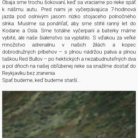
Obaja sme trochu šokovaní, keď sa vraciame po rieke späť
k nášmu autu. Pred nami je vyčerpávajúca 7-hodinová
jazda pod oslnivým jasom nízko stojaceho polnočného
slnka. Musíme sa ponáhľať, aby sme stihli ranný let do
Kodane a Osla. Sme totálne vyčerpaní a baterky máme
vybité, ale naše šialenstvo sa vyplatilo. S vďakou za veľké
množstvo adrenalínu v našich žilách a kopec
dobrodružných príbehov – s plnou nádržou paliva a plnou
taškou Red Bullov – po hektických a nezabudnuteľných dva
a pol dňoch na našej obľúbenej rieke sa snažíme dostať do
Reykjavíku bez zranenia.
Spať budeme, keď budeme starší...