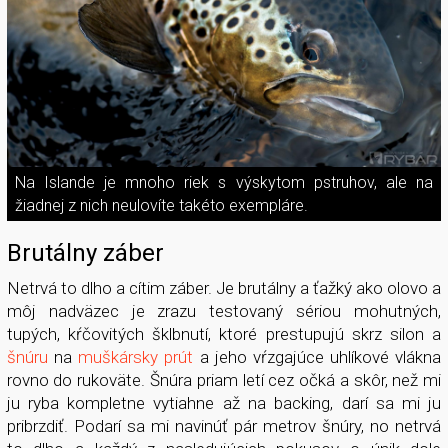
Na Islande je mnoho riek s výskytom pstruhov, ale na
žiadnej z nich neulovíte takéto exempláre.
Brutálny záber
Netrvá to dlho a cítim záber. Je brutálny a ťažký ako olovo a
môj nadväzec je zrazu testovaný sériou mohutných,
tupých, kŕčovitých šklbnutí, ktoré prestupujú skrz silon a
šnúru
na
muškársky prút
a jeho vŕzgajúce uhlíkové vlákna
rovno do rukoväte. Šnúra priam letí cez očká a skôr, než mi
ju ryba kompletne vytiahne až na backing, darí sa mi ju
pribrzdiť. Podarí sa mi navinúť pár metrov šnúry, no netrvá