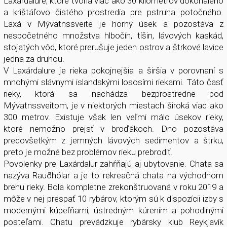
Laxárdalure, ktoré tvoria viac ako 30 kilometrov dokonalého
a krištáľovo čistého prostredia pre pstruha potočného.
Laxá v Mývatnssveite je horný úsek a pozostáva z
nespočetného množstva hlbočín, tíšin, lávových kaskád,
stojatých vôd, ktoré prerušuje jeden ostrov a štrkové lavice
jedna za druhou.
V Laxárdalure je rieka pokojnejšia a širšia v porovnaní s
mnohými slávnymi islandskými lososími riekami. Táto časť
rieky, ktorá sa nachádza bezprostredne pod
Mývatnssveitom, je v niektorých miestach široká viac ako
300 metrov. Existuje však len veľmi málo úsekov rieky,
ktoré nemožno prejsť v broďákoch. Dno pozostáva
predovšetkým z jemných lávových sedimentov a štrku,
preto je možné bez problémov rieku prebrodiť.
Povolenky pre Laxárdalur zahŕňajú aj ubytovanie. Chata sa
nazýva Rauðhólar a je to rekreačná chata na východnom
brehu rieky. Bola kompletne zrekonštruovaná v roku 2019 a
môže v nej prespať 10 rybárov, ktorým sú k dispozícii izby s
modernými kúpeľňami, ústredným kúrením a pohodlnými
posteľami. Chatu prevádzkuje rybársky klub Reykjavík