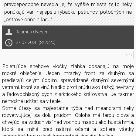
pravdepodobne nevedia je, že vyššie miesta tejto rieky
ponúkajú vari najlepšiu rybačku pstruhov potočných na
„ostrove ohňa a ľadu“.
Rasmus Ovesen
27.07.2020 (8/2020)
info
Poletujúce snehové vločky zľahka dosadajú na moje
mokré oblečenie. Jeden mrazivý front za druhým sa
predierajú celým údolím, sprevádzané drsnými severnými
vetrami, ktoré sa vinú hladko proti prúdu ako ťažký, nevítaný
a ľadovochladný dych z arktického kráľovstva. Je takmer
nemožné udržať sa v teple!
Strmé útesy sa majestátne týčia nad meandrami rieky
rozvetvujúcej sa dolu prúdom. Obloha má farbu olova a
chvejúci sa vzduch visí nad vodnou masou ako hustá hmla,
ktorá sa mihá pred našimi očami a zotiera všetky