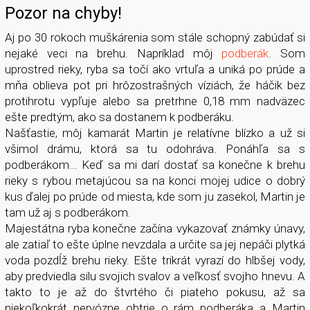
Pozor na chyby!
Aj po 30 rokoch muškárenia som stále schopný zabúdať si
nejaké veci na brehu. Napríklad môj
podberák
. Som
uprostred rieky, ryba sa točí ako vrtuľa a uniká po prúde a
mňa oblieva pot pri hrôzostrašných víziách, že háčik bez
protihrotu vypľuje alebo sa pretrhne 0,18 mm nadväzec
ešte predtým, ako sa dostanem k podberáku.
Našťastie, môj kamarát Martin je relatívne blízko a už si
všimol drámu, ktorá sa tu odohráva. Ponáhľa sa s
podberákom... Keď sa mi darí dostať sa konečne k brehu
rieky s rybou metajúcou sa na konci mojej udice o dobrý
kus ďalej po prúde od miesta, kde som ju zasekol, Martin je
tam už aj s podberákom.
Majestátna ryba konečne začína vykazovať známky únavy,
ale zatiaľ to ešte úplne nevzdala a určite sa jej nepáči plytká
voda pozdĺž brehu rieky. Ešte trikrát vyrazí do hlbšej vody,
aby predviedla silu svojich svalov a veľkosť svojho hnevu. A
takto to je až do štvrtého či piateho pokusu, až sa
niekoľkokrát nervózne obtrie o rám podberáka a Martin