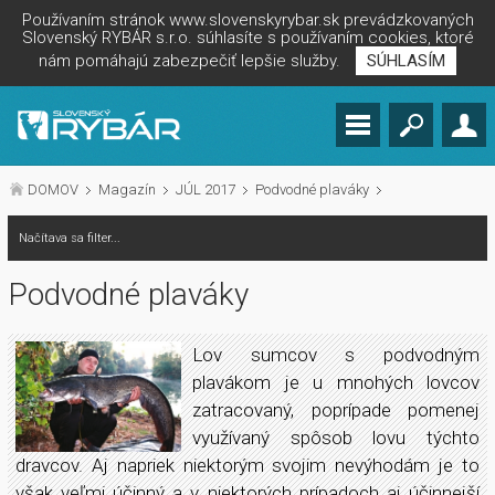
Používaním stránok www.slovenskyrybar.sk prevádzkovaných
Slovenský RYBÁR s.r.o. súhlasíte s používaním cookies, ktoré
nám pomáhajú zabezpečiť lepšie služby.
SÚHLASÍM
DOMOV
Magazín
JÚL 2017
Podvodné plaváky
Načítava sa filter...
Podvodné plaváky
Lov sumcov s podvodným
plavákom je u mnohých lovcov
zatracovaný, poprípade pomenej
využívaný spôsob lovu týchto
dravcov. Aj napriek niektorým svojim nevýhodám je to
však veľmi účinný a v niektorých prípadoch aj účinnejší