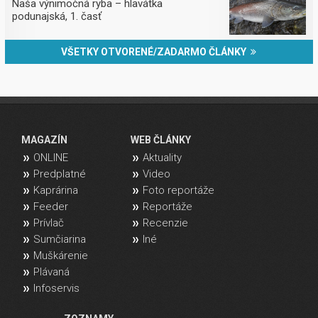
Naša výnimočná ryba – hlavátka
podunajská, 1. časť
VŠETKY OTVORENÉ/ZADARMO ČLÁNKY
MAGAZÍN
WEB ČLÁNKY
ONLINE
Aktuality
Predplatné
Video
Kaprárina
Foto reportáže
Feeder
Reportáže
Prívlač
Recenzie
Sumčiarina
Iné
Muškárenie
Plávaná
Infoservis