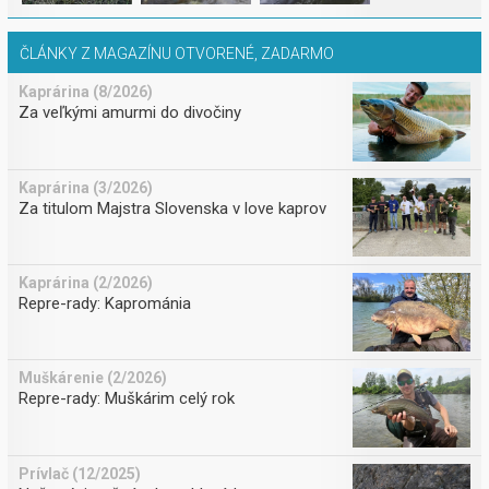
ČLÁNKY Z MAGAZÍNU OTVORENÉ, ZADARMO
Kaprárina (8/2026)
Za veľkými amurmi do divočiny
Kaprárina (3/2026)
Za titulom Majstra Slovenska v love kaprov
Kaprárina (2/2026)
Repre-rady: Kaprománia
Muškárenie (2/2026)
Repre-rady: Muškárim celý rok
Prívlač (12/2025)