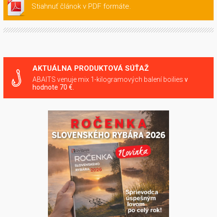
Stiahnuť článok v PDF formáte.
AKTUÁLNA PRODUKTOVÁ SÚŤAŽ
ABAITS venuje mix 1-kilogramových balení boilies
v
hodnote 70 €.