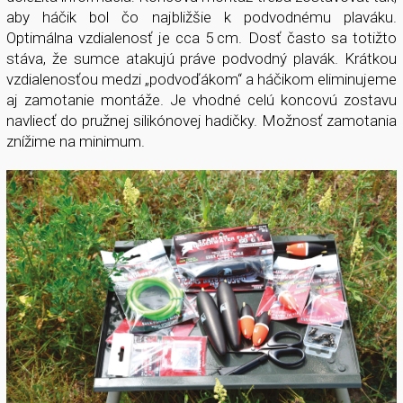
aby háčik bol čo najbližšie k podvodnému plaváku.
Optimálna vzdialenosť je cca 5 cm. Dosť často sa totižto
stáva, že sumce atakujú práve podvodný plavák. Krátkou
vzdialenosťou medzi „podvoďákom“ a háčikom eliminujeme
aj zamotanie montáže. Je vhodné celú koncovú zostavu
navliecť do pružnej silikónovej hadičky. Možnosť zamotania
znížime na minimum.