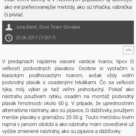
ako iné preferovanejšie metódy, ako sú trhačka, vábnička
či prívlač.
Juraj Banič
,
Esox Team Slovakia
23.06.2017 (7/2017)
info
V predajniach nájdeme viaceré variácie tvarov, tipov či
veľkostí podvodných plavákov. Osobne si vystačím s
klasickým podlhovastým tvarom, avšak vždy volím
podvodný plavák s osadenými hrkálkami. Čo sa veľkostí
týka, môj výber je tiež veľmi jednoduchý. Pokiaľ ako
nástrahu používam rybku, osadím na montáž podvodný
plavák hmotnosti okolo 60 g. V prípade, že uprednostním
alternatívne nástrahy, ako sú pijavice, či dážďovky, použijem
menšie plaváky s gramážou 20-30 g. Touto metódou lovím
najmä v jarnom období a ako nástrahy mám osvedčené už
vyššie zmienené nástrahy, ako sú pijavice a dážďovky.