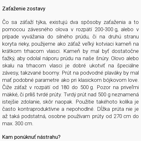
Zaťaženie zostavy
Čo sa záťaží týka, existujú dva spôsoby zaťaženia a to
pomocou závesného olova v rozpätí 200-300 g, alebo v
prípade vyvážania do silného prúdu, či na druhú stranu
koryta rieky, použijeme ako záťaž veľký kotviaci kameň na
krátkom trhacom vlasci. Kameň by mal byť dostatočne
ťažký, aby odolal náporu prúdu na naše šnúry. Olovo alebo
skalu na trhacom vlasci je dobré ukotviť na špeciálne
závesy, takzvané boomy. Prút na podvodné plaváky by mal
mať podobné parametre ako pri klasickom bójkovom love.
Čiže záťaž v rozpätí od 180 do 500 g. Pozor na priveľmi
mäkké, či príliš tvrdé prúty. Tvrdý prút nad 500 g neznamená
istejšie zdolanie, skôr naopak. Použitie takéhoto kolíka je
často kontraproduktívne a nepohodlné. Dĺžka prúta nie je
až taká podstatná, osobne používam prúty od 270 cm do
max. 300 cm.
Kam ponúknuť nástrahu?