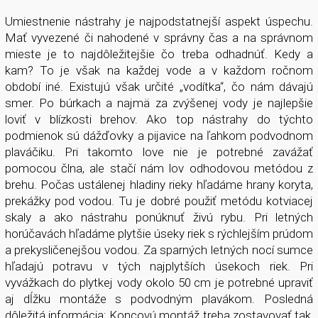
Umiestnenie nástrahy je najpodstatnejší aspekt úspechu.
Mať vyvezené či nahodené v správny čas a na správnom
mieste je to najdôležitejšie čo treba odhadnúť. Kedy a
kam? To je však na každej vode a v každom ročnom
období iné. Existujú však určité „vodítka“, čo nám dávajú
smer. Po búrkach a najmä za zvýšenej vody je najlepšie
loviť v blízkosti brehov. Ako top nástrahy do týchto
podmienok sú dážďovky a pijavice na ľahkom podvodnom
plaváčiku. Pri takomto love nie je potrebné zavážať
pomocou člna, ale stačí nám lov odhodovou metódou z
brehu. Počas ustálenej hladiny rieky hľadáme hrany koryta,
prekážky pod vodou. Tu je dobré použiť metódu kotviacej
skaly a ako nástrahu ponúknuť živú rybu. Pri letných
horúčavách hľadáme plytšie úseky riek s rýchlejším prúdom
a prekysličenejšou vodou. Za sparných letných nocí sumce
hľadajú potravu v tých najplytších úsekoch riek. Pri
vyvážkach do plytkej vody okolo 50 cm je potrebné upraviť
aj dĺžku montáže s podvodným plavákom. Posledná
dôležitá informácia: Koncovú montáž treba zostavovať tak,