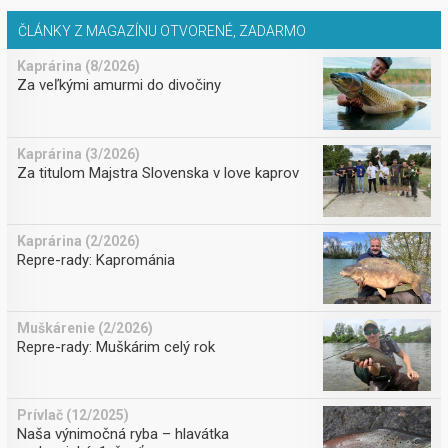
ČLÁNKY Z MAGAZÍNU OTVORENÉ, ZADARMO
Kaprárina (8/2026)
Za veľkými amurmi do divočiny
Kaprárina (3/2026)
Za titulom Majstra Slovenska v love kaprov
Kaprárina (2/2026)
Repre-rady: Kaprománia
Muškárenie (2/2026)
Repre-rady: Muškárim celý rok
Prívlač (12/2025)
Naša výnimočná ryba – hlavátka