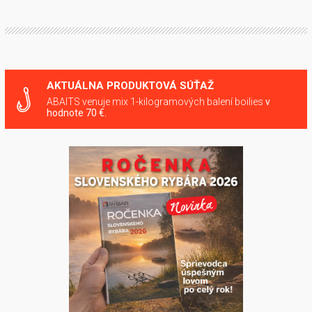
AKTUÁLNA PRODUKTOVÁ SÚŤAŽ
ABAITS venuje mix 1-kilogramových balení boilies
v
hodnote 70 €.