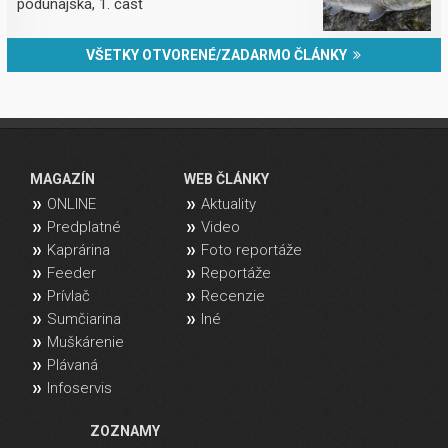
podunajská, 1. časť
VŠETKY OTVORENÉ/ZADARMO ČLÁNKY
MAGAZÍN
WEB ČLÁNKY
ONLINE
Aktuality
Predplatné
Video
Kaprárina
Foto reportáže
Feeder
Reportáže
Prívlač
Recenzie
Sumčiarina
Iné
Muškárenie
Plávaná
Infoservis
ZOZNAMY