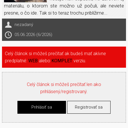
materiálu, o ktorom ste možno už počuli, ale neviete
presne, o čo ide. Tak si to teraz trochu priblížime...
nezadaný
05.06.2026 (6/2026)
Celý článok si môžeš prečítať ak budeš mať akívne
predplatné:
WEB
alebo
KOMPLET
verziu.
Celý článok si môžeš prečítať len ako
prihlásený/registrovaný.
Prihlásiť sa
Registrovať sa