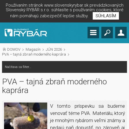
Používaním stránok www.slovenskyrybar.sk prevádzkovaných
Slovenský RYBÁR s.r.o. súhlasíte s používaním cookies, ktoré
nám pomáhajú zabezpečiť lepšie služby.
SÚHLASÍM
DOMOV
Magazín
JÚN 2026
PVA – tajná zbraň moderného kaprára
Načítava sa filter...
PVA – tajná zbraň moderného
kaprára
V tomto príspevku sa budeme
venovať téme PVA. Materiálu, ktorý
je mnohým rybárom veľmi známy a
nedajú naň dopustiť, no zároveň aj