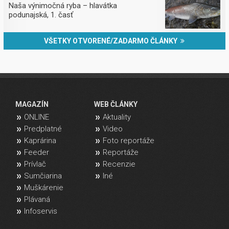
Naša výnimočná ryba – hlavátka
podunajská, 1. časť
VŠETKY OTVORENÉ/ZADARMO ČLÁNKY
MAGAZÍN
WEB ČLÁNKY
ONLINE
Aktuality
Predplatné
Video
Kaprárina
Foto reportáže
Feeder
Reportáže
Prívlač
Recenzie
Sumčiarina
Iné
Muškárenie
Plávaná
Infoservis