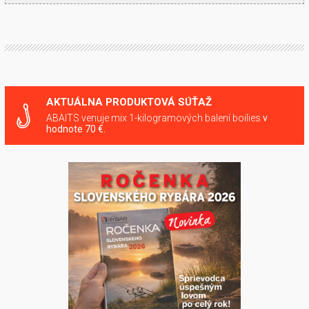
AKTUÁLNA PRODUKTOVÁ SÚŤAŽ
ABAITS venuje mix 1-kilogramových balení boilies
v
hodnote 70 €.