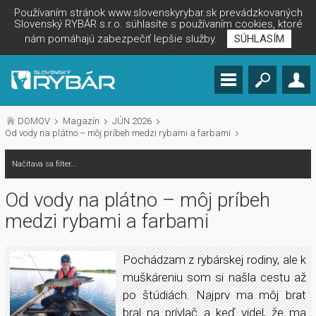
Používaním stránok www.slovenskyrybar.sk prevádzkovaných
Slovenský RYBÁR s.r.o. súhlasíte s používaním cookies, ktoré
nám pomáhajú zabezpečiť lepšie služby.
SÚHLASÍM
DOMOV
Magazín
JÚN 2026
Od vody na plátno – môj príbeh medzi rybami a farbami
Načítava sa filter...
Od vody na plátno – môj príbeh
medzi rybami a farbami
Pochádzam z rybárskej rodiny, ale k
muškáreniu som si našla cestu až
po štúdiách. Najprv ma môj brat
bral na prívlač a keď videl, že ma