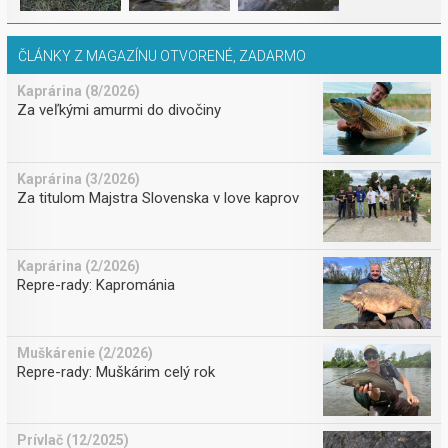
ČLÁNKY Z MAGAZÍNU OTVORENÉ, ZADARMO
Kaprárina (8/2026)
Za veľkými amurmi do divočiny
Kaprárina (3/2026)
Za titulom Majstra Slovenska v love kaprov
Kaprárina (2/2026)
Repre-rady: Kaprománia
Muškárenie (2/2026)
Repre-rady: Muškárim celý rok
Prívlač (12/2025)