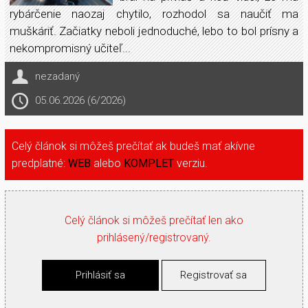
rybárčenie naozaj chytilo, rozhodol sa naučiť ma
muškáriť. Začiatky neboli jednoduché, lebo to bol prísny a
nekompromisný učiteľ...
nezadaný
05.06.2026 (6/2026)
Celý článok si môžeš prečítať ak budeš mať akívne
predplatné:
WEB
alebo
KOMPLET
verziu.
Celý článok si môžeš prečítať len ako
prihlásený/registrovaný.
Prihlásiť sa
Registrovať sa