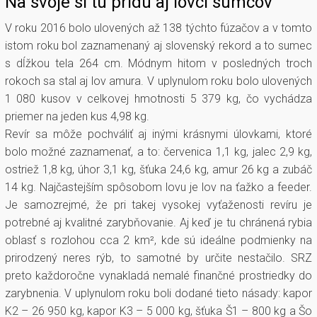
Na svoje si tu prídu aj lovci sumcov
V roku 2016 bolo ulovených až 138 týchto fúzačov a v tomto
istom roku bol zaznamenaný aj slovenský rekord a to sumec
s dĺžkou tela 264 cm. Módnym hitom v posledných troch
rokoch sa stal aj lov amura. V uplynulom roku bolo ulovených
1 080 kusov v celkovej hmotnosti 5 379 kg, čo vychádza
priemer na jeden kus 4,98 kg.
Revír sa môže pochváliť aj inými krásnymi úlovkami, ktoré
bolo možné zaznamenať, a to: červenica 1,1 kg, jalec 2,9 kg,
ostriež 1,8 kg, úhor 3,1 kg, šťuka 24,6 kg, amur 26 kg a zubáč
14 kg. Najčastejším spôsobom lovu je lov na ťažko a feeder.
Je samozrejmé, že pri takej vysokej vyťaženosti revíru je
potrebné aj kvalitné zarybňovanie. Aj keď je tu chránená rybia
oblasť s rozlohou cca 2 km², kde sú ideálne podmienky na
prirodzený neres rýb, to samotné by určite nestačilo. SRZ
preto každoročne vynakladá nemalé finančné prostriedky do
zarybnenia. V uplynulom roku boli dodané tieto násady: kapor
K2 – 26 950 kg, kapor K3 – 5 000 kg, šťuka Š1 – 800 kg a Šo