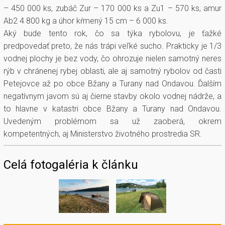
– 450 000 ks, zubáč Zur – 170 000 ks a Zu1 – 570 ks, amur
Ab2 4 800 kg a úhor kŕmený 15 cm – 6 000 ks.
Aký bude tento rok, čo sa týka rybolovu, je ťažké
predpovedať preto, že nás trápi veľké sucho. Prakticky je 1/3
vodnej plochy je bez vody, čo ohrozuje nielen samotný neres
rýb v chránenej rybej oblasti, ale aj samotný rybolov od časti
Petejovce až po obce Bžany a Turany nad Ondavou. Ďalším
negatívnym javom sú aj čierne stavby okolo vodnej nádrže, a
to hlavne v katastri obce Bžany a Turany nad Ondavou.
Uvedeným problémom sa už zaoberá, okrem
kompetentných, aj Ministerstvo životného prostredia SR.
Celá fotogaléria k článku