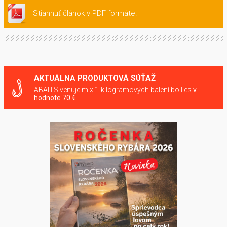
Stiahnuť článok v PDF formáte.
AKTUÁLNA PRODUKTOVÁ SÚŤAŽ
ABAITS venuje mix 1-kilogramových balení boilies
v
hodnote 70 €.