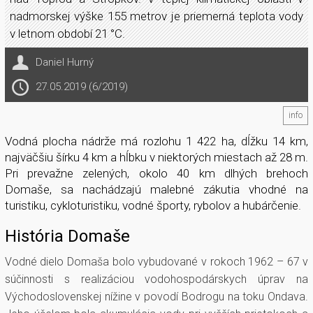
nadmorskej výške 155 metrov je priemerná teplota vody
v letnom období 21 °C.
Daniel Hurný
27.05.2019 (6/2019)
info
Vodná plocha nádrže má rozlohu 1 422 ha, dĺžku 14 km,
najväčšiu šírku 4 km a hĺbku v niektorých miestach až 28 m.
Pri prevažne zelených, okolo 40 km dlhých brehoch
Domaše, sa nachádzajú malebné zákutia vhodné na
turistiku, cykloturistiku, vodné športy, rybolov a hubárčenie.
História Domaše
Vodné dielo Domaša bolo vybudované v rokoch 1962 – 67 v
súčinnosti s realizáciou vodohospodárskych úprav na
Východoslovenskej nížine v povodí Bodrogu na toku Ondava.