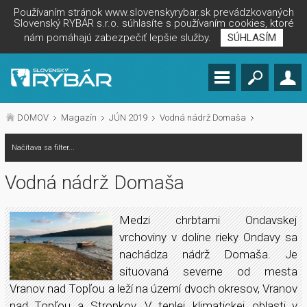
Používaním stránok www.slovenskyrybar.sk prevádzkovaných
Slovenský RYBÁR s.r.o. súhlasíte s používaním cookies, ktoré
nám pomáhajú zabezpečiť lepšie služby.
SÚHLASÍM
DOMOV
Magazín
JÚN 2019
Vodná nádrž Domaša
Načítava sa filter...
Vodná nádrž Domaša
Medzi chrbtami Ondavskej
vrchoviny v doline rieky Ondavy sa
nachádza nádrž Domaša. Je
situovaná severne od mesta
Vranov nad Topľou a leží na území dvoch okresov, Vranov
nad Topľou a Stropkov. V teplej klimatickej oblasti v