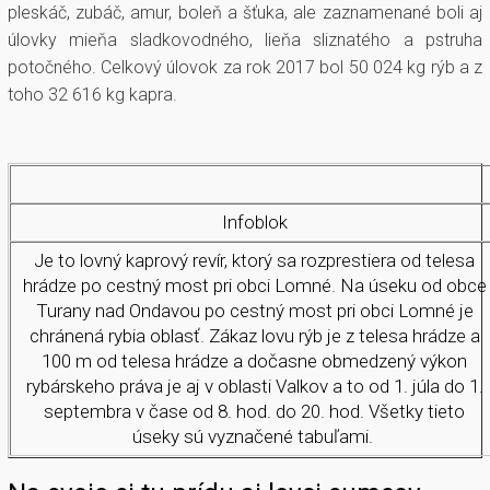
pleskáč, zubáč, amur, boleň a šťuka, ale zaznamenané boli aj
úlovky mieňa sladkovodného, lieňa sliznatého a pstruha
potočného. Celkový úlovok za rok 2017 bol 50 024 kg rýb a z
toho 32 616 kg kapra.
Infoblok
Je to lovný kaprový revír, ktorý sa rozprestiera od telesa
hrádze po cestný most pri obci Lomné. Na úseku od obce
Turany nad Ondavou po cestný most pri obci Lomné je
chránená rybia oblasť. Zákaz lovu rýb je z telesa hrádze a
100 m od telesa hrádze a dočasne obmedzený výkon
rybárskeho práva je aj v oblasti Valkov a to od 1. júla do 1.
septembra v čase od 8. hod. do 20. hod. Všetky tieto
úseky sú vyznačené tabuľami.