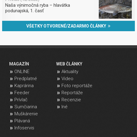
Naša výnimočná ryba – hlavátka
podunajská, 1. časť
VŠETKY OTVORENÉ/ZADARMO ČLÁNKY
MAGAZÍN
WEB ČLÁNKY
ONLINE
Aktuality
Predplatné
Video
Kaprárina
Foto reportáže
Feeder
Reportáže
Prívlač
Recenzie
Sumčiarina
Iné
Muškárenie
Plávaná
Infoservis