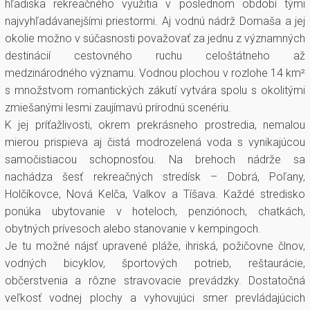
hľadiska rekreačného využitia v poslednom období tými
najvyhľadávanejšími priestormi. Aj vodnú nádrž Domaša a jej
okolie možno v súčasnosti považovať za jednu z významných
destinácií cestovného ruchu celoštátneho až
medzinárodného významu. Vodnou plochou v rozlohe 14 km²
s množstvom romantických zákutí vytvára spolu s okolitými
zmiešanými lesmi zaujímavú prírodnú scenériu.
K jej príťažlivosti, okrem prekrásneho prostredia, nemalou
mierou prispieva aj čistá modrozelená voda s vynikajúcou
samočistiacou schopnosťou. Na brehoch nádrže sa
nachádza šesť rekreačných stredísk – Dobrá, Poľany,
Holčíkovce, Nová Kelča, Valkov a Tíšava. Každé stredisko
ponúka ubytovanie v hoteloch, penziónoch, chatkách,
obytných prívesoch alebo stanovanie v kempingoch.
Je tu možné nájsť upravené pláže, ihriská, požičovne člnov,
vodných bicyklov, športových potrieb, reštaurácie,
občerstvenia a rôzne stravovacie prevádzky. Dostatočná
veľkosť vodnej plochy a vyhovujúci smer prevládajúcich