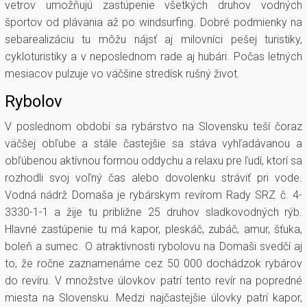
vetrov umožňujú zastúpenie všetkých druhov vodných
športov od plávania až po windsurfing. Dobré podmienky na
sebarealizáciu tu môžu nájsť aj milovníci pešej turistiky,
cykloturistiky a v neposlednom rade aj hubári. Počas letných
mesiacov pulzuje vo väčšine stredísk rušný život.
Rybolov
V poslednom období sa rybárstvo na Slovensku teší čoraz
väčšej obľube a stále častejšie sa stáva vyhľadávanou a
obľúbenou aktívnou formou oddychu a relaxu pre ľudí, ktorí sa
rozhodli svoj voľný čas alebo dovolenku stráviť pri vode.
Vodná nádrž Domaša je rybárskym revírom Rady SRZ č. 4-
3330-1-1 a žije tu približne 25 druhov sladkovodných rýb.
Hlavné zastúpenie tu má kapor, pleskáč, zubáč, amur, šťuka,
boleň a sumec. O atraktívnosti rybolovu na Domaši svedčí aj
to, že ročne zaznamenáme cez 50 000 dochádzok rybárov
do revíru. V množstve úlovkov patrí tento revír na popredné
miesta na Slovensku. Medzi najčastejšie úlovky patrí kapor,