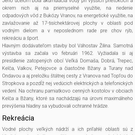
Jeho účelom bola akumulácia vody pri vyšších prietokoch a
okrem nich aj na priemyselné využitie, na riedenie
odpadových vôd z Bukózy Vranov, na energetické využitie, na
zavlažovanie až 17-tisíchektárovej plochy v oblasti pod
vodným dielom a v neposlednom rade pre chov rýb,
rekreáciu a šport.
Hlavným dodávateľom stavby bol Váhostav Žilina. Samotná
výstavba sa začala vo februári 1962. Vyžiadala si aj
presídlenie zatopených obcí Veľká Domaša, Dobrá, Trepec,
Kelča, Valkov, Petejovce a čiastočne Bžany a Turany nad
Ondavou a aj preložku štátnej cesty z Vranova nad Topľou do
Stropkova a pozdĺž nej vedúcich elektrických a telefonických
vedení. Na ochranu pamiatkovo cenných kostolov v obciach
Kelča a Bžany, ktoré sa nachádzajú na úrovni maximálneho
prevýšenia hladiny sa vybudovali ochranné hrádze.
Rekreácia
Vodné plochy veľkých nádrží a ich priľahlé oblasti sú z