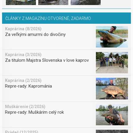
ČLÁNKY Z MAGAZÍNU OTVORENÉ, ZADARMO
Kaprárina (8/2026)
Za veľkými amurmi do divočiny
Kaprárina (3/2026)
Za titulom Majstra Slovenska v love kaprov
Kaprárina (2/2026)
Repre-rady: Kaprománia
Muškárenie (2/2026)
Repre-rady: Muškárim celý rok
Prívlač (12/2025)