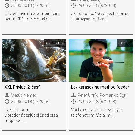
29.05.2018 (6/2018)
29.05.2018 (6/2018)
Olivová nymfa v kombinácii s
„Perdigonka“ je vo svete čoraz
perím CDC, ktoré muške ...
známejšia muška. ...
Sumčiarina
Feeder
XXL Prívlač, 2. časť
Lov karasov na method feeder
Matúš Nemec
Peter Uhrík
,
Romanko Egri
29.05.2018 (6/2018)
29.05.2018 (6/2018)
Tak ako som
Všetko sa začalo nevinným
v predchádzajúcej časti písal,
telefonátom. Volal mi ...
moja XXL ...