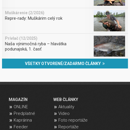
Muškárenie (2/2026)
Repre-rady: Muškárim celý rok
Prívlač (12/2025)
Naša výnimočná ryba – hlavátka
podunajská, 1. časť
VŠETKY OTVORENÉ/ZADARMO ČLÁNKY
MAGAZÍN
WEB ČLÁNKY
ONLINE
Aktuality
Predplatné
Video
Kaprárina
Foto reportáže
Feeder
Reportáže