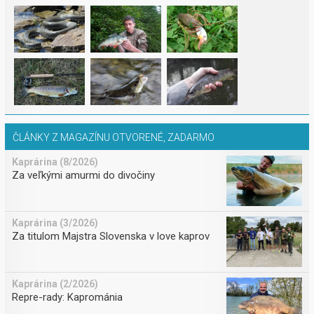
ČLÁNKY Z MAGAZÍNU OTVORENÉ, ZADARMO
Kaprárina (8/2026)
Za veľkými amurmi do divočiny
Kaprárina (3/2026)
Za titulom Majstra Slovenska v love kaprov
Kaprárina (2/2026)
Repre-rady: Kaprománia