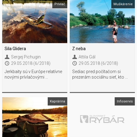
Prívlač
Muškárenie
Sila Glidera
Z neba
Sergej Pichugin
Attila Gál
29.05.2018 (6/2018)
29.05.2018 (6/2018)
Jerkbaity sú v Európe relatívne
Sediac pred počítačom si
novými prívlačovými ...
prezerám sociálnu sieť, kto ...
Kaprárina
Infoservis