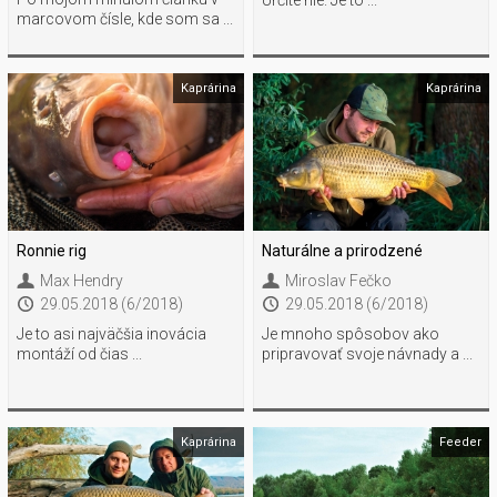
marcovom čísle, kde som sa ...
Kaprárina
Kaprárina
Ronnie rig
Naturálne a prirodzené
Max Hendry
Miroslav Fečko
29.05.2018 (6/2018)
29.05.2018 (6/2018)
Je to asi najväčšia inovácia
Je mnoho spôsobov ako
montáží od čias ...
pripravovať svoje návnady a ...
Kaprárina
Feeder