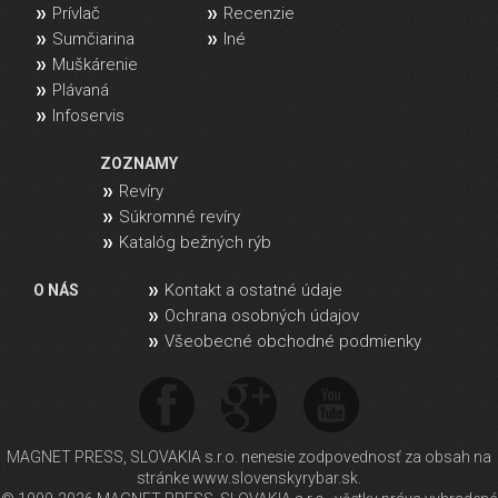
Prívlač
Recenzie
Sumčiarina
Iné
Muškárenie
Plávaná
Infoservis
ZOZNAMY
Revíry
Súkromné revíry
Katalóg bežných rýb
Kontakt a ostatné údaje
O NÁS
Ochrana osobných údajov
Všeobecné obchodné podmienky
MAGNET PRESS, SLOVAKIA s.r.o. nenesie zodpovednosť za obsah na
stránke www.slovenskyrybar.sk.