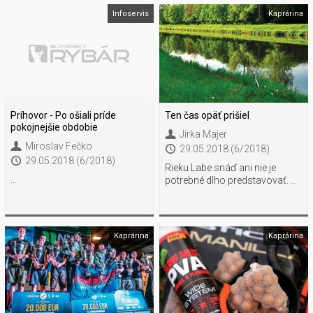
Infoservis
Kaprárina
Príhovor - Po ošiali príde
Ten čas opäť prišiel
pokojnejšie obdobie
Jirka Majer
Miroslav Fečko
29.05.2018 (6/2018)
29.05.2018 (6/2018)
Rieku Labe snáď ani nie je
...
potrebné dlho predstavovať. ...
Kaprárina
Kaprárina