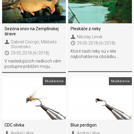
Sezóna snov na Zemplínskej
Pleskáče z rieky
šírave
Nikolay Linnik
Gabriel Csörgö
,
Mikbaits
29.05.2018 (6/2018)
Slovensko
Ktoré časti rieky sú v lete
29.05.2018 (6/2018)
najbohatšie na obsádku ...
V nasledujúcich riadkoch vám
postupne priblížim moju ...
Muškárenie
Muškárenie
CDC olivka
Blue perdigon
Andrej Lábaj
Andrej Lábaj