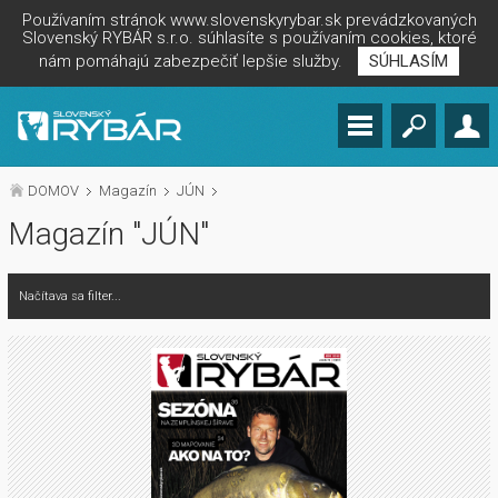
Používaním stránok www.slovenskyrybar.sk prevádzkovaných
Slovenský RYBÁR s.r.o. súhlasíte s používaním cookies, ktoré
nám pomáhajú zabezpečiť lepšie služby.
SÚHLASÍM
DOMOV
Magazín
JÚN
Magazín "JÚN"
Načítava sa filter...