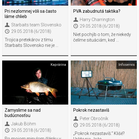
Pri nezlomnej vôli sa často
PVA zabudnutá taktika?
láme chlieb
Harry Charrington
Starbaits team Slovensko
29.05.2018 (6/2018)
29.05.2018 (6/2018)
Niet pochýb o tom, že niekedy
Trojica pretekárov z tímu
čelíme situáciám, keď ...
Starbaits Slovensko nie je ...
Kaprárina
Infoservis
Zamyslime sa nad
Pokrok nezastavíš
budúcnosťou
Peter Obročník
Jakub Böhm
29.05.2018 (6/2018)
29.05.2018 (6/2018)
„Pokrok nezastavíš.“ Klišé?
Po mojom minulom článku v
Určite nie. Je to ...