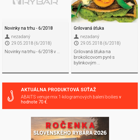
Novinky na trhu - 6/2018
Grilovaná šťuka
nezadaný
nezadaný
29.05.2018 (6/2018)
29.05.2018 (6/2018)
Novinky na trhu - 6/2018 v ...
Grilovaná šťuka na
brokolicovom pyré s
bylinkovým ...
AKTUÁLNA PRODUKTOVÁ SÚŤAŽ
ABAITS venuje mix 1-kilogramových balení boilies
v
hodnote 70 €.