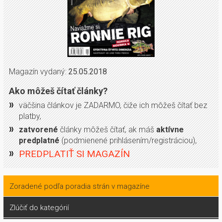
Magazín vydaný:
25.05.2018
Ako môžeš čítať články?
väčšina článkov je ZADARMO, čiže ich môžeš čítať bez
platby,
zatvorené
články môžeš čítať, ak máš
aktívne
predplatné
(podmienené prihlásením/registráciou),
PREDPLATIŤ SI MAGAZÍN
Zoradené podľa poradia strán v magazíne
Zlúčiť do kategórií