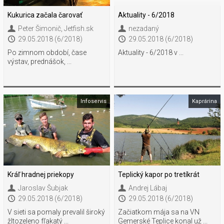
Kukurica začala čarovať
Aktuality - 6/2018
Peter Šimonič
,
Jetfish.sk
nezadaný
29.05.2018 (6/2018)
29.05.2018 (6/2018)
Po zimnom období, čase
Aktuality - 6/2018 v ...
výstav, prednášok, ...
Infoservis
Kaprárina
Kráľ hradnej priekopy
Teplický kapor po tretíkrát
Jaroslav Šubjak
Andrej Lábaj
29.05.2018 (6/2018)
29.05.2018 (6/2018)
V sieti sa pomaly prevalil široký
Začiatkom mája sa na VN
žltozeleno fľakatý ...
Gemerské Teplice konal už ...