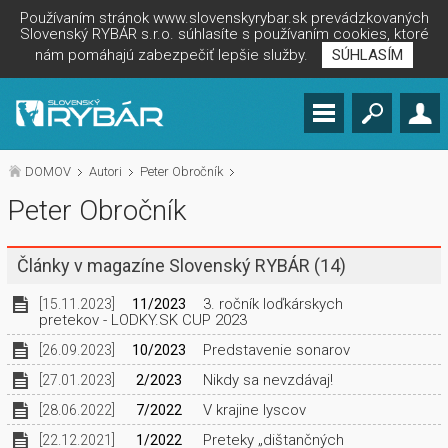
Používaním stránok www.slovenskyrybar.sk prevádzkovaných
Slovenský RYBÁR s.r.o. súhlasíte s používaním cookies, ktoré
nám pomáhajú zabezpečiť lepšie služby.
SÚHLASÍM
DOMOV
Autori
Peter Obročník
Peter Obročník
Články v magazíne Slovenský RYBÁR
(14)
3. ročník loďkárskych
[15.11.2023]
11/2023
pretekov - LODKY.SK CUP 2023
Predstavenie sonarov
[26.09.2023]
10/2023
Nikdy sa nevzdávaj!
[27.01.2023]
2/2023
V krajine lyscov
[28.06.2022]
7/2022
Preteky „dištančných
[22.12.2021]
1/2022