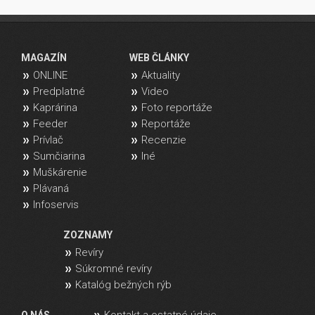
MAGAZÍN
WEB ČLÁNKY
ONLINE
Aktuality
Predplatné
Video
Kaprárina
Foto reportáže
Feeder
Reportáže
Prívlač
Recenzie
Sumčiarina
Iné
Muškárenie
Plávaná
Infoservis
ZOZNAMY
Revíry
Súkromné revíry
Katalóg bežných rýb
Kontakt a ostatné údaje
O NÁS