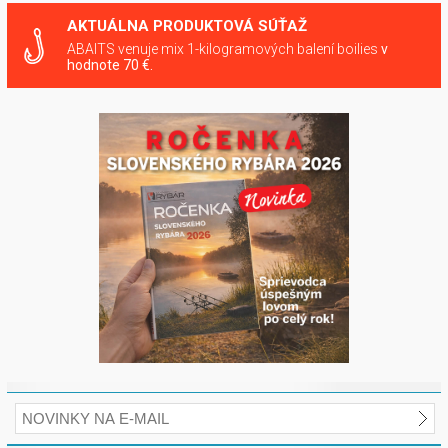
AKTUÁLNA PRODUKTOVÁ SÚŤAŽ
ABAITS venuje mix 1-kilogramových balení boilies
v
hodnote 70 €.