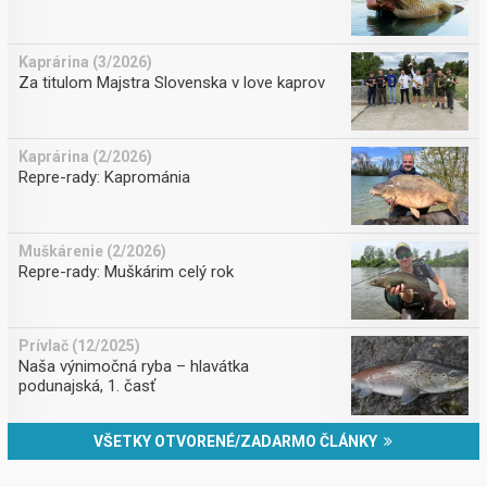
Kaprárina (3/2026)
Za titulom Majstra Slovenska v love kaprov
Kaprárina (2/2026)
Repre-rady: Kaprománia
Muškárenie (2/2026)
Repre-rady: Muškárim celý rok
Prívlač (12/2025)
Naša výnimočná ryba – hlavátka
podunajská, 1. časť
VŠETKY OTVORENÉ/ZADARMO ČLÁNKY