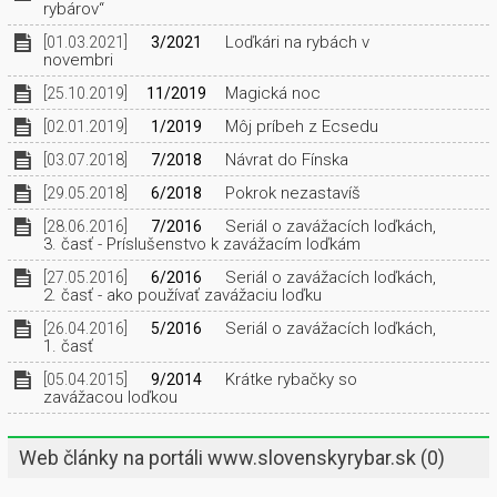
rybárov“
Loďkári na rybách v
[01.03.2021]
3/2021
novembri
Magická noc
[25.10.2019]
11/2019
Môj príbeh z Ecsedu
[02.01.2019]
1/2019
Návrat do Fínska
[03.07.2018]
7/2018
Pokrok nezastavíš
[29.05.2018]
6/2018
Seriál o zavážacích loďkách,
[28.06.2016]
7/2016
3. časť - Príslušenstvo k zavážacím loďkám
Seriál o zavážacích loďkách,
[27.05.2016]
6/2016
2. časť - ako používať zavážaciu loďku
Seriál o zavážacích loďkách,
[26.04.2016]
5/2016
1. časť
Krátke rybačky so
[05.04.2015]
9/2014
zavážacou loďkou
Web články na portáli www.slovenskyrybar.sk
(0)