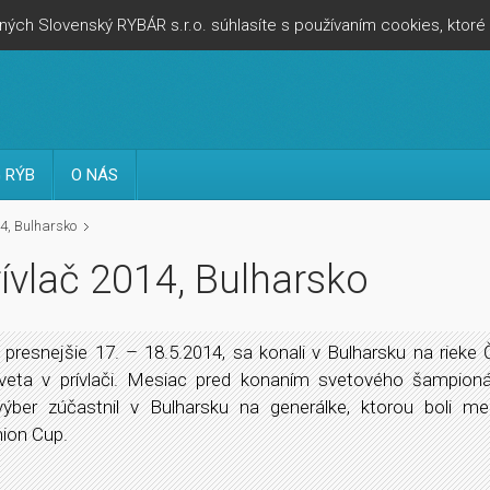
ých Slovenský RYBÁR s.r.o. súhlasíte s používaním cookies, ktor
 RÝB
O NÁS
4, Bulharsko
ívlač 2014, Bulharsko
, presnejšie 17. – 18.5.2014, sa konali v Bulharsku na rieke 
veta v prívlači. Mesiac pred konaním svetového šampion
výber zúčastnil v Bulharsku na generálke, ktorou boli me
nion Cup.