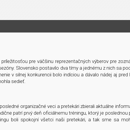
ou príležitosťou pre väčšinu reprezentačných výberov pre zoz
ezóny. Slovensko postavilo dva tímy a jednému z nich sa podar
ie v silnej konkurencii bolo indíciou a dávalo nádej aj pred b
mohla sedieť.
osledné organizačné veci a pretekári zbierali aktuálne inform
ične patrí prvý deň oficiálnemu tréningu, ktorý je poslednou p
ningu boli spokojní všetci naši pretekári, a tak sme sa moh