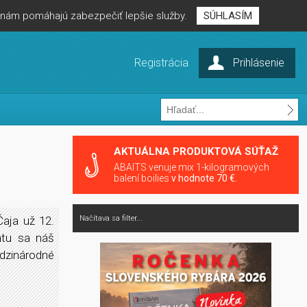
é nám pomáhajú zabezpečiť lepšie služby.
SÚHLASÍM
Registrácia
Prihlásenie
AKTUÁLNA PRODUKTOVÁ SÚŤAŽ
ABAITS venuje mix 1-kilogramových
balení boilies
v hodnote 70 €.
Čaja už 12.
Načítava sa filter...
átu sa náš
dzinárodné