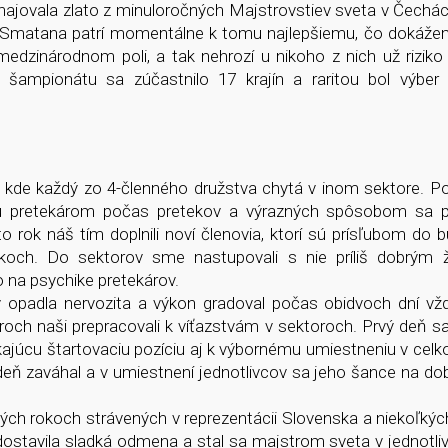
bhajovala zlato z minuloročných Majstrovstiev sveta v Čechá
aj Smatana patrí momentálne k tomu najlepšiemu, čo dokáže
dzinárodnom poli, a tak nehrozí u nikoho z nich už riziko
o šampionátu sa zúčastnilo 17 krajín a raritou bol výber
 kde každý zo 4-členného družstva chytá v inom sektore. P
 pretekárom počas pretekov a výrazných spôsobom sa p
rok náš tím doplnili noví členovia, ktorí sú prísľubom do 
okoch. Do sektorov sme nastupovali s nie príliš dobrým
o na psychike pretekárov.
 opadla nervozita a výkon gradoval počas obidvoch dní vž
roch naši prepracovali k víťazstvám v sektoroch. Prvý deň sa
ikajúcu štartovaciu pozíciu aj k výbornému umiestneniu v cel
deň zaváhal a v umiestnení jednotlivcov sa jeho šance na do
ých rokoch strávených v reprezentácii Slovenska a niekoľký
 dostavila sladká odmena a stal sa majstrom sveta v jednotli