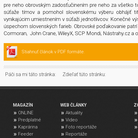
pre neho obrovským zadosťučinením pre neho za všetko to, 
súťaže tímov a pomohol slovenskému výberu obhájiť ti
vynikajúcim umiestnením v súťaži jednotlivcov. Konečné výs
úspechom slovenských farieb. Obrovské poďakovanie patrí
Cormoran, John Crane, WileyX, SCP Mondi, Nástrahy.cz a 
Stiahnuť článok v PDF formáte.
Páči sa mi táto stránka:
Zdieľať túto stránku:
MAGAZÍN
WEB ČLÁNKY
Z
ONLINE
Aktuality
Predplatné
Video
Kaprárina
Foto reportáže
Feeder
Reportáže