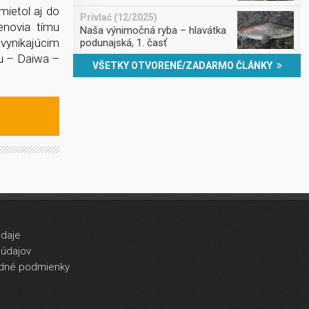
mietol aj do
Prívlač (12/2025)
enovia tímu
Naša výnimočná ryba – hlavátka
 vynikajúcim
podunajská, 1. časť
u – Daiwa –
VŠETKY OTVORENÉ/ZADARMO ČLÁNKY
údaje
údajov
dné podmienky