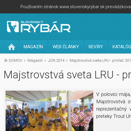
Používaním stránok www.slovenskyrybar.sk prevádzkovan
MAGAZÍN
WEB ČLÁNKY
REVÍRY
KATALÓG
DOMOV
Magazín
JÚN 2014
Majstrovstvá sveta LRU - prívlač 201
Majstrovstvá sveta LRU - pr
V polovici mája
Majstrovstvá s
reprezentačný 
preteky Trout U