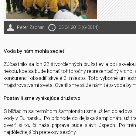
Peter Zachar
05.04.2015 (6/2014)
Voda by nám mohla sedieť
Zúčastnilo sa ich 22 štvorčlenných družstiev a boli skvel
riekou, kde sa bude konať tohtoročný reprezentačný vrchol s
konkurencii obsadiť skvelé 3. miesto. Toto výborné umiestnen
majstrovstvami sveta. Overili sme si, že nám táto voda by 
Postavili sme vynikajúce družstvo
S blížiacim sa termínom šampionátu sme už len dolaďovali p
vody v Bulharsku. Po príchode do dejiska šampionátu už trad
overiť si to, či naša príprava bude sláviť úspech. Po tré
najdôležitejších pretekov sezóny.