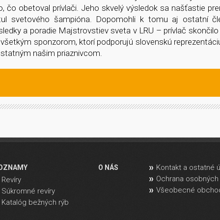
čo obetoval prívlači. Jeho skvelý výsledok sa našťastie pre
tul svetového šampióna. Dopomohli k tomu aj ostatní čl
ledky a poradie Majstrovstiev sveta v LRU – prívlač skončilo
 všetkým sponzorom, ktorí podporujú slovenskú reprezentáci
ostatným našim priaznivcom.
Kontakt a ostatné 
OZNAMY
O NÁS
Ochrana osobných 
Revíry
Všeobecné obcho
Súkromné revíry
Katalóg bežných rýb