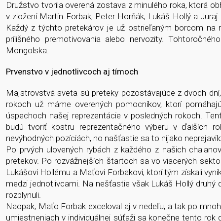
Družstvo tvorila overená zostava z minulého roka, ktorá o
v zložení Martin Forbak, Peter Horňák, Lukáš Hollý a Jur
Každý z týchto pretekárov je už ostrieľaným borcom na me
prílišného premotivovania alebo nervozity. Tohtoročnéh
Mongolska.
Prvenstvo v jednotlivcoch aj tímoch
Majstrovstvá sveta sú preteky pozostávajúce z dvoch dní,
rokoch už máme overených pomocníkov, ktorí pomáhajú
úspechoch našej reprezentácie v posledných rokoch. Tento 
budú tvoriť kostru reprezentačného výberu v ďalších r
nevýhodných pozíciách, no našťastie sa to nijako neprejavil
Po prvých ulovených rybách z každého z našich chalanov
pretekov. Po rozvážnejších štartoch sa vo viacerých sekto
Lukášovi Hollému a Maťovi Forbakovi, ktorí tým získali vyn
medzi jednotlivcami. Na nešťastie však Lukáš Hollý druhý 
rozplynuli.
Naopak, Maťo Forbak exceloval aj v nedeľu, a tak po mnoh
umiestneniach v individuálnej súťaži sa konečne tento rok