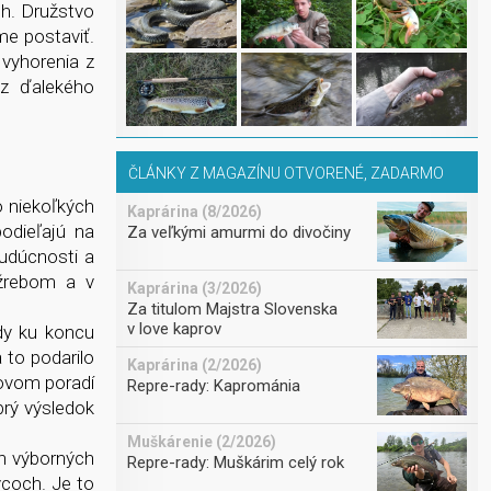
ch. Družstvo
me postaviť.
 vyhorenia z
 z ďalekého
ČLÁNKY Z MAGAZÍNU OTVORENÉ, ZADARMO
o niekoľkých
Kaprárina (8/2026)
odieľajú na
Za veľkými amurmi do divočiny
budúcnosti a
 žrebom a v
Kaprárina (3/2026)
Za titulom Majstra Slovenska
v love kaprov
dy ku koncu
 to podarilo
Kaprárina (2/2026)
kovom poradí
Repre-rady: Kaprománia
brý výsledok
Muškárenie (2/2026)
ch výborných
Repre-rady: Muškárim celý rok
vcoch. Je to