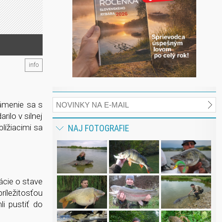
info
námenie sa s
ilo v silnej
lížiacimi sa
NAJ FOTOGRAFIE
ácie o stave
ríležitosťou
li pustiť do