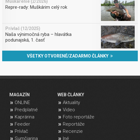
Muškárenie (2/2026)
Repre-rady: Muškárim celý rok
Prívlač (12/2025)
Naša výnimočná ryba – hlavátka
podunajská, 1. časť
VŠETKY OTVORENÉ/ZADARMO ČLÁNKY
MAGAZÍN
WEB ČLÁNKY
ONLINE
Aktuality
Predplatné
Video
Kaprárina
Foto reportáže
Feeder
Reportáže
Prívlač
Recenzie
Sumčiarina
Iné