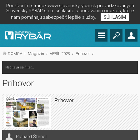
Používaním stránok www.slovenskyrybar.sk prevádzkovaných
Slovenský RYBÁR s.r.o. súhlasíte s používaním cookies, ktoré
nám pomáhajú zabezpečiť lepšie služby.
SÚHLASÍM
DOMOV
Magazín
APRÍL 2023
Príhovor
Načítava sa filter...
Príhovor
Príhovor
Richard Štencl