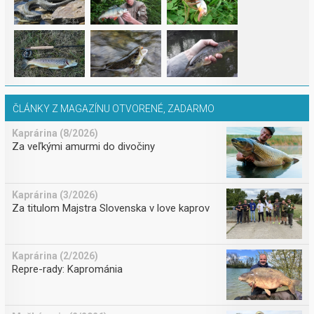
ČLÁNKY Z MAGAZÍNU OTVORENÉ, ZADARMO
Kaprárina (8/2026)
Za veľkými amurmi do divočiny
Kaprárina (3/2026)
Za titulom Majstra Slovenska v love kaprov
Kaprárina (2/2026)
Repre-rady: Kaprománia