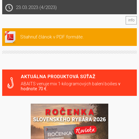
23.03.2023 (4/2023)
info
Stiahnuť článok v PDF formáte.
AKTUÁLNA PRODUKTOVÁ SÚŤAŽ
ABAITS venuje mix 1-kilogramových balení boilies
v
hodnote 70 €.