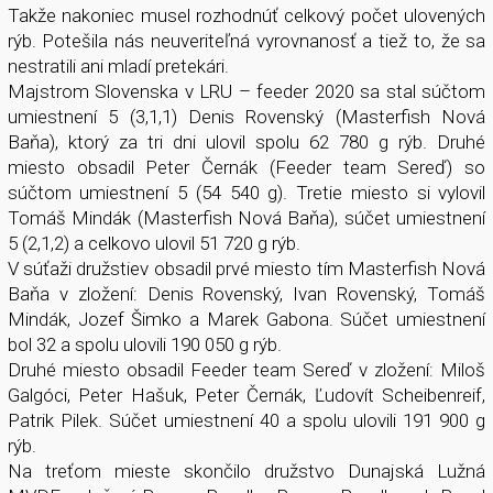
Takže nakoniec musel rozhodnúť celkový počet ulovených
rýb. Potešila nás neuveriteľná vyrovnanosť a tiež to, že sa
nestratili ani mladí pretekári.
Majstrom Slovenska v LRU – feeder 2020 sa stal súčtom
umiestnení 5 (3,1,1) Denis Rovenský (Masterfish Nová
Baňa), ktorý za tri dni ulovil spolu 62 780 g rýb. Druhé
miesto obsadil Peter Černák (Feeder team Sereď) so
súčtom umiestnení 5 (54 540 g). Tretie miesto si vylovil
Tomáš Mindák (Masterfish Nová Baňa), súčet umiestnení
5 (2,1,2) a celkovo ulovil 51 720 g rýb.
V súťaži družstiev obsadil prvé miesto tím Masterfish Nová
Baňa v zložení: Denis Rovenský, Ivan Rovenský, Tomáš
Mindák, Jozef Šimko a Marek Gabona. Súčet umiestnení
bol 32 a spolu ulovili 190 050 g rýb.
Druhé miesto obsadil Feeder team Sereď v zložení: Miloš
Galgóci, Peter Hašuk, Peter Černák, Ľudovít Scheibenreif,
Patrik Pilek. Súčet umiestnení 40 a spolu ulovili 191 900 g
rýb.
Na treťom mieste skončilo družstvo Dunajská Lužná