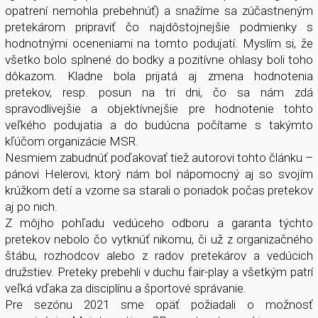
opatrení nemohla prebehnúť) a snažíme sa zúčastneným
pretekárom pripraviť čo najdôstojnejšie podmienky s
hodnotnými oceneniami na tomto podujatí. Myslím si, že
všetko bolo splnené do bodky a pozitívne ohlasy boli toho
dôkazom. Kladne bola prijatá aj zmena hodnotenia
pretekov, resp. posun na tri dni, čo sa nám zdá
spravodlivejšie a objektívnejšie pre hodnotenie tohto
veľkého podujatia a do budúcna počítame s takýmto
kľúčom organizácie MSR.
Nesmiem zabudnúť poďakovať tiež autorovi tohto článku –
pánovi Helerovi, ktorý nám bol nápomocný aj so svojím
krúžkom detí a vzorne sa starali o poriadok počas pretekov
aj po nich.
Z môjho pohľadu vedúceho odboru a garanta týchto
pretekov nebolo čo vytknúť nikomu, či už z organizačného
štábu, rozhodcov alebo z radov pretekárov a vedúcich
družstiev. Preteky prebehli v duchu fair-play a všetkým patrí
veľká vďaka za disciplínu a športové správanie.
Pre sezónu 2021 sme opäť požiadali o možnosť