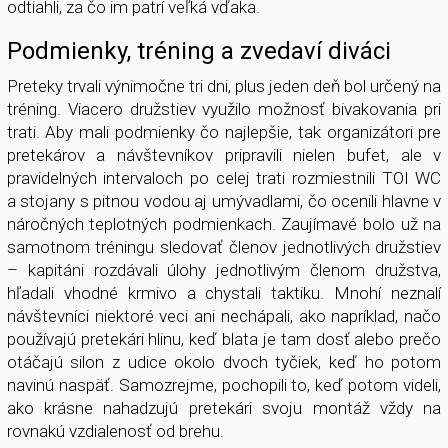
odtiahli, za čo im patrí veľká vďaka.
Podmienky, tréning a zvedaví diváci
Preteky trvali výnimočne tri dni, plus jeden deň bol určený na
tréning. Viacero družstiev využilo možnosť bivakovania pri
trati. Aby mali podmienky čo najlepšie, tak organizátori pre
pretekárov a návštevníkov pripravili nielen bufet, ale v
pravidelných intervaloch po celej trati rozmiestnili TOI WC
a stojany s pitnou vodou aj umývadlami, čo ocenili hlavne v
náročných teplotných podmienkach. Zaujímavé bolo už na
samotnom tréningu sledovať členov jednotlivých družstiev
– kapitáni rozdávali úlohy jednotlivým členom družstva,
hľadali vhodné krmivo a chystali taktiku. Mnohí neznalí
návštevníci niektoré veci ani nechápali, ako napríklad, načo
používajú pretekári hlinu, keď blata je tam dosť alebo prečo
otáčajú silon z udice okolo dvoch tyčiek, keď ho potom
navinú naspäť. Samozrejme, pochopili to, keď potom videli,
ako krásne nahadzujú pretekári svoju montáž vždy na
rovnakú vzdialenosť od brehu.