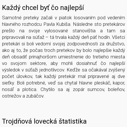
Každý chcel byť čo najlepší
Samotné preteky začali v piatok losovaním pod vedením
hlavného rozhodcu Pavla Kubiša. Následne sto pretekárov
prešlo na svoje vylosované stanovištia a tam sa
pripravovali na súťaž – tá trvala každý deň päť hodín. Všetci
pretekári si boli vedomí svojej zodpovednosti za družstvo,
ako aj to, že počas troch pretekov by bolo najlepšie každý
deň obsadiť prinajhoršom umiestnenie do tretieho miesta
vo svojom sektore, aby mohli dosiahnuť čo najlepší
výsledok v súťaži jednotlivcov. Keďže sa očakával zvýšený
počet úlovkov, tak každý pretekár mal pripravené aj dve
sieťky. Boli potrebné, veď sa chytal hlavne pleskáč, kapor,
nosáľ a plotica. Chytilo sa aj zopár sumcov, boleňov,
ostriežov a zubáčov.
Trojdňová lovecká štatistika