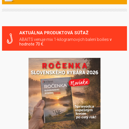
AKTUÁLNA PRODUKTOVÁ SÚŤAŽ
ABAITS venuje mix 1-kilogramových balení boilies
v
hodnote 70 €.