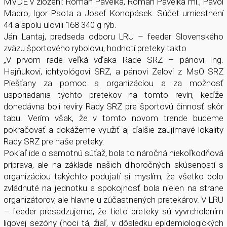
MVDE v zložení: Roman Pavelka, Roman Pavelka ml., Pavol
Madro, Igor Psota a Josef Konopásek. Súčet umiestnení
44 a spolu ulovili 168 340 g rýb.
Ján Lantaj, predseda odboru LRU – feeder Slovenského
zväzu športového rybolovu, hodnotí preteky takto
„V prvom rade veľká vďaka Rade SRZ – pánovi Ing.
Hajňukovi, ichtyológovi SRZ, a pánovi Zelovi z MsO SRZ
Piešťany za pomoc s organizáciou a za možnosť
usporiadania týchto pretekov na tomto revíri, keďže
donedávna boli revíry Rady SRZ pre športovú činnosť skôr
tabu. Verím však, že v tomto novom trende budeme
pokračovať a dokážeme využiť aj ďalšie zaujímavé lokality
Rady SRZ pre naše preteky.
Pokiaľ ide o samotnú súťaž, bola to náročná niekoľkodňová
príprava, ale na základe našich dlhoročných skúseností s
organizáciou takýchto podujatí si myslím, že všetko bolo
zvládnuté na jednotku a spokojnosť bola nielen na strane
organizátorov, ale hlavne u zúčastnených pretekárov. V LRU
– feeder presadzujeme, že tieto preteky sú vyvrcholením
ligovej sezóny (hoci tá, žiaľ, v dôsledku epidemiologických