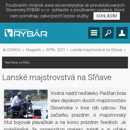
Používaním stránok www.slovenskyrybar.sk prevádzkovaných
Slovenský RYBÁR s.r.o. súhlasíte s používaním cookies, ktoré
nám pomáhajú zabezpečiť lepšie služby.
SÚHLASÍM
DOMOV
Magazín
APRÍL 2021
Lanské majstrovstvá na Sľňave
Načítava sa filter...
Lanské majstrovstvá na Sľňave
Vodná nádrž neďaleko Piešťan bola
vlani dejiskom dvoch majstrovstiev
Slovenska v love rýb udicou. Na
začiatku prázdnin o majstrovský
titul bojovali plavačkári a na konci prázdnin feedristi. Je
potešiteľné, že organizátori preteky zvládli a aj vďaka