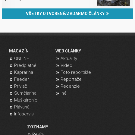
VŠETKY OTVORENÉ/ZADARMO ČLÁNKY
MAGAZÍN
WEB ČLÁNKY
ONLINE
Aktuality
Predplatné
Video
Kaprárina
Foto reportáže
Feeder
Reportáže
Prívlač
Recenzie
Sumčiarina
Iné
Muškárenie
Plávaná
Infoservis
ZOZNAMY
Revíry