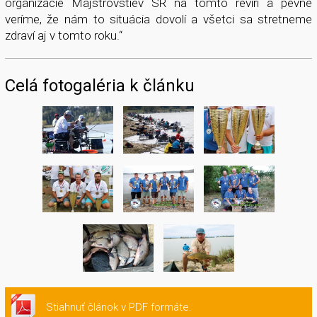
organizácie Majstrovstiev SR na tomto revíri a pevne
veríme, že nám to situácia dovolí a všetci sa stretneme
zdraví aj v tomto roku.“
Celá fotogaléria k článku
Stiahnuť článok v PDF formáte.