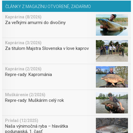
ČLÁNKY Z MAGAZÍNU OTVORENÉ, ZADARMO
Kaprárina (8/2026)
Za veľkými amurmi do divočiny
Kaprárina (3/2026)
Za titulom Majstra Slovenska v love kaprov
Kaprárina (2/2026)
Repre-rady: Kaprománia
Muškárenie (2/2026)
Repre-rady: Muškárim celý rok
Prívlač (12/2025)
Naša výnimočná ryba – hlavátka
podunajská, 1. časť