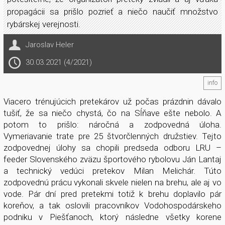
propagácii sa prišlo pozrieť a niečo naučiť množstvo
rybárskej verejnosti.
Jaroslav Heler
30.03.2021 (4/2021)
info
Viacero trénujúcich pretekárov už počas prázdnin dávalo
tušiť, že sa niečo chystá, čo na Sĺňave ešte nebolo. A
potom to prišlo: náročná a zodpovedná úloha.
Vymeriavanie trate pre 25 štvorčlenných družstiev. Tejto
zodpovednej úlohy sa chopili predseda odboru LRU –
feeder Slovenského zväzu športového rybolovu Ján Lantaj
a technický vedúci pretekov Milan Melichár. Túto
zodpovednú prácu vykonali skvele nielen na brehu, ale aj vo
vode. Pár dní pred pretekmi totiž k brehu doplavilo pár
koreňov, a tak oslovili pracovníkov Vodohospodárskeho
podniku v Piešťanoch, ktorý následne všetky korene