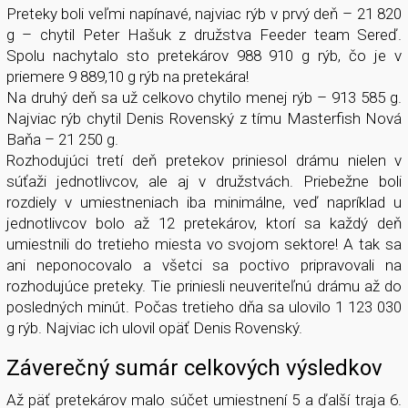
Preteky boli veľmi napínavé, najviac rýb v prvý deň – 21 820
g – chytil Peter Hašuk z družstva Feeder team Sereď.
Spolu nachytalo sto pretekárov 988 910 g rýb, čo je v
priemere 9 889,10 g rýb na pretekára!
Na druhý deň sa už celkovo chytilo menej rýb – 913 585 g.
Najviac rýb chytil Denis Rovenský z tímu Masterfish Nová
Baňa – 21 250 g.
Rozhodujúci tretí deň pretekov priniesol drámu nielen v
súťaži jednotlivcov, ale aj v družstvách. Priebežne boli
rozdiely v umiestneniach iba minimálne, veď napríklad u
jednotlivcov bolo až 12 pretekárov, ktorí sa každý deň
umiestnili do tretieho miesta vo svojom sektore! A tak sa
ani neponocovalo a všetci sa poctivo pripravovali na
rozhodujúce preteky. Tie priniesli neuveriteľnú drámu až do
posledných minút. Počas tretieho dňa sa ulovilo 1 123 030
g rýb. Najviac ich ulovil opäť Denis Rovenský.
Záverečný sumár celkových výsledkov
Až päť pretekárov malo súčet umiestnení 5 a ďalší traja 6.