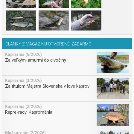
ČLÁNKY Z MAGAZÍNU OTVORENÉ, ZADARMO
Kaprárina (8/2026)
Za veľkými amurmi do divočiny
Kaprárina (3/2026)
Za titulom Majstra Slovenska v love kaprov
Kaprárina (2/2026)
Repre-rady: Kaprománia
Muškárenie (2/2026)