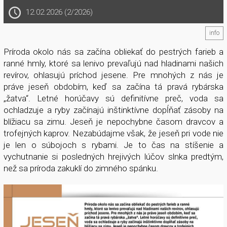
12.02.2026 (2/2026)
info
Príroda okolo nás sa začína obliekať do pestrých farieb a
ranné hmly, ktoré sa lenivo prevaľujú nad hladinami našich
revírov, ohlasujú príchod jesene. Pre mnohých z nás je
práve jeseň obdobím, keď sa začína tá pravá rybárska
„žatva“. Letné horúčavy sú definitívne preč, voda sa
ochladzuje a ryby začínajú inštinktívne dopĺňať zásoby na
blížiacu sa zimu. Jeseň je nepochybne časom dravcov a
trofejných kaprov. Nezabúdajme však, že jeseň pri vode nie
je len o súbojoch s rybami. Je to čas na stíšenie a
vychutnanie si posledných hrejivých lúčov slnka predtým,
než sa príroda zakuklí do zimného spánku.