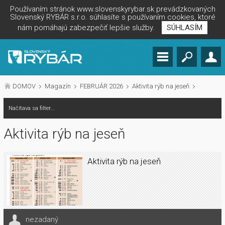
Používaním stránok www.slovenskyrybar.sk prevádzkovaných
Slovenský RYBÁR s.r.o. súhlasíte s používaním cookies, ktoré
nám pomáhajú zabezpečiť lepšie služby.
SÚHLASÍM
DOMOV
Magazín
FEBRUÁR 2026
Aktivita rýb na jeseň
Načítava sa filter...
Aktivita rýb na jeseň
Aktivita rýb na jeseň
nezadaný