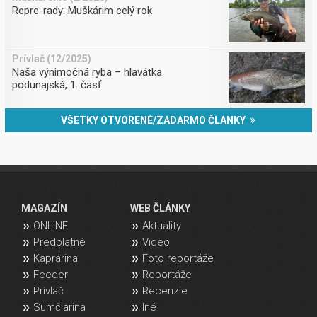
Repre-rady: Muškárim celý rok
Prívlač (12/2025)
Naša výnimočná ryba – hlavátka
podunajská, 1. časť
VŠETKY OTVORENÉ/ZADARMO ČLÁNKY
MAGAZÍN
WEB ČLÁNKY
ONLINE
Aktuality
Predplatné
Video
Kaprárina
Foto reportáže
Feeder
Reportáže
Prívlač
Recenzie
Sumčiarina
Iné