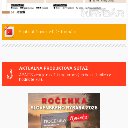
Stiahnuť článok v PDF formáte.
AKTUÁLNA PRODUKTOVÁ SÚŤAŽ
ABAITS venuje mix 1-kilogramových balení boilies
v
hodnote 70 €.