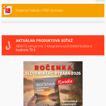
Stiahnuť článok v PDF formáte.
AKTUÁLNA PRODUKTOVÁ SÚŤAŽ
ABAITS venuje mix 1-kilogramových balení boilies
v
hodnote 70 €.