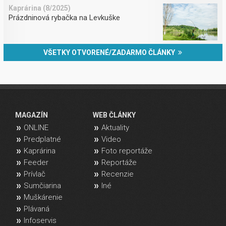
Kaprárina (8/2025)
Prázdninová rybačka na Levkuške
VŠETKY OTVORENÉ/ZADARMO ČLÁNKY
MAGAZÍN
WEB ČLÁNKY
ONLINE
Aktuality
Predplatné
Video
Kaprárina
Foto reportáže
Feeder
Reportáže
Prívlač
Recenzie
Sumčiarina
Iné
Muškárenie
Plávaná
Infoservis