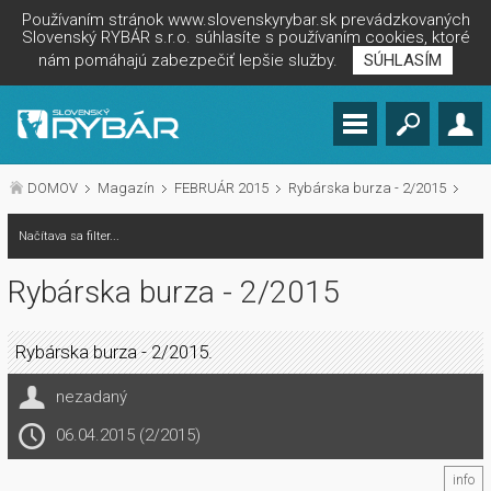
Používaním stránok www.slovenskyrybar.sk prevádzkovaných
Slovenský RYBÁR s.r.o. súhlasíte s používaním cookies, ktoré
nám pomáhajú zabezpečiť lepšie služby.
SÚHLASÍM
DOMOV
Magazín
FEBRUÁR 2015
Rybárska burza - 2/2015
Načítava sa filter...
Rybárska burza - 2/2015
Rybárska burza - 2/2015.
nezadaný
06.04.2015 (2/2015)
info