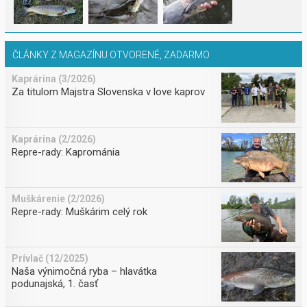
ČLÁNKY Z MAGAZÍNU OTVORENÉ, ZADARMO
Kaprárina (3/2026)
Za titulom Majstra Slovenska v love kaprov
Kaprárina (2/2026)
Repre-rady: Kaprománia
Muškárenie (2/2026)
Repre-rady: Muškárim celý rok
Prívlač (12/2025)
Naša výnimočná ryba – hlavátka
podunajská, 1. časť