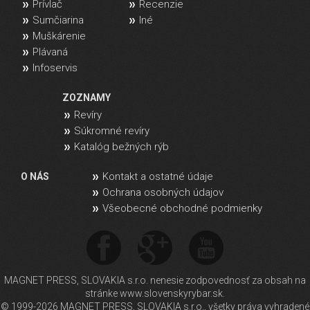
Prívlač
Recenzie
Sumčiarina
Iné
Muškárenie
Plávaná
Infoservis
ZOZNAMY
Revíry
Súkromné revíry
Katalóg bežných rýb
Kontakt a ostatné údaje
O NÁS
Ochrana osobných údajov
Všeobecné obchodné podmienky
MAGNET PRESS, SLOVAKIA s.r.o. nenesie zodpovednosť za obsah na
stránke www.slovenskyrybar.sk.
© 1999-2026 MAGNET PRESS, SLOVAKIA s.r.o., všetky práva vyhradené