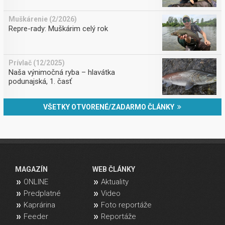
Muškárenie (2/2026)
Repre-rady: Muškárim celý rok
Prívlač (12/2025)
Naša výnimočná ryba – hlavátka
podunajská, 1. časť
VŠETKY OTVORENÉ/ZADARMO ČLÁNKY
MAGAZÍN
WEB ČLÁNKY
ONLINE
Aktuality
Predplatné
Video
Kaprárina
Foto reportáže
Feeder
Reportáže