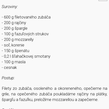
Suroviny:
- 600 g filetovaného zubáča
- 200 g rajčiny
- 200 g špargle
- 100 g fazuľových strukov
- 200 g mozzarelly
- soľ, korenie
- 150 g špenátu
- 0,2 l šľahačkovej smotany
- 100 g masla
- cesnak
Postup:
Filety zo zubáča, osoleného a okoreneného, opečieme na
grile, na opečeného zubáča poukladáme rajčiny na plátky,
špargľu a fazuľku, preložíme mozzarellou a zapečieme.