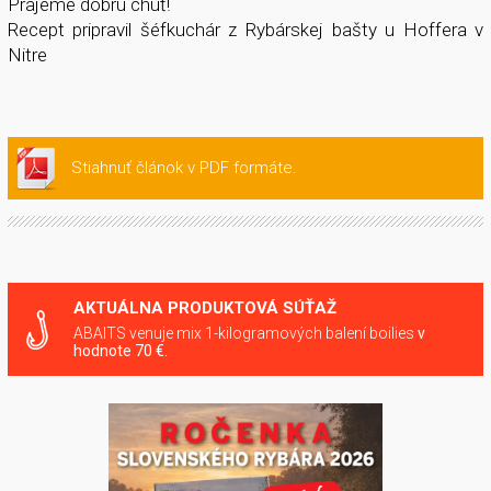
Prajeme dobrú chuť!
Recept pripravil šéfkuchár z Rybárskej bašty u Hoffera v
Nitre
Stiahnuť článok v PDF formáte.
AKTUÁLNA PRODUKTOVÁ SÚŤAŽ
ABAITS venuje mix 1-kilogramových balení boilies
v
hodnote 70 €.