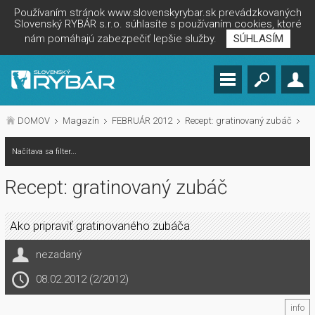
Používaním stránok www.slovenskyrybar.sk prevádzkovaných
Slovenský RYBÁR s.r.o. súhlasíte s používaním cookies, ktoré
nám pomáhajú zabezpečiť lepšie služby.
SÚHLASÍM
DOMOV
Magazín
FEBRUÁR 2012
Recept: gratinovaný zubáč
Načítava sa filter...
Recept: gratinovaný zubáč
Ako pripraviť gratinovaného zubáča
nezadaný
08.02.2012 (2/2012)
info