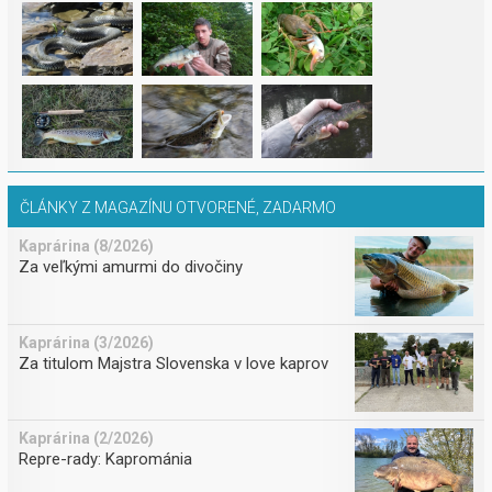
ČLÁNKY Z MAGAZÍNU OTVORENÉ, ZADARMO
Kaprárina (8/2026)
Za veľkými amurmi do divočiny
Kaprárina (3/2026)
Za titulom Majstra Slovenska v love kaprov
Kaprárina (2/2026)
Repre-rady: Kaprománia