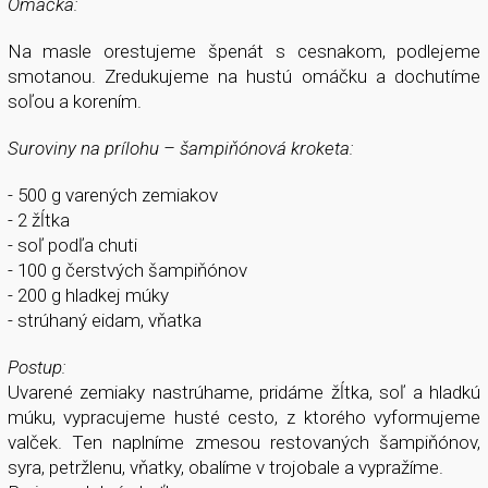
Omáčka:
Na masle orestujeme špenát s cesnakom, podlejeme
smotanou. Zredukujeme na hustú omáčku a dochutíme
soľou a korením.
Suroviny na prílohu – šampiňónová kroketa:
- 500 g varených zemiakov
- 2 žĺtka
- soľ podľa chuti
- 100 g čerstvých šampiňónov
- 200 g hladkej múky
- strúhaný eidam, vňatka
Postup:
Uvarené zemiaky nastrúhame, pridáme žĺtka, soľ a hladkú
múku, vypracujeme husté cesto, z ktorého vyformujeme
valček. Ten naplníme zmesou restovaných šampiňónov,
syra, petržlenu, vňatky, obalíme v trojobale a vypražíme.