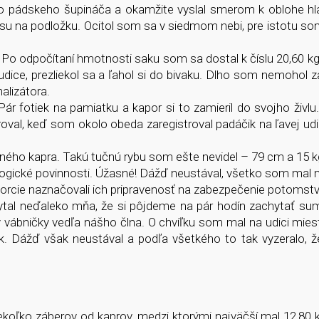
o pádskeho šupináča a okamžite vyslal smerom k oblohe hlas
ásu na podložku. Ocitol som sa v siedmom nebi, pre istotu som
 Po odpočítaní hmotnosti saku som sa dostal k číslu 20,60 kg
 udice, prezliekol sa a ľahol si do bivaku. Dlho som nemohol 
alizátora.
ár fotiek na pamiatku a kapor si to zamieril do svojho živl
oval, keď som okolo obeda zaregistroval padáčik na ľavej ud
eného kapra. Takú tučnú rybu som ešte nevidel – 79 cm a 15 k
iologické povinnosti. Úžasné! Dážď neustával, všetko som mal 
roporcie naznačovali ich pripravenosť na zabezpečenie potomstv
tal neďaleko mňa, že si pôjdeme na pár hodín zachytať sum
ky vábničky vedľa nášho člna. O chvíľku som mal na udici mie
k. Dážď však neustával a podľa všetkého to tak vyzeralo, 
ekoľko záberov od kaprov, medzi ktorými najväčší mal 12,80