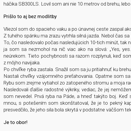
háčika SB300LS. Lovil som ani nie 10 metrov od brehu, lebo 
Prišlo to aj bez modlitby
Vliezol som do spacieho vaku a po únavnej ceste zaspal ako d
Z tuhého spánku ma zrazu vytrhla silná jazda. Nebol čas sa 
To, čo nasledovalo počas nasledujúcich 10-tich minút, tak n
ja som sa nezmohol na nič viac ako na slová: „Yes, yes...
neúrekom. Tieto pochybnosti sa razom rozplynuli, keď som 
z môjho navijaka.
Po chvíľke ryba zastala. Snažil som sa ju pritiahnuť ku bre
Nastali chvíľky vzájomného preťahovania. Opatrne som sa op
Rybu som zrejme vytiahol zo zatopeného stromu a moja rad
Nasledovali ďalšie radostné výkriky, vediac, že jej nemôž
som nevedel. Prvá ryba na Páde, a hneď takýto boj. Keď sa
mnou, s potešením som skonštatoval, že je to pekný kap
presvedčilo, že jeho sila bola skrytá v podstatne väčšom tel
Je to obor!