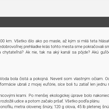
1 200 km. Všetko išlo ako po masle, až kým si milá teta hlás
 nedobrovoľnej prehliadke krás tohto mesta sme pokračovali s
a chytateľná? Ak nie, tak na aký kanál sa pôjde? Akú guľô
i. Voda bola čistá a pokojná. Neveril som vlastným očiam. 
ormácie ubrali z mojej eufórie, síce boli tu zatiaľ len jednu 
nicovými krami. Po menšej ekologickej úprave bolo nakoniec
rozložili udice a potom začalo pršať. Všetko podľa plánu.
filu, metra olovenej šnúry, 120 g olova, 45 lb pletenej šn