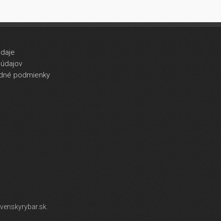
údaje
údajov
dné podmienky
venskyrybar.sk.