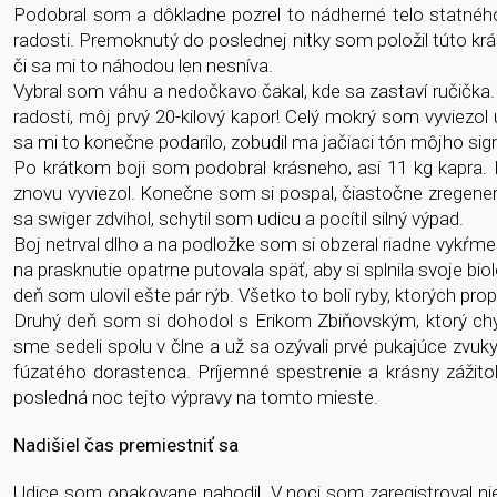
Podobral som a dôkladne pozrel to nádherné telo statnéh
radosti. Premoknutý do poslednej nitky som položil túto kr
či sa mi to náhodou len nesníva.
Vybral som váhu a nedočkavo čakal, kde sa zastaví ručička.
radosti, môj prvý 20-kilový kapor! Celý mokrý som vyviezol
sa mi to konečne podarilo, zobudil ma jačiaci tón môjho sign
Po krátkom boji som podobral krásneho, asi 11 kg kapra. P
znovu vyviezol. Konečne som si pospal, čiastočne zregener
sa swiger zdvihol, schytil som udicu a pocítil silný výpad.
Boj netrval dlho a na podložke som si obzeral riadne vykŕm
na prasknutie opatrne putovala späť, aby si splnila svoje b
deň som ulovil ešte pár rýb. Všetko to boli ryby, ktorých p
Druhý deň som si dohodol s Erikom Zbiňovským, ktorý chy
sme sedeli spolu v člne a už sa ozývali prvé pukajúce zvu
fúzatého dorastenca. Príjemné spestrenie a krásny zážito
posledná noc tejto výpravy na tomto mieste.
Nadišiel čas
premiestniť sa
Udice som opakovane nahodil. V noci som zaregistroval ni