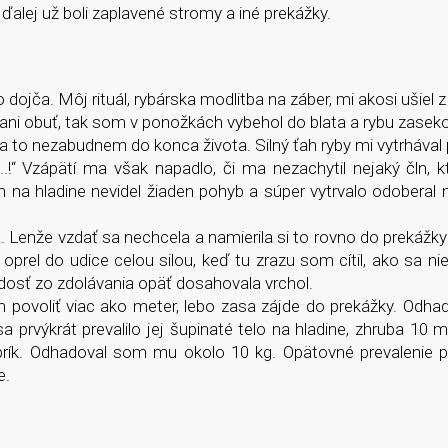
ďalej už boli zaplavené stromy a iné prekážky.
ojča. Môj rituál, rybárska modlitba na záber, mi akosi ušiel z
ani obuť, tak som v ponožkách vybehol do blata a rybu zaseko
a to nezabudnem do konca života. Silný ťah ryby mi vytrhával p
!“ Vzápätí ma však napadlo, či ma nezachytil nejaký čln, k
na hladine nevidel žiaden pohyb a súper vytrvalo odoberal 
hu. Lenže vzdať sa nechcela a namierila si to rovno do prekážk
rel do udice celou silou, keď tu zrazu som cítil, ako sa nie
osť zo zdolávania opäť dosahovala vrchol.
em povoliť viac ako meter, lebo zasa zájde do prekážky. Odha
 prvýkrát prevalilo jej šupinaté telo na hladine, zhruba 10 
rík. Odhadoval som mu okolo 10 kg. Opätovné prevalenie p
e.