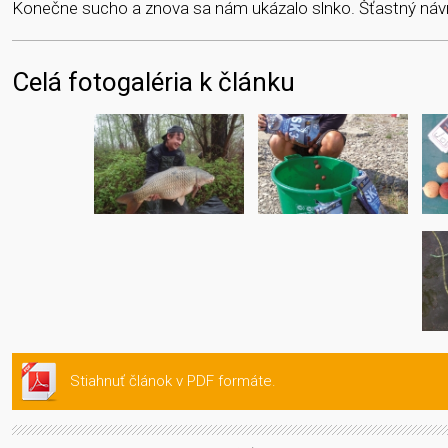
Konečne sucho a znova sa nám ukázalo slnko. Šťastný návra
Celá fotogaléria k článku
Stiahnuť článok v PDF formáte.