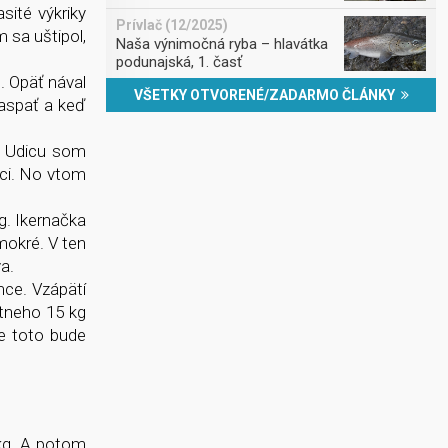
ité výkriky
Prívlač (12/2025)
 sa uštipol,
Naša výnimočná ryba – hlavátka
podunajská, 1. časť
. Opäť nával
VŠETKY OTVORENÉ/ZADARMO ČLÁNKY
zaspať a keď
u. Udicu som
ici. No vtom
g. Ikernačka
mokré. V ten
a.
ce. Vzápätí
stneho 15 kg
že toto bude
 kg. A potom