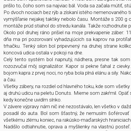
prišlo to, čoho som sa najviac bál. Voda sa začala mútiť, st
Po dvoch nociach bez rýb a získaní istého nemenovaného ti
vymýšľanie nejakej taktiky nebolo času. Montáže s 200 g 
montáže prúd stiahol do stredu kanála. Takže rozhodnutie 
Okolo pol druhej ráno prišiel na moje prekvapenie záber: 1
dňa ma pri pozorovaní vyhadzujúcich sa kaprov na protiľ
trhačku. Tenký silon bol pripevnený na druhej strane kolí
koncová udica ostala v pokoji na dne.
Celý tento systém bol napnutý, nádhera, presne tak som s
rozozvučal môj signalizátor. Kapor si pekne ťahal z cievky.
bojom kapra z prvej noci, no ryba bola plná elánu a sily. Nak
a čau.
Všetky zábery, na rozdiel od hlavného toku, kde som všetky 
aj druhú udicu na peletu Donuts. Mierne som zakŕmil. Opäť s
kedy konečne uvidím slnko.
V závere výpravy nám nič iné nezostávalo, len všetko v daž
posadil do auta. Bol som šťastný, že nemusím šoférovať
všetkému zlému koniec, na rakúsko-maďarských hraniciach 
Nadišlo odtiahnutie, oprava a myšlienky na vlastnú post