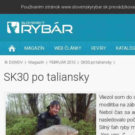
Používaním stránok www.slovenskyrybar.sk prevádzkovan
MAGAZÍN
WEB ČLÁNKY
REVÍRY
KATALÓG
DOMOV
Magazín
FEBRUÁR 2010
SK30 po taliansky
SK30 po taliansky
Vliezol som do 
modlitba na zábe
Nebol čas sa an
nasledovalo poč
Silný ťah ryby 
„Yes, yes...!“