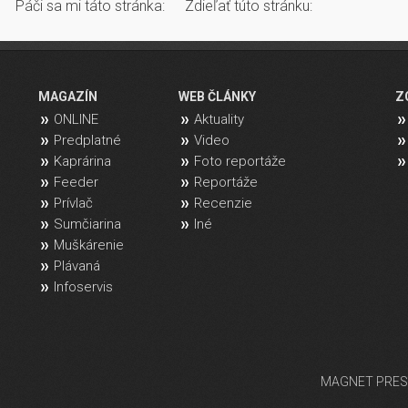
Páči sa mi táto stránka:
Zdieľať túto stránku:
MAGAZÍN
WEB ČLÁNKY
Z
ONLINE
Aktuality
Predplatné
Video
Kaprárina
Foto reportáže
Feeder
Reportáže
Prívlač
Recenzie
Sumčiarina
Iné
Muškárenie
Plávaná
Infoservis
MAGNET PRESS, 