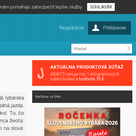
é nám pomáhajú zabezpečiť lepšie služby.
SÚHLASÍM
Registrácia
Prihlásenie
AKTUÁLNA PRODUKTOVÁ SÚŤAŽ
ABAITS venuje mix 1-kilogramových
balení boilies
v hodnote 70 €.
l, rybárska
Načítava sa filter...
ilná jazda.
kol. To, čo
nca života.
o na slová: