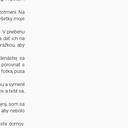
 zotmení. Na
 všetky moje
. V priebehu
 dať ich na
arážkou, aby
edenástej sa
o porovnať s
: fotka, pusa
ku a vymenil
 a tešil sa,
ojný, som sa
 aby nebolo
este domov.