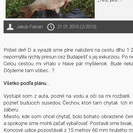
Jakub Fabian
21.01.2010 (2/2010)
Prišiel deň D a vyrazili sme plne naložení na cestu dlhú 
nepomýlila rýchly presun cez Budapešť s jej exkurziou. Po
Celou cestou mi vŕtalo v hlave pár myšlienok: Bude riek
Dôjdeme tam vôbec...?
Všetko podľa plánu...
Vystúpil som z auta, pozrel na vodu a oči sa mi rozžiaril
pozrieť budúcich susedov, Čechov, ktorí tam chytali. Ich inf
záberu.
Miesto, kde som chcel chytať, bolo bohato obrastené čer
a spokojne sme mohli začať vybaľovať. Postavili sme bivak, 
Koncové udice pozostávali z 15 metrov 60 mm hrubého mono