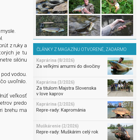
 mysle.
l.
rút z ruky a
ČLÁNKY Z MAGAZÍNU OTVORENÉ, ZADARMO
torých je tu
metre silónu
Kaprárina (8/2026)
Za veľkými amurmi do divočiny
y pod vodou.
čo uvoľnilo.
Kaprárina (3/2026)
Za titulom Majstra Slovenska
v love kaprov
dnúť veľkosť
metrov predo
Kaprárina (2/2026)
ri brehu ma
Repre-rady: Kaprománia
Muškárenie (2/2026)
Repre-rady: Muškárim celý rok