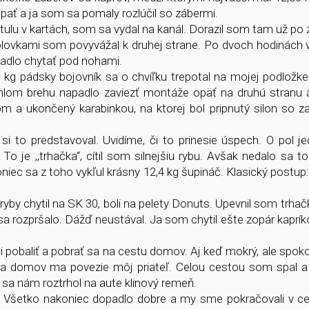
úpať a ja som sa pomaly rozlúčil so zábermi.
tulu v kartách, som sa vydal na kanál. Dorazil som tam už po
olovkami som povyvážal k druhej strane. Po dvoch hodinách
padlo chytať pod nohami.
1 kg pádsky bojovník sa o chvíľku trepotal na mojej podložke
ahlom brehu napadlo zaviezť montáže opäť na druhú stranu a
kom a ukončený karabinkou, na ktorej bol pripnutý silon so z
i to predstavoval. Uvidíme, či to prinesie úspech. O pol j
 To je ,,trhačka“, cítil som silnejšiu rybu. Avšak nedalo sa t
oniec sa z toho vykľul krásny 12,4 kg šupináč. Klasický postup
ryby chytil na SK 30, boli na pelety Donuts. Upevnil som trhač
a rozpršalo. Dážď neustával. Ja som chytil ešte zopár kapríkov
di pobaliť a pobrať sa na cestu domov. Aj keď mokrý, ale spok
 a domov ma povezie môj priateľ. Celou cestou som spal a
sa nám roztrhol na aute klinový remeň.
eľ. Všetko nakoniec dopadlo dobre a my sme pokračovali v c