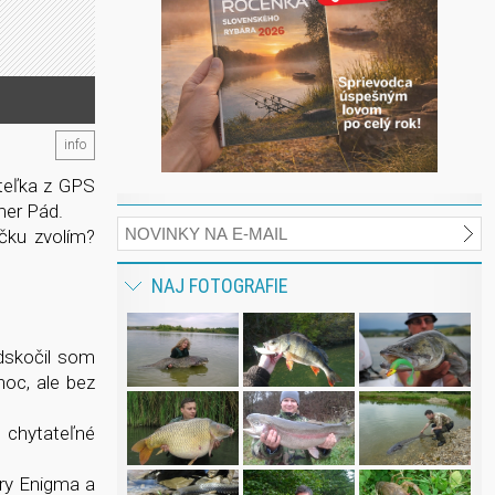
info
ateľka z GPS
mer Pád.
čku zvolím?
NAJ FOTOGRAFIE
Odskočil som
noc, ale bez
 chytateľné
úry Enigma a