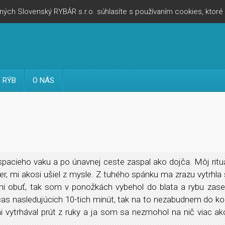
ých Slovenský RYBÁR s.r.o. súhlasíte s používaním cookies, ktor
 RÝB
O NÁS
spacieho vaku a po únavnej ceste zaspal ako dojča. Môj rituá
r, mi akosi ušiel z mysle. Z tuhého spánku ma zrazu vytrhla s
i obuť, tak som v ponožkách vybehol do blata a rybu zase
as nasledujúcich 10-tich minút, tak na to nezabudnem do ko
mi vytrhával prút z ruky a ja som sa nezmohol na nič viac ak