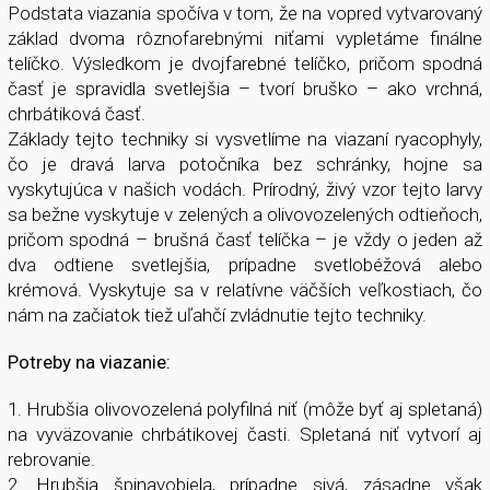
Podstata viazania spočíva v tom, že na vopred vytvarovaný
základ dvoma rôznofarebnými niťami vypletáme finálne
telíčko. Výsledkom je dvojfarebné telíčko, pričom spodná
časť je spravidla svetlejšia – tvorí bruško – ako vrchná,
chrbátiková časť.
Základy tejto techniky si vysvetlíme na viazaní ryacophyly,
čo je dravá larva potočníka bez schránky, hojne sa
vyskytujúca v našich vodách. Prírodný, živý vzor tejto larvy
sa bežne vyskytuje v zelených a olivovozelených odtieňoch,
pričom spodná – brušná časť telíčka – je vždy o jeden až
dva odtiene svetlejšia, prípadne svetlobéžová alebo
krémová. Vyskytuje sa v relatívne väčších veľkostiach, čo
nám na začiatok tiež uľahčí zvládnutie tejto techniky.
Potreby na viazanie:
1. Hrubšia olivovozelená polyfilná niť (môže byť aj spletaná)
na vyväzovanie chrbátikovej časti. Spletaná niť vytvorí aj
rebrovanie.
2. Hrubšia špinavobiela, prípadne sivá, zásadne však