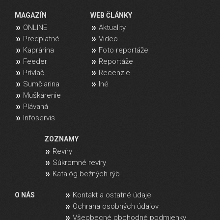
MAGAZÍN
WEB ČLÁNKY
ONLINE
Aktuality
Predplatné
Video
Kaprárina
Foto reportáže
Feeder
Reportáže
Prívlač
Recenzie
Sumčiarina
Iné
Muškárenie
Plávaná
Infoservis
ZOZNAMY
Revíry
Súkromné revíry
Katalóg bežných rýb
Kontakt a ostatné údaje
O NÁS
Ochrana osobných údajov
Všeobecné obchodné podmienky