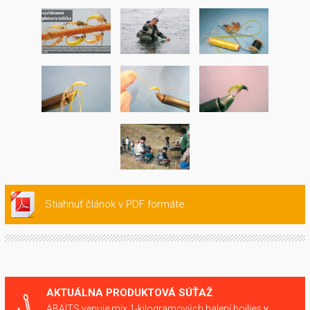
Stiahnuť článok v PDF formáte.
AKTUÁLNA PRODUKTOVÁ SÚŤAŽ
ABAITS venuje mix 1-kilogramových balení boilies
v