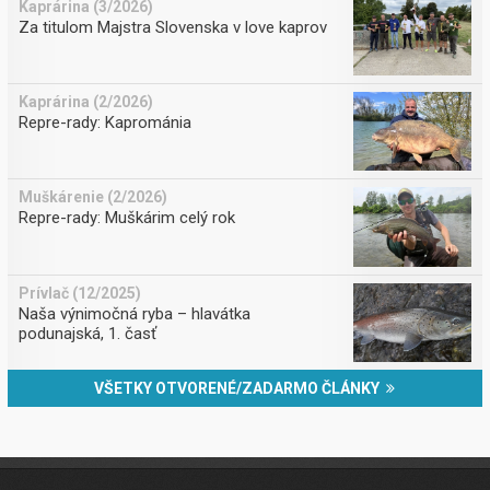
Kaprárina (3/2026)
Za titulom Majstra Slovenska v love kaprov
Kaprárina (2/2026)
Repre-rady: Kaprománia
Muškárenie (2/2026)
Repre-rady: Muškárim celý rok
Prívlač (12/2025)
Naša výnimočná ryba – hlavátka
podunajská, 1. časť
VŠETKY OTVORENÉ/ZADARMO ČLÁNKY