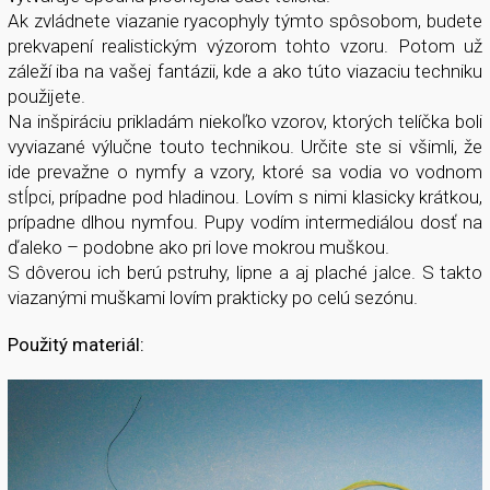
Ak zvládnete viazanie ryacophyly týmto spôsobom, budete
prekvapení realistickým výzorom tohto vzoru. Potom už
záleží iba na vašej fantázii, kde a ako túto viazaciu techniku
použijete.
Na inšpiráciu prikladám niekoľko vzorov, ktorých telíčka boli
vyviazané výlučne touto technikou. Určite ste si všimli, že
ide prevažne o nymfy a vzory, ktoré sa vodia vo vodnom
stĺpci, prípadne pod hladinou. Lovím s nimi klasicky krátkou,
prípadne dlhou nymfou. Pupy vodím intermediálou dosť na
ďaleko – podobne ako pri love mokrou muškou.
S dôverou ich berú pstruhy, lipne a aj plaché jalce. S takto
viazanými muškami lovím prakticky po celú sezónu.
Použitý materiál: