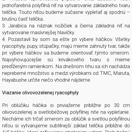
jednofarebná polyfilná niť na vytvarovanie základného tvaru
telíčka. Touto niťou budeme súčasne vypletať aj spodnú –
brušnú časť telíčka.
3. Jarabica na náznak nožičiek a čierna základná niť na
vytvarovanie masívnejšej hlavičky.
4. Pozastavil by som sa ešte pri výbere háčikov. Všetky
ryacophyly, pupy, stúpačky, majú mierne zahnutý tvar, takže
pri výbere háčikov sa budeme orientovať týmto smerom.
Najvyhovujúcejšie sú krivákového tvaru s mierne
predĺženým ramienkom. Na dnešnom trhu sa ich nachádza
nepreberné množstvo a medzi výrobkami od TMC, Maruta,
Hayabushe určite niečo vhodné nájdeme.
Viazanie olivovozelenej ryacophyly
Pri oblúčiku háčika si priviažeme približne po 30 cm
olivovozelenej a svetlobéžovej polyfilnej nite na vypletanie.
Necháme ich trčať smerom za oblúčik a svetlou polyfilnou
niťou si vytvarujeme subtílnejší základ telíčka približne do