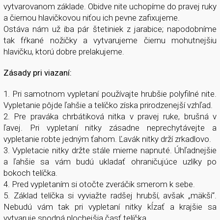
vytvarovanom základe. Obidve nite uchopíme do pravej ruky
a čiernou hlavičkovou niťou ich pevne zafixujeme.
Ostáva nám už iba pár štetiniek z jarabice; napodobníme
tak fŕkané nožičky a vytvarujeme čiernu mohutnejšiu
hlavičku, ktorú dobre prelakujeme.
Zásady pri viazaní:
1. Pri samotnom vypletaní používajte hrubšie polyfilné nite.
Vypletanie pôjde ľahšie a telíčko získa prirodzenejší vzhľad.
2. Pre praváka chrbátiková nitka v pravej ruke, brušná v
ľavej. Pri vypletaní nitky zásadne neprechytávejte a
vypletanie robte jedným ťahom. Ľavák nitky drží zrkadlovo.
3. Vypletacie nitky držte stále mierne napnuté. Úhľadnejšie
a ľahšie sa vám budú ukladať ohraničujúce uzlíky po
bokoch telíčka.
4. Pred vypletaním si otočte zveráčik smerom k sebe.
5. Základ telíčka si vyviažte radšej hrubší, avšak „mäkší“.
Nebudú vám tak pri vypletaní nitky kĺzať a krajšie sa
vytvaruje spodná plochejšia časť telíčka.