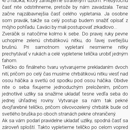
4/5 háčika, ktorý zafixujeme strateným uzlom. Prebytočnú
časť nite odstrihneme, pretože by nám zavadzala. Teraz
začne najzábavnejšia časť celého vypletania. Ja osobne
som pravák, takže sa celý postup budem snažiť opísať z
môjho pohľadu. Ľaváci by mali postupovať zrkadlovo...
Zveráčik si natočíme kolmo k sebe. Do pravej ruky pevne
uchopíme zelenú chrbátikovú nitku, do ľavej svetlejšiu
brušnú. Pri samotnom vypletaní nesmieme nitky
prechytávať v rukách a celé vypletenie telíčka urobiť jedným
ťahom.
Telíčko do finálneho tvaru vytvarujeme prekladaním dvoch
nití, pričom po celý čas musíme chrbátikovú nitku viesť nad
osou háčika a svetlú od spodku pod osou háčika. Obidve
nite o seba fixujeme jednoduchým preložením, pričom
jednotlivé uzlíky sa snažíme ukladať tesne vedľa seba do
jednej úhľadnej roviny. Vytvaruje sa nám tak pekné
dvojfarebné telíčko, pričom olivovozelený chrbátik bude od
svetlého bruška po oboch stranách pekne ohraničený.
Ak sa vám podarí pravidelne ukladať uzlíky, spodná časť sa
zároveň sploští. Takto vypletieme telíčko po celom vopred