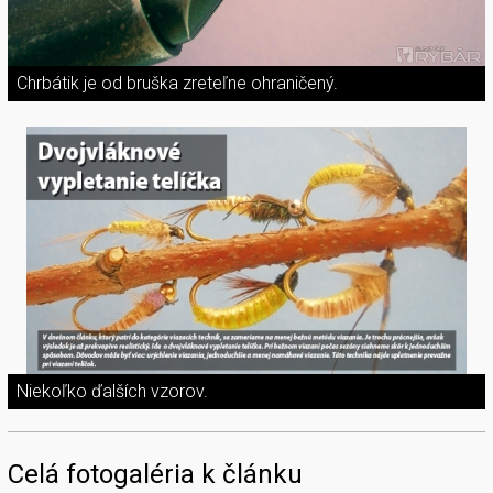
Chrbátik je od bruška zreteľne ohraničený.
Niekoľko ďalších vzorov.
Celá fotogaléria k článku