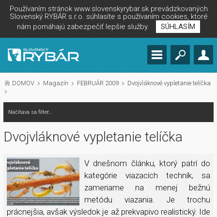
Používaním stránok www.slovenskyrybar.sk prevádzkovaných
Slovenský RYBÁR s.r.o. súhlasíte s používaním cookies, ktoré
nám pomáhajú zabezpečiť lepšie služby.
SÚHLASÍM
DOMOV
Magazín
FEBRUÁR 2009
Dvojvláknové vypletanie telíčka
Načítava sa filter...
Dvojvláknové vypletanie telíčka
V dnešnom článku, ktorý patrí do
kategórie viazacích techník, sa
zameriame na menej bežnú
metódu viazania. Je trochu
prácnejšia, avšak výsledok je až prekvapivo realistický. Ide