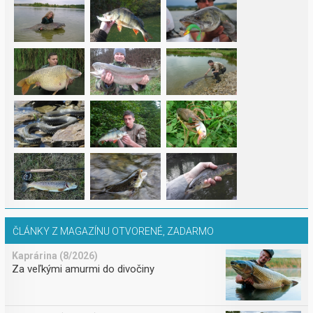
ČLÁNKY Z MAGAZÍNU OTVORENÉ, ZADARMO
Kaprárina (8/2026)
Za veľkými amurmi do divočiny