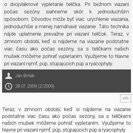
o dvojvláknové vypletanie telíčka. Pri bežnom viazaní
počas sezóny siahneme skôr k jednoduchším
spôsobom. Dôvodov môže byť viac: urýchlenie viazania,
jednoduchšie a menej namáhavé viazanie. Táto technika
nájde uplatnenie prevažne pri viazaní telíčok. Teraz, v
zimnom období, keď si nájdeme na viazanie podstatne
viac času ako počas sezóny, sa s telíčkami našich
mušiek môžeme pohrať vypletaním. Využijeme to hlavne
pri viazaní nýmf, púp, stúpajúcich púp a ryacophyly.
Ján Brňák
28.01.2009 (2/2009)
info
Teraz, v zimnom období, keď si nájdeme na viazanie
podstatne viac času ako počas sezóny, sa s telíčkami
našich mušiek môžeme pohrať vypletaním. Využijeme to
hlavne pri viazaní nýmf, púp, stúpajúcich púp a ryacophyly.