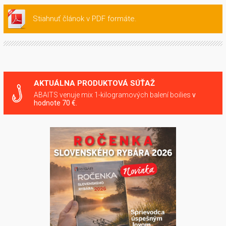
Stiahnuť článok v PDF formáte.
AKTUÁLNA PRODUKTOVÁ SÚŤAŽ
ABAITS venuje mix 1-kilogramových balení boilies
v
hodnote 70 €.