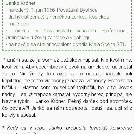
Janko Króner
- narodený: 1. jún 1956, Považská Bystrica
- druhýkrát ženatý s herečkou Lenkou Košickou
- má 3 deti
- účinkuje v slovenských seriáloch Profesionáli,
Ordinácia v ružovej záhrade a v dabingu
- najnovšie sa stal principálom divadla Malá Scéna STU
Priznám sa, že ja som už Ježiškovi napísal. Nie kvôli mne,
kvôli vám. Aby decembrový úlovok na umeleckej udici stál
za to. Nie že by doterajšie za to nestáli, naopak, boli
kapitálne, ale tento vianočný je naozaj vianočný. Pretože na
háčiku – vlastne som musel dať trojháčik, bo je to úlovok
riadny – sa už trepoce kamarát, výborný herec, principál, ale
hlavne rybár – Janko Króner. Pekný darček pod stromček,
čo poviete?! Janko sa nám dotrepotal, osušil sa, upil si z
kofoly a spustil:
* Kedy sa v tebe, Janko, prebudila lovecká, konkrétne