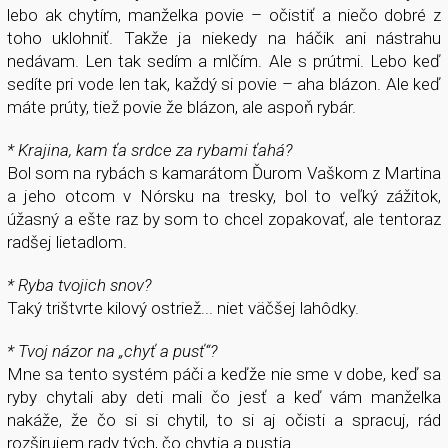
lebo ak chytím, manželka povie – očistiť a niečo dobré z
toho uklohniť. Takže ja niekedy na háčik ani nástrahu
nedávam. Len tak sedím a mlčím. Ale s prútmi. Lebo keď
sedíte pri vode len tak, každý si povie – aha blázon. Ale keď
máte prúty, tiež povie že blázon, ale aspoň rybár.
* Krajina, kam ťa srdce za rybami ťahá?
Bol som na rybách s kamarátom Ďurom Vaškom z Martina
a jeho otcom v Nórsku na tresky, bol to veľký zážitok,
úžasný a ešte raz by som to chcel zopakovať, ale tentoraz
radšej lietadlom.
* Ryba tvojich snov?
Taký trištvrte kilový ostriež... niet väčšej lahôdky.
* Tvoj názor na „chyť a pusť“?
Mne sa tento systém páči a keďže nie sme v dobe, keď sa
ryby chytali aby deti mali čo jesť a keď vám manželka
nakáže, že čo si si chytil, to si aj očisti a spracuj, rád
rozširujem rady tých, čo chytia a pustia.