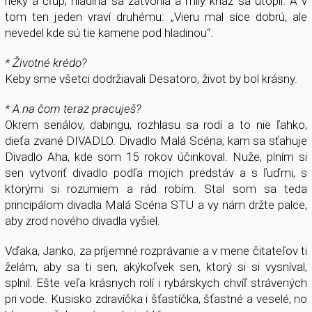
rieky a čľup, hladina sa zatvorila a milý kňaz sa utopil. A v
tom ten jeden vraví druhému: „Vieru mal síce dobrú, ale
nevedel kde sú tie kamene pod hladinou“.
* Životné krédo?
Keby sme všetci dodržiavali Desatoro, život by bol krásny.
* A na čom teraz pracuješ?
Okrem seriálov, dabingu, rozhlasu sa rodí a to nie ľahko,
dieťa zvané DIVADLO. Divadlo Malá Scéna, kam sa sťahuje
Divadlo Aha, kde som 15 rokov účinkoval. Nuže, plním si
sen vytvoriť divadlo podľa mojich predstáv a s ľuďmi, s
ktorými si rozumiem a rád robím. Stal som sa teda
principálom divadla Malá Scéna STU a vy nám držte palce,
aby zrod nového divadla vyšiel.
Vďaka, Janko, za príjemné rozprávanie a v mene čitateľov ti
želám, aby sa ti sen, akýkoľvek sen, ktorý si si vysníval,
splnil. Ešte veľa krásnych rolí i rybárskych chvíľ strávených
pri vode. Kusisko zdravíčka i šťastíčka, šťastné a veselé, no