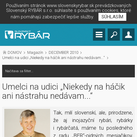
Používaním stránok www.slovenskyrybar.sk prevádzkovaných
Slovenský RYBÁR s.r.o. súhlasíte s používaním cookies, ktoré
nám pomáhajú zabezpečiť lepšie služby.
SÚHLASÍM
DOMOV
Magazín
DECEMBER 2010
Umelci na udici „Niekedy na háčik ani nástrahu nedávam...“
Načítava sa filter...
Umelci na udici „Niekedy na háčik
ani nástrahu nedávam...“
Tak, milí slovenskí, ale, prirodzene,
že aj inojazyční rybári, rybárky
i rybárčatá, máme tu posledného
z radu „BER“-oidných mesiačikov,