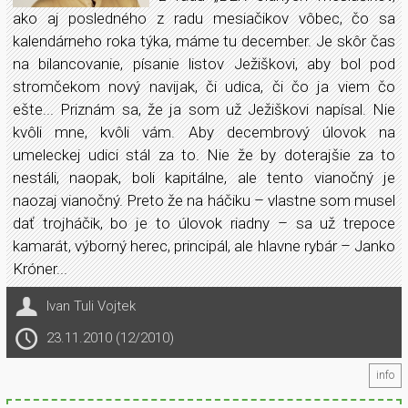
ako aj posledného z radu mesiačikov vôbec, čo sa
kalendárneho roka týka, máme tu december. Je skôr čas
na bilancovanie, písanie listov Ježiškovi, aby bol pod
stromčekom nový navijak, či udica, či čo ja viem čo
ešte... Priznám sa, že ja som už Ježiškovi napísal. Nie
kvôli mne, kvôli vám. Aby decembrový úlovok na
umeleckej udici stál za to. Nie že by doterajšie za to
nestáli, naopak, boli kapitálne, ale tento vianočný je
naozaj vianočný. Preto že na háčiku – vlastne som musel
dať trojháčik, bo je to úlovok riadny – sa už trepoce
kamarát, výborný herec, principál, ale hlavne rybár – Janko
Króner...
Ivan Tuli Vojtek
23.11.2010 (12/2010)
info