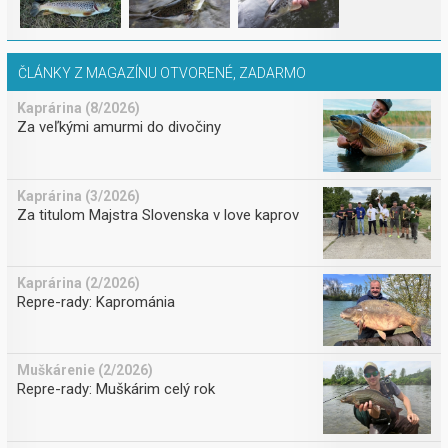
ČLÁNKY Z MAGAZÍNU OTVORENÉ, ZADARMO
Kaprárina (8/2026)
Za veľkými amurmi do divočiny
Kaprárina (3/2026)
Za titulom Majstra Slovenska v love kaprov
Kaprárina (2/2026)
Repre-rady: Kaprománia
Muškárenie (2/2026)
Repre-rady: Muškárim celý rok