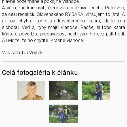
hlavne požehnané a pokojné Vianoce.
A vám, milí kamaráti, členovia i priaznivci cechu Petrovho,
za celú redakciu Slovenského RYBÁRA, vinšujem to isté. A
ak už chytíte toho štedrovečerného kapra, dajte mu
slobodu. Veď aj ryby majú Vianoce. Radšej si toho kapra
kúpte a povedzte predavačovi, nech vám ho cez pult hodí.
A uvidíte, že ho chytíte. Krásne Vianoce.
Váš Ivan Tuli Vojtek
Celá fotogaléria k článku