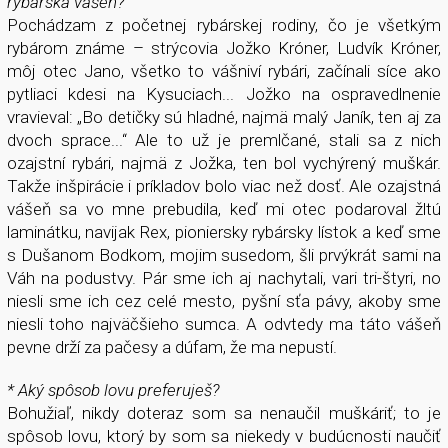
rybárska vášeň?
Pochádzam z početnej rybárskej rodiny, čo je všetkým
rybárom známe – strýcovia Jožko Króner, Ludvík Króner,
môj otec Jano, všetko to vášniví rybári, začínali síce ako
pytliaci kdesi na Kysuciach... Jožko na ospravedlnenie
vravieval: „Bo detičky sú hladné, najmä malý Janík, ten aj za
dvoch sprace...“ Ale to už je premlčané, stali sa z nich
ozajstní rybári, najmä z Jožka, ten bol vychýrený muškár.
Takže inšpirácie i príkladov bolo viac než dosť. Ale ozajstná
vášeň sa vo mne prebudila, keď mi otec podaroval žltú
laminátku, navijak Rex, pioniersky rybársky lístok a keď sme
s Dušanom Bodkom, mojim susedom, šli prvýkrát sami na
Váh na podustvy. Pár sme ich aj nachytali, vari tri-štyri, no
niesli sme ich cez celé mesto, pyšní sťa pávy, akoby sme
niesli toho najväčšieho sumca. A odvtedy ma táto vášeň
pevne drží za pačesy a dúfam, že ma nepustí.
* Aký spôsob lovu preferuješ?
Bohužiaľ, nikdy doteraz som sa nenaučil muškáriť; to je
spôsob lovu, ktorý by som sa niekedy v budúcnosti naučiť