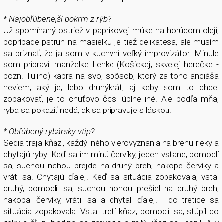
* Najobľúbenejší pokrm z rýb?
Už spomínaný ostriež v paprikovej múke na horúcom oleji,
poprípade pstruh na masielku je tiež delikatesa, ale musím
sa priznať, že ja som v kuchyni veľký improvizátor. Minule
som pripravil manželke Lenke (Košickej, skvelej herečke -
pozn. Tuliho) kapra na svoj spôsob, ktorý za toho anciáša
neviem, aký je, lebo druhýkrát, aj keby som to chcel
zopakovať, je to chuťovo čosi úplne iné. Ale podľa mňa,
ryba sa pokaziť nedá, ak sa pripravuje s láskou.
* Obľúbený rybársky vtip?
Sedia traja kňazi, každý iného vierovyznania na brehu rieky a
chytajú ryby. Keď sa im minú červíky, jeden vstane, pomodlí
sa, suchou nohou prejde na druhý breh, nakope červíky a
vráti sa. Chytajú ďalej. Keď sa situácia zopakovala, vstal
druhý, pomodlil sa, suchou nohou prešiel na druhý breh,
nakopal červíky, vrátil sa a chytali ďalej. I do tretice sa
situácia zopakovala. Vstal tretí kňaz, pomodlil sa, stúpil do