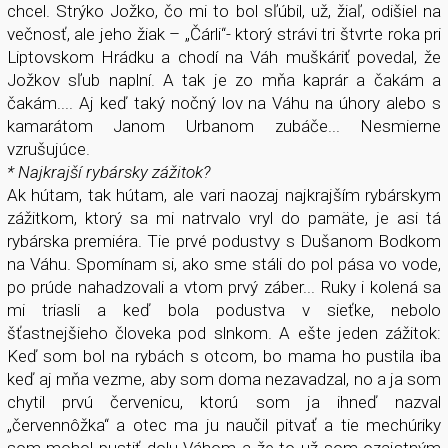
chcel. Strýko Jožko, čo mi to bol sľúbil, už, žiaľ, odišiel na
večnosť, ale jeho žiak – „Čárli“- ktorý strávi tri štvrte roka pri
Liptovskom Hrádku a chodí na Váh muškáriť povedal, že
Jožkov sľub naplní. A tak je zo mňa kaprár a čakám a
čakám.... Aj keď taký nočný lov na Váhu na úhory alebo s
kamarátom Janom Urbanom zubáče... Nesmierne
vzrušujúce.
* Najkrajší rybársky zážitok?
Ak hútam, tak hútam, ale vari naozaj najkrajším rybárskym
zážitkom, ktorý sa mi natrvalo vryl do pamäte, je asi tá
rybárska premiéra. Tie prvé podustvy s Dušanom Bodkom
na Váhu. Spomínam si, ako sme stáli do pol pása vo vode,
po prúde nahadzovali a vtom prvý záber... Ruky i kolená sa
mi triasli a keď bola podustva v sieťke, nebolo
šťastnejšieho človeka pod slnkom. A ešte jeden zážitok:
Keď som bol na rybách s otcom, bo mama ho pustila iba
keď aj mňa vezme, aby som doma nezavadzal, no a ja som
chytil prvú červenicu, ktorú som ja ihneď nazval
„červennôžka“ a otec ma ju naučil pitvať a tie mechúriky