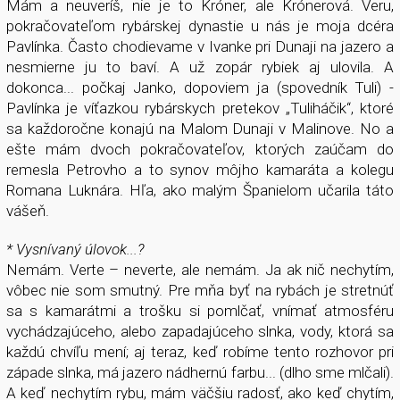
Mám a neuveríš, nie je to Króner, ale Krónerová. Veru,
pokračovateľom rybárskej dynastie u nás je moja dcéra
Pavlínka. Často chodievame v Ivanke pri Dunaji na jazero a
nesmierne ju to baví. A už zopár rybiek aj ulovila. A
dokonca... počkaj Janko, dopoviem ja (spovedník Tuli) -
Pavlínka je víťazkou rybárskych pretekov „Tuliháčik“, ktoré
sa každoročne konajú na Malom Dunaji v Malinove. No a
ešte mám dvoch pokračovateľov, ktorých zaúčam do
remesla Petrovho a to synov môjho kamaráta a kolegu
Romana Luknára. Hľa, ako malým Španielom učarila táto
vášeň.
* Vysnívaný úlovok...?
Nemám. Verte – neverte, ale nemám. Ja ak nič nechytím,
vôbec nie som smutný. Pre mňa byť na rybách je stretnúť
sa s kamarátmi a trošku si pomlčať, vnímať atmosféru
vychádzajúceho, alebo zapadajúceho slnka, vody, ktorá sa
každú chvíľu mení; aj teraz, keď robíme tento rozhovor pri
západe slnka, má jazero nádhernú farbu... (dlho sme mlčali).
A keď nechytím rybu, mám väčšiu radosť, ako keď chytím,