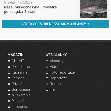
Prívlač (12/2025)
Naša výnimočná ryba – hlavátka
podunajská, 1. časť
VŠETKY OTVORENÉ/ZADARMO ČLÁNKY
MAGAZÍN
WEB ČLÁNKY
ONLINE
Aktuality
Predplatné
Video
Kaprárina
Foto reportáže
Feeder
Reportáže
Prívlač
Recenzie
Sumčiarina
Iné
Muškárenie
Plávaná
Infoservis