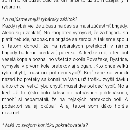
som mohol pustiť dolu Váhom a že to už som ozajstným
rybárom.
* A najúsmevnejší rybársky zážitok?
Každý rybár vie, že z času na čas sa musí zúčastniť brigády.
Alebo si ju zaplatiť. No môj otec vymyslel, že za brigádu sa
platiť nebude, naopak, na brigáde sa zarobí. A tak sme spolu
s tatom dohodli, že na rybárskych pretekoch v rámci
brigády budeme predávať pálenku. A keďže môj otec bol
veselá kopa a poznali ho všetci z okolia Považskej Bystrice,
vymyslel v prvom kole pretekov aj slogan: „Kto chce veľkú
rybu chytiť, musí on pol deci vypiť!“ Keď sme sa vracali
nazad, bo preteky sa konali na Váhu, už trošku zvýšil dávku
a kto chcel veľkú rybu chytiť, musel dve pol deci vypiť. No a
keď už to číslo bolo kdesi pri pätnástich poldecákoch,
mnohí si nepamätali, že na nejakých pretekoch boli. A
podaktorí sa aj okúpali. A aj tatovi som dáko horšie
rozumel.
* Máš vo svojom koníčku pokračovateľa?