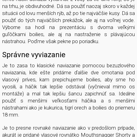
na trhu, je obdivuhodné. Dá sa použiť naozaj skoro v každej
situácii od lovu menších rýb, až po tie najväčšie kusy. Dá sa
použiť do tých najväčších prekážok, ale aj na voľnej vode.
Výborne sa hodí na prezentáciu s dvoma veľkými
guľôčkami boilies, ale aj na nastraženie s plávajúcou
nástrahou. Poďme však pekne po poriadku.
Správne vyviazanie
Je to zasa to klasické naviazanie pomocou bezuzlového
naviazania, kde ešte pridáme ďalšie dve omotania pod
vlasový príves, kam prepichujeme boilies, aby sme ho
vyosili, a háčik tak lepšie odstával (vyčnieval mimo os
montáže) a mal tak lepšiu šancu zapichnúť sa. Ideálne
použiť s menšími veľkosťami háčika a s menšími
nástrahami ako je kukurica, tigrí orech a boilies do priemeru
18 mm.
Je to presne rovnaké naviazanie ako v predošlom prípade,
akurát je pridané vlasové rovnátko Mouthsnagger Shorty a