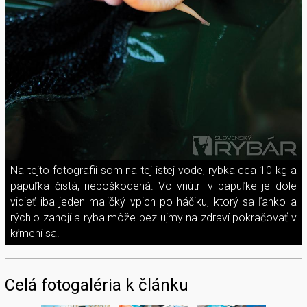
Na tejto fotografii som na tej istej vode, rybka cca 10 kg a
papuľka čistá, nepoškodená. Vo vnútri v papuľke je dole
vidieť iba jeden maličký vpich po háčiku, ktorý sa ľahko a
rýchlo zahojí a ryba môže bez ujmy na zdraví pokračovať v
kŕmení sa.
Celá fotogaléria k článku