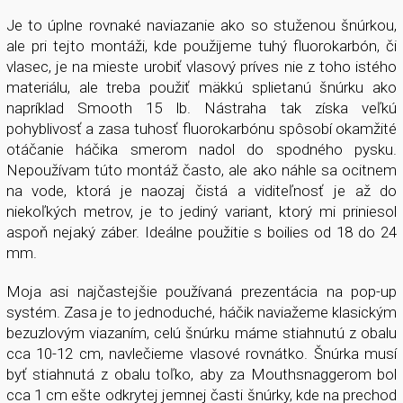
Je to úplne rovnaké naviazanie ako so stuženou šnúrkou,
ale pri tejto montáži, kde použijeme tuhý fluorokarbón, či
vlasec, je na mieste urobiť vlasový príves nie z toho istého
materiálu, ale treba použiť mäkkú splietanú šnúrku ako
napríklad Smooth 15 lb. Nástraha tak získa veľkú
pohyblivosť a zasa tuhosť fluorokarbónu spôsobí okamžité
otáčanie háčika smerom nadol do spodného pysku.
Nepoužívam túto montáž často, ale ako náhle sa ocitnem
na vode, ktorá je naozaj čistá a viditeľnosť je až do
niekoľkých metrov, je to jediný variant, ktorý mi priniesol
aspoň nejaký záber. Ideálne použitie s boilies od 18 do 24
mm.
Moja asi najčastejšie používaná prezentácia na pop-up
systém. Zasa je to jednoduché, háčik naviažeme klasickým
bezuzlovým viazaním, celú šnúrku máme stiahnutú z obalu
cca 10-12 cm, navlečieme vlasové rovnátko. Šnúrka musí
byť stiahnutá z obalu toľko, aby za Mouthsnaggerom bol
cca 1 cm ešte odkrytej jemnej časti šnúrky, kde na prechod