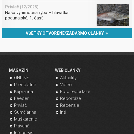
Prívlač (12/2025)
Naša výnimočná ryba – hlavátka
podunajská, 1. časť
VŠETKY OTVORENÉ/ZADARMO ČLÁNKY
MAGAZÍN
WEB ČLÁNKY
ONLINE
Aktuality
Predplatné
Video
Kaprárina
Foto reportáže
Feeder
Reportáže
Prívlač
Recenzie
Sumčiarina
Iné
Muškárenie
Plávaná
Infoservis