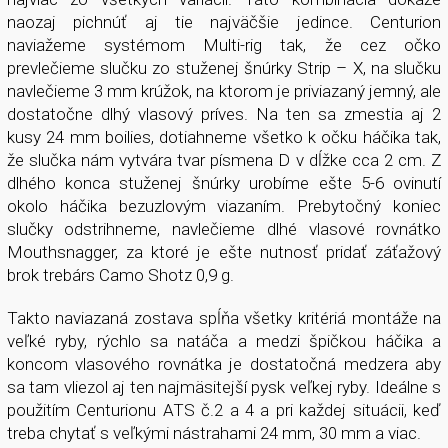
naozaj pichnúť aj tie najväčšie jedince. Centurion
naviažeme systémom Multi-rig tak, že cez očko
prevlečieme slučku zo stuženej šnúrky Strip – X, na slučku
navlečieme 3 mm krúžok, na ktorom je priviazaný jemný, ale
dostatočne dlhý vlasový príves. Na ten sa zmestia aj 2
kusy 24 mm boilies, dotiahneme všetko k očku háčika tak,
že slučka nám vytvára tvar písmena D v dĺžke cca 2 cm. Z
dlhého konca stuženej šnúrky urobíme ešte 5-6 ovinutí
okolo háčika bezuzlovým viazaním. Prebytočný koniec
slučky odstrihneme, navlečieme dlhé vlasové rovnátko
Mouthsnagger, za ktoré je ešte nutnosť pridať záťažový
brok trebárs Camo Shotz 0,9 g.
Takto naviazaná zostava spĺňa všetky kritériá montáže na
veľké ryby, rýchlo sa natáča a medzi špičkou háčika a
koncom vlasového rovnátka je dostatočná medzera aby
sa tam vliezol aj ten najmäsitejší pysk veľkej ryby. Ideálne s
použitím Centurionu ATS č.2 a 4 a pri každej situácii, keď
treba chytať s veľkými nástrahami 24 mm, 30 mm a viac.