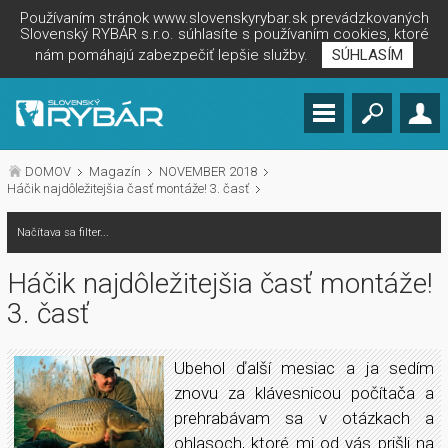
Používaním stránok www.slovenskyrybar.sk prevádzkovaných
Slovenský RYBÁR s.r.o. súhlasíte s používaním cookies, ktoré
nám pomáhajú zabezpečiť lepšie služby.
SÚHLASÍM
DOMOV
Magazín
NOVEMBER 2018
Háčik najdôležitejšia časť montáže! 3. časť
Načítava sa filter...
Háčik najdôležitejšia časť montáže!
3. časť
Ubehol ďalší mesiac a ja sedím
znovu za klávesnicou počítača a
prehrabávam sa v otázkach a
ohlasoch, ktoré mi od vás prišli na