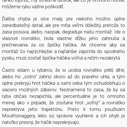
môžeme rybu vážne poškodiť.
Ďalšia chyba je síce malý, pre niekoho možno úplne
zanedbateľný detail, ale pre mňa veľmi dôležitý, pretože to
zasa posúva, alebo, naopak, degraduje našu montáž. Ide o
vlasové rovnátko, teda vlastne dĺžku jeho zahnutia a
prečnievania za os špičky háčika. Ak chceme aby sa
montáž čo najrýchlejšie a najľahšie zapichla do spodného
pysku, musí zostať špička háčika voľná a ničím nezakrytá.
Často vídam u rybárov, že si urobia rovnátko príliš dlhé,
alebo ho „ostro“ zahnú skoro až do pravého uhla, a tým
úplne prekryjú hrot háčika a sami seba tým ochudobňujú o
viacero možných záberov. Neznamená to zasa, že by sa
ryba občas nezapichla, ale percentuálne je to omnoho
menej ako v prípade, že zostane hrot „voľný“ a rovnátko
neprekrýva jeho trajektóriu. Preto k tomu používam
Mouthsnaggery, lebo sú správne vyuhlené a ich ohyb je
natoľko presný, že háčik neprekrývajú.