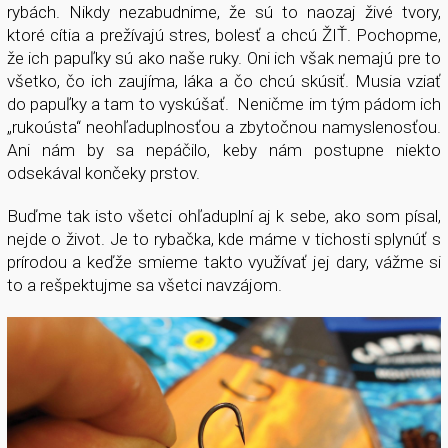
rybách. Nikdy nezabudnime, že sú to naozaj živé tvory,
ktoré cítia a prežívajú stres, bolesť a chcú ŽIŤ. Pochopme,
že ich papuľky sú ako naše ruky. Oni ich však nemajú pre to
všetko, čo ich zaujíma, láka a čo chcú skúsiť. Musia vziať
do papuľky a tam to vyskúšať. Neničme im tým pádom ich
„rukoústa“ neohľaduplnosťou a zbytočnou namyslenosťou.
Ani nám by sa nepáčilo, keby nám postupne niekto
odsekával končeky prstov.
Buďme tak isto všetci ohľaduplní aj k sebe, ako som písal,
nejde o život. Je to rybačka, kde máme v tichosti splynúť s
prírodou a keďže smieme takto využívať jej dary, vážme si
to a rešpektujme sa všetci navzájom.