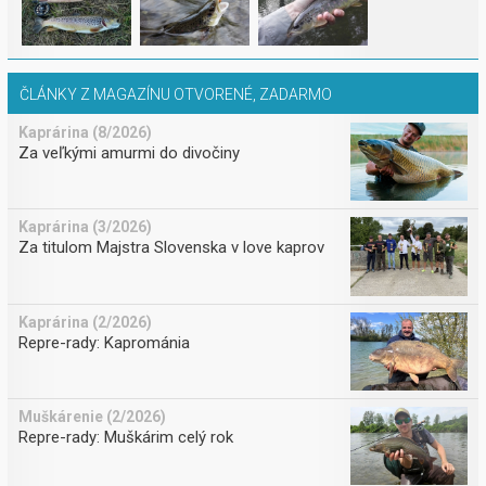
ČLÁNKY Z MAGAZÍNU OTVORENÉ, ZADARMO
Kaprárina (8/2026)
Za veľkými amurmi do divočiny
Kaprárina (3/2026)
Za titulom Majstra Slovenska v love kaprov
Kaprárina (2/2026)
Repre-rady: Kaprománia
Muškárenie (2/2026)
Repre-rady: Muškárim celý rok