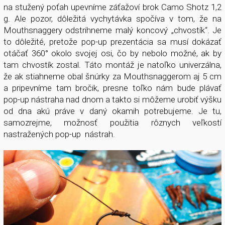
na stužený poťah upevníme záťažoví brok Camo Shotz 1,2
g. Ale pozor, dôležitá vychytávka spočíva v tom, že na
Mouthsnaggery odstrihneme malý koncový „chvostík“. Je
to dôležité, pretože pop-up prezentácia sa musí dokázať
otáčať 360° okolo svojej osi, čo by nebolo možné, ak by
tam chvostík zostal. Táto montáž je natoľko univerzálna,
že ak stiahneme obal šnúrky za Mouthsnaggerom aj 5 cm
a pripevníme tam bročik, presne toľko nám bude plávať
pop-up nástraha nad dnom a takto si môžeme urobiť výšku
od dna akú práve v daný okamih potrebujeme. Je tu,
samozrejme, možnosť použitia rôznych veľkostí
nastražených pop-up nástrah.