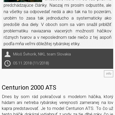
predchádzajúce články. Naozaj mi prosím odpustite, ale
na všetky sa odpovedať nedá a ako tak na to pozerám,
urobím to zasa tak jednoducho a systematicky ako
predošlé dva diely. V oboch som sa vám snažil priblížiť
problematiku naviazania viacerých možností háčikov
rôznych tvarov a v neposlednom rade niečo z tej aspoň
podľa mňa veľmi dôležitej rybárskej etiky.
Miloš Švihorík
,
NIKL team Slovakia
05.11.2018 (11/2018)
info
Centurion 2000 ATS
Dnes by som rád pokračoval s modelom háčika, ktorý
hádam ani netreba rybárskej verejnosti zameranej na lov
kapra predstavovať. Je to model Centurion ATS. To čo už
tento háčik dokázal vytiahnuť z vody za tie dlhé roky, čo je