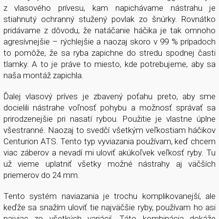
z vlasového prívesu, kam napichávame nástrahu je
stiahnutý ochranný stužený povlak zo šnúrky. Rovnátko
pridávame z dôvodu, že natáčanie háčika je tak omnoho
agresívnejšie – rýchlejšie a naozaj skoro v 99 % prípadoch
to pomôže, že sa ryba zapichne do stredu spodnej časti
tlamky. A to je práve to miesto, kde potrebujeme, aby sa
naša montáž zapichla.
Ďalej vlasový príves je zbavený poťahu preto, aby sme
docielili nástrahe voľnosť pohybu a možnosť správať sa
prirodzenejšie pri nasatí rybou. Použitie je vlastne úplne
všestranné. Naozaj to svedčí všetkým veľkostiam háčikov
Centurion ATS. Tento typ vyviazania používam, keď chcem
viac záberov a nevadí mi uloviť akúkoľvek veľkosť ryby. Tu
už vieme uplatniť všetky možné nástrahy aj väčších
priemerov do 24 mm.
Tento systém naviazania je trochu komplikovanejší, ale
keďže sa snažím uloviť tie najväčšie ryby, používam ho asi
najviac zo všetkých variácií. Táto kombinácia dokáže