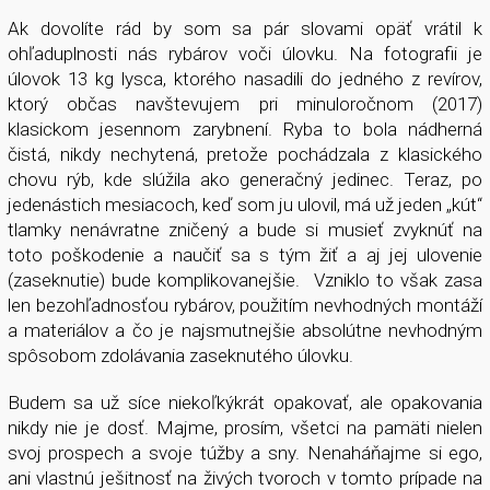
Ak dovolíte rád by som sa pár slovami opäť vrátil k
ohľaduplnosti nás rybárov voči úlovku. Na fotografii je
úlovok 13 kg lysca, ktorého nasadili do jedného z revírov,
ktorý občas navštevujem pri minuloročnom (2017)
klasickom jesennom zarybnení. Ryba to bola nádherná
čistá, nikdy nechytená, pretože pochádzala z klasického
chovu rýb, kde slúžila ako generačný jedinec. Teraz, po
jedenástich mesiacoch, keď som ju ulovil, má už jeden „kút“
tlamky nenávratne zničený a bude si musieť zvyknúť na
toto poškodenie a naučiť sa s tým žiť a aj jej ulovenie
(zaseknutie) bude komplikovanejšie. Vzniklo to však zasa
len bezohľadnosťou rybárov, použitím nevhodných montáží
a materiálov a čo je najsmutnejšie absolútne nevhodným
spôsobom zdolávania zaseknutého úlovku.
Budem sa už síce niekoľkýkrát opakovať, ale opakovania
nikdy nie je dosť. Majme, prosím, všetci na pamäti nielen
svoj prospech a svoje túžby a sny. Nenaháňajme si ego,
ani vlastnú ješitnosť na živých tvoroch v tomto prípade na