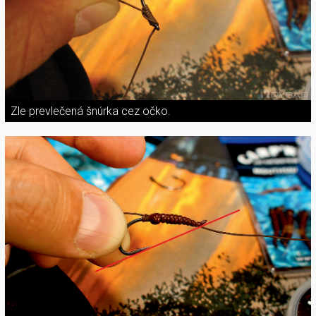
Zle prevlečená šnúrka cez očko.