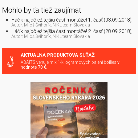
Mohlo by ťa tiež zaujímať
Háčik najdôležitejšia časť montáže! 1. časť (03.09.2018),
Autor: Miloš Švihorík, NIKL team Slovakia
Háčik najdôležitejšia časť montáže! 2. časť (28.09.2018),
Autor: Miloš Švihorík, NIKL team Slovakia
AKTUÁLNA PRODUKTOVÁ SÚŤAŽ
ABAITS venuje mix 1-kilogramových balení boilies
v
hodnote 70 €.