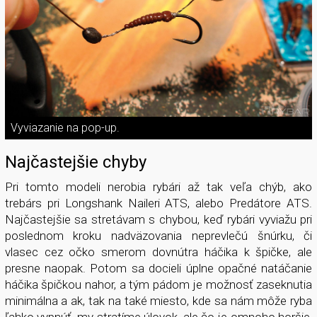
Vyviazanie na pop-up.
Najčastejšie chyby
Pri tomto modeli nerobia rybári až tak veľa chýb, ako
trebárs pri Longshank Naileri ATS, alebo Predátore ATS.
Najčastejšie sa stretávam s chybou, keď rybári vyviažu pri
poslednom kroku nadväzovania neprevlečú šnúrku, či
vlasec cez očko smerom dovnútra háčika k špičke, ale
presne naopak. Potom sa docieli úplne opačné natáčanie
háčika špičkou nahor, a tým pádom je možnosť zaseknutia
minimálna a ak, tak na také miesto, kde sa nám môže ryba
ľahko vypnúť, my stratíme úlovok, ale čo je omnoho horšie,