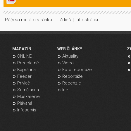
Páči sa mi táto stránka:
Zdieľať túto stránku:
MAGAZÍN
WEB ČLÁNKY
Z
ONLINE
Aktuality
Predplatné
Video
Kaprárina
Foto reportáže
Feeder
Reportáže
Prívlač
Recenzie
Sumčiarina
Iné
Muškárenie
Plávaná
Infoservis