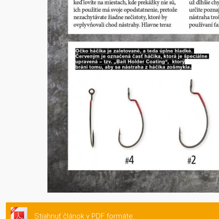
Stiahnuť článok v PDF formáte.