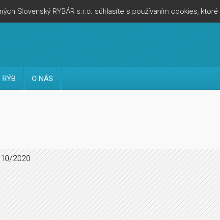
ých Slovenský RYBÁR s.r.o. súhlasíte s používaním cookies, ktor
 RÝB
O NÁS
 10/2020