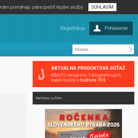
é nám pomáhajú zabezpečiť lepšie služby.
SÚHLASÍM
Registrácia
Prihlásenie
AKTUÁLNA PRODUKTOVÁ SÚŤAŽ
ABAITS venuje mix 1-kilogramových
balení boilies
v hodnote 70 €.
Načítava sa filter...