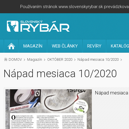
Používaním stránok www.slovenskyrybar.sk prevádzkovan
MAGAZÍN
WEB ČLÁNKY
REVÍRY
KATALÓG
DOMOV
Magazín
OKTÓBER 2020
Nápad mesiaca 10/2020
Nápad mesiaca 10/2020
Nápad mesiaca