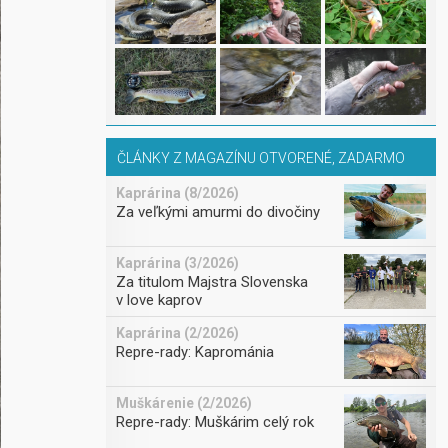
ČLÁNKY Z MAGAZÍNU OTVORENÉ, ZADARMO
Kaprárina (8/2026)
Za veľkými amurmi do divočiny
Kaprárina (3/2026)
Za titulom Majstra Slovenska
v love kaprov
Kaprárina (2/2026)
Repre-rady: Kaprománia
Muškárenie (2/2026)
Repre-rady: Muškárim celý rok