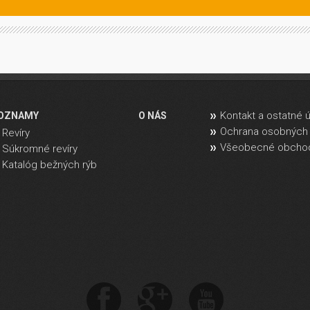
Kontakt a ostatné 
OZNAMY
O NÁS
Ochrana osobných 
Revíry
Všeobecné obcho
Súkromné revíry
Katalóg bežných rýb