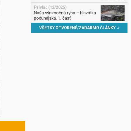
Prívlač (12/2025)
Naša výnimočná ryba – hlavátka
podunajská, 1. časť
VŠETKY OTVORENÉ/ZADARMO ČLÁNKY