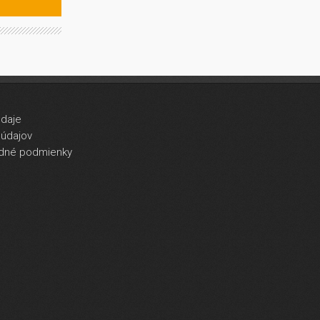
údaje
údajov
dné podmienky