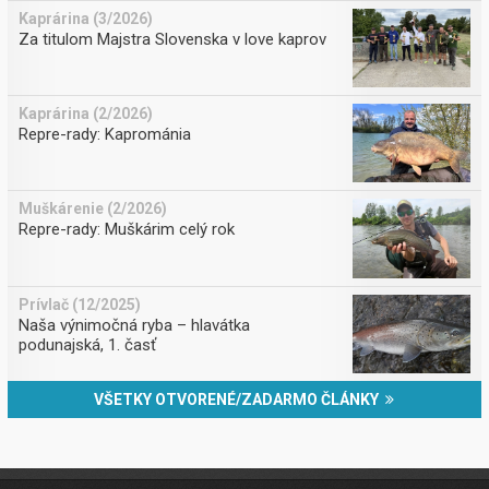
Kaprárina (3/2026)
Za titulom Majstra Slovenska v love kaprov
Kaprárina (2/2026)
Repre-rady: Kaprománia
Muškárenie (2/2026)
Repre-rady: Muškárim celý rok
Prívlač (12/2025)
Naša výnimočná ryba – hlavátka
podunajská, 1. časť
VŠETKY OTVORENÉ/ZADARMO ČLÁNKY