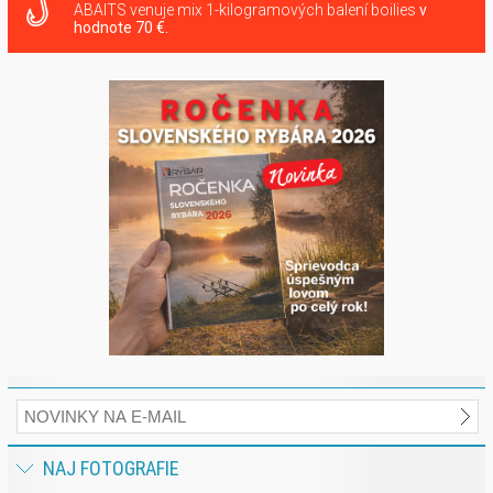
ABAITS venuje mix 1-kilogramových balení boilies
v
hodnote 70 €.
NAJ FOTOGRAFIE