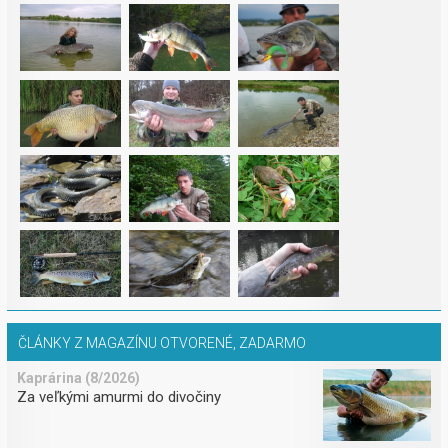
ČLÁNKY Z MAGAZÍNU OTVORENÉ, ZADARMO
Kaprárina (8/2026)
Za veľkými amurmi do divočiny