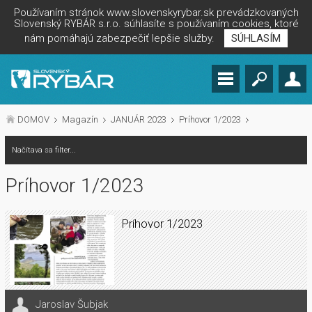
Používaním stránok www.slovenskyrybar.sk prevádzkovaných
Slovenský RYBÁR s.r.o. súhlasíte s používaním cookies, ktoré
nám pomáhajú zabezpečiť lepšie služby.
SÚHLASÍM
DOMOV
Magazín
JANUÁR 2023
Príhovor 1/2023
Načítava sa filter...
Príhovor 1/2023
Príhovor 1/2023
Jaroslav Šubjak