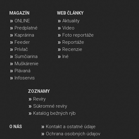
MAGAZÍN
WEB ČLÁNKY
ONLINE
Aktuality
Predplatné
Video
Kaprárina
Foto reportáže
Feeder
Reportáže
Prívlač
Recenzie
Sumčiarina
Iné
Muškárenie
Plávaná
Infoservis
ZOZNAMY
Revíry
Súkromné revíry
Katalóg bežných rýb
Kontakt a ostatné údaje
O NÁS
Ochrana osobných údajov