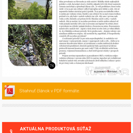
Stiahnuť článok v PDF formáte.
AKTUÁLNA PRODUKTOVÁ SÚŤAŽ