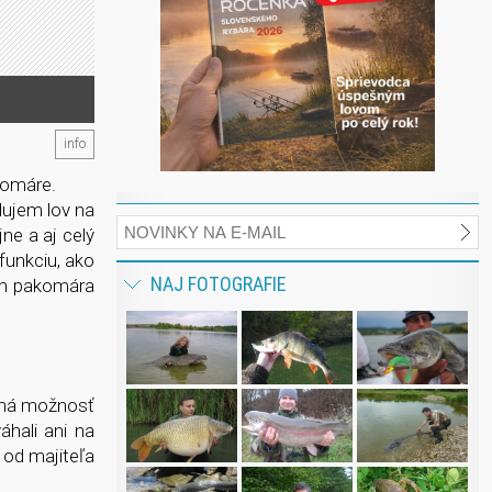
info
komáre.
lujem lov na
ne a aj celý
 funkciu, ako
NAJ FOTOGRAFIE
om pakomára
k má možnosť
hali ani na
 od majiteľa