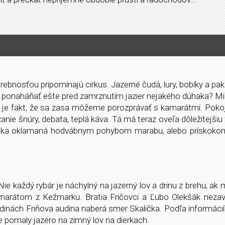
rebnosťou pripomínajú cirkus. Jazerné čudá, lury, bobíky a pa
 ponaháňať ešte pred zamrznutím jazier nejakého dúhaka? Mi
ch je fakt, že sa zasa môžeme porozprávať s kamarátmi. Pokoj
zanie šnúry, debata, teplá káva. Tá má teraz oveľa dôležitejšiu
 rybka oklamaná hodvábnym pohybom marabu, alebo prískok
 Nie každý rybár je náchylný na jazerný lov a drinu z brehu, a
amarátom z Kežmarku. Bratia Fričovci a Ľubo Olekšák nezavá
nách Friňova audina naberá smer Skalička. Podľa informácií
 pomaly jazero na zimný lov na dierkach.