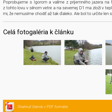
Poprobujeme s Igorom a valíme z príjemného jazera na 
z tohto lovu v silnom vetre a na severnej D1 ma zloží v tep
mi, že nemusíme chodiť až tak ďaleko. Ale bol to určite len s
Celá fotogaléria k článku
Stiahnuť článok v PDF formáte.