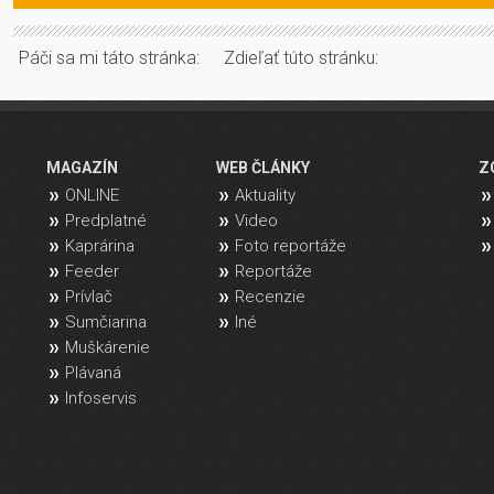
Páči sa mi táto stránka:
Zdieľať túto stránku:
MAGAZÍN
WEB ČLÁNKY
Z
ONLINE
Aktuality
Predplatné
Video
Kaprárina
Foto reportáže
Feeder
Reportáže
Prívlač
Recenzie
Sumčiarina
Iné
Muškárenie
Plávaná
Infoservis