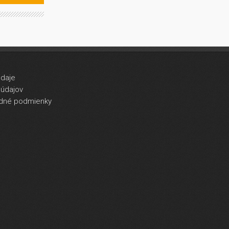
údaje
údajov
dné podmienky