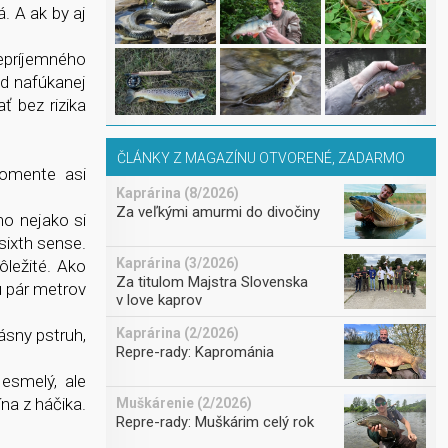
. A ak by aj
epríjemného
ad nafúkanej
ť bez rizika
ČLÁNKY Z MAGAZÍNU OTVORENÉ, ZADARMO
momente asi
Kaprárina (8/2026)
Za veľkými amurmi do divočiny
no nejako si
sixth sense.
Kaprárina (3/2026)
ôležité. Ako
Za titulom Majstra Slovenska
u pár metrov
v love kaprov
Kaprárina (2/2026)
ásny pstruh,
Repre-rady: Kaprománia
esmelý, ale
na z háčika.
Muškárenie (2/2026)
Repre-rady: Muškárim celý rok