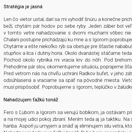
Stratégia je jasná
Len čo vietor ustal, darí sa mi vyhodiť šnúru a konečne pr
beží, chytám pár hodov po sebe ryby. Jeden záber bol ve
v tomto vetre nahadzovanie s dvomi muchami vôbec nie je
Chalani postupne prichádzajú ku mne a s Igorom poprobuje
Chytáme a ešte niekoľko rýb sa obetuje pre šťastie nababuše
stupňov a líca i dutiny horia. Okolo dvanástej stáčame teda
Pochod okolo rybníka mi vracia krv do nôh. Pod brehom
Prehodíme pár slov, okomentujeme situáciu, poprajeme šťas
Pred vetrom nás na chvíľu uchráni Radkov bufet, v jeho zá
odsúhlasená a vraciame sa späť na pôvodné miesta. Vietor
musí prispôsobiť. Poprobujeme s Igorom, teplúčko v žalúdku
Nahadzujem ťažkú tonáž
Fero s Ľubom a Igorom sa venujú bobíkom, ja ostávam pri 
a na mojej udici pokoj zbraní. Mením teda aj ja taktiku. Na
hanba. Aspoň ju umyjem a snáď aj eliminujem silu vetra, ktor