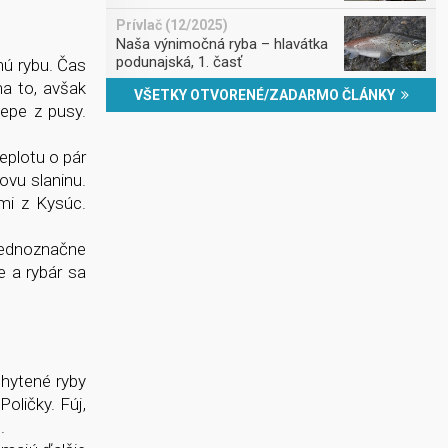
Prívlač (12/2025)
Naša výnimočná ryba – hlavátka
podunajská, 1. časť
nú rybu. Čas
a to, avšak
VŠETKY OTVORENÉ/ZADARMO ČLÁNKY
epe z pusy.
eplotu o pár
ovu slaninu.
mi z Kysúc.
 jednoznačne
e a rybár sa
chytené ryby
oličky. Fúj,
.