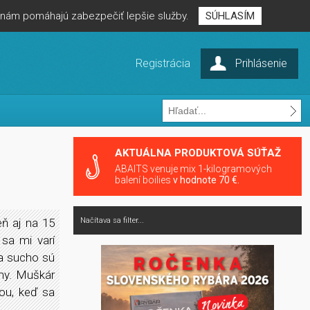
é nám pomáhajú zabezpečiť lepšie služby.
SÚHLASÍM
Registrácia
Prihlásenie
AKTUÁLNA PRODUKTOVÁ SÚŤAŽ
ABAITS venuje mix 1-kilogramových
balení boilies
v hodnote 70 €.
eň aj na 15
Načítava sa filter...
sa mi varí
na sucho sú
óny. Muškár
mou, keď sa