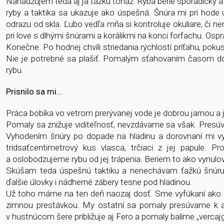
Nahadzujem teda aj ja ťažkú tonáž. Ryba berie sporadicky a
ryby a taktika sa ukazuje ako úspešná. Šnúra mi pri hode
odrazu od skla. Ľubo vedľa mňa si kontroluje okuliare, či n
pri love s dlhými šnúrami a korálikmi na konci forfachu. Os
Konečne. Po hodnej chvíli striedania rýchlostí príťahu, po
Nie je potrebné sa plašiť. Pomalým sťahovaním časom d
rybu.
Prisnilo sa mi...
Práca bobíka vo vetrom prerývanej vode je dobrou jarnou a
Pomaly sa znižuje viditeľnosť, nevzdávame sa však. Presúv
Vyhodením šnúry po dopade na hladinu a dorovnaní mi vyst
tridsaťcentimetrový kus vlasca, trčiaci z jej papule
a oslobodzujeme rybu od jej trápenia. Beriem to ako vynulov
Skúšam teda úspešnú taktiku a nenechávam ťažkú šnúru
ďalšie úlovky i nádherné zábery tesne pod hladinou.
Už toho máme na ten deň naozaj dosť. Sme vyfúkaní ako p
zimnou prestávkou. My ostatní sa pomaly presúvame k au
v hustnúcom šere približuje aj Fero a pomaly balíme „vercajg