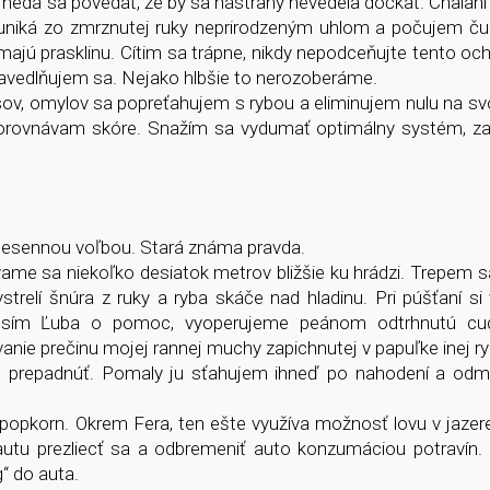
 nedá sa povedať, že by sa nástrahy nevedela dočkať. Chalani
 uniká zo zmrznutej ruky neprirodzeným uhlom a počujem ču
emajú prasklinu. Cítim sa trápne, nikdy nepodceňujte tento oc
pravedlňujem sa. Nejako hlbšie to nerozoberáme.
kusov, omylov sa popreťahujem s rybou a eliminujem nulu na s
orovnávam skóre. Snažím sa vydumať optimálny systém, za
 jesennou voľbou. Stará známa pravda.
ame sa niekoľko desiatok metrov bližšie ku hrádzi. Trepem s
relí šnúra z ruky a ryba skáče nad hladinu. Pri púšťaní s
. Prosím Ľuba o pomoc, vyoperujeme peánom odtrhnutú c
anie prečinu mojej rannej muchy zapichnutej v papuľke inej ry
 prepadnúť. Pomaly ju sťahujem ihneď po nahodení a od
opkorn. Okrem Fera, ten ešte využíva možnosť lovu v jazere
tu prezliecť sa a odbremeniť auto konzumáciou potravín. P
“ do auta.