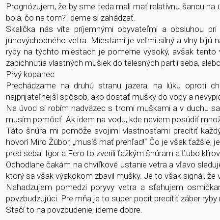
Prognózujem, že by sme teda mali mať relatívnu šancu na 
bola, čo na tom? Ideme si zahádzať.
Skalička nás víta príjemnými obyvateľmi a obsluhou pri 
juhovýchodného vetra. Miestami je veľmi silný a vlny bijú
ryby na týchto miestach je pomerne vysoký, avšak tento v
zapichnutia vlastných mušiek do telesných partií seba, alebo
Prvý kopanec
Prechádzame na druhú stranu jazera, na lúku oproti ch
najprijateľnejší spôsob, ako dostať mušky do vody a nevypi
Na úvod si robím nadväzec s tromi muškami a v duchu sa u
musím pomôcť. Ak idem na vodu, kde neviem posúdiť množst
Táto šnúra mi pomôže svojimi vlastnosťami precítiť každý
hovorí Miro Žúbor, „musíš mať prehľad!“ Čo je však ťažšie, 
pred seba. Igor a Fero to zverili ťažkým šnúram a Ľubo klíro
Odhodlane čakám na chvíľkové ustanie vetra a vľavo sledujem
ktorý sa však výskokom zbavil mušky. Je to však signál, že
Nahadzujem pomedzi poryvy vetra a sťahujem osmičkami
povzbudzujúci. Pre mňa je to super pocit precítiť záber ryby
Stačí to na povzbudenie, ideme dobre.