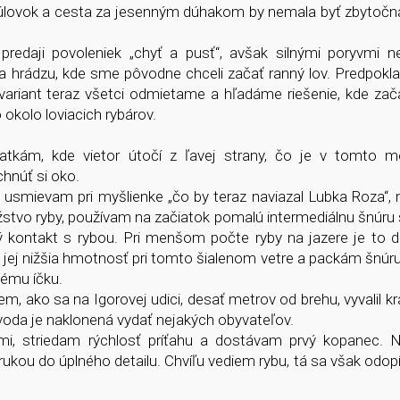
úlovok a cesta za jesenným dúhakom by nemala byť zbytočná
predaji povoleniek „chyť a pusť“, avšak silnými poryvmi n
 na hrádzu, kde sme pôvodne chceli začať ranný lov. Predpokl
ariant teraz všetci odmietame a hľadáme riešenie, kde zača
 okolo loviacich rybárov.
atkám, kde vietor útočí z ľavej strany, čo je v tomto 
chnúť si oko.
smievam pri myšlienke „čo by teraz naviazal Lubka Roza“, 
vo ryby, používam na začiatok pomalú intermediálnu šnúru 
 kontakt s rybou. Pri menšom počte ryby na jazere je to d
je jej nižšia hmotnosť pri tomto šialenom vetre a packám šnúr
vému íčku.
, ako sa na Igorovej udici, desať metrov od brehu, vyvalil kr
 voda je naklonená vydať nejakých obyvateľov.
, striedam rýchlosť príťahu a dostávam prvý kopanec. N
 rukou do úplného detailu. Chvíľu vediem rybu, tá sa však odopí