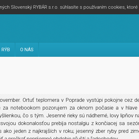
ých Slovenský RYBÁR s.r.o. súhlasíte s používaním cookies, ktor
 RÝB
O NÁS
ovember. Ortuť teplomera v Poprade vystúpi pokojne cez d
c za notebookom pozorujem za oknom počasie a v hlave 
šlienkou, čo s tým. Jesenné rieky sú nádherné, lovy lipňov 
 svojou dokonalosťou prebíja nostalgiu z končiacej sa sez
 ako jeden z najkrajších v roku; jesenný zber ryby pred zi
iť a prečkať nepríjemné obdobie pľuští a ľadochodov...