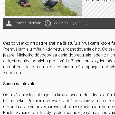
Roman Olekšák
22.12.2010 (1/2011)
Cez to všetko mi padne zrak na škatuľu s muškami, ktoré fa
Premýšľam a u mňa nikdy netrvá rozhodovanie dlho. Čo tak
jazere. Niekoľko dôvodov sa derie dopredu, ale jeden z ni
deň, nik neujde po alebo proti prúdu. Žiadne preteky, len hád
uprostred leta. No a nakoniec hádam ešte aj nejaká tá
z epoxidu.
Šanca na úlovok
Od myšlienky k skutku je len krok a beriem do ruky telefón.
ísť na rieku. Pokúsim sa však vrátiť pozvanie z marca k
sekundu a v prvú novembrovú sobotu v skorých ranných hodi
Radka Svačinu tam každý týždeň nasadzuje rybu a pripravuje