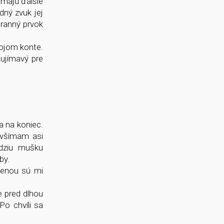
 majú ďalšie
dný zvuk jej
hranný prvok
vojom konte.
ujímavý pre
a na koniec.
i všímam asi
udziu mušku
by.
menou sú mi
 pred dlhou
o chvíli sa