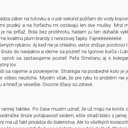
ichádza záber na tutovku a o pár sekúnd púšťam do vody bojov
ľmi prudký a na forfachu mi ostávajú len dve mušky. Mrzí m
 na príťaž. Bola bez protihrotu, hádam ju ten dúhačik vykl
me kvalitnú plum brandy z nerezovej ťapky. Fajnééééééééé.
ných rybárov. Aj keď nie je chladno, vietor znižuje pocitovú t
 šnúry do navijakov a ideme sa pozrieť na Igorove kurča i Ľub
 oproti sa zastavujeme pozrieť Peťa Smetanu aj s kolega
tný lov.
tiší sa najeme a pookrejeme. Stratégia na poobedné kolo je
 vôbec neutícha. Myslím však, že pre rybu to problém nie j
 a hneď je veselšie. Ovocné šťavy sú zdravé.
rannej taktike. Po čase musím uznať, že už majú na konte 
 sedmičke šnúre potápavosť sedem, ešte straší blato z jarnej P
ý ma už fakt privádza do šialenstva. Ale to všetkých loviacich