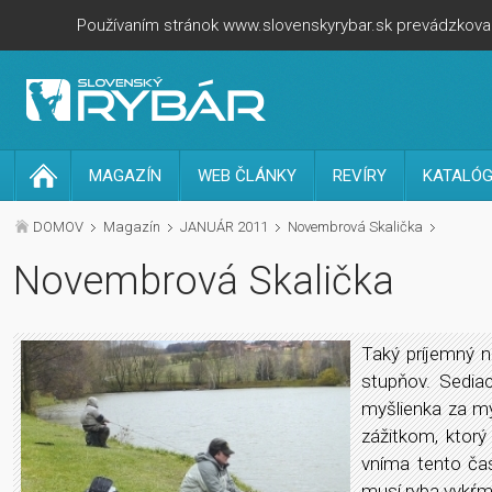
Používaním stránok www.slovenskyrybar.sk prevádzkovan
MAGAZÍN
WEB ČLÁNKY
REVÍRY
KATALÓG
DOMOV
Magazín
JANUÁR 2011
Novembrová Skalička
Novembrová Skalička
Taký príjemný n
stupňov. Sedia
myšlienka za my
zážitkom, ktorý
vníma tento čas
musí ryba vykŕm