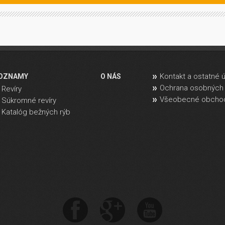
Kontakt a ostatné 
OZNAMY
O NÁS
Ochrana osobných 
Revíry
Všeobecné obcho
Súkromné revíry
Katalóg bežných rýb