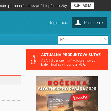
é nám pomáhajú zabezpečiť lepšie služby.
SÚHLASÍM
Registrácia
Prihlásenie
AKTUÁLNA PRODUKTOVÁ SÚŤAŽ
ABAITS venuje mix 1-kilogramových
balení boilies
v hodnote 70 €.