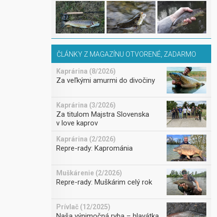
ČLÁNKY Z MAGAZÍNU OTVORENÉ, ZADARMO
Kaprárina (8/2026)
Za veľkými amurmi do divočiny
Kaprárina (3/2026)
Za titulom Majstra Slovenska
v love kaprov
Kaprárina (2/2026)
Repre-rady: Kaprománia
Muškárenie (2/2026)
Repre-rady: Muškárim celý rok
Prívlač (12/2025)
Naša výnimočná ryba – hlavátka