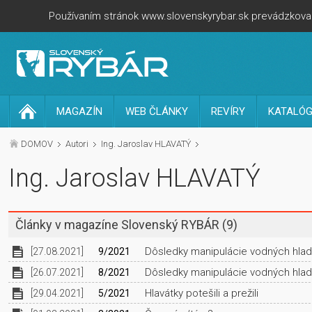
Používaním stránok www.slovenskyrybar.sk prevádzkovan
MAGAZÍN
WEB ČLÁNKY
REVÍRY
KATALÓG
DOMOV
Autori
Ing. Jaroslav HLAVATÝ
Ing. Jaroslav HLAVATÝ
Články v magazíne Slovenský RYBÁR
(9)
Dôsledky manipulácie vodných hladín
[27.08.2021]
9/2021
Dôsledky manipulácie vodných hlad
[26.07.2021]
8/2021
Hlavátky potešili a prežili
[29.04.2021]
5/2021