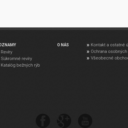
Kontakt a ostatné 
OZNAMY
O NÁS
Ochrana osobných 
Revíry
Všeobecné obcho
Súkromné revíry
Katalóg bežných rýb