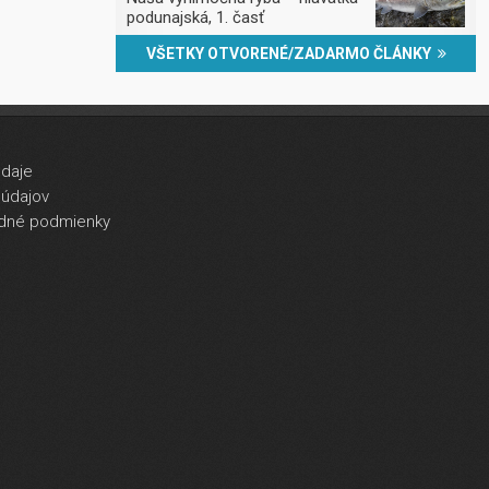
podunajská, 1. časť
VŠETKY OTVORENÉ/ZADARMO ČLÁNKY
údaje
údajov
dné podmienky