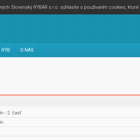
ých Slovenský RYBÁR s.r.o. súhlasíte s používaním cookies, ktor
 RÝB
O NÁS
 - 2. časť
ín