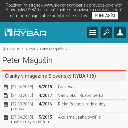
Používaním stránok www.slovenskyrybar.sk prevádzkovaných
Slovenský RYBÁR s.r.o. súhlasíte s používaním cookies, ktoré
nám pomáhajú zabezpečiť lepšie služby.
SÚHLASÍM
DOMOV
Autori
Peter Magušín
Peter Magušín
Články v magazíne Slovenský RYBÁR
(6)
Čutkovo
[27.04.2018]
5/2018
Váh v okolí Ružomberka
[24.03.2017]
4/2017
Rieka Revúca, rady a tipy
[29.03.2016]
4/2016
pre lov
Ako sme „zahajovali“ s
[27.04.2015]
5/2015
muškárskym prútom