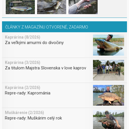
ČLÁNKY Z MAGAZÍNU OTVORENÉ, ZADARMO
Kaprárina (8/2026)
Za veľkými amurmi do divočiny
Kaprárina (3/2026)
Za titulom Majstra Slovenska v love kaprov
Kaprárina (2/2026)
Repre-rady: Kaprománia
Muškárenie (2/2026)
Repre-rady: Muškárim celý rok