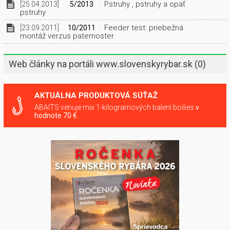
Pstruhy , pstruhy a opäť
[25.04.2013]
5/2013
pstruhy
Feeder test: priebežná
[23.09.2011]
10/2011
montáž verzus paternoster
Web články na portáli www.slovenskyrybar.sk
(0)
AKTUÁLNA PRODUKTOVÁ SÚŤAŽ
ABAITS venuje mix 1-kilogramových balení boilies
v
hodnote 70 €.