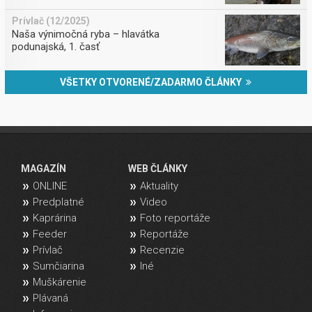
Prívlač (12/2025)
Naša výnimočná ryba – hlavátka
podunajská, 1. časť
VŠETKY OTVORENÉ/ZADARMO ČLÁNKY
MAGAZÍN
WEB ČLÁNKY
ONLINE
Aktuality
Predplatné
Video
Kaprárina
Foto reportáže
Feeder
Reportáže
Prívlač
Recenzie
Sumčiarina
Iné
Muškárenie
Plávaná