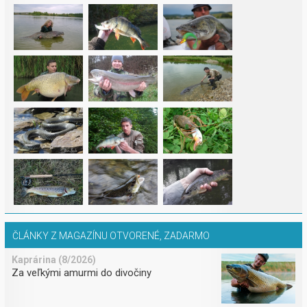
ČLÁNKY Z MAGAZÍNU OTVORENÉ, ZADARMO
Kaprárina (8/2026)
Za veľkými amurmi do divočiny