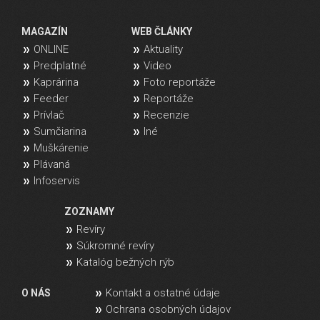
MAGAZÍN
WEB ČLÁNKY
ONLINE
Aktuality
Predplatné
Video
Kaprárina
Foto reportáže
Feeder
Reportáže
Prívlač
Recenzie
Sumčiarina
Iné
Muškárenie
Plávaná
Infoservis
ZOZNAMY
Revíry
Súkromné revíry
Katalóg bežných rýb
Kontakt a ostatné údaje
O NÁS
Ochrana osobných údajov