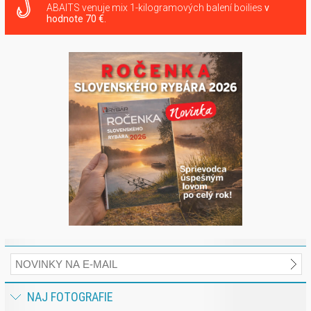
ABAITS venuje mix 1-kilogramových balení boilies
v
hodnote 70 €.
NAJ FOTOGRAFIE