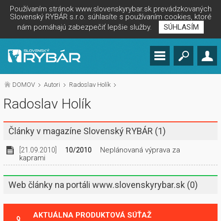
Používaním stránok www.slovenskyrybar.sk prevádzkovaných
Slovenský RYBÁR s.r.o. súhlasíte s používaním cookies, ktoré
nám pomáhajú zabezpečiť lepšie služby.
SÚHLASÍM
DOMOV
Autori
Radoslav Holík
Radoslav Holík
Články v magazíne Slovenský RYBÁR
(1)
Neplánovaná výprava za
[21.09.2010]
10/2010
kaprami
Web články na portáli www.slovenskyrybar.sk
(0)
AKTUÁLNA PRODUKTOVÁ SÚŤAŽ