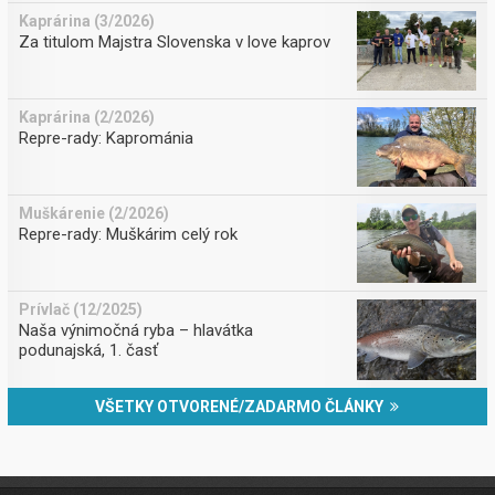
Kaprárina (3/2026)
Za titulom Majstra Slovenska v love kaprov
Kaprárina (2/2026)
Repre-rady: Kaprománia
Muškárenie (2/2026)
Repre-rady: Muškárim celý rok
Prívlač (12/2025)
Naša výnimočná ryba – hlavátka
podunajská, 1. časť
VŠETKY OTVORENÉ/ZADARMO ČLÁNKY