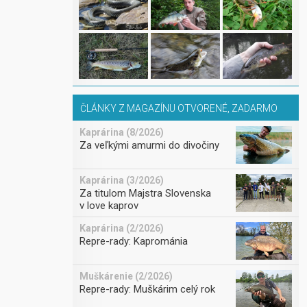
ČLÁNKY Z MAGAZÍNU OTVORENÉ, ZADARMO
Kaprárina (8/2026)
Za veľkými amurmi do divočiny
Kaprárina (3/2026)
Za titulom Majstra Slovenska
v love kaprov
Kaprárina (2/2026)
Repre-rady: Kaprománia
Muškárenie (2/2026)
Repre-rady: Muškárim celý rok