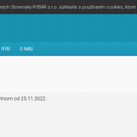
ých Slovenský RYBÁR s.r.o. súhlasíte s používaním cookies, ktor
 RÝB
O NÁS
atnom od 25.11.2022.