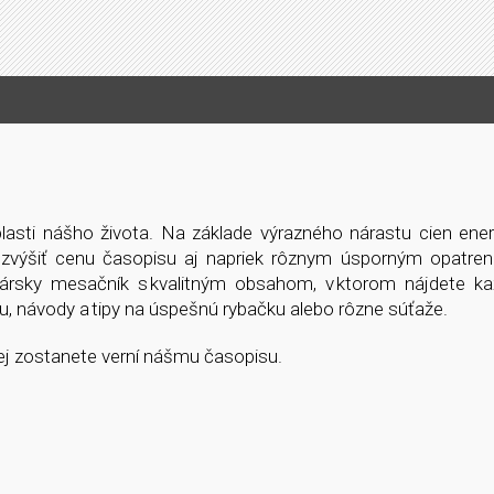
asti nášho života. Na základe výrazného nárastu cien energ
í zvýšiť cenu časopisu aj napriek rôznym úsporným opatre
bársky mesačník s kvalitným obsahom, v ktorom nájdete k
vu, návody a tipy na úspešnú rybačku alebo rôzne súťaže.
ej zostanete verní nášmu časopisu.