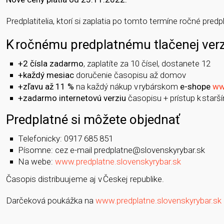
Predplatitelia, ktorí si zaplatia po tomto termíne ročné pre
K ročnému predplatnému tlačenej verzi
+2 čísla zadarmo
, zaplatíte za 10 čísel, dostanete 12
+každý mesiac
doručenie časopisu až domov
+zľavu až 11 %
na každý nákup v rybárskom
e-shope
ww
+zadarmo internetovú verziu
časopisu + prístup k star
Predplatné si môžete objednať
Telefonicky: 0917 685 851
Písomne: cez e-mail predplatne@slovenskyrybar.sk
Na webe:
www.predplatne.slovenskyrybar.sk
Časopis distribuujeme aj v Českej republike.
Darčeková poukážka na
www.predplatne.slovenskyrybar.sk