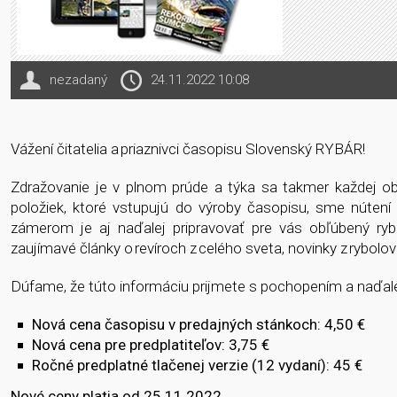
nezadaný
24.11.2022 10:08
Vážení čitatelia a priaznivci časopisu Slovenský RYBÁR!
Zdražovanie je v plnom prúde a týka sa takmer každej obl
položiek, ktoré vstupujú do výroby časopisu, sme núten
zámerom je aj naďalej pripravovať pre vás obľúbený ry
zaujímavé články o revíroch z celého sveta, novinky z rybolo
Dúfame, že túto informáciu prijmete s pochopením a naďal
Nová cena časopisu v predajných stánkoch: 4,50 €
Nová cena pre predplatiteľov: 3,75 €
Ročné predplatné tlačenej verzie (12 vydaní): 45 €
Nové ceny platia od 25.11.2022.