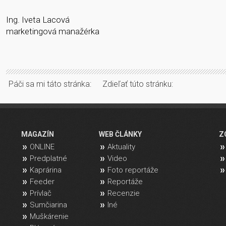
Ing. Iveta Lacová
marketingová manažérka
Páči sa mi táto stránka:
Zdieľať túto stránku:
MAGAZÍN
WEB ČLÁNKY
Z
ONLINE
Aktuality
Predplatné
Video
Kaprárina
Foto reportáže
Feeder
Reportáže
Prívlač
Recenzie
Sumčiarina
Iné
Muškárenie