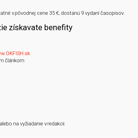
dplatné v pôvodnej cene 35 €, dostanú 9 vydaní časopisov.
e získavate benefity
w.OKFISH.sk
ším článkom
alebo na vyžiadanie v redakcii.