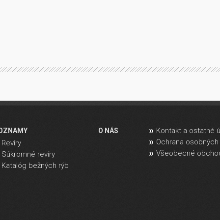
Kontakt a ostatné 
OZNAMY
O NÁS
Ochrana osobných 
Revíry
Všeobecné obcho
Súkromné revíry
Katalóg bežných rýb