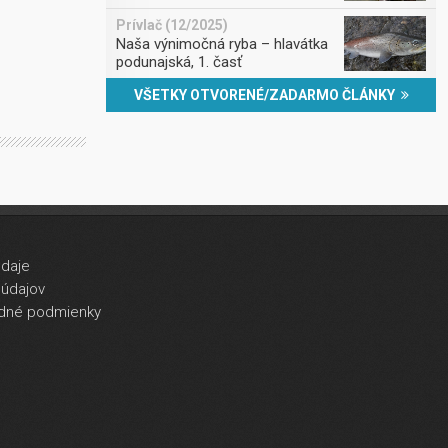
Prívlač (12/2025)
Naša výnimočná ryba – hlavátka
podunajská, 1. časť
VŠETKY OTVORENÉ/ZADARMO ČLÁNKY
údaje
údajov
dné podmienky