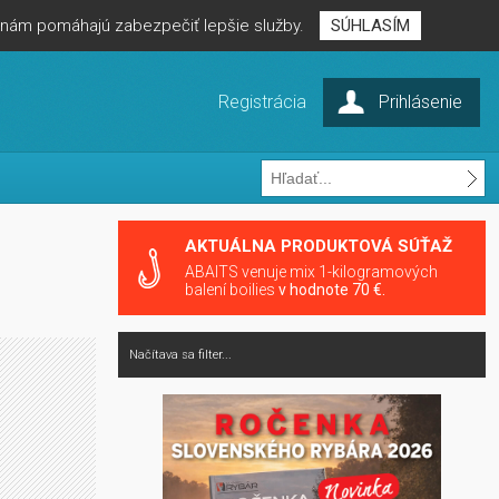
é nám pomáhajú zabezpečiť lepšie služby.
SÚHLASÍM
Registrácia
Prihlásenie
AKTUÁLNA PRODUKTOVÁ SÚŤAŽ
ABAITS venuje mix 1-kilogramových
balení boilies
v hodnote 70 €.
Načítava sa filter...