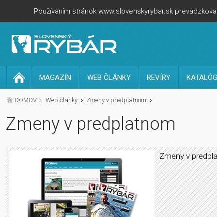
Používaním stránok www.slovenskyrybar.sk prevádzkovan
MAGAZÍN
WEB ČLÁNKY
REVÍRY
KATALÓG
DOMOV
Web články
Zmeny v predplatnom
Zmeny v predplatnom
Zmeny v predpl