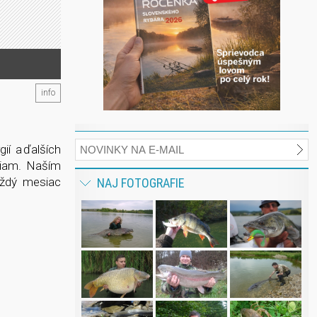
info
ií a ďalších
niam. Naším
aždý mesiac
NAJ FOTOGRAFIE