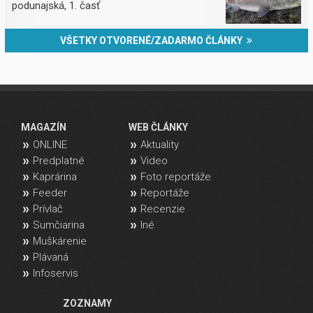
podunajská, 1. časť
VŠETKY OTVORENÉ/ZADARMO ČLÁNKY
MAGAZÍN
WEB ČLÁNKY
ONLINE
Aktuality
Predplatné
Video
Kaprárina
Foto reportáže
Feeder
Reportáže
Prívlač
Recenzie
Sumčiarina
Iné
Muškárenie
Plávaná
Infoservis
ZOZNAMY