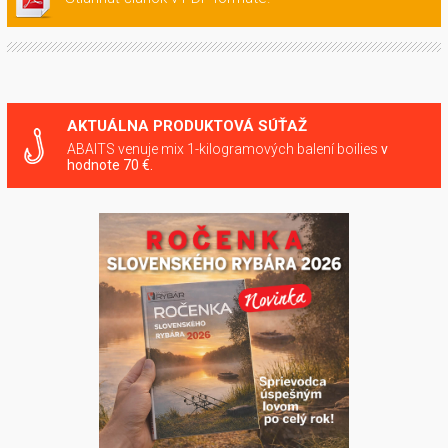
AKTUÁLNA PRODUKTOVÁ SÚŤAŽ
ABAITS venuje mix 1-kilogramových balení boilies
v
hodnote 70 €.