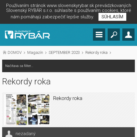
Používaním stránok www.slovenskyrybar.sk prevádzkovaných
Slovenský RYBÁR s.r.o. súhlasíte s používaním cookies, ktoré
nám pomáhajú zabezpečiť lepšie služby.
SÚHLASÍM
DOMOV
Magazín
SEPTEMBER 2023
Rekordy roka
Načítava sa filter...
Rekordy roka
Rekordy roka
nezadaný