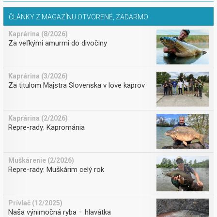
ČLÁNKY Z MAGAZÍNU OTVORENÉ, ZADARMO
Kaprárina (8/2026)
Za veľkými amurmi do divočiny
Kaprárina (3/2026)
Za titulom Majstra Slovenska v love kaprov
Kaprárina (2/2026)
Repre-rady: Kaprománia
Muškárenie (2/2026)
Repre-rady: Muškárim celý rok
Prívlač (12/2025)
Naša výnimočná ryba – hlavátka