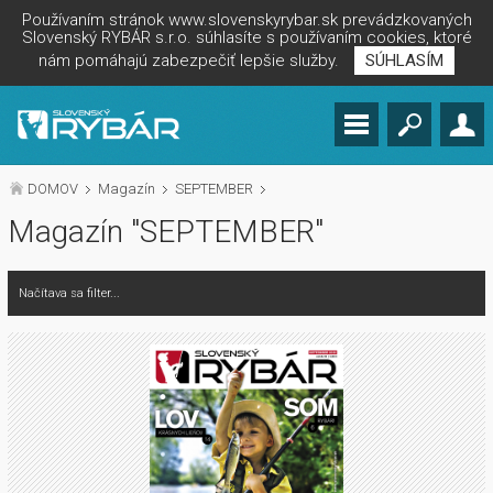
Používaním stránok www.slovenskyrybar.sk prevádzkovaných
Slovenský RYBÁR s.r.o. súhlasíte s používaním cookies, ktoré
nám pomáhajú zabezpečiť lepšie služby.
SÚHLASÍM
DOMOV
Magazín
SEPTEMBER
Magazín "SEPTEMBER"
Načítava sa filter...