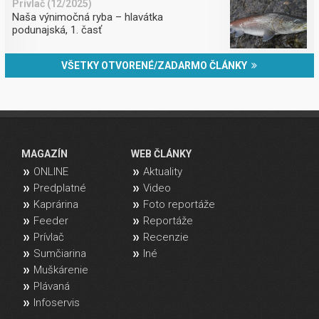
Prívlač (12/2025)
Naša výnimočná ryba – hlavátka
podunajská, 1. časť
VŠETKY OTVORENÉ/ZADARMO ČLÁNKY
MAGAZÍN
WEB ČLÁNKY
ONLINE
Aktuality
Predplatné
Video
Kaprárina
Foto reportáže
Feeder
Reportáže
Prívlač
Recenzie
Sumčiarina
Iné
Muškárenie
Plávaná
Infoservis