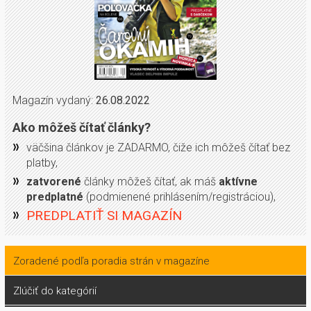
Magazín vydaný:
26.08.2022
Ako môžeš čítať články?
väčšina článkov je ZADARMO, čiže ich môžeš čítať bez
platby,
zatvorené
články môžeš čítať, ak máš
aktívne
predplatné
(podmienené prihlásením/registráciou),
PREDPLATIŤ SI MAGAZÍN
Zoradené podľa poradia strán v magazíne
Zlúčiť do kategórií