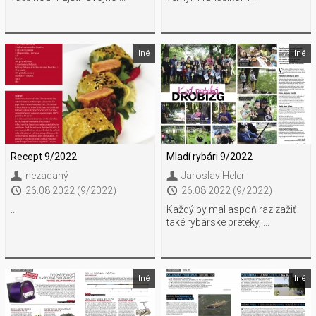
Iné
Iné
Recept 9/2022
Mladí rybári 9/2022
nezadaný
Jaroslav Heler
26.08.2022 (9/2022)
26.08.2022 (9/2022)
...
Každý by mal aspoň raz zažiť
také rybárske preteky, ...
Iné
Iné