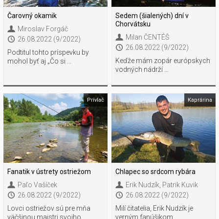
Čarovný okamik
Sedem (šialených) dní v
Chorvátsku
Miroslav Forgáč
Milan ČENTÉŠ
26.08.2022 (9/2022)
26.08.2022 (9/2022)
Podtitul tohto príspevku by
Keďže mám zopár európskych
mohol byť aj „Čo si ...
vodných nádrží ...
Prívlač
Kaprárina
Fanatik v ústrety ostriežom
Chlapec so srdcom rybára
Paľo Vašíček
Erik Nudzík
,
Patrik Kuvik
26.08.2022 (9/2022)
26.08.2022 (9/2022)
Lovci ostriežov sú pre mňa
Milí čitatelia, Erik Nudzík je
väčšinou majstri svojho ...
verným fanúšikom ...