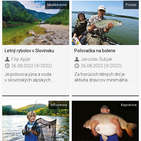
Muškárenie
Prívlač
Letný rybolov v Slovinsku
Poľovačka na bolene
Filip Apjár
Jaroslav Šubjak
26.08.2022 (9/2022)
26.08.2022 (9/2022)
Je polovica júna a voda
Za horúcich letných dní je
v slovinských alpských ...
aktivita dravcov minimálna. ...
Infoservis
Kaprárina