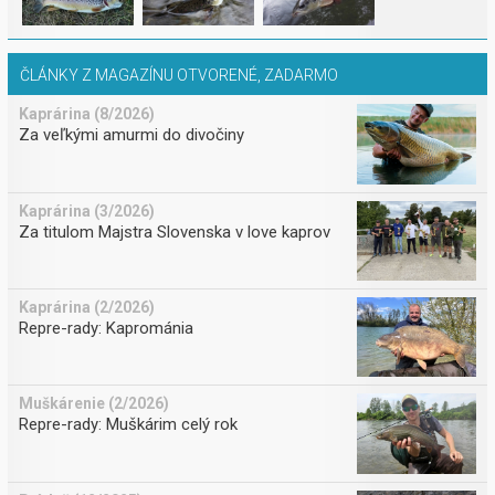
ČLÁNKY Z MAGAZÍNU OTVORENÉ, ZADARMO
Kaprárina (8/2026)
Za veľkými amurmi do divočiny
Kaprárina (3/2026)
Za titulom Majstra Slovenska v love kaprov
Kaprárina (2/2026)
Repre-rady: Kaprománia
Muškárenie (2/2026)
Repre-rady: Muškárim celý rok