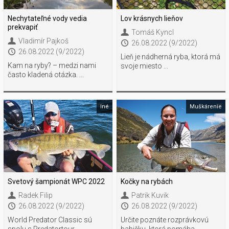
Nechytateľné vody vedia
Lov krásnych lieňov
prekvapiť
Tomáš Kyncl
Vladimír Pajkoš
26.08.2022 (9/2022)
26.08.2022 (9/2022)
Lieň je nádherná ryba, ktorá má
Kam na ryby? – medzi nami
svoje miesto ...
často kladená otázka. ...
Iné
Muškárenie
Svetový šampionát WPC 2022
Kočky na rybách
Radek Filip
Patrik Kuvik
26.08.2022 (9/2022)
26.08.2022 (9/2022)
World Predator Classic sú
Určite poznáte rozprávkovú
spolu s Predatortour ...
babičku, ktorá pomáha ...