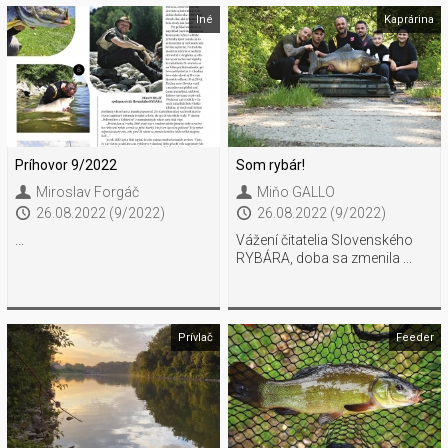
Iné
Kaprárina
Príhovor 9/2022
Som rybár!
Miroslav Forgáč
Miňo GALLO
26.08.2022 (9/2022)
26.08.2022 (9/2022)
...
Vážení čitatelia Slovenského
RYBÁRA, doba sa zmenila ...
Prívlač
Feeder