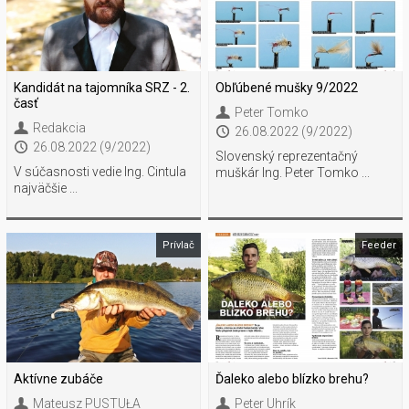
Kandidát na tajomníka SRZ - 2.
Obľúbené mušky 9/2022
časť
Peter Tomko
Redakcia
26.08.2022 (9/2022)
26.08.2022 (9/2022)
Slovenský reprezentačný
V súčasnosti vedie Ing. Cintula
muškár Ing. Peter Tomko ...
najväčšie ...
Prívlač
Feeder
Aktívne zubáče
Ďaleko alebo blízko brehu?
Mateusz PUSTUŁA
Peter Uhrík