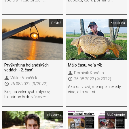
Prívlač
Kaprárina
Prvýkrát na holandských
Málo času, veľa rýb
vodách - 2. časť
Dominik Kovács
Viktor Vaněček
26.08.2022 (9/2022)
26.08.2022 (9/2022)
Ako sa vraví, menej je niekedy
Krajina veterných mlynov,
viac, a to sa mi ...
tulipánov či drevákov – ...
Infoservis
Muškárenie