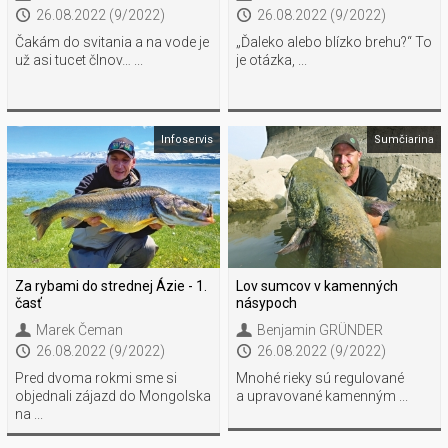
26.08.2022 (9/2022)
26.08.2022 (9/2022)
Čakám do svitania a na vode je
„Ďaleko alebo blízko brehu?“ To
už asi tucet člnov… ...
je otázka, ...
Infoservis
Sumčiarina
Za rybami do strednej Ázie - 1.
Lov sumcov v kamenných
časť
násypoch
Marek Čeman
Benjamin GRÜNDER
26.08.2022 (9/2022)
26.08.2022 (9/2022)
Pred dvoma rokmi sme si
Mnohé rieky sú regulované
objednali zájazd do Mongolska
a upravované kamenným ...
na ...