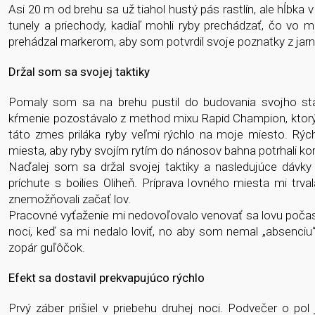
Asi 20 m od brehu sa už tiahol hustý pás rastlín, ale hĺbka 
tunely a priechody, kadiaľ mohli ryby prechádzať, čo vo
prehádzal markerom, aby som potvrdil svoje poznatky z ja
Držal som sa svojej
taktiky
Pomaly som sa na brehu pustil do budovania svojho sta
kŕmenie pozostávalo z method mixu Rapid Champion, ktorý
táto zmes priláka ryby veľmi rýchlo na moje miesto. Rýc
miesta, aby ryby svojím rytím do nánosov bahna potrhali ko
Naďalej som sa držal svojej taktiky a nasledujúce dávky k
príchute s boilies Oliheň. Príprava lovného miesta mi trva
znemožňovali začať lov.
Pracovné vyťaženie mi nedovoľovalo venovať sa lovu počas 
noci, keď sa mi nedalo loviť, no aby som nemal „absenciu“ 
zopár guľôčok.
Efekt sa dostavil
prekvapujúco rýchlo
Prvý záber prišiel v priebehu druhej noci. Podvečer o pol