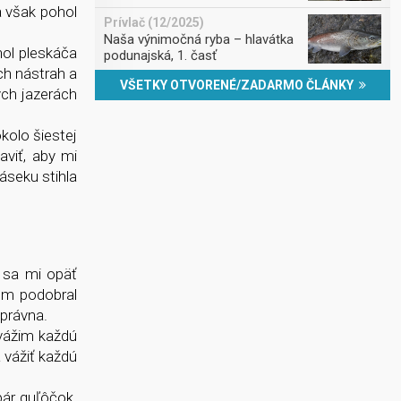
a však pohol
Prívlač (12/2025)
Naša výnimočná ryba – hlavátka
hol pleskáča
podunajská, 1. časť
ch nástrah a
VŠETKY OTVORENÉ/ZADARMO ČLÁNKY
ch jazerách
kolo šiestej
aviť, aby mi
áseku stihla
 sa mi opäť
som podobral
správna.
 vážim každú
 vážiť každú
pár guľôčok.