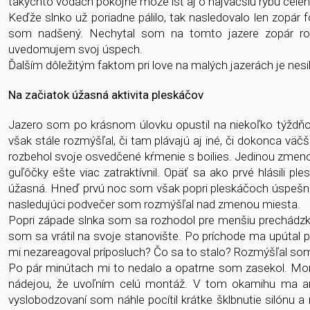
takýchto vodách pokojne môže ísť aj o najväčšiu rybu celéh
Keďže slnko už poriadne pálilo, tak nasledovalo len zopár 
som nadšený. Nechytal som na tomto jazere zopár rokov
uvedomujem svoj úspech.
Ďalším dôležitým faktom pri love na malých jazerách je nesil
Na začiatok úžasná aktivita pleskáčov
Jazero som po krásnom úlovku opustil na niekoľko týždňo
však stále rozmýšľal, či tam plávajú aj iné, či dokonca väčš
rozbehol svoje osvedčené kŕmenie s boilies. Jedinou zmeno
guľôčky ešte viac zatraktívnil. Opäť sa ako prvé hlásili pl
úžasná. Hneď prvú noc som však popri pleskáčoch úspešne z
nasledujúci podvečer som rozmýšľal nad zmenou miesta.
Popri západe slnka som sa rozhodol pre menšiu prechádzku 
som sa vrátil na svoje stanovište. Po príchode ma upútal p
mi nezareagoval príposluch? Čo sa to stalo? Rozmýšľal 
Po pár minútach mi to nedalo a opatrne som zasekol. Mon
nádejou, že uvoľním celú montáž. V tom okamihu ma an
vyslobodzovaní som náhle pocítil krátke šklbnutie silónu