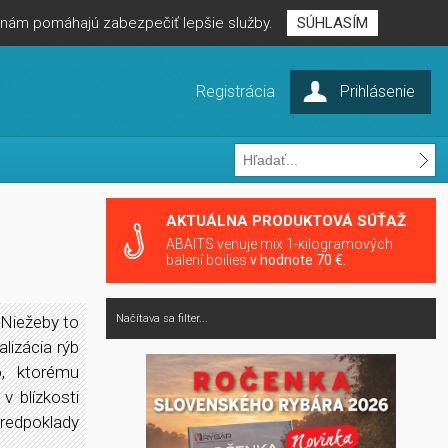
é nám pomáhajú zabezpečiť lepšie služby.
SÚHLASÍM
Registrácia
Prihlásenie
AKTUÁLNA PRODUKTOVÁ SÚŤAŽ
ABAITS venuje mix 1-kilogramových
balení boilies
v hodnote 70 €.
 Niežeby to
Načítava sa filter...
lizácia rýb
, ktorému
 blízkosti
predpoklady