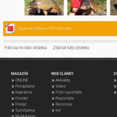
Stiahnuť článok v PDF formáte.
Páči sa mi táto stránka:
Zdieľať túto stránku:
MAGAZÍN
WEB ČLÁNKY
Z
ONLINE
Aktuality
Predplatné
Video
Kaprárina
Foto reportáže
Feeder
Reportáže
Prívlač
Recenzie
Sumčiarina
Iné
Muškárenie