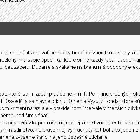
e som sa začal venovať prakticky hneď od začiatku sezóny, a to
ozlohy, má svoje špecifiká, ktoré si nie každý rybár uvedomuj
u bez záberu. Dupanie a skákanie na brehu má podobný efek
st, ktoré som začal pravidelne kŕmiť. Po minuloročných sk
di. Osvedčila sa hlavne príchuť Oliheň a Vyzutý Tonda, ktoré sú
ľkom kŕmení naraz, ale v pravidelnom intervale v menších dáv
om nemal nad čím váhať.
ezóny zvíťazilo pre mňa najmenej atraktívne miesto v rohu
ným rastlinstvo, no práve môj vyhliadnutý kút bol ako jeden 
namená zvýšenie šancí na jeho úspešné zdolanie.