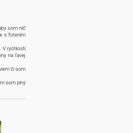
 aby som nič
e s fotením
 V rýchlosti
iny na ľavej
eviem či som
.
sám som plný