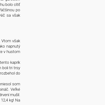
u bolo cítiť
Väčšinou po
Nič sa však
e. Vtom však
 ako napnutý
že v hustom
tento kaprík
oli tri trsy
 rozbehol do
reniesol som
pináč. Veľké
rvení mušlí.
 12,4 kg! Na