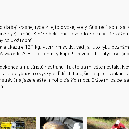
o ďalšej krásnej rybe z tejto divokej vody. Sústredil som sa,
krásny šupináč. Keďže bola tma, rozhodol som sa, že váženi
 sa uložil spať.
 ukazuje 12,1 kg. Vtom mi svitlo: veď ja túto rybu poznám.
 výsledok? Bol to ten istý kapor! Prezradili ho atypické šup
 a dokonca aj na tú istú nástrahu. Tak to sa mi ešte nestalo! N
mal pochybnosti o výskyte ďalších tunajších kaprích velikánov
 stráviť na jazere ešte mnoho ďalších nocí. Držte mi palce, 
á...