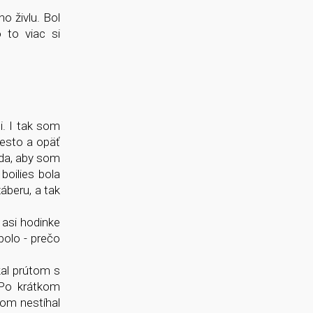
o živlu. Bol
 to viac si
. I tak som
iesto a opäť
nda, aby som
boilies bola
áberu, a tak
 asi hodinke
bolo - prečo
al prútom s
 Po krátkom
som nestíhal