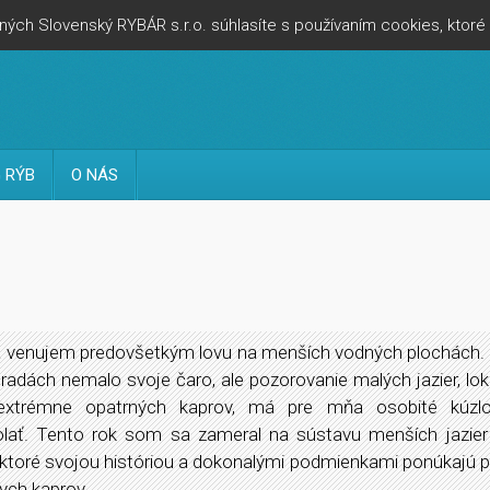
ých Slovenský RYBÁR s.r.o. súhlasíte s používaním cookies, ktor
 RÝB
O NÁS
a venujem predovšetkým lovu na menších vodných plochách.
radách nemalo svoje čaro, ale pozorovanie malých jazier, loka
extrémne opatrných kaprov, má pre mňa osobité kúzlo
ať. Tento rok som sa zameral na sústavu menších jazier v
 ktoré svojou históriou a dokonalými podmienkami ponúkajú 
nych kaprov.