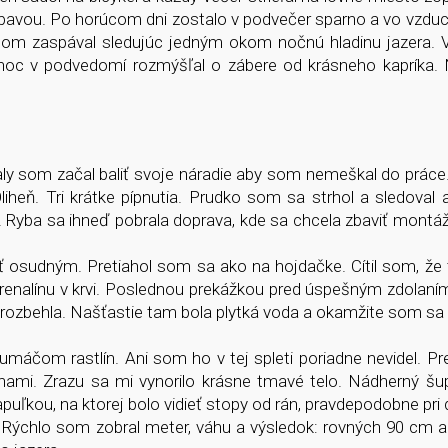
ýbavou. Po horúcom dni zostalo v podvečer sparno a vo vzduch
 som zaspával sledujúc jedným okom nočnú hladinu jazera. 
oc v podvedomí rozmýšľal o zábere od krásneho kapríka. 
aly som začal baliť svoje náradie aby som nemeškal do prác
Oliheň. Tri krátke pípnutia. Prudko som sa strhol a sledoval
Ryba sa ihneď pobrala doprava, kde sa chcela zbaviť montá
 osudným. Pretiahol som sa ako na hojdačke. Cítil som, že 
enalínu v krvi. Poslednou prekážkou pred úspešným zdolaním b
ke rozbehla. Našťastie tam bola plytká voda a okamžite som sa
umáčom rastlín. Ani som ho v tej spleti poriadne nevidel. P
nami. Zrazu sa mi vynorilo krásne tmavé telo. Nádherný šu
uľkou, na ktorej bolo vidieť stopy od rán, pravdepodobne pri d
a. Rýchlo som zobral meter, váhu a výsledok: rovných 90 cm a