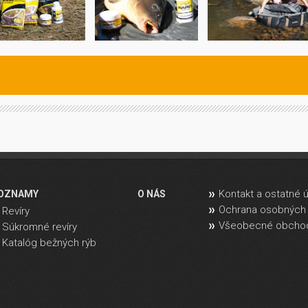
Kontakt a ostatné 
OZNAMY
O NÁS
Ochrana osobných 
Revíry
Všeobecné obcho
Súkromné revíry
Katalóg bežných rýb