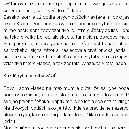
vyštartoval už v miernom polospánku, no swinger zostal ne
smerom nadol, čo neveštilo nič dobré.
Zasekol som a už podľa prvých otáčok navijaka mi bolo jas
okolo 35 cm. Podobné kúsky sa mi podarilo chytať aj ďalšie
mimo háčik som nadviazal dve 20 mm guľôčky boilies Tond
na takéto veľké boilies, ale aktivita tunajších pleskáčov ma 
Aj napriek mojim pochybnostiam sa efekt týchto nástrah do
sa rozbehol signalizátor a nasledovala prvá prudká jazda. 
neuviazla v páse rastlín, nakoľko som chytal v ich naozaj ve
vziať dva metre vlasca, a tak zostala uviaznutá v rastlinách.
Každú rybu si treba vážiť
Povolil som vlasec na maximum a dúfal, že sa rybe podar
pomaly rozbiehal, a tak prišlo na rad opatrné zdolávanie.
svojho prvého fešáka. Kaprík mal síce len niečo cez tri kil
Na divokých vodách ako je táto, kde sa pravidelne nezarybň
ulovenú rybu, ktorú sa mi podarí zdolať. Nikto nedokáže pres
jednu.
Nasledujúce tri noci sa mi nepodarilo prísť loviť, a tak som