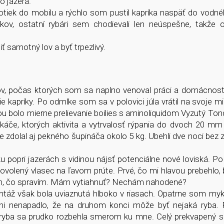
o jazera.
fotiek do mobilu a rýchlo som pustil kapríka naspäť do vodnéh
, ostatní rybári sem chodievali len neúspešne, takže o
iť samotný lov a byť trpezlivý.
v, počas ktorých som sa naplno venoval práci a domácnosti
ie kapríky. Po odmlke som sa v polovici júla vrátil na svoje m
u bolo mierne prelievanie boilies s aminoliquidom Vyzutý To
eskáče, ktorých aktivita a vytrvalosť rýpania do dvoch 20 mm 
dolal aj pekného šupináča okolo 5 kg. Ubehli dve noci bez z
popri jazerách s vidinou nájsť potenciálne nové loviská. Po
ovolený vlasec na ľavom prúte. Prvé, čo mi hlavou prebehlo, 
som, čo spravím. Mám vytiahnuť? Nechám nahodené?
táž však bola uviaznutá hlboko v riasach. Opatrne som myk
i nenapadlo, že na druhom konci môže byť nejaká ryba.
 a ryba sa prudko rozbehla smerom ku mne. Celý prekvapený 