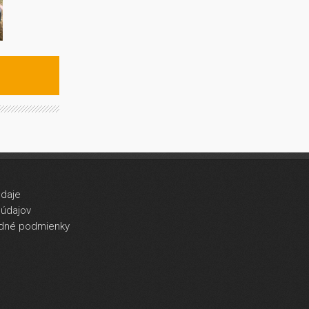
údaje
údajov
dné podmienky