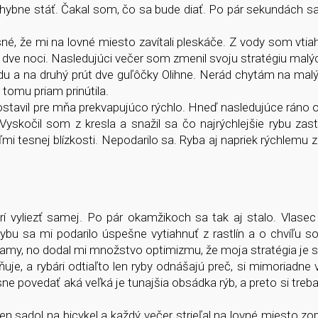
hybne stáť. Čakal som, čo sa bude diať. Po pár sekundách s
né, že mi na lovné miesto zavítali pleskáče. Z vody som vtia
 dve noci. Nasledujúci večer som zmenil svoju stratégiu malý
u a na druhý prút dve guľôčky Olihne. Nerád chytám na malý
k tomu priam prinútila.
stavil pre mňa prekvapujúco rýchlo. Hneď nasledujúce ráno o
Vyskočil som z kresla a snažil sa čo najrýchlejšie rybu zast
ľmi tesnej blízkosti. Nepodarilo sa. Ryba aj napriek rýchlemu z
í vyliezť samej. Po pár okamžikoch sa tak aj stalo. Vlasec
 Rybu sa mi podarilo úspešne vytiahnuť z rastlín a o chvíľu 
ogramy, no dodal mi množstvo optimizmu, že moja stratégia je 
uje, a rybári odtiaľto len ryby odnášajú preč, si mimoriadne
ne povedať aká veľká je tunajšia obsádka rýb, a preto si treba
 len sadol na bicykel a každý večer strieľal na lovné miesto zo