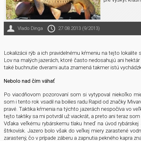
Vlado Dinga
27.08.2013 (9/2013)
Lokalizácii rýb a ich pravidelnému kŕmeniu na tejto lokalit
Lov na malých jazerách, ktoré často nedosahujú ani hektár r
také buchnutie dverami auta znamená takmer istú vychádzk
Nebolo nad čím váhať
Po viacdňovom pozorovaní som si vytypoval niekoľko mie
som i tento rok vsadil na boilies radu Rapid od značky Mivar
pravé. Taktika kŕmenia na týchto jazerách nespočíva vo ve
tejto taktiky sa mi potvrdil už viackrát, a preto ani teraz s
Vďaka veľkému rybárskemu tlaku hneď na úvod rybárskej s
štrkovísk. Jazero bolo však do veľkej miery zarastené vod
zarastený, čo v prípade záberu a zapnutia pekného kapra z