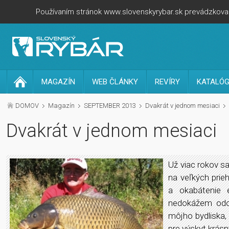
Používaním stránok www.slovenskyrybar.sk prevádzkovan
MAGAZÍN
WEB ČLÁNKY
REVÍRY
KATALÓG
DOMOV
Magazín
SEPTEMBER 2013
Dvakrát v jednom mesiaci
Dvakrát v jednom mesiaci
Už viac rokov s
na veľkých prieh
a okabátenie 
nedokážem odol
môjho bydliska,
pre výskyt krás