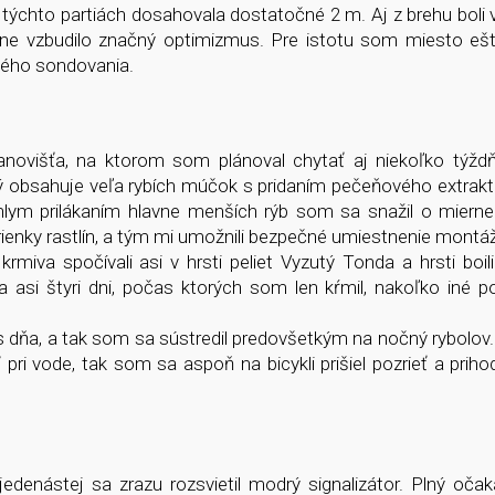
v týchto partiách dosahovala dostatočné 2 m. Aj z brehu boli vi
 mne vzbudilo značný optimizmus. Pre istotu som miesto ešt
rného sondovania.
novišťa, na ktorom som plánoval chytať aj niekoľko týžd
 obsahuje veľa rybích múčok s pridaním pečeňového extraktu
hlym prilákaním hlavne menších rýb som sa snažil o mierne 
rienky rastlín, a tým mi umožnili bezpečné umiestnenie montáž
rmiva spočívali asi v hrsti peliet Vyzutý Tonda a hrsti boil
la asi štyri dni, počas ktorých som len kŕmil, nakoľko iné p
dňa, a tak som sa sústredil predovšetkým na nočný rybolov. 
pri vode, tak som sa aspoň na bicykli prišiel pozrieť a priho
 jedenástej sa zrazu rozsvietil modrý signalizátor. Plný oč