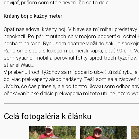
dovíjať, pričom som stále neveril, čo sa to deje.
Krásny boj o každý meter
Opäť nasledoval krásny boj. V hlave sa mi mihali predstavy 
nepokazil. Po pár minútach sa v mojom podberáku ocitol 
nechám na ráno. Rybu som opatrne vložil do saku a spokojný
Ráno sme spolu s kolegom odmerali kapra; opäť 90 cm. Váha
som vytiahol mobil a porovnal fotky spred troch týždňov. A
strane! Wau...
V priebehu troch týždňov sa mi podarilo uloviť tú istú rybu,
bol viac prekvapený alebo nadšený. Tešil som sa a zároveň 
Uvidím, čo čas prinesie, ale po tomto úlovku som odhodlaný
očakávania aké ďalšie prekvapenia mi toto útulné jazero vyd
Celá fotogaléria k článku