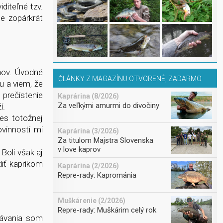
diteľné tzv.
e zopárkrát
ňov. Úvodné
ČLÁNKY Z MAGAZÍNU OTVORENÉ, ZADARMO
 a viem, že
prečistenie
Kaprárina (8/2026)
Za veľkými amurmi do divočiny
í.
ies totožnej
ovinnosti mi
Kaprárina (3/2026)
Za titulom Majstra Slovenska
v love kaprov
Boli však aj
diť kapríkom
Kaprárina (2/2026)
Repre-rady: Kaprománia
Muškárenie (2/2026)
Repre-rady: Muškárim celý rok
akávania som