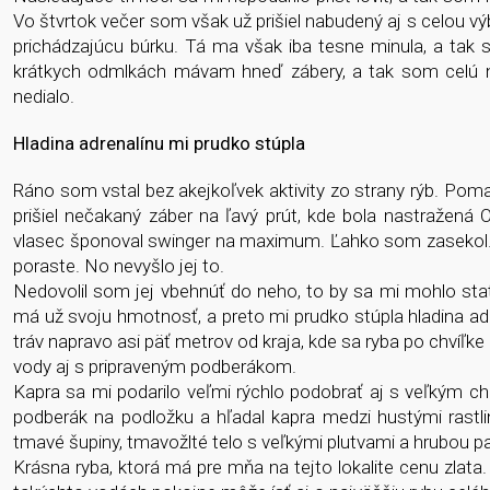
Vo štvrtok večer som však už prišiel nabudený aj s celou v
prichádzajúcu búrku. Tá ma však iba tesne minula, a tak
krátkych odmlkách mávam hneď zábery, a tak som celú n
nedialo.
Hladina adrenalínu mi prudko stúpla
Ráno som vstal bez akejkoľvek aktivity zo strany rýb. Pom
prišiel nečakaný záber na ľavý prút, kde bola nastražená 
vlasec šponoval swinger na maximum. Ľahko som zasekol. 
poraste. No nevyšlo jej to.
Nedovolil som jej vbehnúť do neho, to by sa mi mohlo stať
má už svoju hmotnosť, a preto mi prudko stúpla hladina adr
tráv napravo asi päť metrov od kraja, kde sa ryba po chvíľ
vody aj s pripraveným podberákom.
Kapra sa mi podarilo veľmi rýchlo podobrať aj s veľkým ch
podberák na podložku a hľadal kapra medzi hustými rastli
tmavé šupiny, tmavožlté telo s veľkými plutvami a hrubou pap
Krásna ryba, ktorá má pre mňa na tejto lokalite cenu zlat