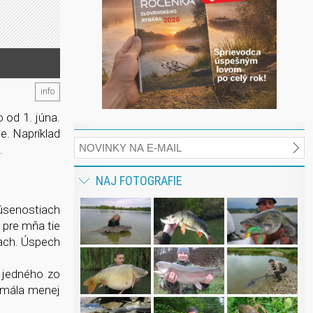
info
 od 1. júna.
e. Napríklad
t.
NAJ FOTOGRAFIE
úsenostiach
 pre mňa tie
kach. Úspech
 jedného zo
z mála menej