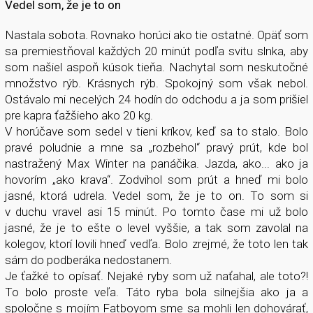
Vedel som, že je to on
Nastala sobota. Rovnako horúci ako tie ostatné. Opäť som
sa premiestňoval každých 20 minút podľa svitu slnka, aby
som našiel aspoň kúsok tieňa. Nachytal som neskutočné
množstvo rýb. Krásnych rýb. Spokojný som však nebol.
Ostávalo mi necelých 24 hodín do odchodu a ja som prišiel
pre kapra ťažšieho ako 20 kg.
V horúčave som sedel v tieni kríkov, keď sa to stalo. Bolo
pravé poludnie a mne sa „rozbehol“ pravý prút, kde bol
nastražený Max Winter na panáčika. Jazda, ako... ako ja
hovorím „ako krava“. Zodvihol som prút a hneď mi bolo
jasné, ktorá udrela. Vedel som, že je to on. To som si
v duchu vravel asi 15 minút. Po tomto čase mi už bolo
jasné, že je to ešte o level vyššie, a tak som zavolal na
kolegov, ktorí lovili hneď vedľa. Bolo zrejmé, že toto len tak
sám do podberáka nedostanem.
Je ťažké to opísať. Nejaké ryby som už naťahal, ale toto?!
To bolo proste veľa. Táto ryba bola silnejšia ako ja a
spoločne s mojím Fatboyom sme sa mohli len dohovárať,