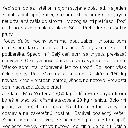
Keď som dorazil, stál pri mojom stojane opäť rad. Na jeden
z prútov bol opäť záber; kamarát, ktorý prúty strážil, rybu
neudržal a tá zašla do stromu. Mozog sa mi pretriasol. Poď
do toho, vravel mi hlas v hlave. Sú tu! Prehodil som všetky
prúty.
Počas ďalšej hodiny som mal opäť záber. Tentoraz som
mal kapra, ktorý atakoval hranicu 20 kg asi meter od
podberáka. Spadol mi. Celý deň som sa chystal previazať
nadväzce. Celotýždňová únava si však vybrala svoju daň.
Všetko som mal pripravené, len to urobiť. Bol som však
úplne grogy. Red Mamma a ja sme už skŕmili 150 kg
návnad. Kŕče v prstoch, chrbte, všade, no hotovo. Previazal
som nadväzce. Začalo pršať.
Jazda na Max Winter a 18,80 kg! Ďalšia vytretá ryba, ktorá
by ešte pred pár dňami atakovala 20 kg hranicu. Bolo mi
jasné, že prišiel môj čas. Šľachta miestnej vody sa
dostavila na záverečnú hostinu. Ostával posledný večer.
Zmieril som sa s tým, že nebudem pred cestou spať.
Posledné zvyšky krmiva putovali do hlbín. Je to tu! Ďalšia