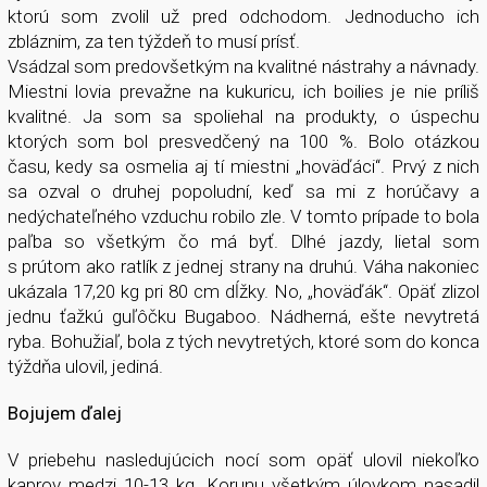
ktorú som zvolil už pred odchodom. Jednoducho ich
zbláznim, za ten týždeň to musí prísť.
Vsádzal som predovšetkým na kvalitné nástrahy a návnady.
Miestni lovia prevažne na kukuricu, ich boilies je nie príliš
kvalitné. Ja som sa spoliehal na produkty, o úspechu
ktorých som bol presvedčený na 100 %. Bolo otázkou
času, kedy sa osmelia aj tí miestni „hoväďáci“. Prvý z nich
sa ozval o druhej popoludní, keď sa mi z horúčavy a
nedýchateľného vzduchu robilo zle. V tomto prípade to bola
paľba so všetkým čo má byť. Dlhé jazdy, lietal som
s prútom ako ratlík z jednej strany na druhú. Váha nakoniec
ukázala 17,20 kg pri 80 cm dĺžky. No, „hoväďák“. Opäť zlizol
jednu ťažkú guľôčku Bugaboo. Nádherná, ešte nevytretá
ryba. Bohužiaľ, bola z tých nevytretých, ktoré som do konca
týždňa ulovil, jediná.
Bojujem ďalej
V priebehu nasledujúcich nocí som opäť ulovil niekoľko
kaprov medzi 10-13 kg. Korunu všetkým úlovkom nasadil