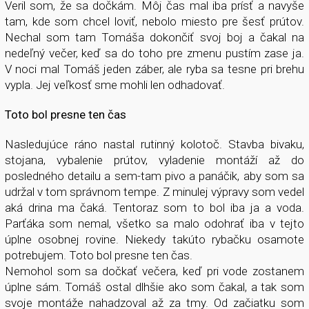
Veril som, že sa dočkám. Môj čas mal iba prísť a navyše
tam, kde som chcel loviť, nebolo miesto pre šesť prútov.
Nechal som tam Tomáša dokončiť svoj boj a čakal na
nedeľný večer, keď sa do toho pre zmenu pustím zase ja.
V noci mal Tomáš jeden záber, ale ryba sa tesne pri brehu
vypla. Jej veľkosť sme mohli len odhadovať.
Toto bol presne ten čas
Nasledujúce ráno nastal rutinný kolotoč. Stavba bivaku,
stojana, vybalenie prútov, vyladenie montáží až do
posledného detailu a sem-tam pivo a panáčik, aby som sa
udržal v tom správnom tempe. Z minulej výpravy som vedel
aká drina ma čaká. Tentoraz som to bol iba ja a voda.
Parťáka som nemal, všetko sa malo odohrať iba v tejto
úplne osobnej rovine. Niekedy takúto rybačku osamote
potrebujem. Toto bol presne ten čas.
Nemohol som sa dočkať večera, keď pri vode zostanem
úplne sám. Tomáš ostal dlhšie ako som čakal, a tak som
svoje montáže nahadzoval až za tmy. Od začiatku som