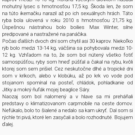
mohutný lysec s hmotnosťou 17,5 kg. Škoda len, že som
na túto ikernačku narazil až po ich sexuálnych hrách. Táto
ryba bola ulovená v roku 2010 s hmotnosťou 21,75 kg.
Úspešnou nástrahou bolo boilies Max Winter, silne
predipované a nastražené na panáčika.
Počas ďalších dvoch dní som chytil asi 30 kaprov. Niekoľko
rýb bolo medzi 13-14 kg, väčšina sa pohybovala medzi 10-
12 kg. Vzhľadom na to, že som bol nútený všetko fotiť
samospúšťou, ryby som hneď púšťal a čakal na rybu, kvôli
ktorej som sem prišiel. Cez neskutočne dlhé a tropické dni
som v kríkoch, alebo v klobúku, až po krk vo vode pod
stojanom spomínal na posteľ, chládok, pohladkanie od
Jitky a mokrý ňufák mojej beaglice Sáry.
Naozaj som bol nalomený a v hlave sa mi preháňali
predstavy o klimatizovanom carpmobile na ceste domov.
Nefúkalo, bolo to šialené a nedalo sa kam ukryť. Dal som si
rýchle tri pivá, ktoré len zasyčali a bolo rozhodnuté. Bojujem
ďalej.