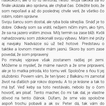
náskokom, ale o to tu tentoraz nešlo. Moja taktika sa vo
finále ukázala ako správna, ale chýbal čas. Dôležité bolo, že
som nepoľavil a až do poslednej chvíle veril, že všetko čo
robím, robím správne.
Svoju šancu som dostal, ale ryba bola silnejšia. Snáď je to
dobre. Odkedy som sa vrátil, nežijem ničím iným, ako tým,
že sa na jazero vrátim znova. Môj termín sa zase blíži. Kvôli
nahadzovaniu som zdokonalil svoju výbavu. Mám iné prúty
aj navijaky. Nadväzce sú už tiež hotové. Predstavu o
taktike a lovnom mieste mám jasnú. Skoro by som zase
povedal, že som pripravený.
Po minulej výprave však zostanem radšej pri zemi.
Môžeme si myslieť, že máme navrch a že sme pripravení,
ale je to matka príroda, kto tomu velí. Spoločne s ňou tí jej
služobníci. Poviem vám, že ten lysec z Balkánu mi zamotal
život na ďalších pár rokov dopredu. A to je krásne a tak to
má byť. Veď keby sa toto nestávalo, nebolo by o čom
hovoriť, ani písať. Tento macher, čo mi tak dal, je vlastne
dôvod na tento článok. Dúfam, že sme vás spoločne
aspoň trochu pobavili a ak sv. Peter dá, tak vám do