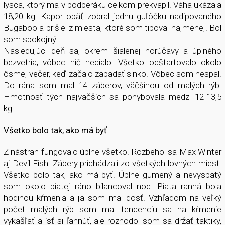
lysca, ktorý ma v podberáku celkom prekvapil. Váha ukázala
18,20 kg. Kapor opäť zobral jednu guľôčku nadipovaného
Bugaboo a prišiel z miesta, ktoré som tipoval najmenej. Bol
som spokojný.
Nasledujúci deň sa, okrem šialenej horúčavy a úplného
bezvetria, vôbec nič nedialo. Všetko odštartovalo okolo
ôsmej večer, keď začalo zapadať slnko. Vôbec som nespal.
Do rána som mal 14 záberov, väčšinou od malých rýb.
Hmotnosť tých najväčších sa pohybovala medzi 12-13,5
kg.
Všetko bolo tak, ako má byť
Z nástrah fungovalo úplne všetko. Rozbehol sa Max Winter
aj Devil Fish. Zábery prichádzali zo všetkých lovných miest.
Všetko bolo tak, ako má byť. Úplne gumený a nevyspatý
som okolo piatej ráno bilancoval noc. Piata ranná bola
hodinou kŕmenia a ja som mal dosť. Vzhľadom na veľký
počet malých rýb som mal tendenciu sa na kŕmenie
vykašľať a ísť si ľahnúť, ale rozhodol som sa držať taktiky,