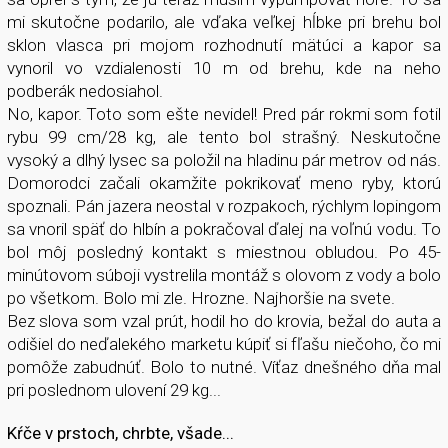
mi skutočne podarilo, ale vďaka veľkej hĺbke pri brehu bol
sklon vlasca pri mojom rozhodnutí mätúci a kapor sa
vynoril vo vzdialenosti 10 m od brehu, kde na neho
podberák nedosiahol.
No, kapor. Toto som ešte nevidel! Pred pár rokmi som fotil
rybu 99 cm/28 kg, ale tento bol strašný. Neskutočne
vysoký a dlhý lysec sa položil na hladinu pár metrov od nás.
Domorodci začali okamžite pokrikovať meno ryby, ktorú
spoznali. Pán jazera neostal v rozpakoch, rýchlym lopingom
sa vnoril späť do hlbín a pokračoval ďalej na voľnú vodu. To
bol môj posledný kontakt s miestnou obludou. Po 45-
minútovom súboji vystrelila montáž s olovom z vody a bolo
po všetkom. Bolo mi zle. Hrozne. Najhoršie na svete.
Bez slova som vzal prút, hodil ho do krovia, bežal do auta a
odišiel do neďalekého marketu kúpiť si fľašu niečoho, čo mi
pomôže zabudnúť. Bolo to nutné. Víťaz dnešného dňa mal
pri poslednom ulovení 29 kg...
Kŕče v prstoch, chrbte, všade...