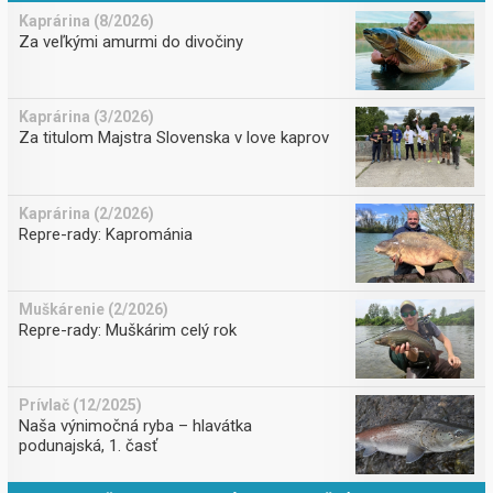
Kaprárina (8/2026)
Za veľkými amurmi do divočiny
Kaprárina (3/2026)
Za titulom Majstra Slovenska v love kaprov
Kaprárina (2/2026)
Repre-rady: Kaprománia
Muškárenie (2/2026)
Repre-rady: Muškárim celý rok
Prívlač (12/2025)
Naša výnimočná ryba – hlavátka
podunajská, 1. časť