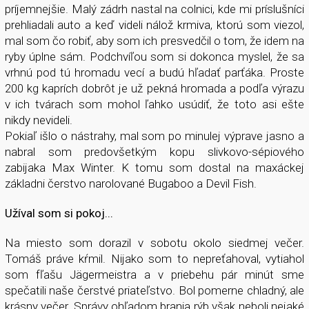
príjemnejšie. Malý zádrh nastal na colnici, kde mi príslušníci
prehliadali auto a keď videli nálož krmiva, ktorú som viezol,
mal som čo robiť, aby som ich presvedčil o tom, že idem na
ryby úplne sám. Podchvíľou som si dokonca myslel, že sa
vrhnú pod tú hromadu vecí a budú hľadať parťáka. Proste
200 kg kaprích dobrôt je už pekná hromada a podľa výrazu
v ich tvárach som mohol ľahko usúdiť, že toto asi ešte
nikdy nevideli.
Pokiaľ išlo o nástrahy, mal som po minulej výprave jasno a
nabral som predovšetkým kopu slivkovo-sépiového
zabijaka Max Winter. K tomu som dostal na maxáckej
základni čerstvo narolované Bugaboo a Devil Fish.
Užíval som si pokoj...
Na miesto som dorazil v sobotu okolo siedmej večer.
Tomáš práve kŕmil. Nijako som to nepreťahoval, vytiahol
som fľašu Jägermeistra a v priebehu pár minút sme
spečatili naše čerstvé priateľstvo. Bol pomerne chladný, ale
krásny večer. Správy ohľadom brania rýb však neboli nejaké