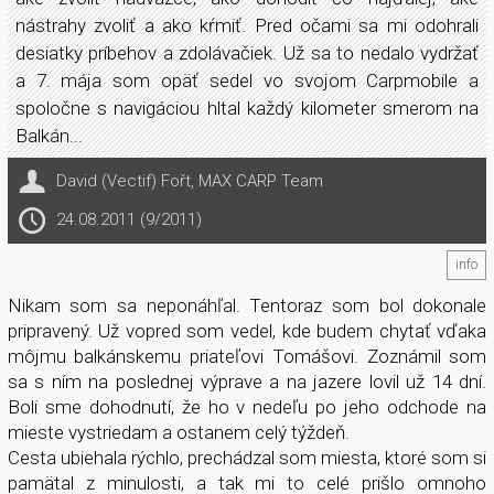
nástrahy zvoliť a ako kŕmiť. Pred očami sa mi odohrali
desiatky príbehov a zdolávačiek. Už sa to nedalo vydržať
a 7. mája som opäť sedel vo svojom Carpmobile a
spoločne s navigáciou hltal každý kilometer smerom na
Balkán...
David (Vectif) Fořt
,
MAX CARP Team
24.08.2011 (9/2011)
info
Nikam som sa neponáhľal. Tentoraz som bol dokonale
pripravený. Už vopred som vedel, kde budem chytať vďaka
môjmu balkánskemu priateľovi Tomášovi. Zoznámil som
sa s ním na poslednej výprave a na jazere lovil už 14 dní.
Boli sme dohodnutí, že ho v nedeľu po jeho odchode na
mieste vystriedam a ostanem celý týždeň.
Cesta ubiehala rýchlo, prechádzal som miesta, ktoré som si
pamätal z minulosti, a tak mi to celé prišlo omnoho