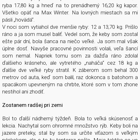
ryba 17,80 kg a hneď na to prenádherný 16,20 kg kapor.
Všetko opäť na Max Winter. Na lovných miestach sa mi
pásli „hovädá“.
V noci som vytiahol dve menšie ryby: 12 a 13,70 kg. Prišlo
ráno a ja som musel baliť. Vedel som, že keby som zostal
ešte pár dní, bola šanca na niečo veľké. Ja som mal však
úplne dosť. Navyše pracovné povinnosti volali, veľa šancí
som nemal. Napriek tomu som za dažďa ráno zdolal
ďalšieho krásneho, ale vytretého „naháča“ cez 18 kg a
ďalšie dve veľké ryby stratil. K záberom som behal 300
metrov od auta, keď som balil, raz dokonca s batohom a
spacákom upevneným na chrbte, ktoré som v tom zhone
nestihol ani zhodiť.
Zostanem radšej pri zemi
Bol to ďalší nádherný týždeň. Bola to veľká skúsenosť a
lekcia. Nachytal som ohromné množstvo rýb. Keby boli na
jazere preteky, stal by som sa určite víťazom s veľkým