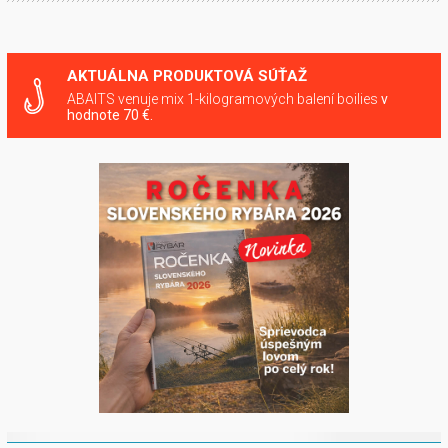
AKTUÁLNA PRODUKTOVÁ SÚŤAŽ
ABAITS venuje mix 1-kilogramových balení boilies
v
hodnote 70 €.