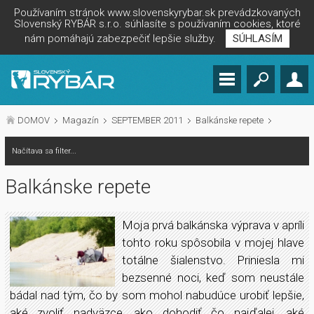
Používaním stránok www.slovenskyrybar.sk prevádzkovaných
Slovenský RYBÁR s.r.o. súhlasíte s používaním cookies, ktoré
nám pomáhajú zabezpečiť lepšie služby.
SÚHLASÍM
DOMOV
Magazín
SEPTEMBER 2011
Balkánske repete
Načítava sa filter...
Balkánske repete
Moja prvá balkánska výprava v apríli
tohto roku spôsobila v mojej hlave
totálne šialenstvo. Priniesla mi
bezsenné noci, keď som neustále
bádal nad tým, čo by som mohol nabudúce urobiť lepšie,
aké zvoliť nadväzce, ako dohodiť čo najďalej, aké