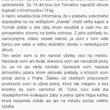
optimistické. Za 14 dní lovu bol Tomášov najväčší úlovok
šupináč s hmotnosťou 13 kg.
O niečo veselšia bola informácia, že v priebehu sobotného
dopoludnia sa na vedľajšom „štande“ chytil veľký kapor a
Tomáš prišiel o dve ryby, ktoré neudržal a zašli mu do
potopeného stromu na brehu ostrova. Z jeho pohľadu to,
samozrejme, vôbec veselé nebolo, ja som v tom videl
šancu pre seba a vidinu slušného úlovku v nasledujúcich
dňoch.
Ten večer som si len nanosil všetky veci na miesto.
Nestaval som ani bivak, dokonca som ani nerozložil prúty,
čo sa mi asi nikdy nestalo. Spokojne som nasával
atmosféru jazera, ktoré skrývalo poklady, o ktorých som
sníval doma v Prahe. Ďaleko od všetkých pracovných
povinností som si užíval pokoj, ktorý tak milujem a bez
ktorého by som nemohol žiť. Ticho noci rušili iba
všadeprítomné kvákajúce žaby a jedna úplne hlúpa kačka,
ktorá nezavrela zobák asi ani na minútu počas celého
týždňa.