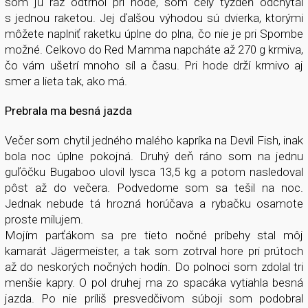
som ju raz odtrhol pri hode, som celý týždeň odchytal
s jednou raketou. Jej ďalšou výhodou sú dvierka, ktorými
môžete naplniť raketku úplne do plna, čo nie je pri Spombe
možné. Celkovo do Red Mamma napcháte až 270 g krmiva,
čo vám ušetrí mnoho síl a času. Pri hode drží krmivo aj
smer a lieta tak, ako má.
Prebrala ma besná jazda
Večer som chytil jedného malého kapríka na Devil Fish, inak
bola noc úplne pokojná. Druhý deň ráno som na jednu
guľôčku Bugaboo ulovil lysca 13,5 kg a potom nasledoval
pôst až do večera. Podvedome som sa tešil na noc.
Jednak nebude tá hrozná horúčava a rybačku osamote
proste milujem.
Mojím parťákom sa pre tieto nočné príbehy stal môj
kamarát Jägermeister, a tak som zotrval hore pri prútoch
až do neskorých nočných hodín. Do polnoci som zdolal tri
menšie kapry. O pol druhej ma zo spacáka vytiahla besná
jazda. Po nie príliš presvedčivom súboji som podobral