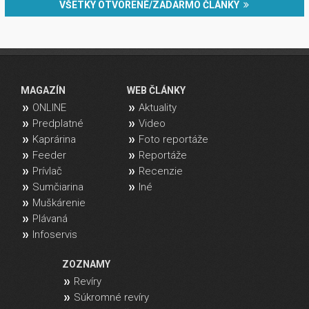
VŠETKY OTVORENÉ/ZADARMO ČLÁNKY
MAGAZÍN
WEB ČLÁNKY
ONLINE
Aktuality
Predplatné
Video
Kaprárina
Foto reportáže
Feeder
Reportáže
Prívlač
Recenzie
Sumčiarina
Iné
Muškárenie
Plávaná
Infoservis
ZOZNAMY
Revíry
Súkromné revíry