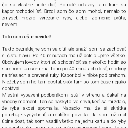
čo sa vlastne bude diať. Pomalé odjazdy tam, kam sa
kapor rozhodol ísť. Brzdil som čo som mohol, nemalo to
zmysel, hrozilo vyrezanie ryby, alebo zlomenie prúta,
neviem.
Toto som ešte nevidel!
Takto beznádejne som sa cítil, ale snažil som sa zachovať
si čistú hlavu. Po 40 minútach ma už bolelo úplne všetko.
Obdivujem lovcov, ktorí sú schopní biť sa niekoľko hodín so
sumcom. Ja som mal toho po 40 minútach dosť, modriny
na trieslach a drevené ruky. Kapor bol v hĺbke pod brehom.
Niežeby som ho tam dostal, skôr tam po tom čase nejako
doplával.
Miestni, vybavení podberákom, stáli v strehu a čakali na
vhodný moment. Ten sa naskytol vo chvíli, keď sa mi zdalo,
že ryba akosi spomalila. Napadlo ma, že si skrátka
potrebuje vydýchnuť a máličko povolila. Ja som už mal
úplne dosť, tak som vsadil všetko na jednu kartu a do ryby
sa oprel s tým, že ju teraz musím vypumpovať hore. To sa