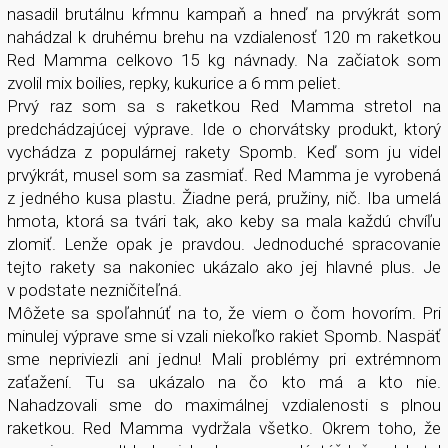
nasadil brutálnu kŕmnu kampaň a hneď na prvýkrát som
nahádzal k druhému brehu na vzdialenosť 120 m raketkou
Red Mamma celkovo 15 kg návnady. Na začiatok som
zvolil mix boilies, repky, kukurice a 6 mm peliet.
Prvý raz som sa s raketkou Red Mamma stretol na
predchádzajúcej výprave. Ide o chorvátsky produkt, ktorý
vychádza z populárnej rakety Spomb. Keď som ju videl
prvýkrát, musel som sa zasmiať. Red Mamma je vyrobená
z jedného kusa plastu. Žiadne perá, pružiny, nič. Iba umelá
hmota, ktorá sa tvári tak, ako keby sa mala každú chvíľu
zlomiť. Lenže opak je pravdou. Jednoduché spracovanie
tejto rakety sa nakoniec ukázalo ako jej hlavné plus. Je
v podstate nezničiteľná.
Môžete sa spoľahnúť na to, že viem o čom hovorím. Pri
minulej výprave sme si vzali niekoľko rakiet Spomb. Naspäť
sme nepriviezli ani jednu! Mali problémy pri extrémnom
zaťažení. Tu sa ukázalo na čo kto má a kto nie.
Nahadzovali sme do maximálnej vzdialenosti s plnou
raketkou. Red Mamma vydržala všetko. Okrem toho, že