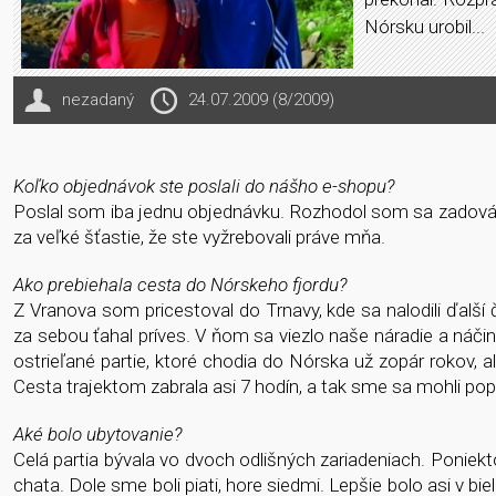
Nórsku urobil...
nezadaný
24.07.2009 (8/2009)
Koľko objednávok ste poslali do nášho e-shopu?
Poslal som iba jednu objednávku. Rozhodol som sa zadováži
za veľké šťastie, že ste vyžrebovali práve mňa.
Ako prebiehala cesta do Nórskeho fjordu?
Z Vranova som pricestoval do Trnavy, kde sa nalodili ďalší
za sebou ťahal príves. V ňom sa viezlo naše náradie a náčini
ostrieľané partie, ktoré chodia do Nórska už zopár rokov, 
Cesta trajektom zabrala asi 7 hodín, a tak sme sa mohli p
Aké bolo ubytovanie?
Celá partia bývala vo dvoch odlišných zariadeniach. Poniek
chata. Dole sme boli piati, hore siedmi. Lepšie bolo asi v 