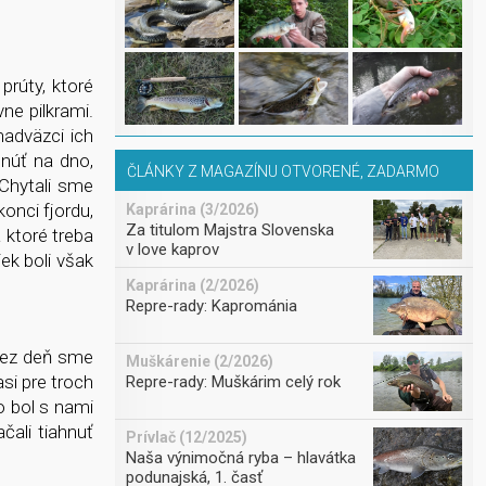
rúty, ktoré
ne pilkrami.
nadväzci ich
dnúť na dno,
ČLÁNKY Z MAGAZÍNU OTVORENÉ, ZADARMO
 Chytali sme
konci fjordu,
Kaprárina (3/2026)
Za titulom Majstra Slovenska
 ktoré treba
v love kaprov
ek boli však
Kaprárina (2/2026)
Repre-rady: Kaprománia
 Cez deň sme
Muškárenie (2/2026)
asi pre troch
Repre-rady: Muškárim celý rok
ro bol s nami
čali tiahnuť
Prívlač (12/2025)
Naša výnimočná ryba – hlavátka
podunajská, 1. časť