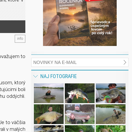
info
Považujem to
NAJ FOTOGRAFIE
busom, ktorý
ujúcimi boli
hu oddýchli.
Je to väčšia
ali v malých