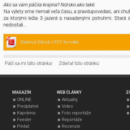
Ako sa vám páčila krajina? Nórsko ako také.
Na výlety sme nemali veľa času, a pravdupovediac, ani chuť,
za ktorými ležia 3 jazerá s nasadenými pstruhmi. Stará
nedostali...
Stiahnuť článok v PDF formáte.
Páči sa mi táto stránka:
Zdieľať túto stránku:
MAGAZÍN
WEB ČLÁNKY
Z
ONLINE
Aktuality
Predplatné
Video
Kaprárina
Foto reportáže
Feeder
Reportáže
Prívlač
Recenzie