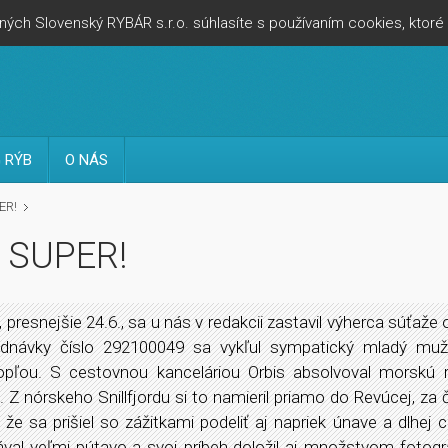
ých Slovenský RYBÁR s.r.o. súhlasíte s používaním cookies, ktor
 RÝB
O NÁS
ER!
O SUPER!
 presnejšie 24.6., sa u nás v redakcii zastavil výherca súťaže
ednávky číslo 292100049 sa vykľul sympatický mladý m
pľou. S cestovnou kanceláriou Orbis absolvoval morskú 
 Z nórskeho Snillfjordu si to namieril priamo do Revúcej, za 
 že sa prišiel so zážitkami podeliť aj napriek únave a dlhej c
ával veľmi pútavo a svoj príbeh doložil aj množstvom fotograf