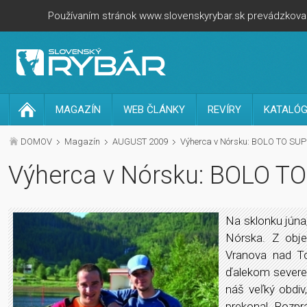
Používaním stránok www.slovenskyrybar.sk prevádzkovan
MAGAZÍN
WEB ČLÁNKY
REVÍRY
KATALÓG
DOMOV
Magazín
AUGUST 2009
Výherca v Nórsku: BOLO TO SUP
Výherca v Nórsku: BOLO T
Na sklonku júna,
Nórska. Z obj
Vranova nad To
ďalekom severe.
náš veľký obdiv,
prekonal. Rozpr