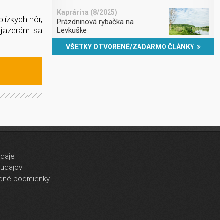
Kaprárina (8/2025)
lízkych hôr,
Prázdninová rybačka na
 jazerám sa
Levkuške
VŠETKY OTVORENÉ/ZADARMO ČLÁNKY
údaje
údajov
dné podmienky