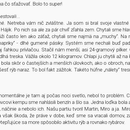
na čo sťažovať. Bolo to super!
stovali...
 Netreba vám nič zvláštne. Ja som si bral svoje vlastné p
jik. Po nich sa ale za pár chvíľ zľahla zem. Chytali sme hlav
úži často len ako záťaž, chytali sme najmä na „muchy“. Na 
„papriky“ - dlhé gumené pásiky. Systém sme nechali buď pa
 aj ľahkou prívlačou. Stačil nám menší, asi 24-gramový pilker.
á treska. Vážila okolo 12 kilogramov. Chlapi ju chytili až na 
 bola skôr o častejších a menších úlovkoch, ako o obroch, na
sť rýb naraz. To bol fakt zážitok. Takéto húfne „nálety“ tresi
e momentálne je tam aj počas noci svetlo, nebol to problém.
právcovi kempu sme nahlásili benzín a šlo sa. Jedna loďka bola 
dlo, náčinie a nebolo ich. Našu partiu tvoril Martin, Miro a ja. Mi
ola však škoda, že práve v dobe, keď sme sa vracali domov, za
Otepľujúce sa more spôsobilo aktivitu rýb a rovnako rybárov.