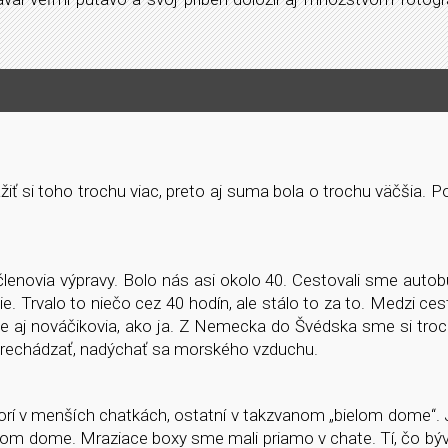
ť si toho trochu viac, preto aj suma bola o trochu väčšia. 
 členovia výpravy. Bolo nás asi okolo 40. Cestovali sme auto
e. Trvalo to niečo cez 40 hodín, ale stálo to za to. Medzi cest
ale aj nováčikovia, ako ja. Z Nemecka do Švédska sme si troc
oprechádzať, nadýchať sa morského vzduchu.
torí v menších chatkách, ostatní v takzvanom „bielom dome“. 
bielom dome. Mraziace boxy sme mali priamo v chate. Tí, čo býv