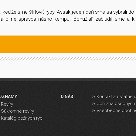
 keďže sme šli loviť ryby. Avšak jeden deň sme sa vybrali do b
 sa o ne správca nášho kempu. Bohužiaľ, zablúdili sme a k
Kontakt a ostatné 
OZNAMY
O NÁS
Ochrana osobných 
Revíry
Všeobecné obcho
Súkromné revíry
Katalóg bežných rýb