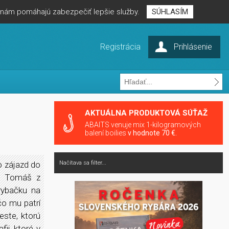
é nám pomáhajú zabezpečiť lepšie služby.
SÚHLASÍM
Registrácia
Prihlásenie
AKTUÁLNA PRODUKTOVÁ SÚŤAŽ
ABAITS venuje mix 1-kilogramových
balení boilies
v hodnote 70 €.
 o zájazd do
Načítava sa filter...
už Tomáš z
rybačku na
čo mu patrí
este, ktorú
ii, ktoré v