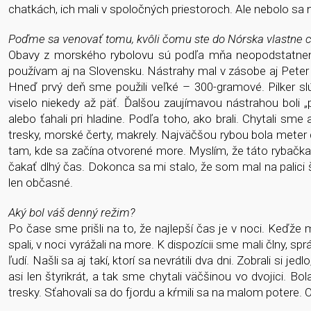
chatkách, ich mali v spoločných priestoroch. Ale nebolo sa 
Poďme sa venovať tomu, kvôli čomu ste do Nórska vlastne ce
Obavy z morského rybolovu sú podľa mňa neopodstatnené.
používam aj na Slovensku. Nástrahy mal v zásobe aj Peter Há
Hneď prvý deň sme použili veľké – 300-gramové. Pilker sl
viselo niekedy až päť. Ďalšou zaujímavou nástrahou boli 
alebo ťahali pri hladine. Podľa toho, ako brali. Chytali sme
tresky, morské čerty, makrely. Najväčšou rybou bola meter dlh
tam, kde sa začína otvorené more. Myslím, že táto rybačka
čakať dlhý čas. Dokonca sa mi stalo, že som mal na palici še
len občasné.
Aký bol váš denný režim?
Po čase sme prišli na to, že najlepší čas je v noci. Keďž
spali, v noci vyrážali na more. K dispozícii sme mali člny, s
ľudí. Našli sa aj takí, ktorí sa nevrátili dva dni. Zobrali si je
asi len štyrikrát, a tak sme chytali väčšinou vo dvojici. B
tresky. Sťahovali sa do fjordu a kŕmili sa na malom potere. 