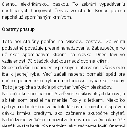
čiernou elektrikárskou páskou. To zabráni vypadávaniu
nastrihaných hnojových červov zo stredu. Konce potom
napchá už spomínaným krmivom.
Opatrný prístup
Toto bol stručný pohľad na Mikeovu zostavu. Za veľmi
podstatné považuje presné nahadzovanie. Zabezpečuje ho
už skôr spomínaným klipom na cievke. Dnes loví vo
vzdialenosti 73 otáčok kľučkou medzi dvoma kríkmi.
Sedem ďalších nahodení v presných intervaloch však viedlo
iba k jednej rybe. Veci začali naberať pomalší spád pre
nášho popredného rybára midlandskej rybárskej scény.
Toto je typická situácia pri chytaní veľkých pleskáčov.
Na začiatku som nahodil 5 veľkých košíkov plných krmiva, a
až tak som prešiel na menšie Fox-y s letkami. Niekoľko
rýchlych nahodení na začiatok dá nášmu miestu tú správnu
dávku krmiva predtým, ako začneme skutočne chytať.
Nahádzanie veľkého množstva krmiva na začiatok môže
viesť k vystrašeniu rýb predtým, ako začneme loviť. Opatrný