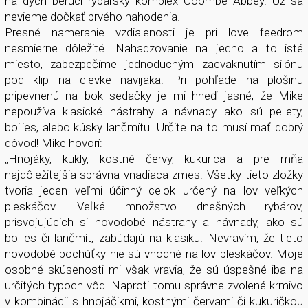
na dych berúci rybársky komplex Coombe Abbey. Už sa
nevieme dočkať prvého nahodenia.
Presné nameranie vzdialenosti je pri love feedrom
nesmierne dôležité. Nahadzovanie na jedno a to isté
miesto, zabezpečíme jednoduchým zacvaknutím silónu
pod klip na cievke navijaka. Pri pohľade na plošinu
pripevnenú na bok sedačky je mi hneď jasné, že Mike
nepoužíva klasické nástrahy a návnady ako sú pellety,
boilies, alebo kúsky lančmítu. Určite na to musí mať dobrý
dôvod! Mike hovorí:
„Hnojáky, kukly, kostné červy, kukurica a pre mňa
najdôležitejšia správna vnadiaca zmes. Všetky tieto zložky
tvoria jeden veľmi účinný celok určený na lov veľkých
pleskáčov. Veľké množstvo dnešných rybárov,
prisvojujúcich si novodobé nástrahy a návnady, ako sú
boilies či lančmít, zabúdajú na klasiku. Nevravím, že tieto
novodobé pochúťky nie sú vhodné na lov pleskáčov. Moje
osobné skúsenosti mi však vravia, že sú úspešné iba na
určitých typoch vôd. Naproti tomu správne zvolené krmivo
v kombinácii s hnojáčikmi, kostnými červami či kukuričkou