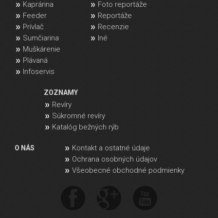
Kaprárina
Foto reportáže
Feeder
Reportáže
Prívlač
Recenzie
Sumčiarina
Iné
Muškárenie
Plávaná
Infoservis
ZOZNAMY
Revíry
Súkromné revíry
Katalóg bežných rýb
Kontakt a ostatné údaje
O NÁS
Ochrana osobných údajov
Všeobecné obchodné podmienky