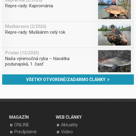
Repre-rady: Kaprománia
Muškárenie (2/2026)
Repre-rady: Muškárim celý rok
Prívlač (12/2025)
Naša výnimočná ryba – hlavátka
podunajská, 1. časť
VŠETKY OTVORENÉ/ZADARMO ČLÁNKY
MAGAZÍN
WEB ČLÁNKY
ONLINE
Aktuality
Predplatné
Video