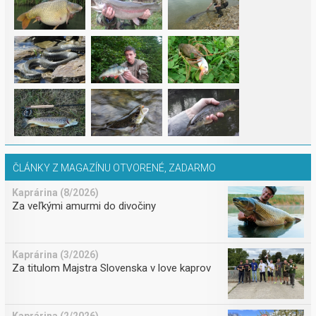
ČLÁNKY Z MAGAZÍNU OTVORENÉ, ZADARMO
Kaprárina (8/2026)
Za veľkými amurmi do divočiny
Kaprárina (3/2026)
Za titulom Majstra Slovenska v love kaprov
Kaprárina (2/2026)