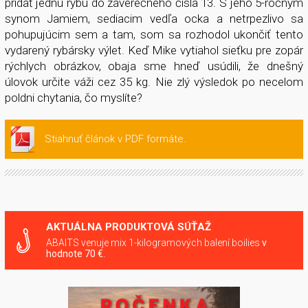
pridať jednu rybu do záverečného čísla 13. S jeho 5-ročným
synom Jamiem, sediacim vedľa ocka a netrpezlivo sa
pohupujúcim sem a tam, som sa rozhodol ukončiť tento
vydarený rybársky výlet. Keď Mike vytiahol sieťku pre zopár
rýchlych obrázkov, obaja sme hneď usúdili, že dnešný
úlovok určite váži cez 35 kg. Nie zlý výsledok po necelom
poldni chytania, čo myslíte?
Stiahnuť článok v PDF formáte.
AKTUÁLNA PRODUKTOVÁ SÚŤAŽ
ABAITS venuje mix 1-kilogramových balení boilies
v
hodnote 70 €.