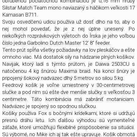
obľúbenou počiatočnou kombináciou je 0,16 mm hrubý
Silstar Match Team mono naviazaný s háčikom veľkosti 17
Kamasan B711.
Svoju osvedčenú udicu používa už dosť dlho na to, aby o
nej mohol povedať, že je z nej úplne unesený. Po
niekoľkých rozprávkových výletoch do Írska je jeho voľbou
číslo jedna Garbolino Dutch Master 12’ 8” feeder.
Tento prút spĺňa všetky požiadavky na lov pleskáčov a ešte
omnoho viac. Má dostatok sily na hádzanie plných košíkov.
Navijak, ktorý ladí s týmto prútom, je Daiwa 2503CU s
natočenou 4 kg šnúrou Maxima braid. Na konci šnúry je
pripojený šokový nadväzec dlhý 5 metrov so silou 5 kg.
Feedrový košík je voľne umiestnený v 30-centimetrovej
slučke a pod ním sú ešte dve menšie slučky s veľkosťou 3
centimetre. Táto kombinácia má zabrániť motaniciam.
Nadväzec je spojený so spodnou slučkou.
Košíky používa Fox s bočnými krídelkami, ktoré si udržujú
presnú dráhu letu. Ich ďalšou výhodou sú vymeniteľné
záťaže, ktoré umožňujú flexibilné prispôsobenie sa situácii.
Sú výborné, no Mike ich aj tak ešte upravuje. Košík obmotá