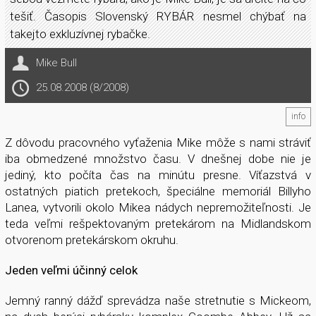
tešiť. Časopis Slovenský RYBÁR nesmel chýbať na
takejto exkluzívnej rybačke.
Mike Bull
25.08.2008 (8/2008)
info
Z dôvodu pracovného vyťaženia Mike môže s nami stráviť
iba obmedzené množstvo času. V dnešnej dobe nie je
jediný, kto počíta čas na minútu presne. Víťazstvá v
ostatných piatich pretekoch, špeciálne memoriál Billyho
Lanea, vytvorili okolo Mikea nádych nepremožiteľnosti. Je
teda veľmi rešpektovaným pretekárom na Midlandskom
otvorenom pretekárskom okruhu.
Jeden veľmi účinný celok
Jemný ranný dážď sprevádza naše stretnutie s Mickeom,