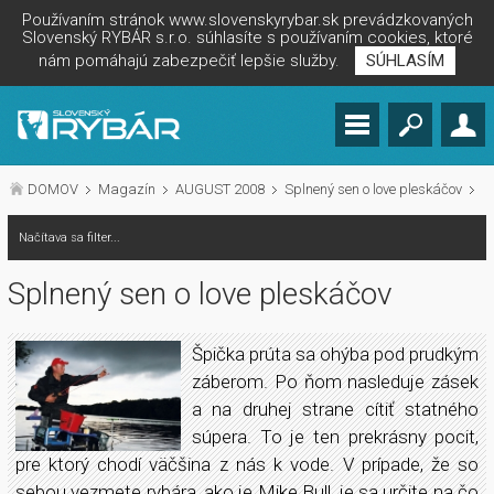
Používaním stránok www.slovenskyrybar.sk prevádzkovaných
Slovenský RYBÁR s.r.o. súhlasíte s používaním cookies, ktoré
nám pomáhajú zabezpečiť lepšie služby.
SÚHLASÍM
DOMOV
Magazín
AUGUST 2008
Splnený sen o love pleskáčov
Načítava sa filter...
Splnený sen o love pleskáčov
Špička prúta sa ohýba pod prudkým
záberom. Po ňom nasleduje zásek
a na druhej strane cítiť statného
súpera. To je ten prekrásny pocit,
pre ktorý chodí väčšina z nás k vode. V prípade, že so
sebou vezmete rybára, ako je Mike Bull, je sa určite na čo