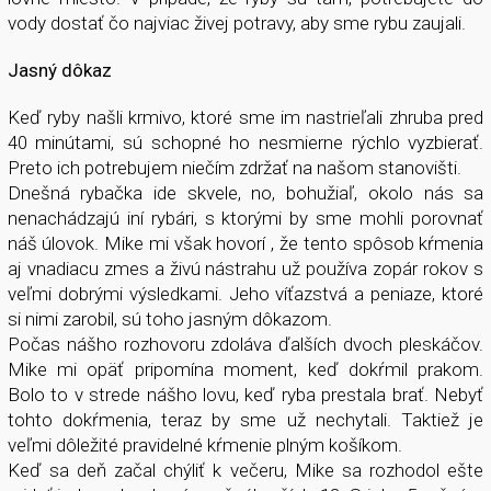
vody dostať čo najviac živej potravy, aby sme rybu zaujali.
Jasný dôkaz
Keď ryby našli krmivo, ktoré sme im nastrieľali zhruba pred
40 minútami, sú schopné ho nesmierne rýchlo vyzbierať.
Preto ich potrebujem niečím zdržať na našom stanovišti.
Dnešná rybačka ide skvele, no, bohužiaľ, okolo nás sa
nenachádzajú iní rybári, s ktorými by sme mohli porovnať
náš úlovok. Mike mi však hovorí , že tento spôsob kŕmenia
aj vnadiacu zmes a živú nástrahu už používa zopár rokov s
veľmi dobrými výsledkami. Jeho víťazstvá a peniaze, ktoré
si nimi zarobil, sú toho jasným dôkazom.
Počas nášho rozhovoru zdoláva ďalších dvoch pleskáčov.
Mike mi opäť pripomína moment, keď dokŕmil prakom.
Bolo to v strede nášho lovu, keď ryba prestala brať. Nebyť
tohto dokŕmenia, teraz by sme už nechytali. Taktiež je
veľmi dôležité pravidelné kŕmenie plným košíkom.
Keď sa deň začal chýliť k večeru, Mike sa rozhodol ešte