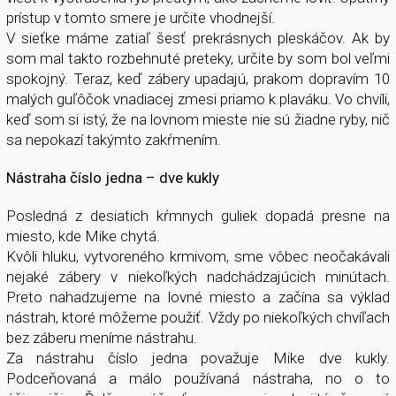
prístup v tomto smere je určite vhodnejší.
V sieťke máme zatiaľ šesť prekrásnych pleskáčov. Ak by
som mal takto rozbehnuté preteky, určite by som bol veľmi
spokojný. Teraz, keď zábery upadajú, prakom dopravím 10
malých guľôčok vnadiacej zmesi priamo k plaváku. Vo chvíli,
keď som si istý, že na lovnom mieste nie sú žiadne ryby, nič
sa nepokazí takýmto zakŕmením.
Nástraha číslo jedna – dve kukly
Posledná z desiatich kŕmnych guliek dopadá presne na
miesto, kde Mike chytá.
Kvôli hluku, vytvoreného krmivom, sme vôbec neočakávali
nejaké zábery v niekoľkých nadchádzajúcich minútach.
Preto nahadzujeme na lovné miesto a začína sa výklad
nástrah, ktoré môžeme použiť. Vždy po niekoľkých chvíľach
bez záberu meníme nástrahu.
Za nástrahu číslo jedna považuje Mike dve kukly.
Podceňovaná a málo používaná nástraha, no o to