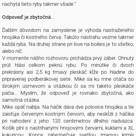
nachytá tieto ryby takmer všade.“
Odpoveď je zbytočná...
Ďalším dôvodom na zamyslenie je výhoda nastraženého
hnojáka či kostného červa. Takúto nástrahu vezme takmer
každá ryba. Na druhej strane pri love na boilies je to všetko,
alebo nič.
V momente nášho rozhovoru prichádza prvý záber. Ohnutý
prút hlási celkom peknú rybu. Po minútke či dvoch
prekrásny asi 2,5 kg tmavý pleskáč kĺže po hladine do
pripravenej podberákovej siete. Mike sa ku mne otáča so
širokým úsmevom a otázkou či sa mi takéto pleskáče
páčia… Myslím, že odpoveď je rovnako zbytočná, ako
samotná otázka.
Mike opäť nabíja. Na háčik dáva dve polovice hnojáka a tie
zaisťuje červeným kostným červom, aby neskĺzli z háčika
pri nahodení z jeho 120 centimetrov dlhého nadväzca.
Košík plní s nastrihanými hnojovými červami, kuklami a XL
kukuricou. Konce zabezpečuje svetlou zmesou krmív