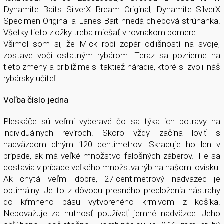
Dynamite Baits SilverX Bream Original, Dynamite SilverX
Specimen Original a Lanes Bait hnedá chlebová strúhanka.
Všetky tieto zložky treba miešať v rovnakom pomere.
Všimol som si, že Mick robí zopár odlišností na svojej
zostave voči ostatným rybárom. Teraz sa pozrieme na
tieto zmeny a priblížime si taktiež náradie, ktoré si zvolil náš
rybársky učiteľ.
Voľba číslo jedna
Pleskáče sú veľmi vyberavé čo sa týka ich potravy na
individuálnych revíroch. Skoro vždy začína loviť s
nadväzcom dlhým 120 centimetrov. Skracuje ho len v
prípade, ak má veľké množstvo falošných záberov. Tie sa
dostavia v prípade veľkého množstva rýb na našom lovisku.
Ak chytá veľmi dobre, 27-centimetrový nadväzec je
optimálny. Je to z dôvodu presného predloženia nástrahy
do kŕmneho pásu vytvoreného krmivom z košíka.
Nepovažuje za nutnosť používať jemné nadväzce. Jeho