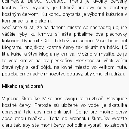
účinnejšia. Ďalšou súčasťou menu je dvojitý červený
kostný červ. Výborný je taktiež hnojový červ zaistený
kostným červom. Ku koncu chytania je výborná kukurica v
kombinácii s hnojákom.
Keď sme si istí, že na danom mieste sa nachádzajú aj iné
väčšie ryby, ku krmivu si ešte pribalíme dve plechovky
kukurice Dynamite XL. Taktiež so sebou Mike berie pol
kilogramu hnojákov, kostné červy tak akurát na háčik, 1,5
litra kukiel a štyri kilogramy krmiva. Možno si myslíte, že je
to veľa krmiva na lov pleskáčov. Pleskáče sú však veľmi
žravé ryby a keď dôjdu na lovné miesto vo veľkom húfe,
potrebujeme riadne množstvo potravy, aby sme ich udržali.
Mikeho tajná zbraň
V jednej škatuľke Mike nosí svoju tajnú zbraň. Plávajúce
kostné červy. Pretože sú uložené vo vode, je škatuľka
upravená tak, aby nemohli ujsť. Čo je pre mokré červy
absolútnou hračkou. Teda do vrchnáku škatuľky vyrežte
dieru tak, aby ste mohli červy pohodlne vybrať, no zároveň