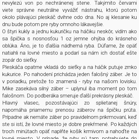
nevylezú von po nechránenej stene. Takýmito červami
viete správne neutrálne vyvážiť nástrahu, ktorú potom
okolo plávajúci pleskáč dvihne odo dna. No aj klesanie ku
dnu bude potom pre ryby omnoho lákavejšie.
O štyri kukly a jednu kukuričku na háčiku neskôr, vidím ako
sa špička s nosnosťou 1 oz jemne ohýba do krásneho
oblúka. Áno, je to ďalšia nádherná ryba. Dúfame, že opäť
natiahli na lovné miesto a podarí sa nám ich dostať ešte
zopár do sieťky.
Pleskáča opatrne vkladá do sieťky a na háčik putuje zrnko
kukurice. Po nahodení prichádza jeden falošný záber. Je to
v poriadku, pretože to znamená - ryby na našom lovisku.
Mike zasekáva silný záber – uplynul iba moment po tom
falošnom. Do podberáka smeruje ďalší prekrásny pleskáč.
Hlavný vlasec, pozostávajúci zo splietanej šnúry,
napomáha priamemu prenosu záberov na špičku prúta.
Prípadne ak nemáte záber po pravidelnom prikrmovaní, keď
ste si istí, že lovné miesto je dobre prekŕmené. Po každých
troch minútach opäť naplňte košík krmivom a nahoďte na
lovné miesto. V prípade, že ryby sú tam, potrebujete do