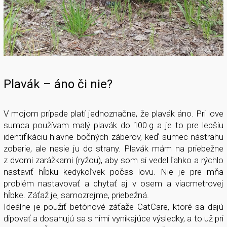
Plavák – áno či nie?
V mojom prípade platí jednoznačne, že plavák áno. Pri love
sumca používam malý plavák do 100 g a je to pre lepšiu
identifikáciu hlavne bočných záberov, keď sumec nástrahu
zoberie, ale nesie ju do strany. Plavák mám na priebežne
z dvomi zarážkami (ryžou), aby som si vedel ľahko a rýchlo
nastaviť hĺbku kedykoľvek počas lovu. Nie je pre mňa
problém nastavovať a chytať aj v osem a viacmetrovej
hĺbke. Záťaž je, samozrejme, priebežná.
Ideálne je použiť betónové záťaže CatCare, ktoré sa dajú
dipovať a dosahujú sa s nimi vynikajúce výsledky, a to už pri