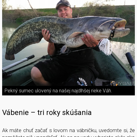
Pekný sumec ulovený na našej najdlhšej rieke Váh.
Vábenie – tri roky skúšania
Ak máte chuť začať s lovom na vábničku, uvedomte si, že