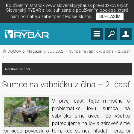
Používaním stránok www.slovenskyrybar.sk prevádzkovaných
Slovenský RYBÁR s.r.o. súhlasíte s používaním cookies, ktoré
nám pomáhajú zabezpečiť lepšie služby.
SÚHLASÍM
DOMOV
Magazín
JÚL 2023
Sumce na vábničku z člna – 2. časť
Načítava sa filter...
Sumce na vábničku z člna – 2. časť
V prvej časti tejto minisérie o
problematike lovu sumca na
vábničku sme uviedli, čo všetko
potrebujeme na lov a zároveň sme
si niečo povedali o tom, kde sumca hľadať. Teraz si