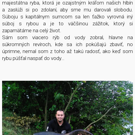
majestátna ryba, ktorá je ozajstným kráľom našich hlbín
a zaslúži si po zdolaní, aby sme mu darovali slobodu.
Súboju s kapitálnym sumcom sa len ťažko vyrovná iný
súboj s rybou a je to väčšinou zážitok, ktorý si
zapamätáme na celý život.
Sám som viacero rýb od vody zobral, hlavne na
súkromných revíroch, kde sa ich pokúšajú zbaviť, no
úprimne, nemal som z toho až takú radosť, ako keď som
rybu púšťal naspať do vody…