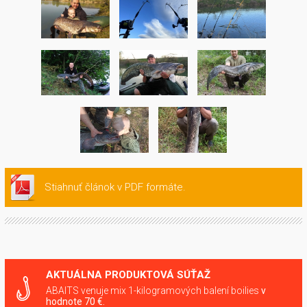
Stiahnuť článok v PDF formáte.
AKTUÁLNA PRODUKTOVÁ SÚŤAŽ
ABAITS venuje mix 1-kilogramových balení boilies
v
hodnote 70 €.