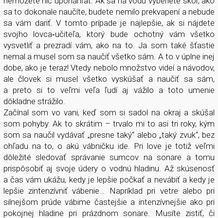
nemôžete nič uponáhľať. Ak sa na vodu vyberiete skôr, ako
sa to dokonale naučíte, budete nemilo prekvapení a nebude
sa vám dariť. V tomto prípade je najlepšie, ak si nájdete
svojho lovca­‑učiteľa, ktorý bude ochotný vám všetko
vysvetliť a prezradí vám, ako na to. Ja som také šťastie
nemal a musel som sa naučiť všetko sám. A to v úplne inej
dobe, ako je teraz! Vtedy nebolo množstvo videí a návodov,
ale človek si musel všetko vyskúšať a naučiť sa sám,
a preto si to veľmi veľa ľudí aj vážilo a toto umenie
dôkladne strážilo.
Začínal som vo vani, keď som si sadol na okraj a skúšal
som pohyby. Ak to skrátim – trvalo mi to asi tri roky, kým
som sa naučil vydávať „presne taký“ alebo „taký zvuk“, bez
ohľadu na to, o akú vábničku ide. Pri love je totiž veľmi
dôležité sledovať správanie sumcov na sonare a tomu
prispôsobiť aj svoje údery o vodnú hladinu. Až skúsenosť
a čas vám ukážu, kedy je lepšie počkať a nevábiť a kedy je
lepšie zintenzívniť vábenie… Napríklad pri vetre alebo pri
silnejšom prúde vábime častejšie a intenzívnejšie ako pri
pokojnej hladine pri prázdnom sonare. Musíte zistiť, či