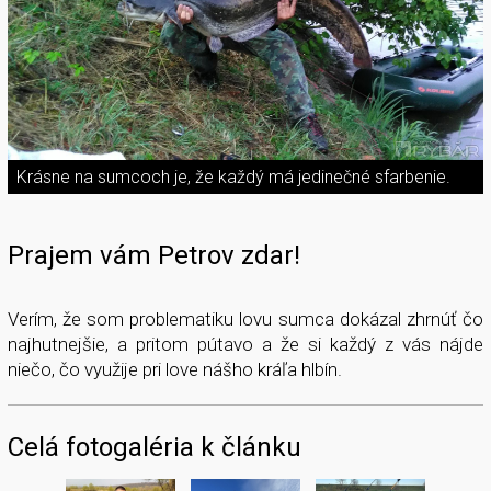
Krásne na sumcoch je, že každý má jedinečné sfarbenie.
Prajem vám Petrov zdar!
Verím, že som problematiku lovu sumca dokázal zhrnúť čo
najhutnejšie, a pritom pútavo a že si každý z vás nájde
niečo, čo využije pri love nášho kráľa hlbín.
Celá fotogaléria k článku