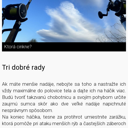
Ktorá cinkne?
Tri dobré rady
Ak máte menšie nadáje, nebojte sa toho a nastražte ich
vždy maximálne do polovice tela a dajte ich na háčik viac.
Budú tvoriť takzvanú chobotnicu a svojím pohybom určite
zaujmú sumca skôr ako dve veľké nadáje napichnuté
nesprávnym spôsobom.
Na koniec háčika, tesne za protihrot umiestnite zarážku,
ktorá pomôže pri ataku menších rýb a častejších záberoch