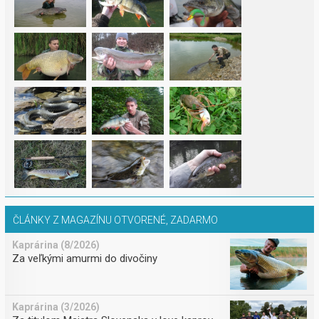
ČLÁNKY Z MAGAZÍNU OTVORENÉ, ZADARMO
Kaprárina (8/2026)
Za veľkými amurmi do divočiny
Kaprárina (3/2026)