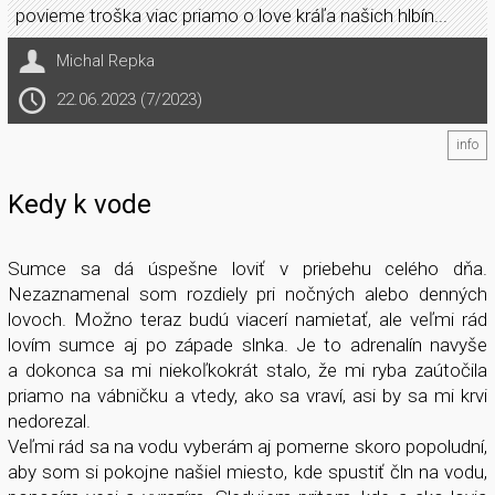
povieme troška viac priamo o love kráľa našich hlbín...
Michal Repka
22.06.2023 (7/2023)
info
Kedy k vode
Sumce sa dá úspešne loviť v priebehu celého dňa.
Nezaznamenal som rozdiely pri nočných alebo denných
lovoch. Možno teraz budú viacerí namietať, ale veľmi rád
lovím sumce aj po západe slnka. Je to adrenalín navyše
a dokonca sa mi niekoľkokrát stalo, že mi ryba zaútočila
priamo na vábničku a vtedy, ako sa vraví, asi by sa mi krvi
nedorezal.
Veľmi rád sa na vodu vyberám aj pomerne skoro popoludní,
aby som si pokojne našiel miesto, kde spustiť čln na vodu,