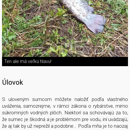
Ten ale má veľkú hlavu!
Úlovok
S uloveným sumcom môžete naložiť podľa vlastného
uváženia, samozrejme, v rámci zákona o rybárstve, mimo
súkromných vodných plôch. Niektorí sa schovávajú za to,
že sumec je škodná a je problémom pre vodu, iní uvádzajú,
že aj tak by už neprežil a podobne… Podľa mňa je to naozaj