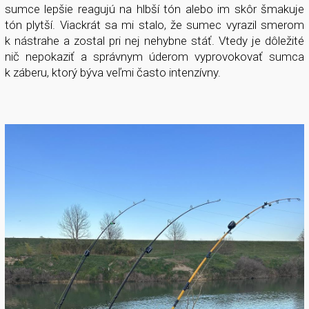
sumce lepšie reagujú na hlbší tón alebo im skôr šmakuje
tón plytší. Viackrát sa mi stalo, že sumec vyrazil smerom
k nástrahe a zostal pri nej nehybne stáť. Vtedy je dôležité
nič nepokaziť a správnym úderom vyprovokovať sumca
k záberu, ktorý býva veľmi často intenzívny.