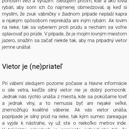
ponosím veci a vyrazím. Sledujem pritom, kde a ako lovia
rybári, aby som ich čo najmenej obmedzoval, aj keď si
myslím, že zvuk vábničky v žiadnom prípade neplaší kapra
a nijakým spôsobom neprekáža ani iným rybám. Ak lovím
na rieke, tak sa vyberiem proti prúdu a nechám sa voľne
splavovať po prúde. V prípade, že je mojím lovným miestom
jazero, snažím sa začať niekde tak, aby ma prípadný vietor
jemne unášal.
Vietor je (ne)priateľ
Pri vábení sledujem pozorne počasie a hlavne informácie
o sile vetra, keďže silný vietor nie je dobrý pomocník.
Jednak nás rýchlo unáša z miesta, kde sa pokúšame loviť
a jednak vlny, a to nemusia byť ani nejaké veľké,
znemožňujú kvalitné vábenie. Ak vás vietor unáša,
poprípade je silný prúd na rieke, tak kým sumec zareaguje
a vyjde k nástrahe, vy už ste o niekoľko metrov inde.