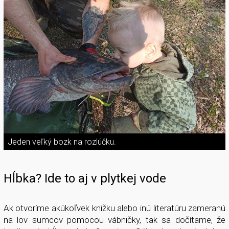
Jeden veľký bozk na rozlúčku.
Hĺbka? Ide to aj v plytkej vode
Ak otvoríme akúkoľvek knižku alebo inú literatúru zameranú
na lov sumcov pomocou vábničky, tak sa dočítame, že