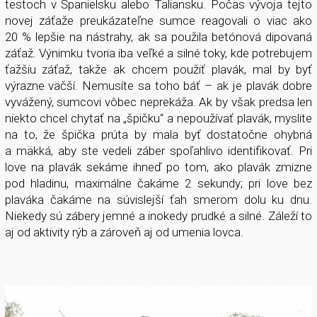
testoch v Španielsku alebo Taliansku. Počas vývoja tejto
novej záťaže preukázateľne sumce reagovali o viac ako
20 % lepšie na nástrahy, ak sa použila betónová dipovaná
záťaž. Výnimku tvoria iba veľké a silné toky, kde potrebujem
ťažšiu záťaž, takže ak chcem použiť plavák, mal by byť
výrazne väčší. Nemusíte sa toho báť – ak je plavák dobre
vyvážený, sumcovi vôbec neprekáža. Ak by však predsa len
niekto chcel chytať na „špičku“ a nepoužívať plavák, myslite
na to, že špička prúta by mala byť dostatočne ohybná
a mäkká, aby ste vedeli záber spoľahlivo identifikovať. Pri
love na plavák sekáme ihneď po tom, ako plavák zmizne
pod hladinu, maximálne čakáme 2 sekundy; pri love bez
plaváka čakáme na súvislejší ťah smerom dolu ku dnu.
Niekedy sú zábery jemné a inokedy prudké a silné. Záleží to
aj od aktivity rýb a zároveň aj od umenia lovca.