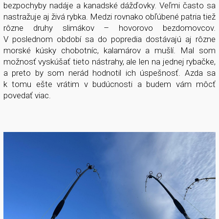
bezpochyby nadáje a kanadské dážďovky. Veľmi často sa
nastražuje aj živá rybka. Medzi rovnako obľúbené patria tiež
rôzne druhy slimákov – hovorovo bezdomovcov.
V poslednom období sa do popredia dostávajú aj rôzne
morské kúsky chobotníc, kalamárov a mušlí. Mal som
možnosť vyskúšať tieto nástrahy, ale len na jednej rybačke,
a preto by som nerád hodnotil ich úspešnosť. Azda sa
k tomu ešte vrátim v budúcnosti a budem vám môcť
povedať viac.