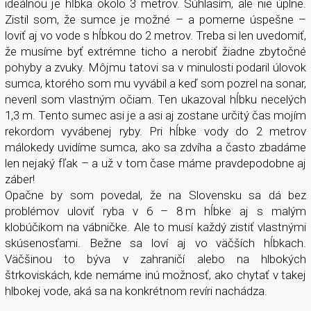
ideálnou je hĺbka okolo 3 metrov. Súhlasím, ale nie úplne.
Zistil som, že sumce je možné – a pomerne úspešne –
loviť aj vo vode s hĺbkou do 2 metrov. Treba si len uvedomiť,
že musíme byť extrémne ticho a nerobiť žiadne zbytočné
pohyby a zvuky. Môjmu tatovi sa v minulosti podaril úlovok
sumca, ktorého som mu vyvábil a keď som pozrel na sonar,
neveril som vlastným očiam. Ten ukazoval hĺbku necelých
1,3 m. Tento sumec asi je a asi aj zostane určitý čas mojím
rekordom vyvábenej ryby. Pri hĺbke vody do 2 metrov
málokedy uvidíme sumca, ako sa zdvíha a často zbadáme
len nejaký fľak – a už v tom čase máme pravdepodobne aj
záber!
Opačne by som povedal, že na Slovensku sa dá bez
problémov uloviť ryba v 6 – 8 m hĺbke aj s malým
klobúčikom na vábničke. Ale to musí každý zistiť vlastnými
skúsenosťami. Bežne sa loví aj vo väčších hĺbkach.
Väčšinou to býva v zahraničí alebo na hlbokých
štrkoviskách, kde nemáme inú možnosť, ako chytať v takej
hlbokej vode, aká sa na konkrétnom revíri nachádza.