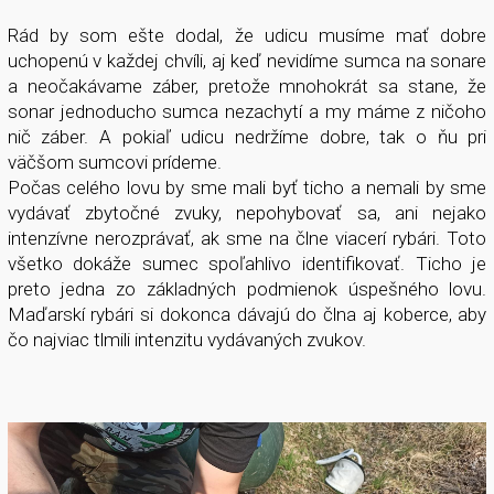
Rád by som ešte dodal, že udicu musíme mať dobre
uchopenú v každej chvíli, aj keď nevidíme sumca na sonare
a neočakávame záber, pretože mnohokrát sa stane, že
sonar jednoducho sumca nezachytí a my máme z ničoho
nič záber. A pokiaľ udicu nedržíme dobre, tak o ňu pri
väčšom sumcovi prídeme.
Počas celého lovu by sme mali byť ticho a nemali by sme
vydávať zbytočné zvuky, nepohybovať sa, ani nejako
intenzívne nerozprávať, ak sme na člne viacerí rybári. Toto
všetko dokáže sumec spoľahlivo identifikovať. Ticho je
preto jedna zo základných podmienok úspešného lovu.
Maďarskí rybári si dokonca dávajú do člna aj koberce, aby
čo najviac tlmili intenzitu vydávaných zvukov.