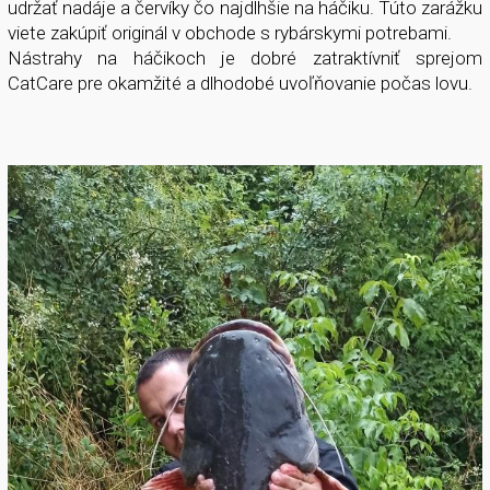
udržať nadáje a červíky čo najdlhšie na háčiku. Túto zarážku
viete zakúpiť originál v obchode s rybárskymi potrebami.
Nástrahy na háčikoch je dobré zatraktívniť sprejom
CatCare pre okamžité a dlhodobé uvoľňovanie počas lovu.