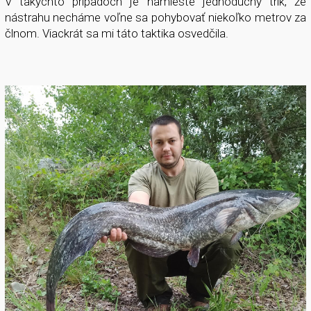
V takýchto prípadoch je namieste jednoduchý trik, že
nástrahu necháme voľne sa pohybovať niekoľko metrov za
člnom. Viackrát sa mi táto taktika osvedčila.