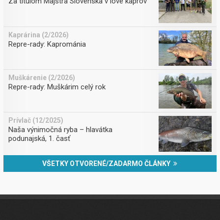
Za titulom Majstra Slovenska v love kaprov
Kaprárina (2/2026)
Repre-rady: Kaprománia
Muškárenie (2/2026)
Repre-rady: Muškárim celý rok
Prívlač (12/2025)
Naša výnimočná ryba – hlavátka
podunajská, 1. časť
VŠETKY OTVORENÉ/ZADARMO ČLÁNKY