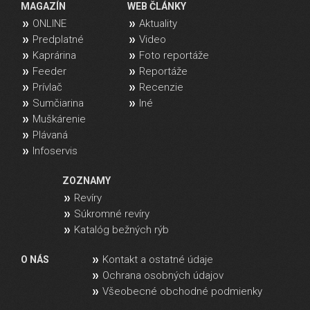
MAGAZÍN
WEB ČLÁNKY
ONLINE
Aktuality
Predplatné
Video
Kaprárina
Foto reportáže
Feeder
Reportáže
Prívlač
Recenzie
Sumčiarina
Iné
Muškárenie
Plávaná
Infoservis
ZOZNAMY
Revíry
Súkromné revíry
Katalóg bežných rýb
Kontakt a ostatné údaje
O NÁS
Ochrana osobných údajov
Všeobecné obchodné podmienky