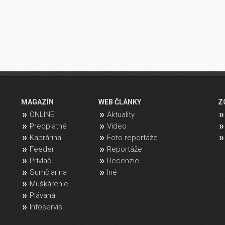
MAGAZÍN
WEB ČLÁNKY
Z
ONLINE
Aktuality
Predplatné
Video
Kaprárina
Foto reportáže
Feeder
Reportáže
Prívlač
Recenzie
Sumčiarina
Iné
Muškárenie
Plávaná
Infoservis