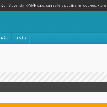
ých Slovenský RYBÁR s.r.o. súhlasíte s používaním cookies, ktor
 RÝB
O NÁS