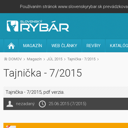
Používaním stránok www.slovenskyrybar.sk prevádzkovan
MAGAZÍN
WEB ČLÁNKY
REVÍRY
KATALÓG
DOMOV
Magazín
JÚL 2015
Tajnička - 7/2015
Tajnička - 7/2015
Tajnička - 7/2015, pdf verzia.
nezadaný
25.06.2015 (7/2015)