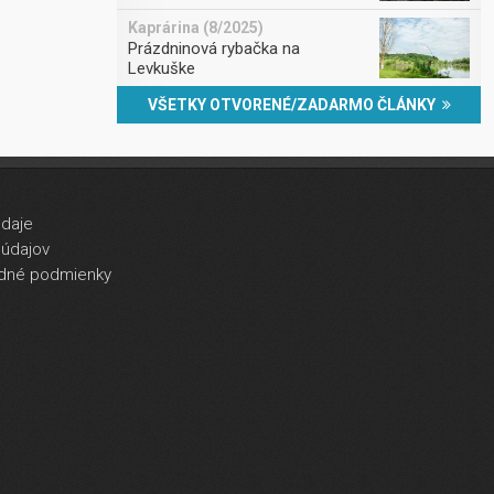
Kaprárina (8/2025)
Prázdninová rybačka na
Levkuške
VŠETKY OTVORENÉ/ZADARMO ČLÁNKY
údaje
údajov
dné podmienky