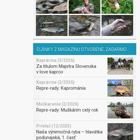
ČLÁNKY Z MAGAZÍNU OTVORENÉ, ZADARMO
Kaprárina (3/2026)
Za titulom Majstra Slovenska
v love kaprov
Kaprárina (2/2026)
Repre-rady: Kaprománia
Muškárenie (2/2026)
Repre-rady: Muškárim celý rok
Prívlač (12/2025)
Naša výnimočná ryba – hlavátka
podunajská, 1. časť