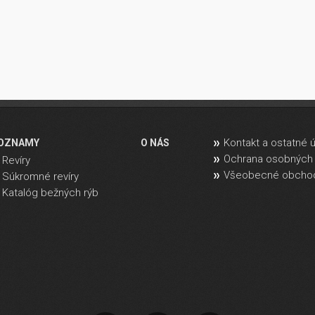
Kontakt a ostatné 
OZNAMY
O NÁS
Ochrana osobných 
Revíry
Všeobecné obcho
Súkromné revíry
Katalóg bežných rýb