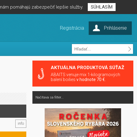
é nám pomáhajú zabezpečiť lepšie služby.
SÚHLASÍM
Registrácia
Prihlásenie
AKTUÁLNA PRODUKTOVÁ SÚŤAŽ
ABAITS venuje mix 1-kilogramových
balení boilies
v hodnote 70 €.
Načítava sa filter...
info