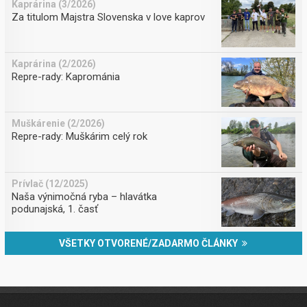
Kaprárina (3/2026)
Za titulom Majstra Slovenska v love kaprov
Kaprárina (2/2026)
Repre-rady: Kaprománia
Muškárenie (2/2026)
Repre-rady: Muškárim celý rok
Prívlač (12/2025)
Naša výnimočná ryba – hlavátka
podunajská, 1. časť
VŠETKY OTVORENÉ/ZADARMO ČLÁNKY