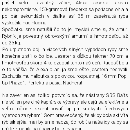
prišiel veľmi razantný záber, Alexa zasekla takisto
nekompromisne, 150-gramová feederka sa poriadne ohla a
po pár sekundách v diaľke asi 35 m zaseknutá ryba
vyskočila nad hladinu.
Spočiatku sme netušili čo to je, mysleli sme si, že amur.
Rybník je povestný obrovskými amurmi s hmotnosťou až
do 25 kg.
Po urputnom boji a viacerých silných výpadoch ryby sme
konečne zistili o čo ide. Jeseter s dĺžkou takmer 70 cm a
hmotnosťou skoro 4 kg ozdobil tento náš deň. Radosť bola
o to väčšia, že Alexa a ani ja sme ešte jesetera nechytili.
Zachutila mu halibutka s polovicou rozpustnej, 16 mm Pop-
Up Phaze1. Perfektná pasia! Nádhera!
Na záver len asi toľko: potvrdilo sa, že nástrahy SBS Baits
nie sú len pre dlhé kaprárske výpravy, ale dajú sa efektívne a
veľmi účinne skombinovať aj pri krátkych feedrových
výletoch za rybami. Som presvedčený, že ak by bola aktivita
rýb silnejšia, mali by sme naozaj čo robiť a naša idylka by sa
určite zmenila na únavný boj s rybami.