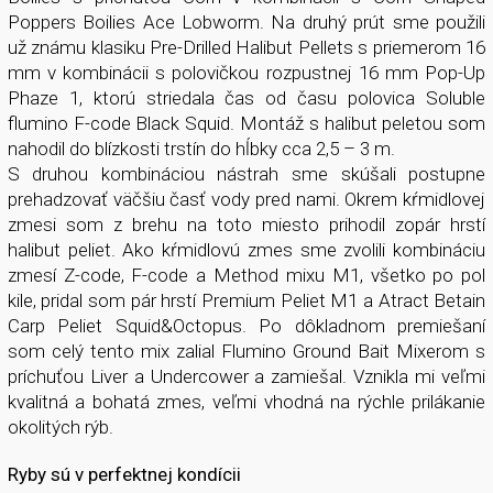
Poppers Boilies Ace Lobworm. Na druhý prút sme použili
už známu klasiku Pre-Drilled Halibut Pellets s priemerom 16
mm v kombinácii s polovičkou rozpustnej 16 mm Pop-Up
Phaze 1, ktorú striedala čas od času polovica Soluble
flumino F-code Black Squid. Montáž s halibut peletou som
nahodil do blízkosti trstín do hĺbky cca 2,5 – 3 m.
S druhou kombináciou nástrah sme skúšali postupne
prehadzovať väčšiu časť vody pred nami. Okrem kŕmidlovej
zmesi som z brehu na toto miesto prihodil zopár hrstí
halibut peliet. Ako kŕmidlovú zmes sme zvolili kombináciu
zmesí Z-code, F-code a Method mixu M1, všetko po pol
kile, pridal som pár hrstí Premium Peliet M1 a Atract Betain
Carp Peliet Squid&Octopus. Po dôkladnom premiešaní
som celý tento mix zalial Flumino Ground Bait Mixerom s
príchuťou Liver a Undercower a zamiešal. Vznikla mi veľmi
kvalitná a bohatá zmes, veľmi vhodná na rýchle prilákanie
okolitých rýb.
Ryby sú v perfektnej kondícii