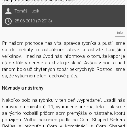
Tomáš Hudík
25.06.2013 (7/2013)
info
Pri našom príchode nás vítal správca rybníka a pustili sme
sa do debaty o aktuálnom stave a aktivite tunajších
velikánov. Hneď na úvod nás informoval o tom, že kapor je
ešte stále v nerese a aktivita je slabá! Avšak v noci a nad
ránom bolo už chytených zopár pekných rýb. Rozhodli sme
sa, že vytiahneme len feedrové prúty.
Návnady a nástrahy
Nakoľko bolo na rybníku v ten deň „vypredané“, usadil nás
správca na miesto č. 11, vyhradené pre majiteľa. Tak sme
sa rýchlo rozbalili, pričom som premýšľal o nástrahe, ktorú
použijem. Voľba nakoniec padla na Corn Shaped Sinkers
Boilies s príchuťou Corn v kombinácii s Corn Shaped