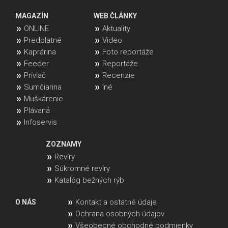
MAGAZÍN
WEB ČLÁNKY
ONLINE
Aktuality
Predplatné
Video
Kaprárina
Foto reportáže
Feeder
Reportáže
Prívlač
Recenzie
Sumčiarina
Iné
Muškárenie
Plávaná
Infoservis
ZOZNAMY
Revíry
Súkromné revíry
Katalóg bežných rýb
Kontakt a ostatné údaje
O NÁS
Ochrana osobných údajov
Všeobecné obchodné podmienky