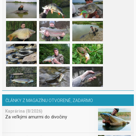
ČLÁNKY Z MAGAZÍNU OTVORENÉ, ZADARMO
Kaprárina (8/2026)
Za veľkými amurmi do divočiny