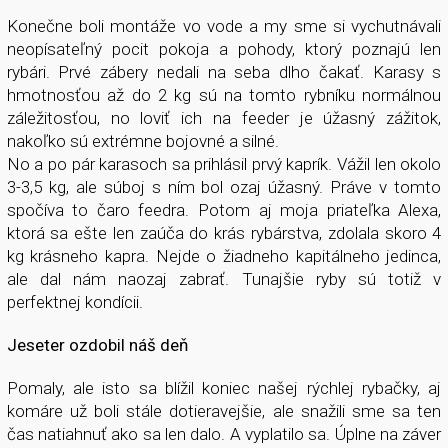
Konečne boli montáže vo vode a my sme si vychutnávali
neopísateľný pocit pokoja a pohody, ktorý poznajú len
rybári. Prvé zábery nedali na seba dlho čakať. Karasy s
hmotnosťou až do 2 kg sú na tomto rybníku normálnou
záležitosťou, no loviť ich na feeder je úžasný zážitok,
nakoľko sú extrémne bojovné a silné.
No a po pár karasoch sa prihlásil prvý kaprík. Vážil len okolo
3-3,5 kg, ale súboj s ním bol ozaj úžasný. Práve v tomto
spočíva to čaro feedra. Potom aj moja priateľka Alexa,
ktorá sa ešte len zaúča do krás rybárstva, zdolala skoro 4
kg krásneho kapra. Nejde o žiadneho kapitálneho jedinca,
ale dal nám naozaj zabrať. Tunajšie ryby sú totiž v
perfektnej kondícii.
Jeseter ozdobil náš deň
Pomaly, ale isto sa blížil koniec našej rýchlej rybačky, aj
komáre už boli stále dotieravejšie, ale snažili sme sa ten
čas natiahnuť ako sa len dalo. A vyplatilo sa. Úplne na záver