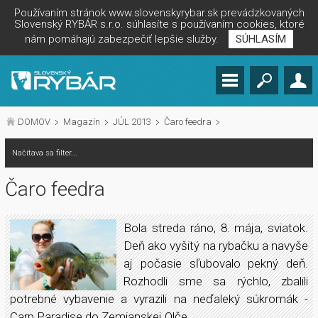
Používaním stránok www.slovenskyrybar.sk prevádzkovaných
Slovenský RYBÁR s.r.o. súhlasíte s používaním cookies, ktoré
nám pomáhajú zabezpečiť lepšie služby.
SÚHLASÍM
DOMOV
Magazín
JÚL 2013
Čaro feedra
Načítava sa filter...
Čaro feedra
Bola streda ráno, 8. mája, sviatok.
Deň ako vyšitý na rybačku a navyše
aj počasie sľubovalo pekný deň.
Rozhodli sme sa rýchlo, zbalili
potrebné vybavenie a vyrazili na neďaleký súkromák -
Carp Paradise do Zemianskej Olče.