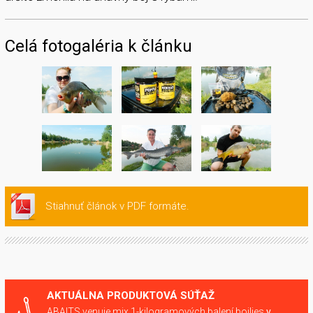
Celá fotogaléria k článku
Stiahnuť článok v PDF formáte.
AKTUÁLNA PRODUKTOVÁ SÚŤAŽ
ABAITS venuje mix 1-kilogramových balení boilies
v