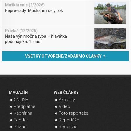
Muškárenie (2/2026)
Repre-rady: Muškárim celý rok
Prívlač (12/2025)
Naša výnimočná ryba – hlavátka
podunajská, 1. časť
VŠETKY OTVORENÉ/ZADARMO ČLÁNKY
MAGAZÍN
WEB ČLÁNKY
ONLINE
Aktuality
Predplatné
Video
Kaprárina
Foto reportáže
Feeder
Reportáže
Prívlač
Recenzie