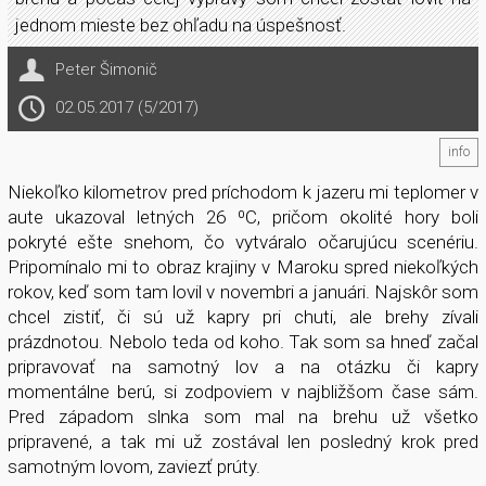
jednom mieste bez ohľadu na úspešnosť.
Peter Šimonič
02.05.2017 (5/2017)
info
Niekoľko kilometrov pred príchodom k jazeru mi teplomer v
aute ukazoval letných 26 ⁰C, pričom okolité hory boli
pokryté ešte snehom, čo vytváralo očarujúcu scenériu.
Pripomínalo mi to obraz krajiny v Maroku spred niekoľkých
rokov, keď som tam lovil v novembri a januári. Najskôr som
chcel zistiť, či sú už kapry pri chuti, ale brehy zívali
prázdnotou. Nebolo teda od koho. Tak som sa hneď začal
pripravovať na samotný lov a na otázku či kapry
momentálne berú, si zodpoviem v najbližšom čase sám.
Pred západom slnka som mal na brehu už všetko
pripravené, a tak mi už zostával len posledný krok pred
samotným lovom, zaviezť prúty.