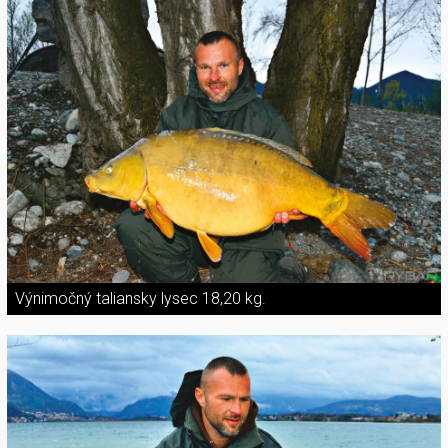
Výnimočný taliansky lysec 18,20 kg.