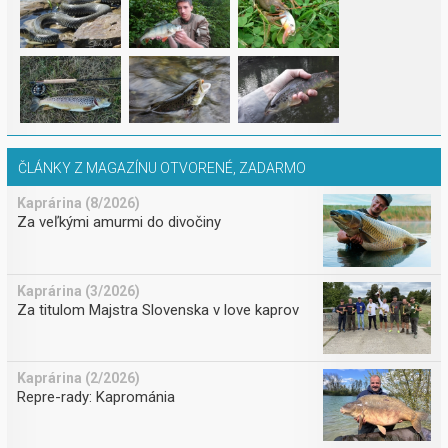
ČLÁNKY Z MAGAZÍNU OTVORENÉ, ZADARMO
Kaprárina (8/2026)
Za veľkými amurmi do divočiny
Kaprárina (3/2026)
Za titulom Majstra Slovenska v love kaprov
Kaprárina (2/2026)
Repre-rady: Kaprománia