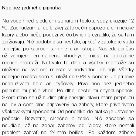
Noc bez jediného pípnutia
Na vode hneď sledujem sonarom teplotu vody, ukazuje 12
⁰C. Zachádzam aj do blízkej zátoky, či nespozorujem nejaké
kapry, alebo niečo podozrivé čo by ich prezradilo, že sa tam
zdržiavajú. Nič podobné sa nestalo, aj keď v zátoke je voda
teplejšia, po kaproch tam nie je ani stopa. Nasledujúci čas
už venujem len nájdeniu vhodných miest na položenie
mojich montáží. Netrvalo to dlho a všetky montáže sú
uložené na svojom mieste v podvodnej džungli. Všetky
nádejné miesta som si uložil do GPS v sonare. Ja pri love
nepoužívam bóje ani tyčovky. Prvá noc bez jediného
pípnutia mi prišla vhod. Po dlhej ceste mi chýbal spánok.
Skoro ráno sa už budím plný energie, hlavu mám prepnutú
na lov a som plne pripravený na zábery, ktoré privolávam
všakovakými spôsobmi. Od pondelka do piatka je ustálené
počasie. Bezvetrie, slnečno a teplo. Nič zásadné sa
neudialo, až na zopár záberov od jalcov, ktoré nemali
problém zabrať na 24 mm boilies. Po každom zábere