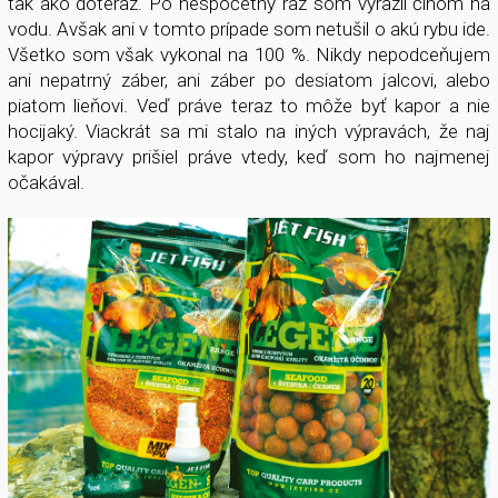
tak ako doteraz. Po nespočetný raz som vyrazil člnom na
vodu. Avšak ani v tomto prípade som netušil o akú rybu ide.
Všetko som však vykonal na 100 %. Nikdy nepodceňujem
ani nepatrný záber, ani záber po desiatom jalcovi, alebo
piatom lieňovi. Veď práve teraz to môže byť kapor a nie
hocijaký. Viackrát sa mi stalo na iných výpravách, že naj
kapor výpravy prišiel práve vtedy, keď som ho najmenej
očakával.