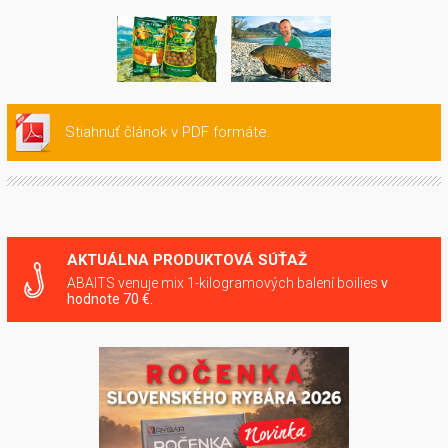
Stiahnuť článok v PDF formáte.
AKTUÁLNA PRODUKTOVÁ SÚŤAŽ
ABAITS venuje mix 1-kilogramových balení boilies
v
hodnote 70 €.