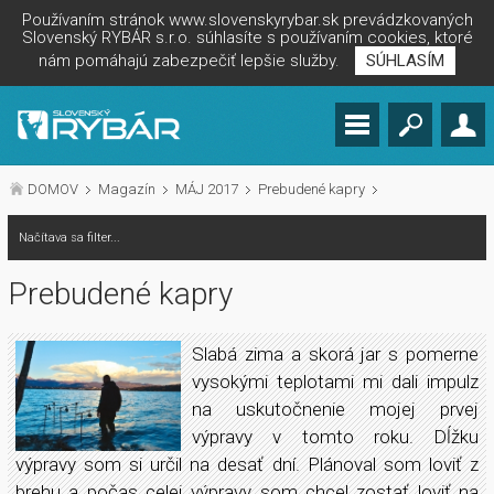
Používaním stránok www.slovenskyrybar.sk prevádzkovaných
Slovenský RYBÁR s.r.o. súhlasíte s používaním cookies, ktoré
nám pomáhajú zabezpečiť lepšie služby.
SÚHLASÍM
DOMOV
Magazín
MÁJ 2017
Prebudené kapry
Načítava sa filter...
Prebudené kapry
Slabá zima a skorá jar s pomerne
vysokými teplotami mi dali impulz
na uskutočnenie mojej prvej
výpravy v tomto roku. Dĺžku
výpravy som si určil na desať dní. Plánoval som loviť z
brehu a počas celej výpravy som chcel zostať loviť na