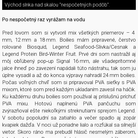
Východ slnka nad skalou "nespočetných podôb".
Po nespočetný raz vyrážam na vodu
Pred lovom som si vytvoril mix všetkých priemerov – 4
mm, 12 mm a 18 mm. Boilies mám pripravené, čerstvo
rolované Biosquid, Legend Seafood­‑Slivka/Cesnak a
Legend Protein Bird­‑Winter Fruit. Prvé dni som nastražil aj
môj obľúbený pop­‑up Signal 16 mm, ale všadeprítomné
jalce ihneď po zavezení napádali túto nástrahu, tak som ju
úplne vysadil a až do konca výpravy nahradil 24 mm boilies.
Počas voľných chvíľ som si pripravoval PVA sieťky s PVA
mixom, ktoré som pred každým ukladaním zavesil na háčik.
Ku každému druhu boilies som používal aj príslušnú príchuť
PVA mixu. Hotovú naplnenú PVA pančuchu som
zvýrazňoval ešte niekoľkými streknutiami sprejom Legend.
V sobotu popoludní sa zatiahlo a večer spadlo aj zopár
kvapiek dažďa. V noci už poriadne lialo a rozfúkal sa silnejší
vietor. Skoro ráno ma prebudil hlásič nesmelým záberom,