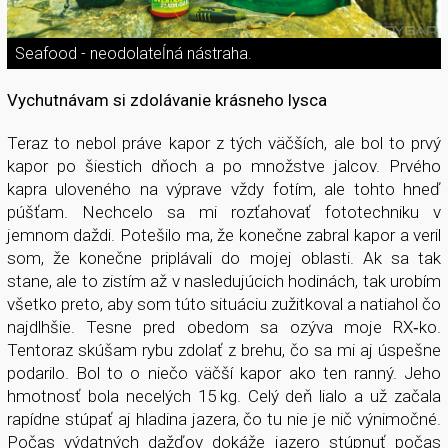
Seafood - neodolateĺná nástraha.
Vychutnávam si zdolávanie krásneho lysca
Teraz to nebol práve kapor z tých väčších, ale bol to prvý
kapor po šiestich dňoch a po množstve jalcov. Prvého
kapra uloveného na výprave vždy fotím, ale tohto hneď
púšťam. Nechcelo sa mi rozťahovať fototechniku v
jemnom daždi. Potešilo ma, že konečne zabral kapor a veril
som, že konečne priplávali do mojej oblasti. Ak sa tak
stane, ale to zistím až v nasledujúcich hodinách, tak urobím
všetko preto, aby som túto situáciu zužitkoval a natiahol čo
najdlhšie. Tesne pred obedom sa ozýva moje RX­‑ko.
Tentoraz skúšam rybu zdolať z brehu, čo sa mi aj úspešne
podarilo. Bol to o niečo väčší kapor ako ten ranný. Jeho
hmotnosť bola necelých 15 kg. Celý deň lialo a už začala
rapídne stúpať aj hladina jazera, čo tu nie je nič výnimočné.
Počas výdatných dažďov dokáže jazero stúpnuť počas