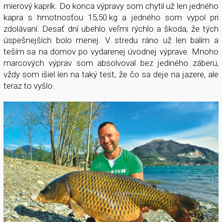
mierový kaprík. Do konca výpravy som chytil už len jedného
kapra s hmotnosťou 15,50 kg a jedného som vypol pri
zdolávaní. Desať dní ubehlo veľmi rýchlo a škoda, že tých
úspešnejších bolo menej. V stredu ráno už len balím a
teším sa na domov po vydarenej úvodnej výprave. Mnoho
marcových výprav som absolvoval bez jediného záberu,
vždy som išiel len na taký test, že čo sa deje na jazere, ale
teraz to vyšlo.