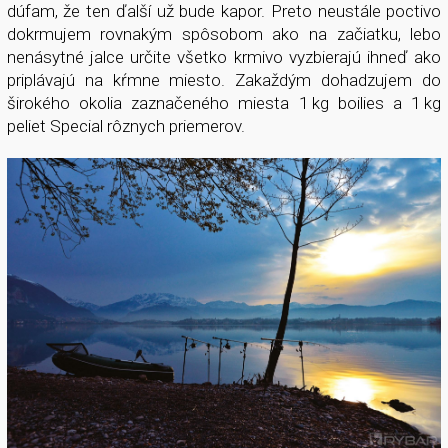
dúfam, že ten ďalší už bude kapor. Preto neustále poctivo
dokrmujem rovnakým spôsobom ako na začiatku, lebo
nenásytné jalce určite všetko krmivo vyzbierajú ihneď ako
priplávajú na kŕmne miesto. Zakaždým dohadzujem do
širokého okolia zaznačeného miesta 1 kg boilies a 1 kg
peliet Special rôznych priemerov.