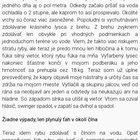
jedného dňa aj o pol metra. Odkedy začalo pršať sa voda
ochladila o 2 stupne, ale kaprom to asi prospievalo. Okolité
vrchy sú čoraz viac zasnežené. Popoludní si vychutnávam
zdolávanie krásneho lysca z brehu. Z brehu zvyknem
zdolávať len obvykle pri vhodných podmienkach a
jednoduchom teréne vo vode. Viem, že takto viac riskujem
stratu ryby, ale teraz je predo mnou len hlbočina a k tomu
fúka silný vietor, ktorý rybu fúka na mňa. Vyfarbený lysec
nakoniec šťastne končí v mojom podberáku a jeho
hmotnosť sa prehupla cez 18 kg. Teraz som už úplne
presvedčený, že kapry objavili moje nástrahy a určitý čas sa
zdržia na mojom mieste. Vytlačili aj skupinu jalcov, veď od
rána sa neobjavil ani jeden a odvtedy sa neukazujú ani na
hladine. So západom slnka sa utíšil aj vietor. Vtom sa ozval
hlásič, swinger spadol, v zapätí sa dvihol a spadol.
Žiadne výpady, len plynulý ťah v okolí člna
Teraz idem rybu zdolávať s člnom na vodu. Opäť