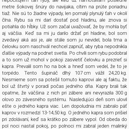
nepociťujem ťah ryby, ale keď už namotávam posledné
metre šokovej šnúry do navijaka, cítim na prúte poriadnu
tiaž. Nie sú to žiadne výpady, len pomalý plynulý ťah v okolí
člna. Rybu sa mi darí dostať pod hladinu, ale znova si
potiahla do hĺbky. Už som začal uvažovať, že by mohla byť
aj väčšia. Keď sa mi ju darilo držať pri hladine, bol som
zvedavý aká asi je, ale stále som ju nevidel, bola tma a
čelovku som naschvál nechcel zapnúť, aby ryba nepodnikla
ďalšie výpady na podnet svetla. Po chvíli som rybu podobral
a to som už mohol v pokoji zasvietiť čelovku a prezrieť si
kapra. Prevalil som ho na bok a hneď som vedel, že to je
torpédo. Tento šupináč dlhý 107 cm vážil 24,20 kg.
Nesmierne som sa potešil tomuto kaprovi ale aj faktu, že
bol už štvrtý v poradí počas jedného dňa. Kapry brali tak
opatrne, že väčšina z nich pri zábere ani nevyrazila 300 g
olovo zo závesného systému. Nasledujúci deň som ulovil
ešte o jedného kapra viac. Len dopoludnia mi zabralo päť
kaprov v rozmedzí 13-14,50 kg. O jedného kapra som prišiel
pri zdolávaní, keď sa krátko po zábere vypol. Od obeda do
pol noci nastal pokoj, po polnoci mi zabral jeden malinký